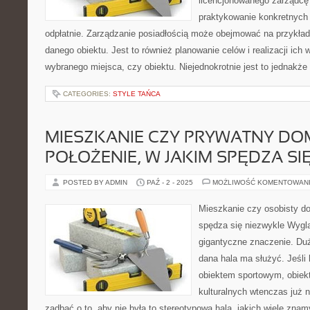
licencjonowanego zarządcę 
praktykowanie konkretnych
odpłatnie. Zarządzanie posiadłością może obejmować na przykład
danego obiektu. Jest to również planowanie celów i realizacji ich
wybranego miejsca, czy obiektu. Niejednokrotnie jest to jednakże
CATEGORIES:
STYLE TAŃCA
MIESZKANIE CZY PRYWATNY DO
POŁOŻENIE, W JAKIM SPĘDZA SI
POSTED BY ADMIN
PAŹ - 2 - 2025
MOŻLIWOŚĆ KOMENTOWAN
Mieszkanie czy osobisty do
spędza się niezwykle Wygl
gigantyczne znaczenie. Du
dana hala ma służyć. Jeśli
obiektem sportowym, obiek
kulturalnych wtenczas już n
zadbać o to, aby nie była to stereotypowa hala, jakich wiele zna