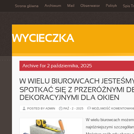
Archiwum
Mail
Obserwator
Polityk
Strona główna
Spis Tr
WYCIECZKA
Archive for 2 października, 2025
W WIELU BIUROWCACH JESTEŚMY
SPOTKAĆ SIĘ Z PRZERÓŻNYMI D
DEKORACYJNYMI DLA OKIEN
POSTED BY ADMIN
PAŹ - 2 - 2025
MOŻLIWOŚĆ KOMENTOWAN
W wielu biurowcach możemy
najróżniejszymi szczegółam