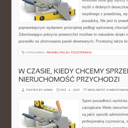
Mnóstwo osób gdy słyszy o
myśli o drobnych deseczka
wspólnego z prawdziwą, wy
posadzką. Nie jest to praw
poprawniejszym wydaniem przeciętnej podłogi wykonanej chociaż
Zdumiewające pokrycie powierzchni możliwe to naturalnie dzięki
pozwoliło na uformowanie paneli drewnianych. Przetestuj także lis
CATEGORIES:
REHABILITACJA I FIZJOTERAPIA
W CZASIE, KIEDY CHCEMY SPRZ
NIERUCHOMOŚĆ PRZYCHODZI
POSTED BY ADMIN
PAŹ - 2 - 2025
MOŻLIWOŚĆ KOMENTOWAN
Sporo posiadłości wyróżnia 
zarządzane Wiele nieruchom
są jakiś sposób administro
profesjonalną czynnością,