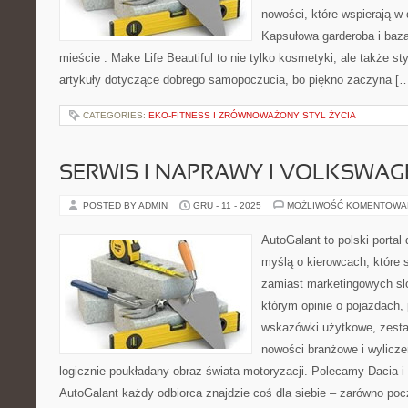
nowości, które wspierają w
Kapsułowa garderoba i baza
mieście . Make Life Beautiful to nie tylko kosmetyki, ale także sty
artykuły dotyczące dobrego samopoczucia, bo piękno zaczyna [
CATEGORIES:
EKO-FITNESS I ZRÓWNOWAŻONY STYL ŻYCIA
SERWIS I NAPRAWY I VOLKSWAG
POSTED BY ADMIN
GRU - 11 - 2025
MOŻLIWOŚĆ KOMENTOWA
AutoGalant to polski portal
myślą o kierowcach, które 
zamiast marketingowych sl
którym opinie o pojazdach, 
wskazówki użytkowe, zest
nowości branżowe i wylicze
logicznie poukładany obraz świata motoryzacji. Polecamy Dacia 
AutoGalant każdy odbiorca znajdzie coś dla siebie – zarówno pocz