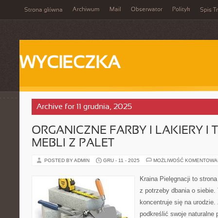
Archiwum
Mail
Obserwator
Polityk
Strona główna
Spis Tr
WYCIECZKA
Archive for 11 grudnia, 2025
ORGANICZNE FARBY I LAKIERY I
MEBLI Z PALET
POSTED BY ADMIN
GRU - 11 - 2025
MOŻLIWOŚĆ KOMENTOWA
Kraina Pielęgnacji to strona
z potrzeby dbania o siebie. 
koncentruje się na urodzie. Z
podkreślić swoje naturalne 