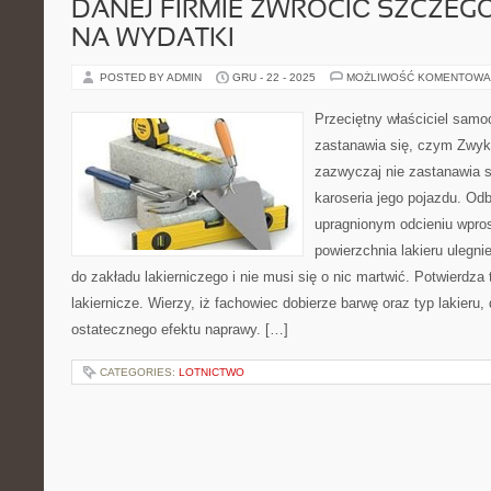
DANEJ FIRMIE ZWRÓCIĆ SZCZE
NA WYDATKI
POSTED BY ADMIN
GRU - 22 - 2025
MOŻLIWOŚĆ KOMENTOWA
Przeciętny właściciel sam
zastanawia się, czym Zwy
zazwyczaj nie zastanawia s
karoseria jego pojazdu. Od
upragnionym odcieniu wpros
powierzchnia lakieru ulegni
do zakładu lakierniczego i nie musi się o nic martwić. Potwierdza 
lakiernicze. Wierzy, iż fachowiec dobierze barwę oraz typ lakieru
ostatecznego efektu naprawy. […]
CATEGORIES:
LOTNICTWO