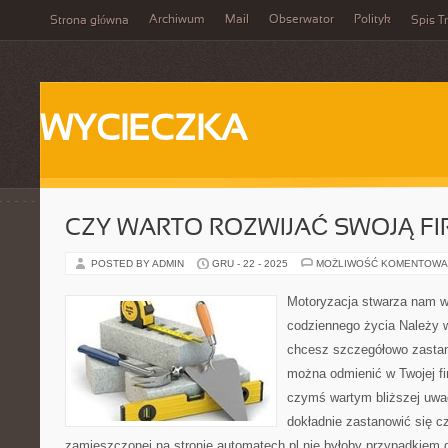
Archiwum
Mail
Obserwator
Polityk
Strona główna
Spis Tr
WYCIECZKA
CZY WARTO ROZWIJAĆ SWOJĄ F
POSTED BY ADMIN
GRU - 22 - 2025
MOŻLIWOŚĆ KOMENTOWA
Motoryzacja stwarza nam 
codziennego życia Należy wi
chcesz szczegółowo zastan
można odmienić w Twojej fi
czymś wartym bliższej uwag
dokładnie zastanowić się cz
zamieszczonej na stronie automatech.pl nie byłoby przypadkie