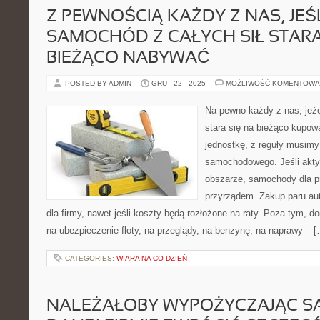
Z PEWNOŚCIĄ KAŻDY Z NAS, JEŚ
SAMOCHÓD Z CAŁYCH SIŁ STARA
BIEŻĄCO NABYWAĆ
POSTED BY ADMIN
GRU - 22 - 2025
MOŻLIWOŚĆ KOMENTOWA
Na pewno każdy z nas, jeżel
stara się na bieżąco kupo
jednostkę, z reguły musimy
samochodowego. Jeśli akty
obszarze, samochody dla p
przyrządem. Zakup paru au
dla firmy, nawet jeśli koszty będą rozłożone na raty. Poza tym,
na ubezpieczenie floty, na przeglądy, na benzynę, na naprawy – 
CATEGORIES:
WIARA NA CO DZIEŃ
NALEŻAŁOBY WYPOŻYCZAJĄC 