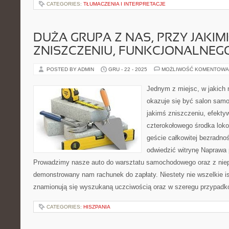
CATEGORIES:
TŁUMACZENIA I INTERPRETACJE
DUŻA GRUPA Z NAS, PRZY JAKI
ZNISZCZENIU, FUNKCJONALNEG
POSTED BY ADMIN
GRU - 22 - 2025
MOŻLIWOŚĆ KOMENTOWA
Jednym z miejsc, w jakic
okazuje się być salon sam
jakimś zniszczeniu, efekty
czterokołowego środka loko
geście całkowitej bezradnoś
odwiedzić witrynę Naprawa
Prowadzimy nasze auto do warsztatu samochodowego oraz z ni
demonstrowany nam rachunek do zapłaty. Niestety nie wszelkie i
znamionują się wyszukaną uczciwością oraz w szeregu przypadkó
CATEGORIES:
HISZPANIA