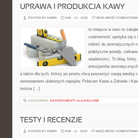
UPRAWA I PRODUKCJA KAWY
POSTED BY ADMIN
KWI - 12 - 2026
MOŻLIWOŚĆ KOMENTOWA
to miejsce w sieci to zakąt
codzienność spotyka się z 
miłość do aromatycznych n
praktyczne porady, ciekawos
wiadomości. To blog, który 
entuzjastów aromatycznych n
a także dla tych, którzy po prostu chcą poszerzyć swoją wiedzę 
serwowaniem ulubionych napojów. Polecam Kawa a Zdrowie i Kawa
można […]
CATEGORIES:
EKSPERYMENTY ALKOHOLOWE
TESTY I RECENZJE
POSTED BY ADMIN
KWI - 11 - 2026
MOŻLIWOŚĆ KOMENTOWA