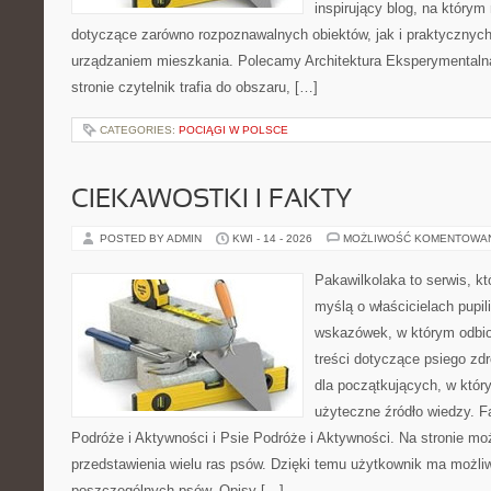
inspirujący blog, na który
dotyczące zarówno rozpoznawalnych obiektów, jak i praktycznyc
urządzaniem mieszkania. Polecamy Architektura Eksperymentalna 
stronie czytelnik trafia do obszaru, […]
CATEGORIES:
POCIĄGI W POLSCE
CIEKAWOSTKI I FAKTY
POSTED BY ADMIN
KWI - 14 - 2026
MOŻLIWOŚĆ KOMENTOWA
Pakawilkolaka to serwis, kt
myślą o właścicielach pupil
wskazówek, w którym odbio
treści dotyczące psiego zdr
dla początkujących, w któr
użyteczne źródło wiedzy. Fa
Podróże i Aktywności i Psie Podróże i Aktywności. Na stronie m
przedstawienia wielu ras psów. Dzięki temu użytkownik ma możl
poszczególnych psów. Opisy […]