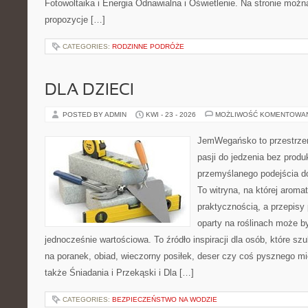
Fotowoltaika i Energia Odnawialna i Oświetlenie. Na stronie moż
propozycje […]
CATEGORIES:
RODZINNE PODRÓŻE
DLA DZIECI
POSTED BY ADMIN
KWI - 23 - 2026
MOŻLIWOŚĆ KOMENTOWA
JemWegańsko to przestrzeń
pasji do jedzenia bez prod
przemyślanego podejścia d
To witryna, na której aroma
praktycznością, a przepisy 
oparty na roślinach może b
jednocześnie wartościowa. To źródło inspiracji dla osób, które s
na poranek, obiad, wieczorny posiłek, deser czy coś pysznego m
także Śniadania i Przekąski i Dla […]
CATEGORIES:
BEZPIECZEŃSTWO NA WODZIE