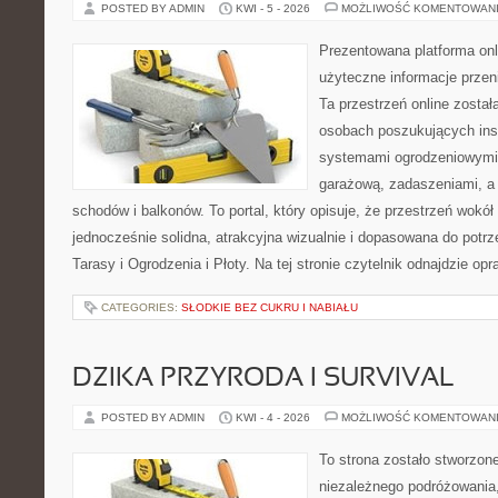
POSTED BY ADMIN
KWI - 5 - 2026
MOŻLIWOŚĆ KOMENTOWAN
Prezentowana platforma onl
użyteczne informacje przeni
Ta przestrzeń online zosta
osobach poszukujących insp
systemami ogrodzeniowymi,
garażową, zadaszeniami, a
schodów i balkonów. To portal, który opisuje, że przestrzeń wok
jednocześnie solidna, atrakcyjna wizualnie i dopasowana do potr
Tarasy i Ogrodzenia i Płoty. Na tej stronie czytelnik odnajdzie op
CATEGORIES:
SŁODKIE BEZ CUKRU I NABIAŁU
DZIKA PRZYRODA I SURVIVAL
POSTED BY ADMIN
KWI - 4 - 2026
MOŻLIWOŚĆ KOMENTOWAN
To strona zostało stworzon
niezależnego podróżowania,