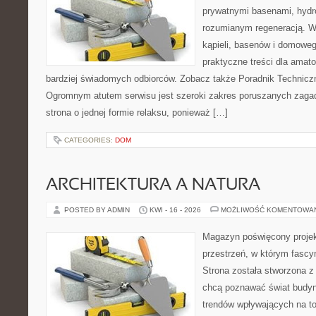
prywatnymi basenami, hyd
rozumianym regeneracją. Wi
kąpieli, basenów i domowe
praktyczne treści dla amato
bardziej świadomych odbiorców. Zobacz także Poradnik Techniczny
Ogromnym atutem serwisu jest szeroki zakres poruszanych zagadn
strona o jednej formie relaksu, ponieważ […]
CATEGORIES:
DOM
ARCHITEKTURA A NATURA
POSTED BY ADMIN
KWI - 16 - 2026
MOŻLIWOŚĆ KOMENTOWA
Magazyn poświęcony projekt
przestrzeń, w którym fascy
Strona została stworzona z
chcą poznawać świat budyn
trendów wpływających na to