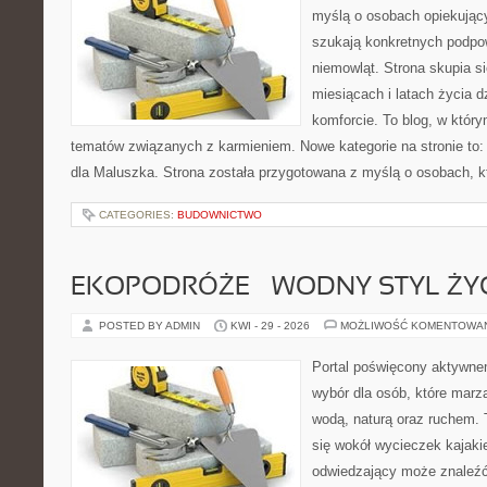
myślą o osobach opiekujący
szukają konkretnych podpo
niemowląt. Strona skupia s
miesiącach i latach życia 
komforcie. To blog, w któr
tematów związanych z karmieniem. Nowe kategorie na stronie to:
dla Maluszka. Strona została przygotowana z myślą o osobach, 
CATEGORIES:
BUDOWNICTWO
EKOPODRÓŻE – WODNY STYL ŻY
POSTED BY ADMIN
KWI - 29 - 2026
MOŻLIWOŚĆ KOMENTOWA
Portal poświęcony aktywne
wybór dla osób, które marz
wodą, naturą oraz ruchem. 
się wokół wycieczek kajak
odwiedzający może znaleźć