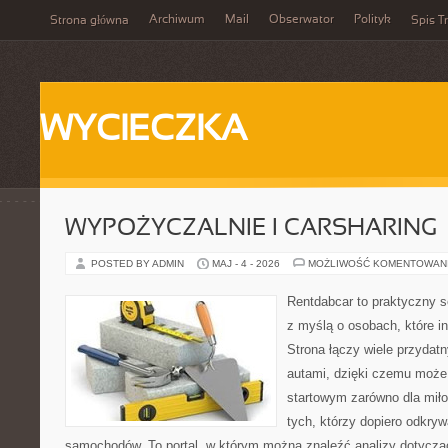
Archiwum
Mail
Obserwator
Polityk
Strona główna
Spis Tr
WYCIECZKA
WYPOŻYCZALNIE I CARSHARING
POSTED BY ADMIN
MAJ - 4 - 2026
MOŻLIWOŚĆ KOMENTOWAN
Rentdabcar to praktyczny s
z myślą o osobach, które i
Strona łączy wiele przyda
autami, dzięki czemu moż
startowym zarówno dla miłoś
tych, którzy dopiero odkry
samochodów. To portal, w którym można znaleźć analizy dotycz