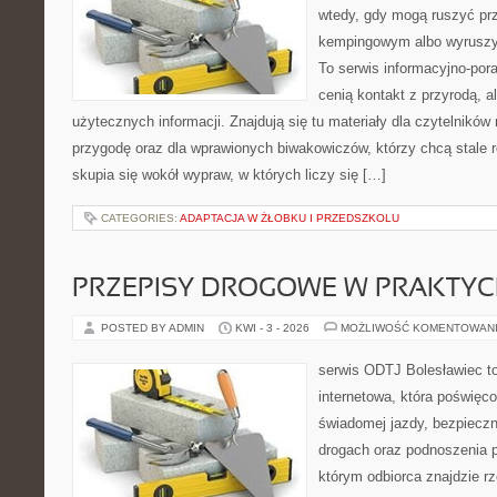
wtedy, gdy mogą ruszyć prz
kempingowym albo wyruszy
To serwis informacyjno-pora
cenią kontakt z przyrodą, a
użytecznych informacji. Znajdują się tu materiały dla czytelnikó
przygodę oraz dla wprawionych biwakowiczów, którzy chcą stale r
skupia się wokół wypraw, w których liczy się […]
CATEGORIES:
ADAPTACJA W ŻŁOBKU I PRZEDSZKOLU
PRZEPISY DROGOWE W PRAKTYC
POSTED BY ADMIN
KWI - 3 - 2026
MOŻLIWOŚĆ KOMENTOWAN
serwis ODTJ Bolesławiec t
internetowa, która poświęc
świadomej jazdy, bezpieczn
drogach oraz podnoszenia p
którym odbiorca znajdzie r