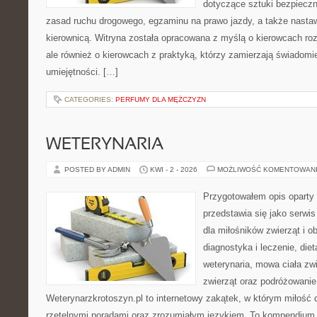
dotyczące sztuki bezpiecz
zasad ruchu drogowego, egzaminu na prawo jazdy, a także nasta
kierownicą. Witryna została opracowana z myślą o kierowcach ro
ale również o kierowcach z praktyką, którzy zamierzają świadomi
umiejętności. […]
CATEGORIES:
PERFUMY DLA MĘŻCZYZN
WETERYNARIA
POSTED BY ADMIN
KWI - 2 - 2026
MOŻLIWOŚĆ KOMENTOWAN
Przygotowałem opis oparty 
przedstawia się jako serwis
dla miłośników zwierząt i o
diagnostyka i leczenie, diet
weterynaria, mowa ciała zw
zwierząt oraz podróżowanie
Weterynarzkrotoszyn.pl to internetowy zakątek, w którym miłość 
rzetelnymi poradami oraz zrozumiałym językiem. To kompendium,