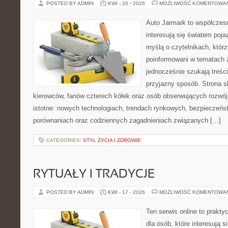
POSTED BY ADMIN
KWI - 20 - 2026
MOŻLIWOŚĆ KOMENTOWA
Auto Jarmark to współczesn
interesują się światem poj
myślą o czytelnikach, któr
poinformowani w tematach 
jednocześnie szukają treśc
przyjazny sposób. Strona sk
kierowców, fanów czterech kółek oraz osób obserwujących rozwój
istotne: nowych technologiach, trendach rynkowych, bezpieczeństw
porównaniach oraz codziennych zagadnieniach związanych […]
CATEGORIES:
STYL ŻYCIA I ZDROWIE
RYTUAŁY I TRADYCJE
POSTED BY ADMIN
KWI - 17 - 2026
MOŻLIWOŚĆ KOMENTOWA
Ten serwis online to prakt
dla osób, które interesują si