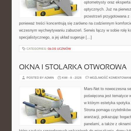
optometrysty oraz eksperta
optycznych. Już na pierwszy
przestrzeń przygotowana z 
ponieważ treści koncentrują się zarówno na codziennym komforcie
wczesnym wychwytywaniu zaburzeń. Serwis łączy w sobie rolę k
specjalistycznego, a jej układ sugeruje […]
CATEGORIES:
GŁOS UCZNIÓW
OKNA I STOLARKA OTWOROWA
POSTED BY ADMIN
KWI - 9 - 2026
MOŻLIWOŚĆ KOMENTOWAN
Mars-Net to nowoczesna se
poświęcona jest tematyce wn
w którym estetyka spotyka 
Strona pomaga czytelników
aranżacji, pokazując boga
panelami, a także z oknami
które szukają sprawdzonych wskazówek do mieszkania, domu lub 