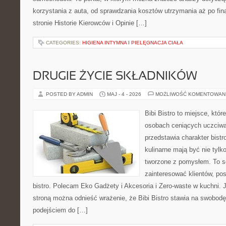
korzystania z auta, od sprawdzania kosztów utrzymania aż po fi
stronie Historie Kierowców i Opinie […]
CATEGORIES:
HIGIENA INTYMNA I PIELĘGNACJA CIAŁA
DRUGIE ŻYCIE SKŁADNIKÓW
POSTED BY ADMIN
MAJ - 4 - 2026
MOŻLIWOŚĆ KOMENTOWAN
Bibi Bistro to miejsce, któ
osobach ceniących uczciwą 
przedstawia charakter bistr
kulinarne mają być nie tylk
tworzone z pomysłem. To s
zainteresować klientów, p
bistro. Polecam Eko Gadżety i Akcesoria i Zero-waste w kuchni. 
stroną można odnieść wrażenie, że Bibi Bistro stawia na swobod
podejściem do […]