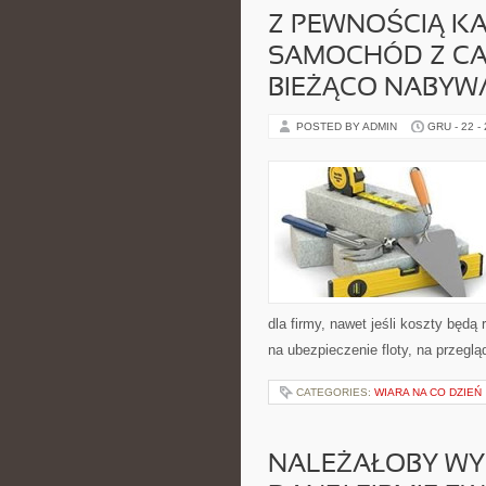
Z PEWNOŚCIĄ KAŻ
SAMOCHÓD Z CAŁ
BIEŻĄCO NABYW
POSTED BY ADMIN
GRU - 22 -
dla firmy, nawet jeśli koszty będ
na ubezpieczenie floty, na przegl
CATEGORIES:
WIARA NA CO DZIEŃ
NALEŻAŁOBY W