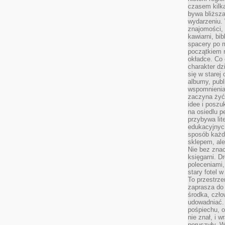
czasem kilk
bywa bliższa
wydarzeniu. 
znajomości, 
kawiarni, bib
spacery po m
początkiem r
okładce. Co 
charakter dzi
się w starej
albumy, publ
wspomnienia.
zaczyna żyć
idee i poszu
na osiedlu p
przybywa lit
edukacyjnych
sposób każde
sklepem, ale
Nie bez znac
księgarni. D
poleceniami,
stary fotel w
To przestrze
zaprasza do
środka, czło
udowadniać. 
pośpiechu, 
nie znał, i w
poruszyły. W