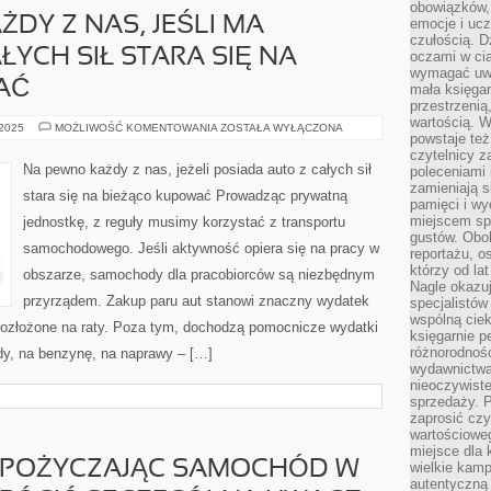
obowiązków,
DY Z NAS, JEŚLI MA
emocje i ucz
czułością. Dz
YCH SIŁ STARA SIĘ NA
oczami w cią
wymagać uwag
AĆ
mała księgar
przestrzenią
wartością. 
Z
 2025
MOŻLIWOŚĆ KOMENTOWANIA
ZOSTAŁA WYŁĄCZONA
powstaje też
PEWNOŚCIĄ
KAŻDY
czytelnicy z
Z
Na pewno każdy z nas, jeżeli posiada auto z całych sił
poleceniami 
NAS,
zamieniają s
JEŚLI
stara się na bieżąco kupować Prowadząc prywatną
MA
pamięci i wy
SAMOCHÓD
miejscem sp
jednostkę, z reguły musimy korzystać z transportu
Z
CAŁYCH
gustów. Obok
samochodowego. Jeśli aktywność opiera się na pracy w
SIŁ
reportażu, o
STARA
którzy od la
SIĘ
obszarze, samochody dla pracobiorców są niezbędnym
NA
Nagle okazuje
BIEŻĄCO
przyrządem. Zakup paru aut stanowi znaczny wydatek
specjalistów
NABYWAĆ
wspólną cie
ą rozłożone na raty. Poza tym, dochodzą pomocnicze wydatki
księgarnie p
różnorodnośc
ądy, na benzynę, na naprawy – […]
wydawnictwa
nieoczywiste
sprzedaży. P
zaprosić czy
wartościoweg
miejsce dla 
YPOŻYCZAJĄC SAMOCHÓD W
wielkie kamp
autentyczną 