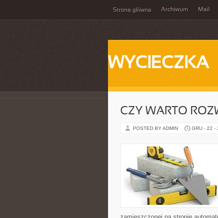
Archiwum
Mail
Strona główna
WYCIECZKA
CZY WARTO ROZW
POSTED BY ADMIN
GRU - 22 -
zamieszczonej na stronie automa