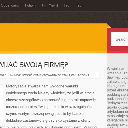
Obserwator
Polityk
Tagi
Tagi
Spis Treści
SUB
IJAĆ SWOJĄ FIRMĘ?
W wielu wsp
wrażenie, że
CZY
 2025
MOŻLIWOŚĆ KOMENTOWANIA
ZOSTAŁA WYŁĄCZONA
dawniej. Lud
WARTO
załatwia się
ROZWIJAĆ
SWOJĄ
kliknięciem,
Motoryzacja stwarza nam wygodne warunki
FIRMĘ?
przed ekrane
codziennego życia Należy wiedzieć, że jeśli w istocie
poddają się 
codzienność
chcesz szczegółowo zastanowić się, co tak naprawdę
Jednym z tak
można odmienić w Twojej firmie, to w szczególności
ukryta gdzie
artykułami 
czymś wartym bliższej uwagi jest to by bardzo
czas zdaje s
księgarnia n
dokładnie zastanowić się czy skorzystanie z oferty
osobny świa
tech.pl nie byłoby przypadkiem dobrym pomysłem. W końcu