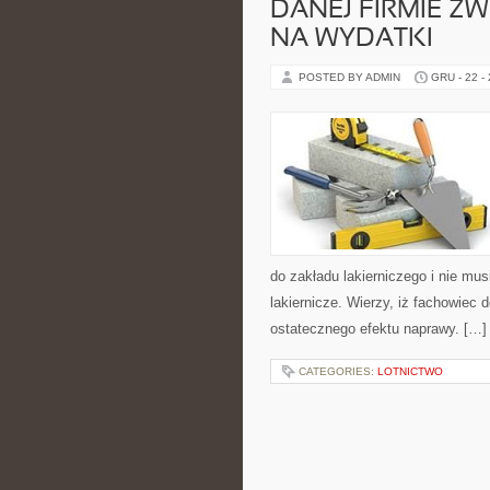
DANEJ FIRMIE Z
NA WYDATKI
POSTED BY ADMIN
GRU - 22 -
do zakładu lakierniczego i nie mus
lakiernicze. Wierzy, iż fachowiec 
ostatecznego efektu naprawy. […]
CATEGORIES:
LOTNICTWO