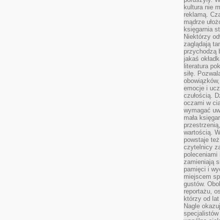
kultura nie
reklamą. Cza
mądrze ułożo
księgarnia s
Niektórzy odw
zaglądają ta
przychodzą b
jakaś okładk
literatura p
siłę. Pozwal
obowiązków,
emocje i ucz
czułością. Dz
oczami w cią
wymagać uwag
mała księgar
przestrzenią
wartością. 
powstaje też
czytelnicy z
poleceniami 
zamieniają s
pamięci i wy
miejscem sp
gustów. Obok
reportażu, o
którzy od la
Nagle okazuje
specjalistów