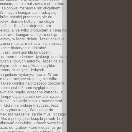
anaście, ale niemal zawsze atmosfera
 salonowej rozmowie niż oficjalnemu
W małych księgarniach rodzą się
które później przenoszą się do
liotek, domów kultury i na długie
ieście. Książka staje się tam
elacji, a nie tylko produktem z ceną na
ciekawe, księgarnia często odbija
elnicy, w której działa. Jeżeli znajduje
 części miasta, można w niej znaleźć
ikacje historyczne i lokalne
 Jeśli powstaje blisko uczelni,
 rytmem studentów, dyskusji, sporów o
kiwania nowych autorów. Jeżeli działa
ełnym rodzin, na półkach szybko
eratury dziecięcej, książek
 i pięknie wydanych baśni. W ten
 takie miejsce staje się nie tylko
 także kroniką najbliższego otoczenia.
zenia jest też sam wygląd małej
rewniane regały, odręczne karteczki z
 lampy dające ciepłe światło, czasem
 kącie i niewielki stolik z nowościami.
ń, która nie próbuje krzyczeć, lecz
 zatrzymania się. Wchodząc do
wiek ma wrażenie, że nie musi niczego
Może przeglądać książki powoli, bez
odkrywać nazwiska, których wcześniej
racać do tytułów, które kiedyś już go
 takim miejscu łatwiej uwierzyć, że