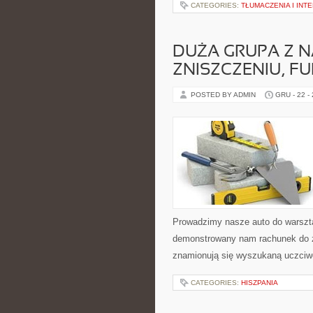
CATEGORIES:
TŁUMACZENIA I INT
DUŻA GRUPA Z N
ZNISZCZENIU, 
POSTED BY ADMIN
GRU - 22 -
Prowadzimy nasze auto do warsz
demonstrowany nam rachunek do za
znamionują się wyszukaną uczciwo
CATEGORIES:
HISZPANIA