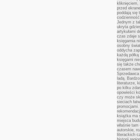
kliknięciem,
przed ekrane
poddają się 
codzienność
Jednym z tak
ukryta gdzie
artykułami 
czas zdaje s
księgarnia n
osobny świa
oddycha zapa
każdą półką 
księgarni ni
się także ch
czasem nawe
Sprzedawca n
ladą. Bardzo
literaturze, 
po kilku zda
opowieści ko
czy może skł
sieciach łat
promocjami.
rekomendacj
książka ma 
miejsca budu
właśnie tam
autorskie, r
literackich 
historii reg