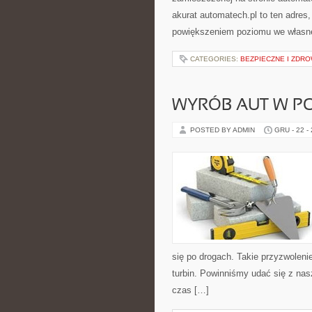
akurat automatech.pl to ten adre
powiększeniem poziomu we własne
CATEGORIES:
BEZPIECZNE I ZDR
WYRÓB AUT W P
POSTED BY ADMIN
GRU - 22 -
się po drogach. Takie przyzwoleni
turbin. Powinniśmy udać się z na
czas […]