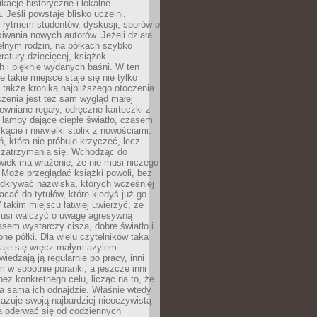
ikacje historyczne i lokalne
 Jeśli powstaje blisko uczelni,
 rytmem studentów, dyskusji, sporów o
kiwania nowych autorów. Jeżeli działa
ełnym rodzin, na półkach szybko
eratury dziecięcej, książek
 i pięknie wydanych baśni. W ten
 takie miejsce staje się nie tylko
 także kroniką najbliższego otoczenia.
zenia jest też sam wygląd małej
rewniane regały, odręczne karteczki z
 lampy dające ciepłe światło, czasem
 kącie i niewielki stolik z nowościami.
ń, która nie próbuje krzyczeć, lecz
 zatrzymania się. Wchodząc do
wiek ma wrażenie, że nie musi niczego
Może przeglądać książki powoli, bez
odkrywać nazwiska, których wcześniej
racać do tytułów, które kiedyś już go
 takim miejscu łatwiej uwierzyć, że
 musi walczyć o uwagę agresywną
sem wystarczy cisza, dobre światło i
ne półki. Dla wielu czytelników taka
taje się wręcz małym azylem.
iedzają ją regularnie po pracy, inni
m w sobotnie poranki, a jeszcze inni
ez konkretnego celu, licząc na to, że
a sama ich odnajdzie. Właśnie wtedy
okazuje swoją najbardziej nieoczywistą
a oderwać się od codziennych