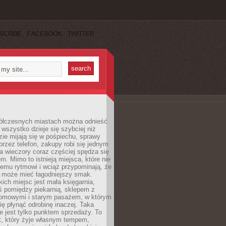
SCRIBE
FACEBOOK
TWITTER
ółczesnych miastach można odnieść
 wszystko dzieje się szybciej niż
zie mijają się w pośpiechu, sprawy
 przez telefon, zakupy robi się jednym
 a wieczory coraz częściej spędza się
m. Mimo to istnieją miejsca, które nie
temu rytmowi i wciąż przypominają, że
 może mieć łagodniejszy smak.
ich miejsc jest mała księgarnia,
ś pomiędzy piekarnią, sklepem z
domowymi i starym pasażem, w którym
ię płynąć odrobinę inaczej. Taka
ie jest tylko punktem sprzedaży. To
t, który żyje własnym tempem,