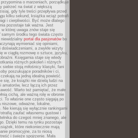
 przypomina o marzeniach, porządkuje
y patrzeć na świat z większą
isiaj, gdy tyle treści przepływa przed
gu kilku sekund, książka wciąż potrafi
i i cierpliwości. Być może dlatego
nia pozostaje tak ważna. Jest
, w której uwaga znów staje się
W samym środku tego świata często
 niewidzialny
portal dla pasjonatów
bo
aczynają wymieniać się opiniami,
i doświadczeniami, a zwykłe wizyty
ię w ciągłą rozmowę o sztuce, języku,
obraźni. Księgarnia staje się wtedy
otkania różnych pokoleń i różnych
 siebie stoją miłośnicy klasyki, fani
soby poszukujące poradników i ci,
t czekają na jedną idealną powieść.
 się, że książki nie dzielą ludzi na
 i amatorów, lecz łączą ich przez
kawość. Warto też pamiętać, że małe
ełnią cichą, ale ważną rolę w obronie
i. To właśnie one często sięgają po
 niszowe, odważne, lokalne,
. Nie kierują się wyłącznie rankingami
otrafią zaufać własnemu gustowi i
telnika do czegoś mniej znanego, ale
o. Dzięki temu na rynku pozostaje
książek, które niekoniecznie mają
anie promocyjne, za to niosą
treść i świeże spojrzenie. Mała