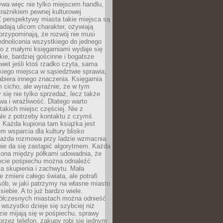
ywa więc nie tylko miejscem handlu,
trażnikiem pewnej kulturowej
 perspektywy miasta takie miejsca są
dają ulicom charakter, ożywiają
 przypominają, że rozwój nie musi
ednolicenia wszystkiego do jednego
o z małymi księgarniami wydaje się
zkie, bardziej gościnne i bogatsze
et jeśli ktoś rzadko czyta, sama
iego miejsca w sąsiedztwie sprawia,
abiera innego znaczenia. Księgarnia
 cicho, ale wyraźnie, że w tym
y się nie tylko sprzedaż, lecz także
a i wrażliwość. Dlatego warto
takich miejsc częściej. Nie z
le z potrzeby kontaktu z czymś
 Każda kupiona tam książka jest
 wsparcia dla kultury blisko
Każda rozmowa przy ladzie wzmacnia
 nie da się zastąpić algorytmem. Każda
zona między półkami udowadnia, że
ecie pośpiechu można odnaleźć
la skupienia i zachwytu. Mała
e zmieni całego świata, ale potrafi
ób, w jaki patrzymy na własne miasto
siebie. A to już bardzo wiele.
ółczesnych miastach można odnieść
 wszystko dzieje się szybciej niż
zie mijają się w pośpiechu, sprawy
 przez telefon, zakupy robi się jednym