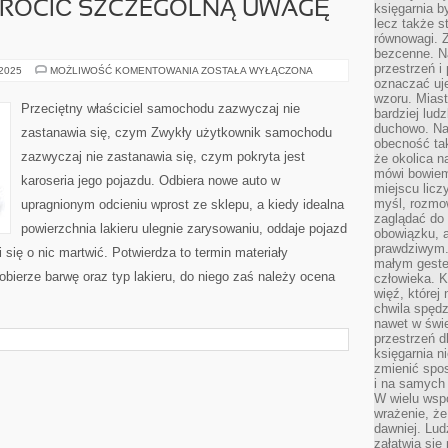
WRÓCIĆ SZCZEGÓLNĄ UWAGĘ
księgarnia b
lecz także s
równowagi. Z
bezcenne. Na
przestrzeń i
NALEŻAŁOBY
 2025
MOŻLIWOŚĆ KOMENTOWANIA
ZOSTAŁA WYŁĄCZONA
WYPOŻYCZAJĄC
oznaczać uj
SAMOCHÓD
wzoru. Miast
W
Przeciętny właściciel samochodu zazwyczaj nie
bardziej lud
DANEJ
FIRMIE
duchowo. Naw
zastanawia się, czym Zwykły użytkownik samochodu
ZWRÓCIĆ
obecność tak
SZCZEGÓLNĄ
zazwyczaj nie zastanawia się, czym pokryta jest
że okolica n
UWAGĘ
NA
mówi bowiem
karoseria jego pojazdu. Odbiera nowe auto w
WYDATKI
miejscu licz
myśl, rozmow
upragnionym odcieniu wprost ze sklepu, a kiedy idealna
zaglądać do 
powierzchnia lakieru ulegnie zarysowaniu, oddaje pojazd
obowiązku, a
prawdziwym.
i się o nic martwić. Potwierdza to termin materiały
małym gestem
dobierze barwę oraz typ lakieru, do niego zaś należy ocena
człowieka. 
więź, której
chwila spęd
nawet w świ
przestrzeń d
księgarnia ni
zmienić spos
i na samych 
W wielu wsp
wrażenie, że
dawniej. Lud
załatwia się