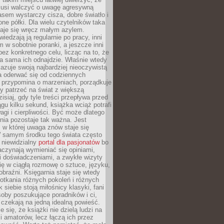
 musi walczyć o uwagę agresywną
sem wystarczy cisza, dobre światło i
ne półki. Dla wielu czytelników taka
taje się wręcz małym azylem.
iedzają ją regularnie po pracy, inni
m w sobotnie poranki, a jeszcze inni
ez konkretnego celu, licząc na to, że
a sama ich odnajdzie. Właśnie wtedy
okazuje swoją najbardziej nieoczywistą
a oderwać się od codziennych
 przypomina o marzeniach, porządkuje
y patrzeć na świat z większą
isiaj, gdy tyle treści przepływa przed
gu kilku sekund, książka wciąż potrafi
i i cierpliwości. Być może dlatego
nia pozostaje tak ważna. Jest
, w której uwaga znów staje się
W samym środku tego świata często
 niewidzialny
portal dla pasjonatów
bo
aczynają wymieniać się opiniami,
i doświadczeniami, a zwykłe wizyty
ię w ciągłą rozmowę o sztuce, języku,
obraźni. Księgarnia staje się wtedy
otkania różnych pokoleń i różnych
 siebie stoją miłośnicy klasyki, fani
soby poszukujące poradników i ci,
t czekają na jedną idealną powieść.
 się, że książki nie dzielą ludzi na
 i amatorów, lecz łączą ich przez