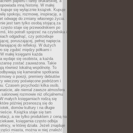
chem papieru i farby drukarskiej, a
opowiada inną historię. W małej
e kupuje się wyłącznie książek. Kupuje
wilę spokoju, rozmowę, inspirację, a
t odwagę do zmiany własnego życia.
ie jest tam tylko osobą stojącą za
 często staje się przewodnikiem po
kimś, kto potrafi spojrzeć na czytelnika i
niach odgadnąć, czy potrzebuje
jącej, poruszającej, pełnej napięcia
aniającej do refleksji. W dużych
wo się zgubić między półkami i
 W małej księgarni każda
a wydaje się osobista, a każda
szansę zostać zauważona. Takie
ją również lokalną wspólnotę. To
 odbywają się kameralne spotkania
ozmowy o poezji, premiery debiutów
czy wieczory poświęcone podróżom i
ionu. Czasem przychodzi kilka osób,
anaście, ale niemal zawsze atmosfera
 salonowej rozmowie niż oficjalnemu
W małych księgarniach rodzą się
które później przenoszą się do
liotek, domów kultury i na długie
ieście. Książka staje się tam
elacji, a nie tylko produktem z ceną na
ciekawe, księgarnia często odbija
elnicy, w której działa. Jeżeli znajduje
 części miasta, można w niej znaleźć