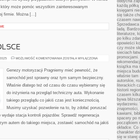
oddycha zapa
każdą półką 
s, który może pomóc wszystkim zainteresowanym
księgarni ni
j firmie. Można […]
się także ch
czasem nawe
Sprzedawca n
OWE
ladą. Bardzo
literaturze, 
po kilku zda
opowieści ko
OLSCE
czy może skł
sieciach łat
promocjami.
WYRÓB
 2025
MOŻLIWOŚĆ KOMENTOWANIA
ZOSTAŁA WYŁĄCZONA
rekomendacj
AUT
W
książka ma 
POLSCE
Genezy motoryzacji Pragniemy mieć pewność, że
miejsca budu
właśnie tam
samochód jest sprawny oraz tym samym bezpieczny.
autorskie, r
Właśnie dlatego też od czasu do czasu wybieramy się
literackich 
historii reg
do inżynieria na przegląd techniczny auta. Wykonanie
czasem kilk
bywa bliższa
takiego przeglądu co jakiś czas jest koniecznością.
wydarzeniu. 
Musimy uzyskać pozwolenie na to, by zdołać poruszać
znajomości, 
kawiarni, bib
e wydaje stacja kontroli pojazdów. Sprawdź regeneracja
spacery po m
szym autem do takiego miejsca, zostawić samochód na jakiś
początkiem r
okładce. Co 
charakter dzi
się w starej