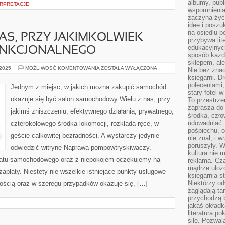
albumy, publ
ERPRETACJE
wspomnienia.
zaczyna żyć
idee i poszu
na osiedlu p
AS, PRZY JAKIMKOLWIEK
przybywa lit
edukacyjnych
FUNKCJONALNEGO
sposób każde
sklepem, ale
DUŻA
 2025
MOŻLIWOŚĆ KOMENTOWANIA
ZOSTAŁA WYŁĄCZONA
Nie bez znac
GRUPA
księgarni. D
Z
NAS,
poleceniami,
Jednym z miejsc, w jakich można zakupić samochód
PRZY
stary fotel w
JAKIMKOLWIEK
okazuje się być salon samochodowy Wielu z nas, przy
To przestrze
ZNISZCZENIU,
FUNKCJONALNEGO
zaprasza do
jakimś zniszczeniu, efektywnego działania, prywatnego,
środka, czło
udowadniać. 
czterokołowego środka lokomocji, rozkłada ręce, w
pośpiechu, 
geście całkowitej bezradności. A wystarczy jedynie
nie znał, i w
poruszyły. W
odwiedzić witrynę Naprawa pompowtryskiwaczy.
kultura nie
tatu samochodowego oraz z niepokojem oczekujemy na
reklamą. Cza
mądrze ułożo
płaty. Niestety nie wszelkie istniejące punkty usługowe
księgarnia s
Niektórzy odw
ścią oraz w szeregu przypadków okazuje się, […]
zaglądają ta
przychodzą b
jakaś okładk
literatura p
siłę. Pozwal