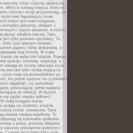
 a wieczory coraz częściej spędza się
m. Mimo to istnieją miejsca, które nie
temu rytmowi i wciąż przypominają, że
 może mieć łagodniejszy smak.
ich miejsc jest mała księgarnia,
ś pomiędzy piekarnią, sklepem z
domowymi i starym pasażem, w którym
ię płynąć odrobinę inaczej. Taka
ie jest tylko punktem sprzedaży. To
t, który żyje własnym tempem,
chem papieru i farby drukarskiej, a
opowiada inną historię. W małej
e kupuje się wyłącznie książek. Kupuje
wilę spokoju, rozmowę, inspirację, a
t odwagę do zmiany własnego życia.
ie jest tam tylko osobą stojącą za
 często staje się przewodnikiem po
kimś, kto potrafi spojrzeć na czytelnika i
niach odgadnąć, czy potrzebuje
jącej, poruszającej, pełnej napięcia
aniającej do refleksji. W dużych
wo się zgubić między półkami i
 W małej księgarni każda
a wydaje się osobista, a każda
szansę zostać zauważona. Takie
ją również lokalną wspólnotę. To
 odbywają się kameralne spotkania
ozmowy o poezji, premiery debiutów
czy wieczory poświęcone podróżom i
ionu. Czasem przychodzi kilka osób,