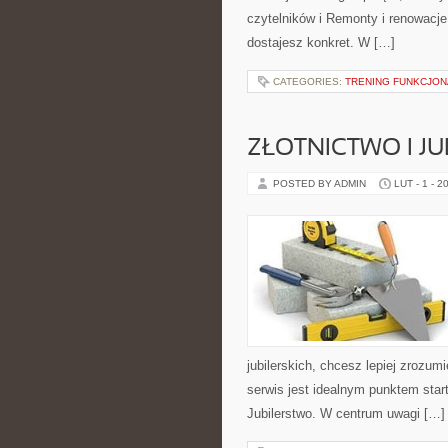
czytelników i Remonty i renowacje
dostajesz konkret. W […]
CATEGORIES:
TRENING FUNKCJO
ZŁOTNICTWO I J
POSTED BY ADMIN
LUT - 1 - 2
jubilerskich, chcesz lepiej zrozum
serwis jest idealnym punktem start
Jubilerstwo. W centrum uwagi […]