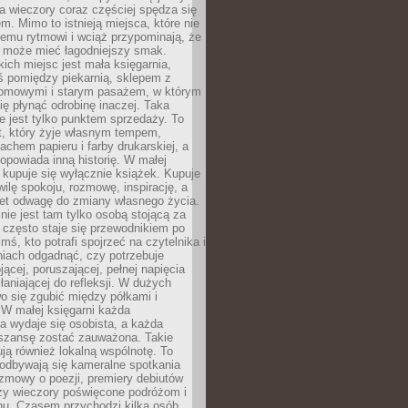
 a wieczory coraz częściej spędza się
m. Mimo to istnieją miejsca, które nie
temu rytmowi i wciąż przypominają, że
 może mieć łagodniejszy smak.
ich miejsc jest mała księgarnia,
ś pomiędzy piekarnią, sklepem z
domowymi i starym pasażem, w którym
ię płynąć odrobinę inaczej. Taka
ie jest tylko punktem sprzedaży. To
t, który żyje własnym tempem,
chem papieru i farby drukarskiej, a
opowiada inną historię. W małej
e kupuje się wyłącznie książek. Kupuje
wilę spokoju, rozmowę, inspirację, a
t odwagę do zmiany własnego życia.
ie jest tam tylko osobą stojącą za
 często staje się przewodnikiem po
kimś, kto potrafi spojrzeć na czytelnika i
niach odgadnąć, czy potrzebuje
jącej, poruszającej, pełnej napięcia
aniającej do refleksji. W dużych
wo się zgubić między półkami i
 W małej księgarni każda
a wydaje się osobista, a każda
szansę zostać zauważona. Takie
ją również lokalną wspólnotę. To
 odbywają się kameralne spotkania
ozmowy o poezji, premiery debiutów
czy wieczory poświęcone podróżom i
ionu. Czasem przychodzi kilka osób,