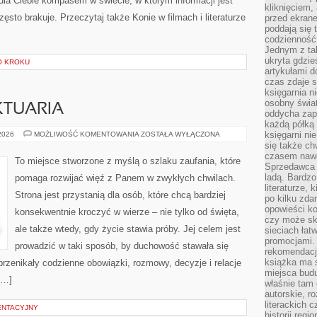
dla Ciebie kompasem w świecie, w którym informacji jest
kliknięciem,
sto brakuje. Przeczytaj także Konie w filmach i literaturze
przed ekrane
poddają się 
codzienność
Jednym z tak
ukryta gdzie
O KROKU
artykułami 
czas zdaje s
księgarnia n
osobny świa
KTUARIA
oddycha zapa
każdą półką 
KOŚCIOŁY
księgarni ni
 2026
MOŻLIWOŚĆ KOMENTOWANIA
ZOSTAŁA WYŁĄCZONA
I
się także ch
SANKTUARIA
czasem nawe
To miejsce stworzone z myślą o szlaku zaufania, które
Sprzedawca n
ladą. Bardzo
pomaga rozwijać więź z Panem w zwykłych chwilach.
literaturze, 
Strona jest przystanią dla osób, które chcą bardziej
po kilku zda
opowieści ko
konsekwentnie kroczyć w wierze – nie tylko od święta,
czy może skł
ale także wtedy, gdy życie stawia próby. Jej celem jest
sieciach łat
promocjami.
prowadzić w taki sposób, by duchowość stawała się
rekomendacj
książka ma 
 przenikały codzienne obowiązki, rozmowy, decyzje i relacje
miejsca budu
[…]
właśnie tam
autorskie, r
literackich 
ENTACYJNY
historii reg