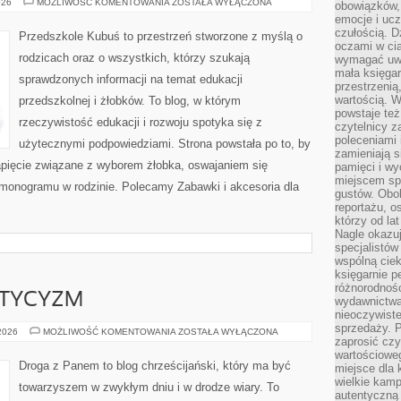
SEN
026
MOŻLIWOŚĆ KOMENTOWANIA
ZOSTAŁA WYŁĄCZONA
obowiązków,
NIEMOWLĄT
emocje i ucz
I
DZIECI
czułością. Dz
Przedszkole Kubuś to przestrzeń stworzone z myślą o
oczami w cią
rodzicach oraz o wszystkich, którzy szukają
wymagać uwag
mała księgar
sprawdzonych informacji na temat edukacji
przestrzenią
wartością. 
przedszkolnej i żłobków. To blog, w którym
powstaje też
rzeczywistość edukacji i rozwoju spotyka się z
czytelnicy z
poleceniami 
użytecznymi podpowiedziami. Strona powstała po to, by
zamieniają s
apięcie związane z wyborem żłobka, oswajaniem się
pamięci i wy
miejscem sp
rmonogramu w rodzinie. Polecamy Zabawki i akcesoria dla
gustów. Obok
reportażu, o
którzy od la
Nagle okazuje
specjalistów
wspólną cie
księgarnie p
różnorodnośc
STYCYZM
wydawnictwa
nieoczywiste
sprzedaży. P
EZOTERYKA
 2026
MOŻLIWOŚĆ KOMENTOWANIA
ZOSTAŁA WYŁĄCZONA
zaprosić czy
I
MISTYCYZM
wartościoweg
Droga z Panem to blog chrześcijański, który ma być
miejsce dla 
wielkie kamp
towarzyszem w zwykłym dniu i w drodze wiary. To
autentyczną 