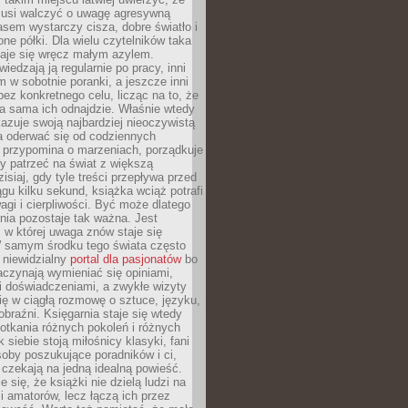
 musi walczyć o uwagę agresywną
sem wystarczy cisza, dobre światło i
ne półki. Dla wielu czytelników taka
taje się wręcz małym azylem.
iedzają ją regularnie po pracy, inni
m w sobotnie poranki, a jeszcze inni
ez konkretnego celu, licząc na to, że
a sama ich odnajdzie. Właśnie wtedy
okazuje swoją najbardziej nieoczywistą
a oderwać się od codziennych
 przypomina o marzeniach, porządkuje
y patrzeć na świat z większą
isiaj, gdy tyle treści przepływa przed
gu kilku sekund, książka wciąż potrafi
i i cierpliwości. Być może dlatego
nia pozostaje tak ważna. Jest
, w której uwaga znów staje się
W samym środku tego świata często
 niewidzialny
portal dla pasjonatów
bo
aczynają wymieniać się opiniami,
i doświadczeniami, a zwykłe wizyty
ię w ciągłą rozmowę o sztuce, języku,
obraźni. Księgarnia staje się wtedy
otkania różnych pokoleń i różnych
 siebie stoją miłośnicy klasyki, fani
soby poszukujące poradników i ci,
t czekają na jedną idealną powieść.
 się, że książki nie dzielą ludzi na
 i amatorów, lecz łączą ich przez