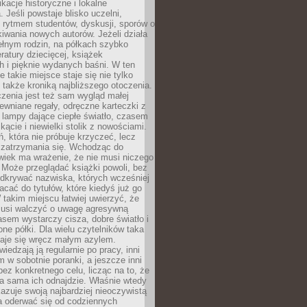
ikacje historyczne i lokalne
 Jeśli powstaje blisko uczelni,
 rytmem studentów, dyskusji, sporów o
kiwania nowych autorów. Jeżeli działa
ełnym rodzin, na półkach szybko
eratury dziecięcej, książek
 i pięknie wydanych baśni. W ten
 takie miejsce staje się nie tylko
 także kroniką najbliższego otoczenia.
zenia jest też sam wygląd małej
rewniane regały, odręczne karteczki z
 lampy dające ciepłe światło, czasem
 kącie i niewielki stolik z nowościami.
ń, która nie próbuje krzyczeć, lecz
 zatrzymania się. Wchodząc do
wiek ma wrażenie, że nie musi niczego
Może przeglądać książki powoli, bez
odkrywać nazwiska, których wcześniej
racać do tytułów, które kiedyś już go
 takim miejscu łatwiej uwierzyć, że
 musi walczyć o uwagę agresywną
sem wystarczy cisza, dobre światło i
ne półki. Dla wielu czytelników taka
taje się wręcz małym azylem.
iedzają ją regularnie po pracy, inni
m w sobotnie poranki, a jeszcze inni
ez konkretnego celu, licząc na to, że
a sama ich odnajdzie. Właśnie wtedy
okazuje swoją najbardziej nieoczywistą
a oderwać się od codziennych