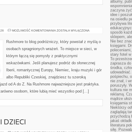
albumy, publ
wspomnienia.
zaczyna żyć
idee i poszu
na osiedlu p
przybywa lit
edukacyjnych
PORTUGALIA
026
MOŻLIWOŚĆ KOMENTOWANIA
ZOSTAŁA WYŁĄCZONA
sposób każde
sklepem, ale
Nie bez znac
Rushmore to blog podróżniczy, który powstał z myślą o
księgarni. D
osobach spragnionych wrażeń. To miejsce w sieci, w
poleceniami,
stary fotel w
którym łączą się pomysły z praktycznymi
To przestrze
wskazówkami. Jeśli planujesz podróż do słonecznej
zaprasza do
środka, czło
Iberii, romantycznej Europy, Niemiec, kraju muzyki i gór
udowadniać. 
pośpiechu, 
albo Republiki Czeskiej, znajdziesz tu szeroką
nie znał, i w
jazd od A do Z. Na Rushmore najważniejsze jest praktyka.
poruszyły. W
kultura nie
zarówno osobom, które lubią mieć wszystko pod […]
reklamą. Cza
mądrze ułożo
księgarnia s
Niektórzy odw
zaglądają ta
przychodzą b
jakaś okładk
 DZIECI
literatura p
siłę. Pozwal