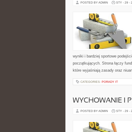
POSTED BY ADMIN
STY - 29 -
wyniki i bardziej sportowe podejśc
początkujących. Strona łączy fun
które wyjaśniają zasady oraz niua
CATEGORIES:
PORADY IT
WYCHOWANIE I 
POSTED BY ADMIN
STY - 29 -