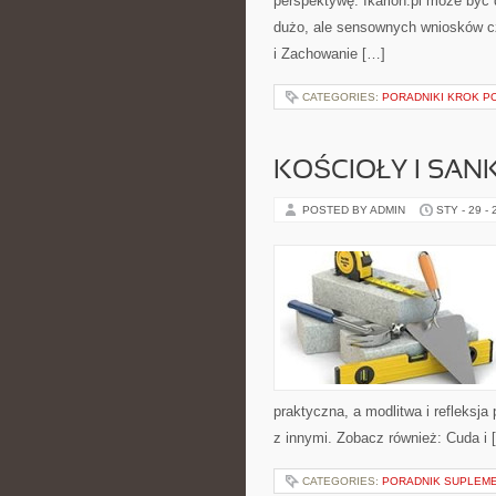
perspektywę. Ikarion.pl może być 
dużo, ale sensownych wniosków czę
i Zachowanie […]
CATEGORIES:
PORADNIKI KROK P
KOŚCIOŁY I SAN
POSTED BY ADMIN
STY - 29 -
praktyczna, a modlitwa i refleksja
z innymi. Zobacz również: Cuda i 
CATEGORIES:
PORADNIK SUPLEM