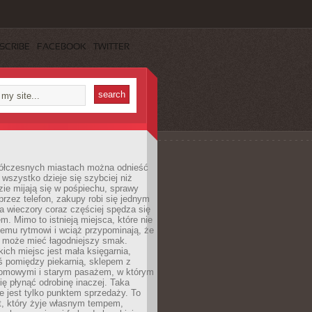
SCRIBE
FACEBOOK
TWITTER
ółczesnych miastach można odnieść
 wszystko dzieje się szybciej niż
zie mijają się w pośpiechu, sprawy
 przez telefon, zakupy robi się jednym
 a wieczory coraz częściej spędza się
m. Mimo to istnieją miejsca, które nie
temu rytmowi i wciąż przypominają, że
 może mieć łagodniejszy smak.
ich miejsc jest mała księgarnia,
ś pomiędzy piekarnią, sklepem z
domowymi i starym pasażem, w którym
ię płynąć odrobinę inaczej. Taka
ie jest tylko punktem sprzedaży. To
t, który żyje własnym tempem,