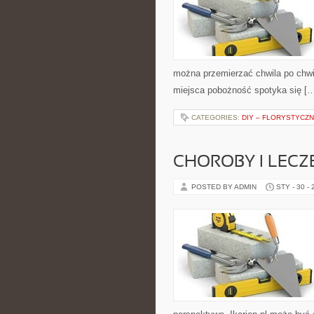
można przemierzać chwila po chwil
miejsca pobożność spotyka się [
CATEGORIES:
DIY – FLORYSTYCZ
CHOROBY I LECZ
POSTED BY ADMIN
STY - 30 -