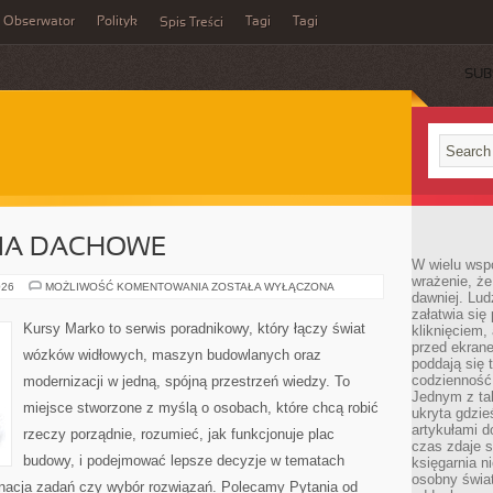
Obserwator
Polityk
Tagi
Tagi
Spis Treści
SUB
CIA DACHOWE
W wielu wsp
wrażenie, że
DACHY
026
MOŻLIWOŚĆ KOMENTOWANIA
ZOSTAŁA WYŁĄCZONA
dawniej. Lud
I
POKRYCIA
załatwia się
DACHOWE
Kursy Marko to serwis poradnikowy, który łączy świat
kliknięciem,
przed ekrane
wózków widłowych, maszyn budowlanych oraz
poddają się 
codzienność
modernizacji w jedną, spójną przestrzeń wiedzy. To
Jednym z tak
miejsce stworzone z myślą o osobach, które chcą robić
ukryta gdzie
artykułami 
rzeczy porządnie, rozumieć, jak funkcjonuje plac
czas zdaje s
budowy, i podejmować lepsze decyzje w tematach
księgarnia n
osobny świa
dynacja zadań czy wybór rozwiązań. Polecamy Pytania od