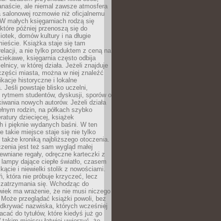
anaście, ale niemal zawsze atmosfera
 salonowej rozmowie niż oficjalnemu
W małych księgarniach rodzą się
które później przenoszą się do
liotek, domów kultury i na długie
ieście. Książka staje się tam
elacji, a nie tylko produktem z ceną na
ciekawe, księgarnia często odbija
elnicy, w której działa. Jeżeli znajduje
 części miasta, można w niej znaleźć
ikacje historyczne i lokalne
 Jeśli powstaje blisko uczelni,
 rytmem studentów, dyskusji, sporów o
kiwania nowych autorów. Jeżeli działa
ełnym rodzin, na półkach szybko
eratury dziecięcej, książek
 i pięknie wydanych baśni. W ten
 takie miejsce staje się nie tylko
 także kroniką najbliższego otoczenia.
zenia jest też sam wygląd małej
rewniane regały, odręczne karteczki z
 lampy dające ciepłe światło, czasem
 kącie i niewielki stolik z nowościami.
ń, która nie próbuje krzyczeć, lecz
 zatrzymania się. Wchodząc do
wiek ma wrażenie, że nie musi niczego
Może przeglądać książki powoli, bez
odkrywać nazwiska, których wcześniej
racać do tytułów, które kiedyś już go
 takim miejscu łatwiej uwierzyć, że