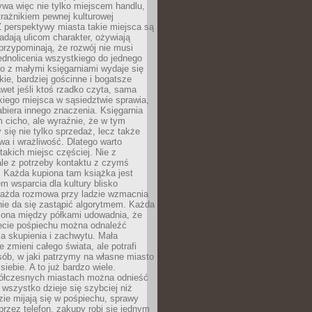
ywa więc nie tylko miejscem handlu,
trażnikiem pewnej kulturowej
 perspektywy miasta takie miejsca są
dają ulicom charakter, ożywiają
 przypominają, że rozwój nie musi
ednolicenia wszystkiego do jednego
o z małymi księgarniami wydaje się
zkie, bardziej gościnne i bogatsze
et jeśli ktoś rzadko czyta, sama
iego miejsca w sąsiedztwie sprawia,
abiera innego znaczenia. Księgarnia
 cicho, ale wyraźnie, że w tym
y się nie tylko sprzedaż, lecz także
a i wrażliwość. Dlatego warto
takich miejsc częściej. Nie z
le z potrzeby kontaktu z czymś
 Każda kupiona tam książka jest
 wsparcia dla kultury blisko
Każda rozmowa przy ladzie wzmacnia
 nie da się zastąpić algorytmem. Każda
zona między półkami udowadnia, że
ecie pośpiechu można odnaleźć
la skupienia i zachwytu. Mała
e zmieni całego świata, ale potrafi
ób, w jaki patrzymy na własne miasto
siebie. A to już bardzo wiele.
ółczesnych miastach można odnieść
 wszystko dzieje się szybciej niż
zie mijają się w pośpiechu, sprawy
 przez telefon, zakupy robi się jednym