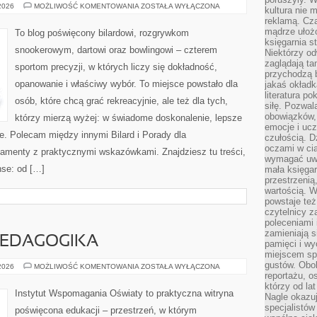
DART
 2026
MOŻLIWOŚĆ KOMENTOWANIA
ZOSTAŁA WYŁĄCZONA
kultura nie
reklamą. Cza
mądrze ułożo
To blog poświęcony bilardowi, rozgrywkom
księgarnia s
snookerowym, dartowi oraz bowlingowi – czterem
Niektórzy odw
zaglądają ta
sportom precyzji, w których liczy się dokładność,
przychodzą b
opanowanie i właściwy wybór. To miejsce powstało dla
jakaś okładk
literatura p
osób, które chcą grać rekreacyjnie, ale też dla tych,
siłę. Pozwal
obowiązków,
którzy mierzą wyżej: w świadome doskonalenie, lepsze
emocje i ucz
ie. Polecam między innymi Bilard i Porady dla
czułością. Dz
oczami w cią
damenty z praktycznymi wskazówkami. Znajdziesz tu treści,
wymagać uwag
nse: od […]
mała księgar
przestrzenią
wartością. 
powstaje też
czytelnicy z
poleceniami 
zamieniają s
PEDAGOGIKA
pamięci i wy
miejscem sp
gustów. Obok
WYCHOWANIE
 2026
MOŻLIWOŚĆ KOMENTOWANIA
ZOSTAŁA WYŁĄCZONA
I
reportażu, o
PEDAGOGIKA
którzy od la
Instytut Wspomagania Oświaty to praktyczna witryna
Nagle okazuje
specjalistów
poświęcona edukacji – przestrzeń, w którym