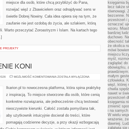
miejsce dla osób, które chcą przybliżyć do Pana,
księgarnia b
lecz także s
rozwijać więź z Zbawicielem oraz odnajdywać sens w
równowagi. Z
bezcenne. Na
świetle Dobrej Nowiny. Cała idea opiera się na tym, że
przestrzeń i
zaufanie nie jest ozdobą do życia, ale szlakiem, którą
oznaczać uj
wzoru. Miast
i. Warto przeczytać Zoroastryzm i Islam. Na kartach tego
bardziej lud
…]
duchowo. Naw
obecność tak
że okolica n
NE PROJEKTY
mówi bowiem
miejscu licz
myśl, rozmow
zaglądać do 
ENIE KONI
obowiązku, a
prawdziwym.
małym gestem
CHOROBY
 2026
MOŻLIWOŚĆ KOMENTOWANIA
ZOSTAŁA WYŁĄCZONA
I
człowieka. 
LECZENIE
więź, której
KONI
Ikarion.pl to nowoczesna platforma, która spina praktykę
chwila spęd
nawet w świ
z inspiracją. To miejsce stworzone dla osób, które cenią
przestrzeń d
konkretne rozwiązania, ale jednocześnie chcą testować
księgarnia ni
zmienić spos
nieoczywiste kierunki. Całość została pomyślana tak,
i na samych 
W wielu wsp
aby użytkownik intuicyjnie docierał do treści, które
wrażenie, że
pomagają codzienne decyzje, a przy okazji wzbogacają
dawniej. Lud
załatwia się