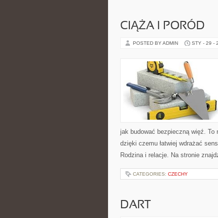
CIĄŻA I PORÓD
POSTED BY ADMIN
STY - 29 -
jak budować bezpieczną więź. To 
dzięki czemu łatwiej wdrażać sens
Rodzina i relacje. Na stronie znaj
CATEGORIES:
CZECHY
DART