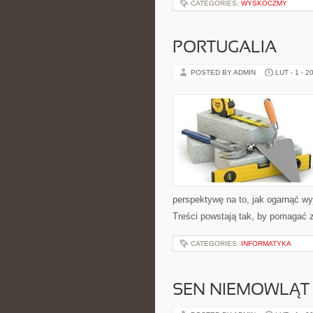
CATEGORIES:
WYSKOCZMY
PORTUGALIA
POSTED BY ADMIN
LUT - 1 - 2
perspektywę na to, jak ogarnąć wy
Treści powstają tak, by pomagać 
CATEGORIES:
INFORMATYKA
SEN NIEMOWLĄT I