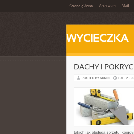
Archiwum
Mail
Strona główna
WYCIECZKA
DACHY I POKRY
POSTED BY ADMIN
LUT - 2 - 2
takich jak obsługa sprzętu, koor