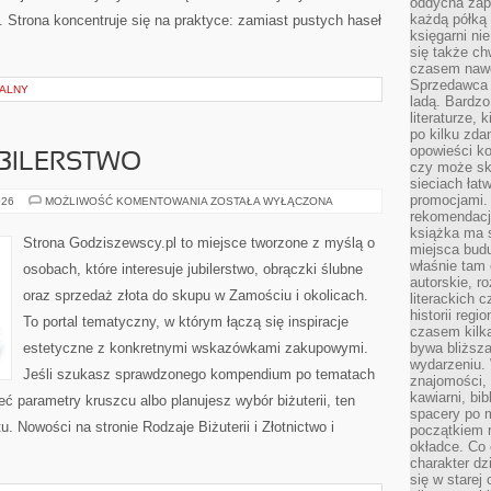
oddycha zapa
każdą półką 
. Strona koncentruje się na praktyce: zamiast pustych haseł
księgarni ni
się także ch
czasem nawe
Sprzedawca n
NALNY
ladą. Bardzo
literaturze, 
po kilku zda
opowieści ko
UBILERSTWO
czy może skł
sieciach łat
promocjami.
ZŁOTNICTWO
026
MOŻLIWOŚĆ KOMENTOWANIA
ZOSTAŁA WYŁĄCZONA
I
rekomendacj
JUBILERSTWO
książka ma 
Strona Godziszewscy.pl to miejsce tworzone z myślą o
miejsca budu
właśnie tam
osobach, które interesuje jubilerstwo, obrączki ślubne
autorskie, r
oraz sprzedaż złota do skupu w Zamościu i okolicach.
literackich 
historii reg
To portal tematyczny, w którym łączą się inspiracje
czasem kilk
estetyczne z konkretnymi wskazówkami zakupowymi.
bywa bliższa
wydarzeniu. 
Jeśli szukasz sprawdzonego kompendium po tematach
znajomości, 
kawiarni, bib
ieć parametry kruszcu albo planujesz wybór biżuterii, ten
spacery po m
u. Nowości na stronie Rodzaje Biżuterii i Złotnictwo i
początkiem r
okładce. Co 
charakter dzi
się w starej