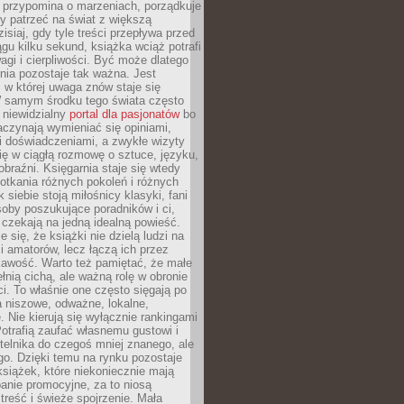
 przypomina o marzeniach, porządkuje
y patrzeć na świat z większą
isiaj, gdy tyle treści przepływa przed
gu kilku sekund, książka wciąż potrafi
i i cierpliwości. Być może dlatego
nia pozostaje tak ważna. Jest
, w której uwaga znów staje się
W samym środku tego świata często
 niewidzialny
portal dla pasjonatów
bo
aczynają wymieniać się opiniami,
i doświadczeniami, a zwykłe wizyty
ię w ciągłą rozmowę o sztuce, języku,
obraźni. Księgarnia staje się wtedy
otkania różnych pokoleń i różnych
 siebie stoją miłośnicy klasyki, fani
soby poszukujące poradników i ci,
t czekają na jedną idealną powieść.
 się, że książki nie dzielą ludzi na
 i amatorów, lecz łączą ich przez
kawość. Warto też pamiętać, że małe
ełnią cichą, ale ważną rolę w obronie
i. To właśnie one często sięgają po
 niszowe, odważne, lokalne,
. Nie kierują się wyłącznie rankingami
otrafią zaufać własnemu gustowi i
telnika do czegoś mniej znanego, ale
o. Dzięki temu na rynku pozostaje
książek, które niekoniecznie mają
anie promocyjne, za to niosą
treść i świeże spojrzenie. Mała