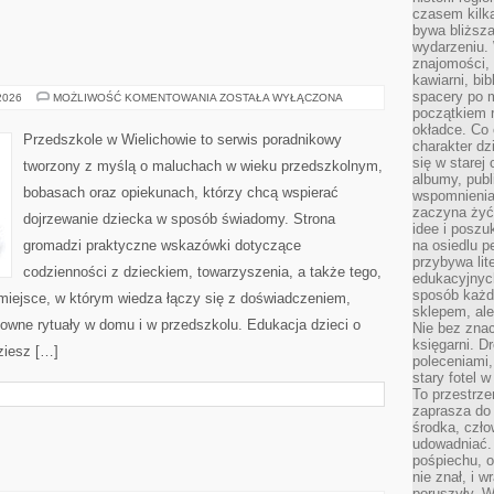
czasem kilk
bywa bliższa
wydarzeniu. 
znajomości, 
kawiarni, bib
spacery po m
CIĄŻA
 2026
MOŻLIWOŚĆ KOMENTOWANIA
ZOSTAŁA WYŁĄCZONA
I
początkiem r
PORÓD
okładce. Co 
Przedszkole w Wielichowie to serwis poradnikowy
charakter dzi
się w starej
tworzony z myślą o maluchach w wieku przedszkolnym,
albumy, publ
bobasach oraz opiekunach, którzy chcą wspierać
wspomnienia.
zaczyna żyć
dojrzewanie dziecka w sposób świadomy. Strona
idee i poszu
gromadzi praktyczne wskazówki dotyczące
na osiedlu p
przybywa lit
codzienności z dzieckiem, towarzyszenia, a także tego,
edukacyjnych
sposób każde
miejsce, w którym wiedza łączy się z doświadczeniem,
sklepem, ale
owne rytuały w domu i w przedszkolu. Edukacja dzieci o
Nie bez znac
księgarni. D
dziesz […]
poleceniami,
stary fotel w
To przestrze
zaprasza do
środka, czło
udowadniać. 
pośpiechu, 
nie znał, i w
poruszyły. W