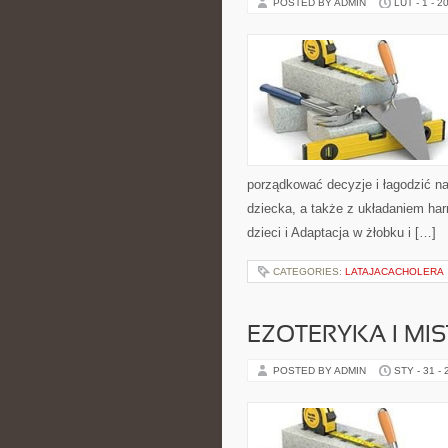
POSTED BY ADMIN
LUT - 1 - 2
porządkować decyzje i łagodzić n
dziecka, a także z układaniem ha
dzieci i Adaptacja w żłobku i […]
CATEGORIES:
LATAJACACHOLERA
EZOTERYKA I MI
POSTED BY ADMIN
STY - 31 -