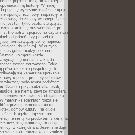
chem papieru i farby drukarskiej, a
opowiada inną historię. W małej
e kupuje się wyłącznie książek. Kupuje
wilę spokoju, rozmowę, inspirację, a
t odwagę do zmiany własnego życia.
ie jest tam tylko osobą stojącą za
 często staje się przewodnikiem po
kimś, kto potrafi spojrzeć na czytelnika i
niach odgadnąć, czy potrzebuje
jącej, poruszającej, pełnej napięcia
aniającej do refleksji. W dużych
wo się zgubić między półkami i
 W małej księgarni każda
a wydaje się osobista, a każda
szansę zostać zauważona. Takie
ją również lokalną wspólnotę. To
 odbywają się kameralne spotkania
ozmowy o poezji, premiery debiutów
czy wieczory poświęcone podróżom i
ionu. Czasem przychodzi kilka osób,
anaście, ale niemal zawsze atmosfera
 salonowej rozmowie niż oficjalnemu
W małych księgarniach rodzą się
które później przenoszą się do
liotek, domów kultury i na długie
ieście. Książka staje się tam
elacji, a nie tylko produktem z ceną na
ciekawe, księgarnia często odbija
elnicy, w której działa. Jeżeli znajduje
 części miasta, można w niej znaleźć