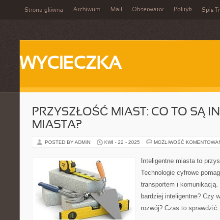
Archiwum
Mail
Obserwator
Polityk
Strona główna
Spis Tr
WYCIECZKA
PRZYSZŁOŚĆ MIAST: CO TO SĄ I
MIASTA?
POSTED BY ADMIN
KWI - 22 - 2025
MOŻLIWOŚĆ KOMENTOWA
Inteligentne miasta to przys
Technologie cyfrowe pomag
transportem i komunikacją.
bardziej inteligentne? Czy 
rozwój? Czas to sprawdzić.