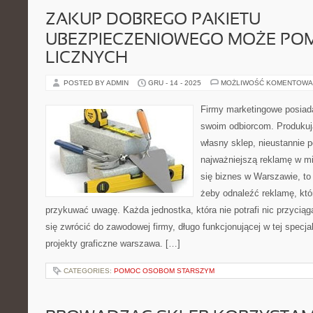
ZAKUP DOBREGO PAKIETU
UBEZPIECZENIOWEGO MOŻE PO
LICZNYCH
POSTED BY ADMIN
GRU - 14 - 2025
MOŻLIWOŚĆ KOMENTOWA
Firmy marketingowe posiada
swoim odbiorcom. Produkują
własny sklep, nieustannie 
najważniejszą reklamę w m
się biznes w Warszawie, to
żeby odnaleźć reklamę, któr
przykuwać uwagę. Każda jednostka, która nie potrafi nic przyci
się zwrócić do zawodowej firmy, długo funkcjonującej w tej specja
projekty graficzne warszawa. […]
CATEGORIES:
POMOC OSOBOM STARSZYM