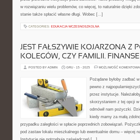
w rozwiązaniu wielu problemów, co więcej, to naturalnie dzięki z
stanie także spłacić własne długi. Wobec […]
CATEGORIES:
EDUKACJA WCZESNOSZKOLNA
JEST FAŁSZYWIE KOJARZONA Z 
KOLEGÓW, CZY FAMILII. FINANSE
POSTED BY ADMIN
GRU - 15 - 2025
MOŻLIWOŚĆ KOMENTOWA
Pożądane byłoby zadbać w 
pewno z najpopularniejszy
przez instytucje. Należało
skorzystaniem z tej opcji w
odmówił nam pożyczki. Dziej
kiedy mamy za małą zdolno
przypadku zaległości w spłacie poprzednich zobowiązań. Pożyczk
pod zastaw lokalu mieszkalnego lub ewentualnie domu – więcej n
Instytucje nie potrzebują zaświadczeń […]