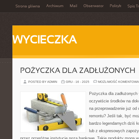
Archiwum
Mail
Obserwator
Polityk
Strona główna
Spis Tr
WYCIECZKA
POŻYCZKA DLA ZADŁUŻONYCH
POSTED BY ADMIN
GRU - 16 - 2025
MOŻLIWOŚĆ KOMENTOWA
Pożyczka dla zadłużonych 
oczywiście środków na do
na przeprowadzenie już od
remontu? Jeśli tak, być mo
bardzo legendarnych dziś 
lub z ekspresowych zapoży
przez przeróżne instytucje poza bankowe. Takie produkty mogą 