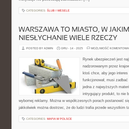
CATEGORIES:
ŚLUB I WESELE
WARSZAWA TO MIASTO, W JAKI
NIESŁYCHANIE WIELE RZECZY
POSTED BY ADMIN
GRU - 14 - 2025
MOŻLIWOŚĆ KOMENTOWA
Rynek ubezpieczeń jest na
nadzorowanym przez krajowy
ktoś chce, aby jego interes
funkcjonował, musi zadbać 
jedna z najwyższych materii
intrygujący produkt, to nie
wybornej reklamy. Można w współczesnych porach postanowić się
jakkolwiek można dostrzec, że do ludzi trafia przede wszystkim ta
CATEGORIES:
MAFIA W POLSCE