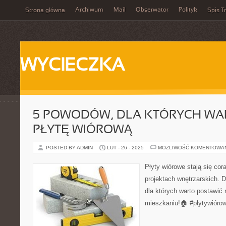
Archiwum
Mail
Obserwator
Polityk
Strona główna
Spis Tr
WYCIECZKA
5 POWODÓW, DLA KTÓRYCH WA
PŁYTĘ WIÓROWĄ
POSTED BY ADMIN
LUT - 26 - 2025
MOŻLIWOŚĆ KOMENTOWA
Płyty wiórowe stają się cor
projektach wnętrzarskich. 
dla których warto postawić 
mieszkaniu!🏠 #płytywióro