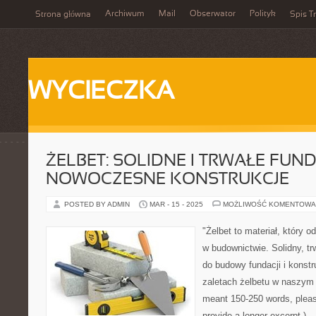
Archiwum
Mail
Obserwator
Polityk
Strona główna
Spis Tr
WYCIECZKA
ŻELBET: SOLIDNE I TRWAŁE FUN
NOWOCZESNE KONSTRUKCJE
POSTED BY ADMIN
MAR - 15 - 2025
MOŻLIWOŚĆ KOMENTOWA
"Żelbet to materiał, który o
w budownictwie. Solidny, tr
do budowy fundacji i konstr
zaletach żelbetu w naszym a
meant 150-250 words, pleas
provide a longer excerpt.)