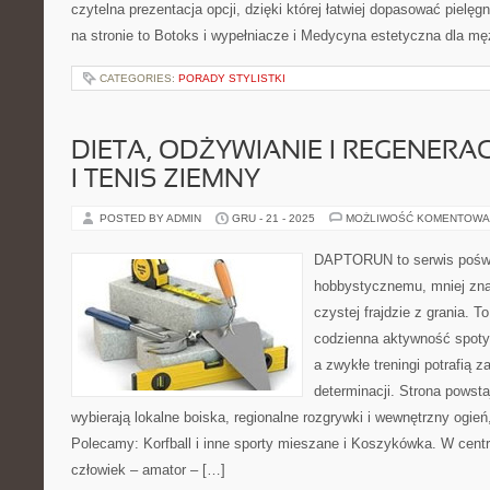
czytelna prezentacja opcji, dzięki której łatwiej dopasować pielę
na stronie to Botoks i wypełniacze i Medycyna estetyczna dla m
CATEGORIES:
PORADY STYLISTKI
DIETA, ODŻYWIANIE I REGENERA
I TENIS ZIEMNY
POSTED BY ADMIN
GRU - 21 - 2025
MOŻLIWOŚĆ KOMENTOWA
DAPTORUN to serwis poświ
hobbystycznemu, mniej zn
czystej frajdzie z grania. To
codzienna aktywność spotyk
a zwykłe treningi potrafią 
determinacji. Strona powsta
wybierają lokalne boiska, regionalne rozgrywki i wewnętrzny ogień
Polecamy: Korfball i inne sporty mieszane i Koszykówka. W ce
człowiek – amator – […]