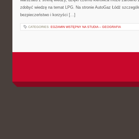
zdobyć wiedzę na temat LPG. Na stronie AutoGaz Łódź szczególn
bezpieczeństwo i korzyści […]
CATEGORIES:
EGZAMIN WSTĘPNY NA STUDIA – GEOGRAFIA