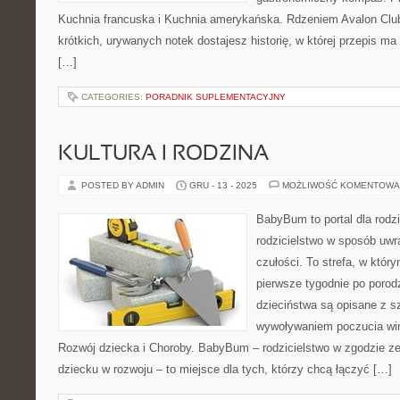
Kuchnia francuska i Kuchnia amerykańska. Rdzeniem Avalon Club
krótkich, urywanych notek dostajesz historię, w której przepis ma
[…]
CATEGORIES:
PORADNIK SUPLEMENTACYJNY
KULTURA I RODZINA
POSTED BY ADMIN
GRU - 13 - 2025
MOŻLIWOŚĆ KOMENTOWA
BabyBum to portal dla rodz
rodzicielstwo w sposób uwra
czułości. To strefa, w któr
pierwsze tygodnie po porodz
dzieciństwa są opisane z s
wywoływaniem poczucia winy
Rozwój dziecka i Choroby. BabyBum – rodzicielstwo w zgodzie ze
dziecku w rozwoju – to miejsce dla tych, którzy chcą łączyć […]