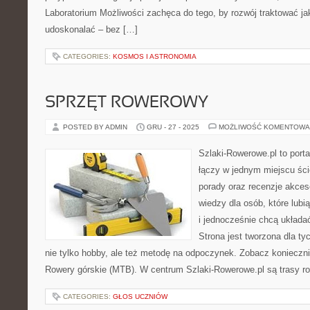
Laboratorium Możliwości zachęca do tego, by rozwój traktować j
udoskonalać – bez […]
CATEGORIES:
KOSMOS I ASTRONOMIA
SPRZĘT ROWEROWY
POSTED BY ADMIN
GRU - 27 - 2025
MOŻLIWOŚĆ KOMENTOWA
Szlaki-Rowerowe.pl to porta
łączy w jednym miejscu ści
porady oraz recenzje akce
wiedzy dla osób, które lub
i jednocześnie chcą układa
Strona jest tworzona dla ty
nie tylko hobby, ale też metodę na odpoczynek. Zobacz konieczni
Rowery górskie (MTB). W centrum Szlaki-Rowerowe.pl są trasy r
CATEGORIES:
GŁOS UCZNIÓW