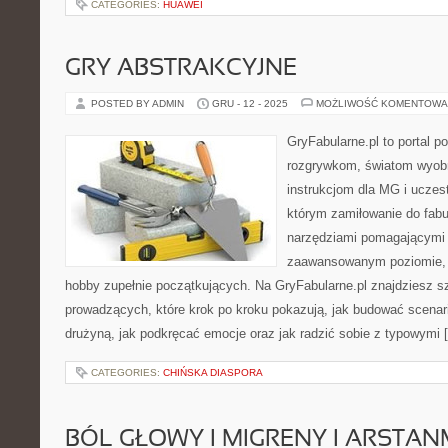
CATEGORIES:
HUAWEI
GRY ABSTRAKCYJNE
POSTED BY ADMIN
GRU - 12 - 2025
MOŻLIWOŚĆ KOMENTOWA
GryFabularne.pl to portal 
rozgrywkom, światom wyobr
instrukcjom dla MG i uczes
którym zamiłowanie do fabu
narzędziami pomagającymi 
zaawansowanym poziomie, 
hobby zupełnie początkujących. Na GryFabularne.pl znajdziesz sz
prowadzących, które krok po kroku pokazują, jak budować scenar
drużyną, jak podkręcać emocje oraz jak radzić sobie z typowymi 
CATEGORIES:
CHIŃSKA DIASPORA
BÓL GŁOWY I MIGRENY I ARSTA