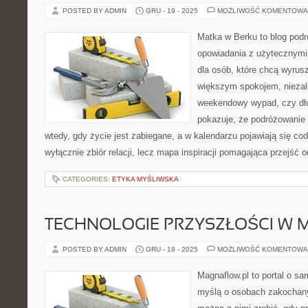
POSTED BY ADMIN
GRU - 19 - 2025
MOŻLIWOŚĆ KOMENTOWA
Matka w Berku to blog podr
opowiadania z użytecznym
dla osób, które chcą wyrusz
większym spokojem, niezale
weekendowy wypad, czy dł
pokazuje, że podróżowanie
wtedy, gdy życie jest zabiegane, a w kalendarzu pojawiają się cod
wyłącznie zbiór relacji, lecz mapa inspiracji pomagająca przejść 
CATEGORIES:
ETYKA MYŚLIWSKA
TECHNOLOGIE PRZYSZŁOŚCI W 
POSTED BY ADMIN
GRU - 18 - 2025
MOŻLIWOŚĆ KOMENTOWA
Magnaflow.pl to portal o s
myślą o osobach zakochany