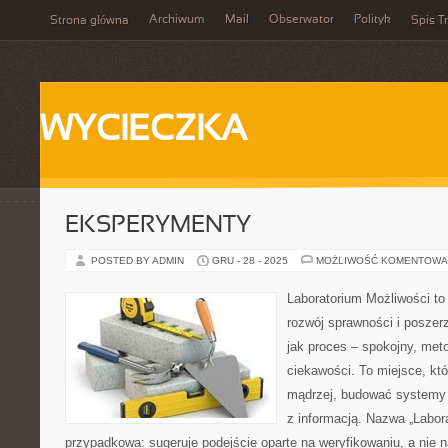
Archiwum
Mail
Obserwator
Polityk
Strona główna
Spis Tr
WYCIECZKA
EKSPERYMENTY
POSTED BY ADMIN
GRU - 28 - 2025
MOŻLIWOŚĆ KOMENTOWA
Laboratorium Możliwości to
rozwój sprawności i poszer
jak proces – spokojny, met
ciekawości. To miejsce, kt
mądrzej, budować systemy i
z informacją. Nazwa „Labora
przypadkowa: sugeruje podejście oparte na weryfikowaniu, a nie 