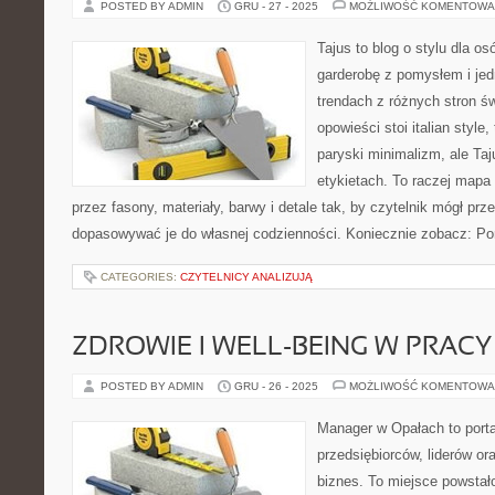
POSTED BY ADMIN
GRU - 27 - 2025
MOŻLIWOŚĆ KOMENTOWA
Tajus to blog o stylu dla o
garderobę z pomysłem i jed
trendach z różnych stron św
opowieści stoi italian style
paryski minimalizm, ale Ta
etykietach. To raczej mapa i
przez fasony, materiały, barwy i detale tak, by czytelnik mógł pr
dopasowywać je do własnej codzienności. Koniecznie zobacz: Po
CATEGORIES:
CZYTELNICY ANALIZUJĄ
ZDROWIE I WELL-BEING W PRACY
POSTED BY ADMIN
GRU - 26 - 2025
MOŻLIWOŚĆ KOMENTOWA
Manager w Opałach to porta
przedsiębiorców, liderów ora
biznes. To miejsce powstał