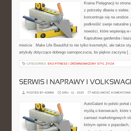
Kraina Pielęgnacji to strona
z potrzeby dbania o siebie. 
koncentruje się na urodzie. Z
podkreślić swoje naturalne 
nowości, które wspierają w
Kapsułowa garderoba i baza
mieście . Make Life Beautiful to nie tylko kosmetyki, ale także sty
artykuły dotyczące dobrego samopoczucia, bo piękno zaczyna [
CATEGORIES:
EKO-FITNESS I ZRÓWNOWAŻONY STYL ŻYCIA
SERWIS I NAPRAWY I VOLKSWAG
POSTED BY ADMIN
GRU - 11 - 2025
MOŻLIWOŚĆ KOMENTOWA
AutoGalant to polski portal
myślą o kierowcach, które 
zamiast marketingowych sl
którym opinie o pojazdach, 