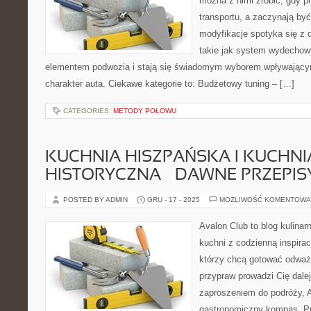
można z nimi zrobić, gdy p
transportu, a zaczynają by
modyfikacje spotyka się z
takie jak system wydechow
elementem podwozia i stają się świadomym wyborem wpływający
charakter auta. Ciekawe kategorie to: Budżetowy tuning – […]
CATEGORIES:
METODY POŁOWU
KUCHNIA HISZPAŃSKA I KUCHNI
HISTORYCZNA – DAWNE PRZEPISY
POSTED BY ADMIN
GRU - 17 - 2025
MOŻLIWOŚĆ KOMENTOWA
Avalon Club to blog kulinar
kuchni z codzienną inspirac
którzy chcą gotować odważni
przypraw prowadzi Cię dalej
zaproszeniem do podróży, A
gastronomiczny kompas. Pr