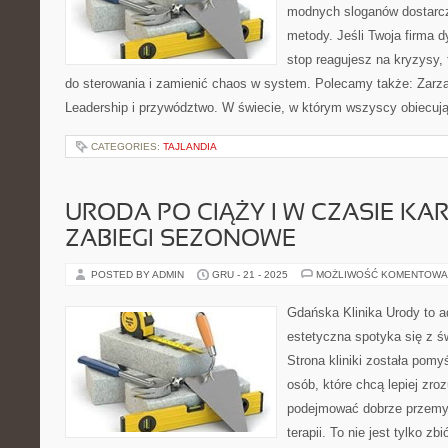
modnych sloganów dostarcz
metody. Jeśli Twoja firma d
stop reagujesz na kryzysy,
do sterowania i zamienić chaos w system. Polecamy także: Zarząd
Leadership i przywództwo. W świecie, w którym wszyscy obiecują
CATEGORIES:
TAJLANDIA
URODA PO CIĄŻY I W CZASIE KAR
ZABIEGI SEZONOWE
POSTED BY ADMIN
GRU - 21 - 2025
MOŻLIWOŚĆ KOMENTOWA
Gdańska Klinika Urody to 
estetyczna spotyka się z ś
Strona kliniki została pom
osób, które chcą lepiej zro
podejmować dobrze przemy
terapii. To nie jest tylko zb