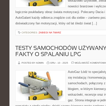
wskazówki użytkowe, zest
nowości branżowe i wylicze
logicznie poukładany obraz świata motoryzacji. Polecamy Dacia 
AutoGalant każdy odbiorca znajdzie coś dla siebie – zarówno pocz
doświadczony fan motoryzacji, który od lat śledzi świat […]
CATEGORIES:
ZABIEGI NA TWARZ
TESTY SAMOCHODÓW UŻYWANYCH
FAKTY O SPALANIU LPG
POSTED BY ADMIN
GRU - 10 - 2025
MOŻLIWOŚĆ KOMENTOWA
AutoGaz Łódź to specjalist
się instalacją i konserwacją
samochodach, połączony z 
blogiem, w którym kierowcy
wskazówki, recenzje oraz i
gaz. Strona integruje w je
warsztatu z strefą wiedzy, dzięki czemu kierowca może zarówno z