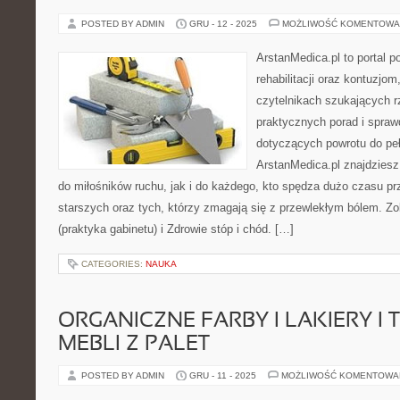
POSTED BY ADMIN
GRU - 12 - 2025
MOŻLIWOŚĆ KOMENTOWA
ArstanMedica.pl to portal 
rehabilitacji oraz kontuzjom
czytelnikach szukających rz
praktycznych porad i spra
dotyczących powrotu do peł
ArstanMedica.pl znajdziesz
do miłośników ruchu, jak i do każdego, kto spędza dużo czasu pr
starszych oraz tych, którzy zmagają się z przewlekłym bólem. Zob
(praktyka gabinetu) i Zdrowie stóp i chód. […]
CATEGORIES:
NAUKA
ORGANICZNE FARBY I LAKIERY I
MEBLI Z PALET
POSTED BY ADMIN
GRU - 11 - 2025
MOŻLIWOŚĆ KOMENTOWA