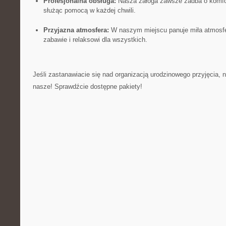
Profesjonalna obsługa:
Nasza załoga zawsze zadba o komfor
służąc pomocą w każdej chwili.
Przyjazna atmosfera:
‍W naszym miejscu panuje miła atmosfe
zabawie‌ i relaksowi dla wszystkich.
Jeśli zastanawiacie się ⁣nad organizacją urodzinowego przyjęcia, 
nasze! Sprawdźcie dostępne pakiety!