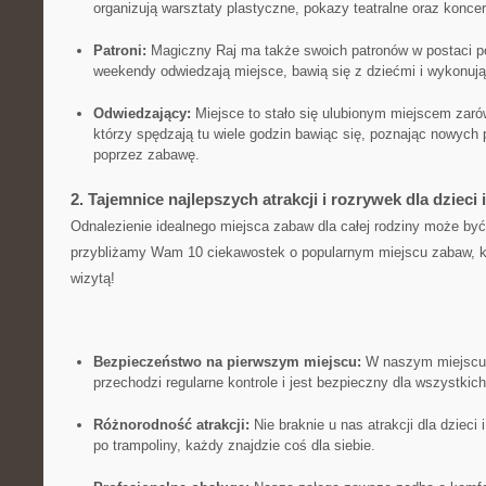
organizują warsztaty plastyczne, pokazy teatralne oraz konce
Patroni:
Magiczny Raj ma także swoich patronów w postaci pos
⁣weekendy odwiedzają miejsce, bawią się z dziećmi​ i wykonują
Odwiedzający:
Miejsce to stało się ulubionym miejscem zarówn
którzy spędzają tu wiele godzin bawiąc się, poznając nowych‍ p
poprzez zabawę.
2. Tajemnice najlepszych atrakcji i rozrywek dla​ dzieci
Odnalezienie idealnego miejsca zabaw dla całej rodziny może być
przybliżamy Wam 10 ciekawostek‍ o popularnym miejscu‍ zabaw,​ kt
wizytą!
Bezpieczeństwo na⁢ pierwszym miejscu:
W naszym miejscu 
przechodzi regularne kontrole i ⁤jest bezpieczny dla wszystki
Różnorodność atrakcji:
Nie braknie u nas atrakcji dla dzieci 
po trampoliny, każdy znajdzie coś dla⁤ siebie.