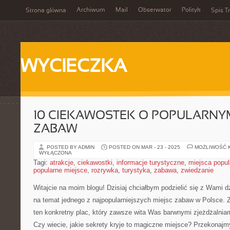
Archiwum
Mail
Obserwator
Polityk
Strona główna
Spis Tr
WYCIECZKA
10 CIEKAWOSTEK O POPULARNY
ZABAW
POSTED BY ADMIN
POSTED ON MAR - 23 - 2025
MOŻLIWOŚĆ 
WYŁĄCZONA
Tagi:
atrakcje
,
ciekawostki
,
informacje turystyczne
,
miejsca popul
popularne miejsce
,
rozrywka
,
turystyka
,
zabawa
,
zwiedzanie
Witajcie na moim blogu! Dzisiaj​ chciałbym podzielić się z Wami
na temat jednego z najpopularniejszych miejsc zabaw ⁢w Polsce. 
ten konkretny plac, który zawsze‌ wita Was barwnymi zjeżdżalnia
Czy wiecie, jakie ⁤sekrety kryje to magiczne miejsce? Przekonajmy