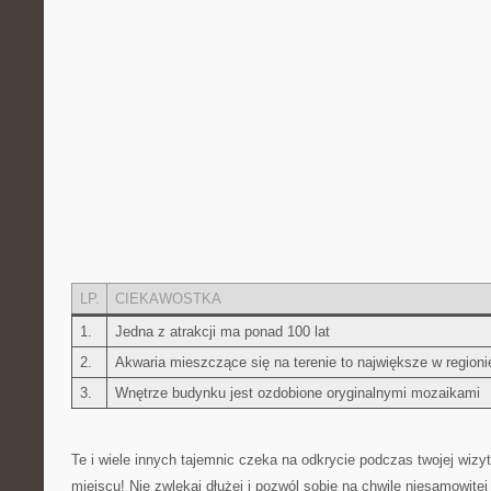
LP.
CIEKAWOSTKA
1.
Jedna z atrakcji ma ponad 100 lat
2.
Akwaria mieszczące ⁣się na terenie‌ to największe w regioni
3.
Wnętrze budynku jest ozdobione oryginalnymi mozaikami
Te i‌ wiele innych tajemnic czeka na odkrycie podczas twojej wi
miejscu! ​Nie zwlekaj dłużej i pozwól sobie na chwilę niesamowitej