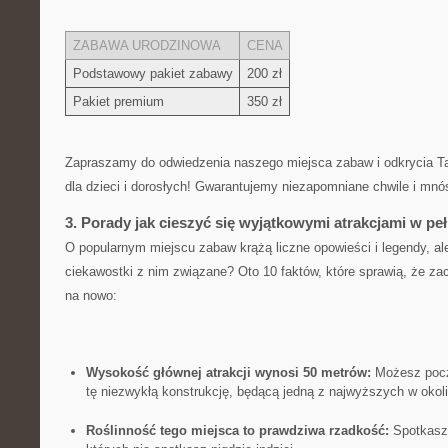
ZABAWA ‍URODZINOWA
CENA
Podstawowy pakiet⁤ zabawy
200 zł
Pakiet premium
350 zł
Zapraszamy⁢ do odwiedzenia naszego miejsca⁢ zabaw i odkrycia⁤ Ta
⁢dla dzieci i dorosłych! Gwarantujemy niezapomniane chwile i ​mn
3. Porady jak cieszyć​ się wyjątkowymi atrakcjami w peł
O popularnym miejscu zabaw krążą liczne opowieści⁤ i legendy, a
ciekawostki z nim związane? Oto 10 faktów, które sprawią, że za
na nowo:
Wysokość głównej atrakcji wynosi 50​ metrów:
Możesz poczu
tę niezwykłą konstrukcję, będącą jedną z najwyższych ‌w​ okoli
Roślinność tego miejsca‍ to prawdziwa rzadkość:
Spotkasz t