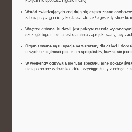
których nie spotkasz nigdzie indziej.
Wśród zwiedzających​ znajdują się często znane osobowoś
zabaw przyciąga nie ‍tylko dzieci, ale także gwiazdy show-bizn
Wnętrze głównej ⁣budowli ⁣jest pokryte ręcznie wykonanym
szczegół tego miejsca jest starannie zaprojektowany, aby za
Organizowane są tu specjalne warsztaty dla dzieci i doros
nowych umiejętności pod okiem specjalistów, ​bawiąc się jedn
W weekendy odbywają się tutaj ​spektakularne pokazy świa
niezapomniane widowisko, które przyciąga tłumy z⁢ całego mia