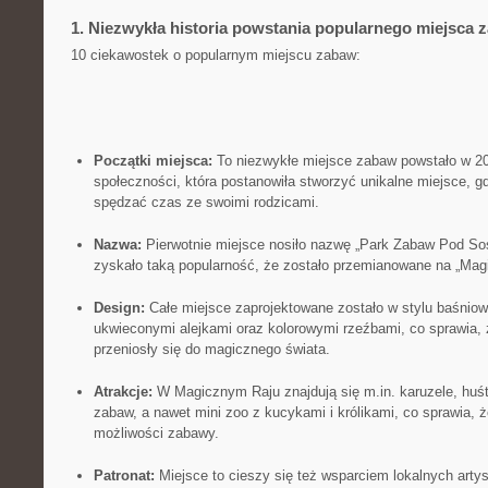
1. Niezwykła ​historia powstania popularnego miejsca 
10 ciekawostek o popularnym miejscu zabaw:
Początki miejsca:
To niezwykłe miejsce zabaw powstało w‌ 200
społeczności, która postanowiła stworzyć unikalne miejsce,⁢ g
spędzać czas ze swoimi ⁤rodzicami.
Nazwa:
Pierwotnie​ miejsce nosiło nazwę „Park Zabaw⁤ Pod Sos
zyskało taką popularność, że zostało przemianowane ​na „Mag
Design:
Całe miejsce zaprojektowane zostało w stylu baśniow
ukwieconymi alejkami oraz kolorowymi ‍rzeźbami, co sprawia, ż
przeniosły się do magicznego świata.
Atrakcje:
​W Magicznym Raju znajdują się m.in. karuzele, huśt
zabaw, a⁣ nawet mini zoo z kucykami i królikami, co sprawia, 
możliwości zabawy.
Patronat:
Miejsce to cieszy się też wsparciem lokalnych artyst