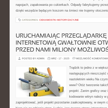
napojach, zapakowania po cukierkach. Odpady fabrykujemy przez 
dzięki wszędzie będącym koszom na śmieci nie trujemy otoczenia
CATEGORIES:
CIEKAWOSTKI MOTORYZACYJNE
URUCHAMIAJĄC PRZEGLĄDARKĘ
INTERNETOWĄ GWAŁTOWNIE OTW
PRZED NAMI MILIONY MOŻLIWOŚ
POSTED BY ADMIN
WRZ - 17 - 2025
MOŻLIWOŚĆ KOMENTOWA
Trądzik to jedno z w więk
następujących nieszczęść 
nastoletnim wieku Na czym 
www? Otóż tworzenie takich
projekt. Zanim graficy oraz
kodowanie witryn należy w 
zaprojektować, jeśli projekt pozostanie zaakceptowany, w owym c