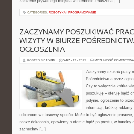
założenie prywatnego miejsca w internecie zmuszona […]
CATEGORIES:
ROBOTYKA I PROGRAMOWANIE
ZACZYNAMY POSZUKIWAĆ PRACY
WIZYTY W BIURZE POŚREDNICTW
OGŁOSZENIA
POSTED BY ADMIN
WRZ - 17 - 2025
MOŻLIWOŚĆ KOMENTOWA
Zaczynamy szukać pracy ni
Pośrednictwa a przez ogłos
Czy to wyłącznie krótka wi
poszukuję – oferuję bądź ch
jedynie, ogłoszenie to prz
informacji, krótkiej reklamy
odbiorcom w stosowny sposób. Może to być ogłoszenie prasowe,
nasze dokonania, opowiemy o ofercie bądź po prostu, w banalny 
zachęcimy […]