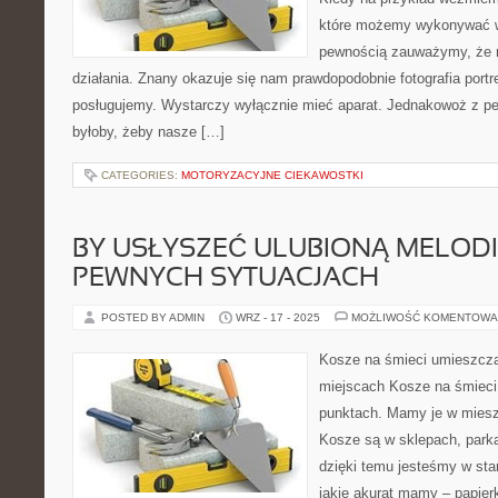
które możemy wykonywać w 
pewnością zauważymy, że 
działania. Znany okazuje się nam prawdopodobnie fotografia portre
posługujemy. Wystarczy wyłącznie mieć aparat. Jednakowoż z p
byłoby, żeby nasze […]
CATEGORIES:
MOTORYZACYJNE CIEKAWOSTKI
BY USŁYSZEĆ ULUBIONĄ MELODI
PEWNYCH SYTUACJACH
POSTED BY ADMIN
WRZ - 17 - 2025
MOŻLIWOŚĆ KOMENTOWA
Kosze na śmieci umieszcz
miejscach Kosze na śmieci
punktach. Mamy je w miesz
Kosze są w sklepach, parka
dzięki temu jesteśmy w sta
jakie akurat mamy – papier