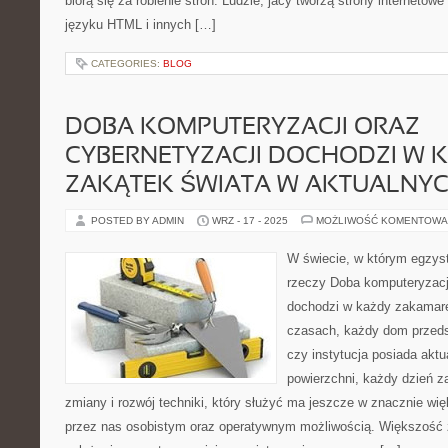
biorą się za robienie stron. Ludzie, jacy tworzą strony internetow
języku HTML i innych […]
CATEGORIES:
BLOG
DOBA KOMPUTERYZACJI ORAZ
CYBERNETYZACJI DOCHODZI W 
ZAKĄTEK ŚWIATA W AKTUALNY
POSTED BY ADMIN
WRZ - 17 - 2025
MOŻLIWOŚĆ KOMENTOWA
W świecie, w którym egzyst
rzeczy Doba komputeryzacji
dochodzi w każdy zakamare
czasach, każdy dom przeds
czy instytucja posiada aktu
powierzchni, każdy dzień z
zmiany i rozwój techniki, który służyć ma jeszcze w znacznie w
przez nas osobistym oraz operatywnym możliwością. Większość z