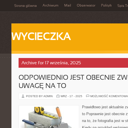
Archiwum
Mail
Obserwator
Polityk
Strona główna
Spis Tr
WYCIECZKA
Archive for 17 września, 2025
ODPOWIEDNIO JEST OBECNIE Z
UWAGĘ NA TO
POSTED BY ADMIN
WRZ - 17 - 2025
MOŻLIWOŚĆ KOMENTOWA
Prawidłowo jest aktualnie 
to Poprawnie jest obecnie
na to, że fotografia jest w 
Kiedy na przykład weźmiemy