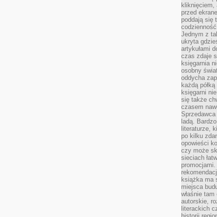
kliknięciem,
przed ekrane
poddają się 
codzienność
Jednym z tak
ukryta gdzie
artykułami 
czas zdaje s
księgarnia n
osobny świa
oddycha zapa
każdą półką 
księgarni ni
się także ch
czasem nawe
Sprzedawca n
ladą. Bardzo
literaturze, 
po kilku zda
opowieści ko
czy może skł
sieciach łat
promocjami.
rekomendacj
książka ma 
miejsca budu
właśnie tam
autorskie, r
literackich 
historii reg