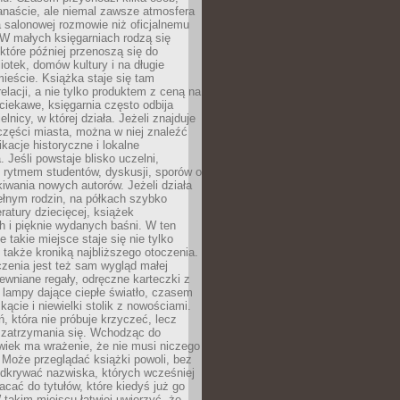
anaście, ale niemal zawsze atmosfera
 salonowej rozmowie niż oficjalnemu
W małych księgarniach rodzą się
które później przenoszą się do
liotek, domów kultury i na długie
ieście. Książka staje się tam
elacji, a nie tylko produktem z ceną na
ciekawe, księgarnia często odbija
elnicy, w której działa. Jeżeli znajduje
 części miasta, można w niej znaleźć
ikacje historyczne i lokalne
 Jeśli powstaje blisko uczelni,
 rytmem studentów, dyskusji, sporów o
kiwania nowych autorów. Jeżeli działa
ełnym rodzin, na półkach szybko
eratury dziecięcej, książek
 i pięknie wydanych baśni. W ten
 takie miejsce staje się nie tylko
 także kroniką najbliższego otoczenia.
zenia jest też sam wygląd małej
rewniane regały, odręczne karteczki z
 lampy dające ciepłe światło, czasem
 kącie i niewielki stolik z nowościami.
ń, która nie próbuje krzyczeć, lecz
 zatrzymania się. Wchodząc do
wiek ma wrażenie, że nie musi niczego
Może przeglądać książki powoli, bez
odkrywać nazwiska, których wcześniej
racać do tytułów, które kiedyś już go
 takim miejscu łatwiej uwierzyć, że