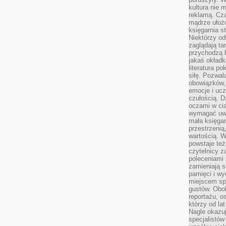
kultura nie
reklamą. Cza
mądrze ułożo
księgarnia s
Niektórzy odw
zaglądają ta
przychodzą b
jakaś okładk
literatura p
siłę. Pozwal
obowiązków,
emocje i ucz
czułością. Dz
oczami w cią
wymagać uwag
mała księgar
przestrzenią
wartością. 
powstaje też
czytelnicy z
poleceniami 
zamieniają s
pamięci i wy
miejscem sp
gustów. Obok
reportażu, o
którzy od la
Nagle okazuje
specjalistów