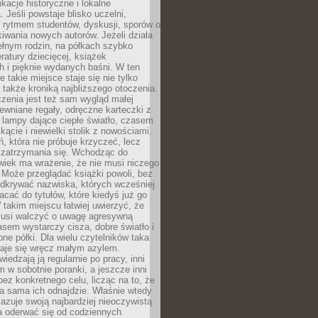
ikacje historyczne i lokalne
 Jeśli powstaje blisko uczelni,
 rytmem studentów, dyskusji, sporów o
kiwania nowych autorów. Jeżeli działa
ełnym rodzin, na półkach szybko
eratury dziecięcej, książek
 i pięknie wydanych baśni. W ten
 takie miejsce staje się nie tylko
 także kroniką najbliższego otoczenia.
zenia jest też sam wygląd małej
rewniane regały, odręczne karteczki z
 lampy dające ciepłe światło, czasem
 kącie i niewielki stolik z nowościami.
ń, która nie próbuje krzyczeć, lecz
 zatrzymania się. Wchodząc do
wiek ma wrażenie, że nie musi niczego
Może przeglądać książki powoli, bez
odkrywać nazwiska, których wcześniej
racać do tytułów, które kiedyś już go
 takim miejscu łatwiej uwierzyć, że
 musi walczyć o uwagę agresywną
sem wystarczy cisza, dobre światło i
ne półki. Dla wielu czytelników taka
taje się wręcz małym azylem.
iedzają ją regularnie po pracy, inni
m w sobotnie poranki, a jeszcze inni
ez konkretnego celu, licząc na to, że
a sama ich odnajdzie. Właśnie wtedy
okazuje swoją najbardziej nieoczywistą
a oderwać się od codziennych