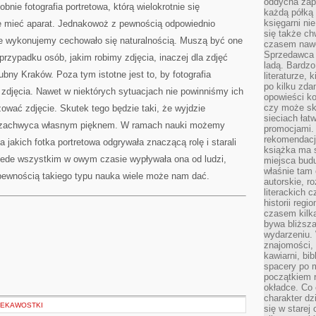
oddycha zapa
ie fotografia portretowa, którą wielokrotnie się
każdą półką 
księgarni ni
e mieć aparat. Jednakowoż z pewnością odpowiednio
się także ch
kie wykonujemy cechowało się naturalnością. Muszą być one
czasem nawe
Sprzedawca n
rzypadku osób, jakim robimy zdjęcia, inaczej dla zdjęć
ladą. Bardzo
ubny Kraków. Poza tym istotne jest to, by fotografia
literaturze, 
po kilku zda
zdjęcia. Nawet w niektórych sytuacjach nie powinniśmy ich
opowieści ko
czy może skł
zować zdjęcie. Skutek tego będzie taki, że wyjdzie
sieciach łat
kie zachwyca własnym pięknem. W ramach nauki możemy
promocjami.
rekomendacj
la jakich fotka portretowa odgrywała znaczącą rolę i starali
książka ma 
Przede wszystkim w owym czasie wypływała ona od ludzi,
miejsca budu
właśnie tam
 pewnością takiego typu nauka wiele może nam dać.
autorskie, r
literackich 
historii reg
czasem kilk
bywa bliższa
wydarzeniu. 
znajomości, 
kawiarni, bib
spacery po m
początkiem r
okładce. Co 
charakter dzi
IEKAWOSTKI
się w starej