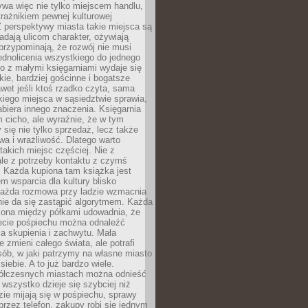
ywa więc nie tylko miejscem handlu,
trażnikiem pewnej kulturowej
 perspektywy miasta takie miejsca są
dają ulicom charakter, ożywiają
 przypominają, że rozwój nie musi
ednolicenia wszystkiego do jednego
o z małymi księgarniami wydaje się
zkie, bardziej gościnne i bogatsze
et jeśli ktoś rzadko czyta, sama
iego miejsca w sąsiedztwie sprawia,
abiera innego znaczenia. Księgarnia
 cicho, ale wyraźnie, że w tym
y się nie tylko sprzedaż, lecz także
a i wrażliwość. Dlatego warto
takich miejsc częściej. Nie z
le z potrzeby kontaktu z czymś
 Każda kupiona tam książka jest
 wsparcia dla kultury blisko
Każda rozmowa przy ladzie wzmacnia
 nie da się zastąpić algorytmem. Każda
zona między półkami udowadnia, że
ecie pośpiechu można odnaleźć
la skupienia i zachwytu. Mała
e zmieni całego świata, ale potrafi
ób, w jaki patrzymy na własne miasto
siebie. A to już bardzo wiele.
ółczesnych miastach można odnieść
 wszystko dzieje się szybciej niż
zie mijają się w pośpiechu, sprawy
 przez telefon, zakupy robi się jednym