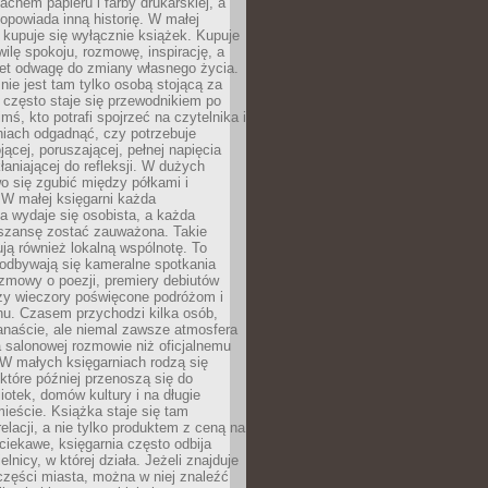
chem papieru i farby drukarskiej, a
opowiada inną historię. W małej
e kupuje się wyłącznie książek. Kupuje
wilę spokoju, rozmowę, inspirację, a
t odwagę do zmiany własnego życia.
ie jest tam tylko osobą stojącą za
 często staje się przewodnikiem po
kimś, kto potrafi spojrzeć na czytelnika i
niach odgadnąć, czy potrzebuje
jącej, poruszającej, pełnej napięcia
aniającej do refleksji. W dużych
wo się zgubić między półkami i
 W małej księgarni każda
a wydaje się osobista, a każda
szansę zostać zauważona. Takie
ją również lokalną wspólnotę. To
 odbywają się kameralne spotkania
ozmowy o poezji, premiery debiutów
czy wieczory poświęcone podróżom i
ionu. Czasem przychodzi kilka osób,
anaście, ale niemal zawsze atmosfera
 salonowej rozmowie niż oficjalnemu
W małych księgarniach rodzą się
które później przenoszą się do
liotek, domów kultury i na długie
ieście. Książka staje się tam
elacji, a nie tylko produktem z ceną na
ciekawe, księgarnia często odbija
elnicy, w której działa. Jeżeli znajduje
 części miasta, można w niej znaleźć