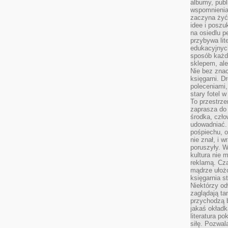
albumy, publ
wspomnienia.
zaczyna żyć
idee i poszu
na osiedlu p
przybywa lit
edukacyjnych
sposób każde
sklepem, ale
Nie bez znac
księgarni. D
poleceniami,
stary fotel w
To przestrze
zaprasza do
środka, czło
udowadniać. 
pośpiechu, 
nie znał, i w
poruszyły. W
kultura nie
reklamą. Cza
mądrze ułożo
księgarnia s
Niektórzy odw
zaglądają ta
przychodzą b
jakaś okładk
literatura p
siłę. Pozwal