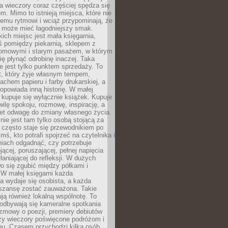
 a wieczory coraz częściej spędza się
m. Mimo to istnieją miejsca, które nie
temu rytmowi i wciąż przypominają, że
 może mieć łagodniejszy smak.
ich miejsc jest mała księgarnia,
ś pomiędzy piekarnią, sklepem z
domowymi i starym pasażem, w którym
ię płynąć odrobinę inaczej. Taka
ie jest tylko punktem sprzedaży. To
t, który żyje własnym tempem,
chem papieru i farby drukarskiej, a
opowiada inną historię. W małej
e kupuje się wyłącznie książek. Kupuje
wilę spokoju, rozmowę, inspirację, a
t odwagę do zmiany własnego życia.
ie jest tam tylko osobą stojącą za
 często staje się przewodnikiem po
kimś, kto potrafi spojrzeć na czytelnika i
niach odgadnąć, czy potrzebuje
jącej, poruszającej, pełnej napięcia
aniającej do refleksji. W dużych
wo się zgubić między półkami i
 W małej księgarni każda
a wydaje się osobista, a każda
szansę zostać zauważona. Takie
ją również lokalną wspólnotę. To
 odbywają się kameralne spotkania
ozmowy o poezji, premiery debiutów
czy wieczory poświęcone podróżom i
ionu. Czasem przychodzi kilka osób,