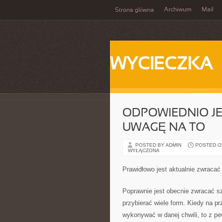
Archiwum
Mail
Strona główna
WYCIECZKA
ODPOWIEDNIO J
UWAGĘ NA TO
POSTED BY ADMIN
POSTED ON
WYŁĄCZONA
Prawidłowo jest aktualnie zwraca
Poprawnie jest obecnie zwracać sz
przybierać wiele form. Kiedy na p
wykonywać w danej chwili, to z p