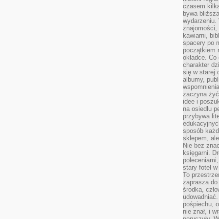
czasem kilk
bywa bliższa
wydarzeniu. 
znajomości, 
kawiarni, bib
spacery po m
początkiem r
okładce. Co 
charakter dzi
się w starej
albumy, publ
wspomnienia.
zaczyna żyć
idee i poszu
na osiedlu p
przybywa lit
edukacyjnych
sposób każde
sklepem, ale
Nie bez znac
księgarni. D
poleceniami,
stary fotel w
To przestrze
zaprasza do
środka, czło
udowadniać. 
pośpiechu, 
nie znał, i w
poruszyły. W