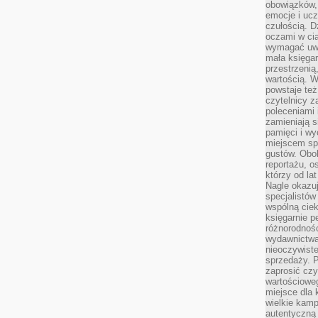
obowiązków,
emocje i ucz
czułością. Dz
oczami w cią
wymagać uwag
mała księgar
przestrzenią
wartością. 
powstaje też
czytelnicy z
poleceniami 
zamieniają s
pamięci i wy
miejscem sp
gustów. Obok
reportażu, o
którzy od la
Nagle okazuje
specjalistów
wspólną cie
księgarnie p
różnorodnośc
wydawnictwa
nieoczywiste
sprzedaży. P
zaprosić czy
wartościoweg
miejsce dla 
wielkie kamp
autentyczną 