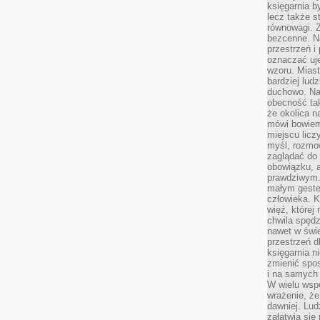
księgarnia b
lecz także s
równowagi. Z
bezcenne. Na
przestrzeń i
oznaczać uj
wzoru. Miast
bardziej lud
duchowo. Naw
obecność tak
że okolica n
mówi bowiem
miejscu licz
myśl, rozmow
zaglądać do 
obowiązku, a
prawdziwym.
małym gestem
człowieka. 
więź, której
chwila spęd
nawet w świ
przestrzeń d
księgarnia ni
zmienić spos
i na samych 
W wielu wsp
wrażenie, że
dawniej. Lud
załatwia się