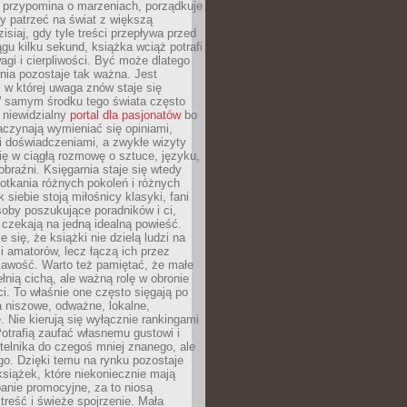
 przypomina o marzeniach, porządkuje
y patrzeć na świat z większą
isiaj, gdy tyle treści przepływa przed
gu kilku sekund, książka wciąż potrafi
i i cierpliwości. Być może dlatego
nia pozostaje tak ważna. Jest
, w której uwaga znów staje się
W samym środku tego świata często
 niewidzialny
portal dla pasjonatów
bo
aczynają wymieniać się opiniami,
i doświadczeniami, a zwykłe wizyty
ię w ciągłą rozmowę o sztuce, języku,
obraźni. Księgarnia staje się wtedy
otkania różnych pokoleń i różnych
 siebie stoją miłośnicy klasyki, fani
soby poszukujące poradników i ci,
t czekają na jedną idealną powieść.
 się, że książki nie dzielą ludzi na
 i amatorów, lecz łączą ich przez
kawość. Warto też pamiętać, że małe
ełnią cichą, ale ważną rolę w obronie
i. To właśnie one często sięgają po
 niszowe, odważne, lokalne,
. Nie kierują się wyłącznie rankingami
otrafią zaufać własnemu gustowi i
telnika do czegoś mniej znanego, ale
o. Dzięki temu na rynku pozostaje
książek, które niekoniecznie mają
anie promocyjne, za to niosą
treść i świeże spojrzenie. Mała