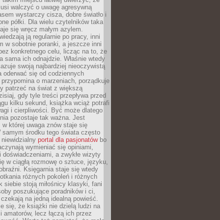
 musi walczyć o uwagę agresywną
sem wystarczy cisza, dobre światło i
ne półki. Dla wielu czytelników taka
taje się wręcz małym azylem.
iedzają ją regularnie po pracy, inni
m w sobotnie poranki, a jeszcze inni
ez konkretnego celu, licząc na to, że
a sama ich odnajdzie. Właśnie wtedy
okazuje swoją najbardziej nieoczywistą
a oderwać się od codziennych
 przypomina o marzeniach, porządkuje
y patrzeć na świat z większą
isiaj, gdy tyle treści przepływa przed
gu kilku sekund, książka wciąż potrafi
i i cierpliwości. Być może dlatego
nia pozostaje tak ważna. Jest
, w której uwaga znów staje się
W samym środku tego świata często
 niewidzialny
portal dla pasjonatów
bo
aczynają wymieniać się opiniami,
i doświadczeniami, a zwykłe wizyty
ię w ciągłą rozmowę o sztuce, języku,
obraźni. Księgarnia staje się wtedy
otkania różnych pokoleń i różnych
 siebie stoją miłośnicy klasyki, fani
soby poszukujące poradników i ci,
t czekają na jedną idealną powieść.
 się, że książki nie dzielą ludzi na
 i amatorów, lecz łączą ich przez