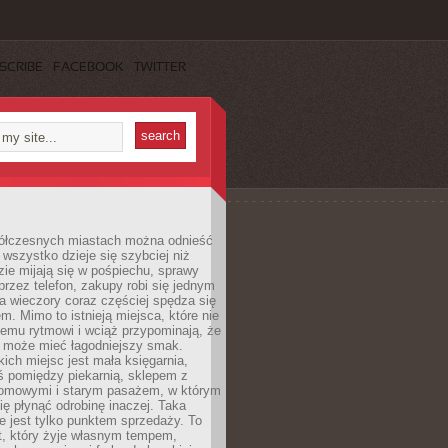
SCRIBE
FACEBOOK
TWITTER
ółczesnych miastach można odnieść
 wszystko dzieje się szybciej niż
zie mijają się w pośpiechu, sprawy
 przez telefon, zakupy robi się jednym
 a wieczory coraz częściej spędza się
m. Mimo to istnieją miejsca, które nie
temu rytmowi i wciąż przypominają, że
 może mieć łagodniejszy smak.
ich miejsc jest mała księgarnia,
ś pomiędzy piekarnią, sklepem z
domowymi i starym pasażem, w którym
ię płynąć odrobinę inaczej. Taka
ie jest tylko punktem sprzedaży. To
t, który żyje własnym tempem,