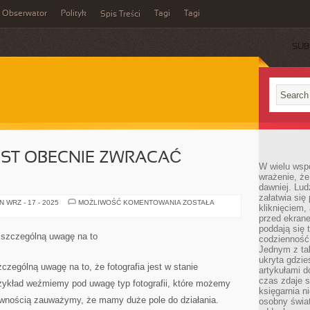
Obserwator
Polityk
Tagi
Tagi
Spis Treści
SUB
EST OBECNIE ZWRACAĆ
W wielu wsp
wrażenie, że
dawniej. Lud
załatwia się
ODPOWIEDNIO
 WRZ - 17 - 2025
MOŻLIWOŚĆ KOMENTOWANIA
ZOSTAŁA
kliknięciem,
JEST
OBECNIE
przed ekrane
ZWRACAĆ
poddają się 
UWAGĘ
ć szczególną uwagę na to
codzienność
NA
TO
Jednym z tak
ukryta gdzie
czególną uwagę na to, że fotografia jest w stanie
artykułami 
czas zdaje s
rzykład weźmiemy pod uwagę typ fotografii, które możemy
księgarnia n
ewnością zauważymy, że mamy duże pole do działania.
osobny świa