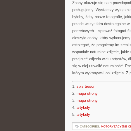
Znany okazuje się nam prawdopodobn
posługujemy. Wystarczy wyłączni
byłoby, żeby nasze fotografie, ja
przede wszystkim dostrzegalne w p
portretowych – sprawdź fotograf śl
cieszyła osoby, który wykonujemy 
ostrzegać, że pragniemy im zreali
wspaniałe naturalne zdjęcie, ja
przejrzeć zdjęcia wielu artystów, d
się w niej utrwalić naturalność. 
którym wykonywali oni zdjęcia. Z
1.
spis tresci
2.
mapa strony
3.
mapa strony
4.
artykuly
5.
artykuly
CATEGORIES:
MOTORYZACYJNE C