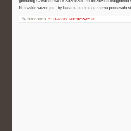
ginekolog Częstochowa Dr Strzelczak ma możliwość osiągnięcia 
Niezwykle ważne jest, by badaniu ginekologicznemu poddawała s
CATEGORIES:
CIEKAWOSTKI MOTORYZACYJNE