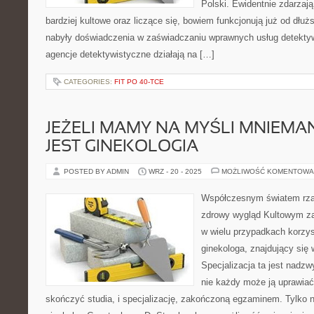
Polski. Ewidentnie zdarzają
bardziej kultowe oraz liczące się, bowiem funkcjonują już od dł
nabyły doświadczenia w zaświadczaniu wprawnych usług detektyw
agencje detektywistyczne działają na […]
CATEGORIES:
FIT PO 40-TCE
JEŻELI MAMY NA MYŚLI MNIEMA
JEST GINEKOLOGIA
POSTED BY ADMIN
WRZ - 20 - 2025
MOŻLIWOŚĆ KOMENTOWA
Współczesnym światem rząd
zdrowy wygląd Kultowym z
w wielu przypadkach korzys
ginekologa, znajdujący się
Specjalizacja ta jest nadzw
nie każdy może ją uprawiać
skończyć studia, i specjalizację, zakończoną egzaminem. Tylko n