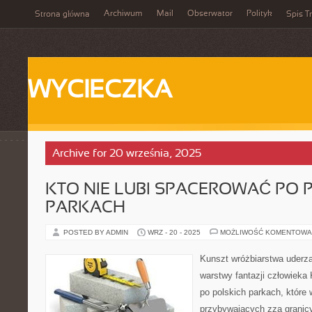
Archiwum
Mail
Obserwator
Polityk
Strona główna
Spis Tr
WYCIECZKA
Archive for 20 września, 2025
KTO NIE LUBI SPACEROWAĆ PO 
PARKACH
POSTED BY ADMIN
WRZ - 20 - 2025
MOŻLIWOŚĆ KOMENTOWA
Kunszt wróżbiarstwa uderza
warstwy fantazji człowieka 
po polskich parkach, które 
przybywających zza granic