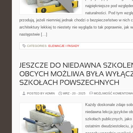
najpiękniejsze pod względem 
naturalności. Pod tym wzgl
przodują, jeżeli niemniej jednak chodzi o bezpieczeństwo w nich c
architektury lekkiej to niestety nie wygląda to tak poprawnie, jak
następstwie […]
CATEGORIES:
ELEWACJE I FASADY
JESZCZE DO NIEDAWNA SZKOLE
OBCYCH MOŻLIWA BYŁA WYŁĄCZ
SZKOŁACH POWSZECHNYCH
POSTED BY ADMIN
WRZ - 20 - 2025
MOŻLIWOŚĆ KOMENTOWA
Każdy doskonale zdaje sob
niedawna lekcja języków ob
szkołach publicznych, jako 
ostatnim dwudziestoleciu, 