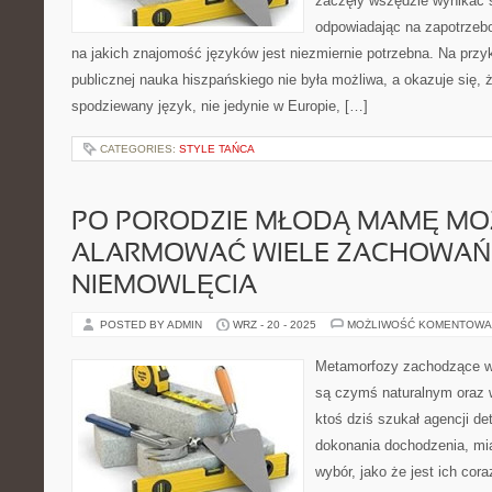
zaczęły wszędzie wynikać 
odpowiadając na zapotrzeb
na jakich znajomość języków jest niezmiernie potrzebna. Na przyk
publicznej nauka hiszpańskiego nie była możliwa, a okazuje się, ż
spodziewany język, nie jedynie w Europie, […]
CATEGORIES:
STYLE TAŃCA
PO PORODZIE MŁODĄ MAMĘ MO
ALARMOWAĆ WIELE ZACHOWAŃ
NIEMOWLĘCIA
POSTED BY ADMIN
WRZ - 20 - 2025
MOŻLIWOŚĆ KOMENTOWA
Metamorfozy zachodzące w 
są czymś naturalnym oraz 
ktoś dziś szukał agencji de
dokonania dochodzenia, mi
wybór, jako że jest ich cor