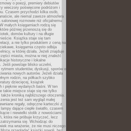
ozmowy o poezji, premiery debiutów
czy wieczory poświęcone podróżom i
ionu. Czasem przychodzi kilka osób,
anaście, ale niemal zawsze atmosfera
 salonowej rozmowie niż oficjalnemu
W małych księgarniach rodzą się
które później przenoszą się do
liotek, domów kultury i na długie
ieście. Książka staje się tam
elacji, a nie tylko produktem z ceną na
ciekawe, księgarnia często odbija
elnicy, w której działa. Jeżeli znajduje
 części miasta, można w niej znaleźć
ikacje historyczne i lokalne
 Jeśli powstaje blisko uczelni,
 rytmem studentów, dyskusji, sporów o
kiwania nowych autorów. Jeżeli działa
ełnym rodzin, na półkach szybko
eratury dziecięcej, książek
 i pięknie wydanych baśni. W ten
 takie miejsce staje się nie tylko
 także kroniką najbliższego otoczenia.
zenia jest też sam wygląd małej
rewniane regały, odręczne karteczki z
 lampy dające ciepłe światło, czasem
 kącie i niewielki stolik z nowościami.
ń, która nie próbuje krzyczeć, lecz
 zatrzymania się. Wchodząc do
wiek ma wrażenie, że nie musi niczego
Może przeglądać książki powoli, bez