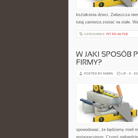
kształcenia dzieci. Zwłaszcza nie
tutaj zamierza zostać na stałe. W
CATEGORIES:
FIT PO 40-TCE
W JAKI SPOSÓB 
FIRMY?
POSTED BY ADMIN
LIP - 6 - 2
spowodować, że będziemy mieli mo
restauracyjnym. Czymś najbardzie