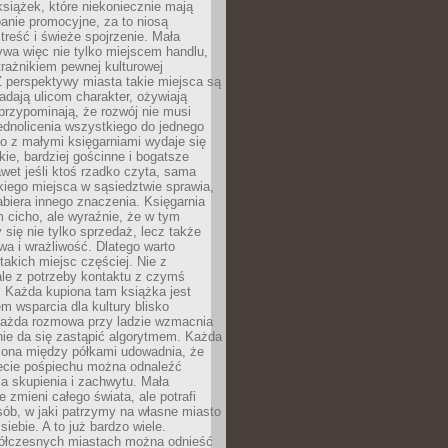
książek, które niekoniecznie mają
anie promocyjne, za to niosą
treść i świeże spojrzenie. Mała
ywa więc nie tylko miejscem handlu,
trażnikiem pewnej kulturowej
 perspektywy miasta takie miejsca są
dają ulicom charakter, ożywiają
 przypominają, że rozwój nie musi
ednolicenia wszystkiego do jednego
o z małymi księgarniami wydaje się
zkie, bardziej gościnne i bogatsze
et jeśli ktoś rzadko czyta, sama
iego miejsca w sąsiedztwie sprawia,
abiera innego znaczenia. Księgarnia
 cicho, ale wyraźnie, że w tym
y się nie tylko sprzedaż, lecz także
a i wrażliwość. Dlatego warto
takich miejsc częściej. Nie z
le z potrzeby kontaktu z czymś
 Każda kupiona tam książka jest
 wsparcia dla kultury blisko
Każda rozmowa przy ladzie wzmacnia
 nie da się zastąpić algorytmem. Każda
zona między półkami udowadnia, że
ecie pośpiechu można odnaleźć
la skupienia i zachwytu. Mała
e zmieni całego świata, ale potrafi
ób, w jaki patrzymy na własne miasto
siebie. A to już bardzo wiele.
ółczesnych miastach można odnieść