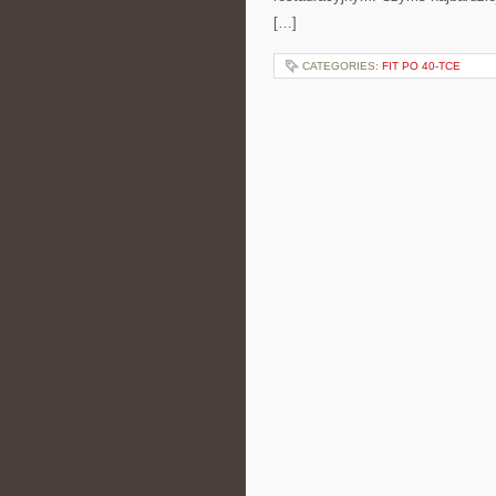
[…]
CATEGORIES:
FIT PO 40-TCE