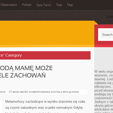
Obserwator
Polityk
Tagi
Tagi
Spis Treści
SUB
tce’ Category
ŁODĄ MAMĘ MOŻE
W wielu wsp
ELE ZACHOWAŃ
wrażenie, że
dawniej. Lud
załatwia się
kliknięciem,
przed ekrane
PO
 2025
MOŻLIWOŚĆ KOMENTOWANIA
ZOSTAŁA WYŁĄCZONA
poddają się 
PORODZIE
MŁODĄ
codzienność
MAMĘ
Metamorfozy zachodzące w wyniku starzenia się ciała
Jednym z tak
MOŻE
ukryta gdzie
ALARMOWAĆ
są czymś naturalnym oraz w pełni normalnym Gdyby
WIELE
artykułami 
ZACHOWAŃ