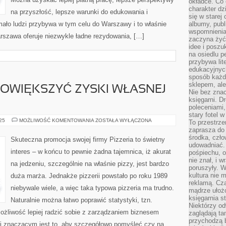
okładce. Co 
charakter dzi
na przyszłość, lepsze warunki do edukowania i
się w starej
mało ludzi przybywa w tym celu do Warszawy i to właśnie
albumy, publ
wspomnienia.
arszawa oferuje niezwykle ładne rezydowania, […]
zaczyna żyć
idee i poszu
na osiedlu p
przybywa lit
edukacyjnych
sposób każde
sklepem, ale
POWIĘKSZYĆ ZYSKI WŁASNEJ
Nie bez znac
księgarni. D
poleceniami,
stary fotel w
W
025
MOŻLIWOŚĆ KOMENTOWANIA
ZOSTAŁA WYŁĄCZONA
To przestrze
JAKI
zaprasza do
SPOSÓB
POWIĘKSZYĆ
środka, czło
Skuteczna promocja swojej firmy Pizzeria to świetny
ZYSKI
udowadniać. 
WŁASNEJ
interes – w końcu to pewnie żadna tajemnica, iż akurat
pośpiechu, 
FIRMY?
nie znał, i w
na jedzeniu, szczególnie na właśnie pizzy, jest bardzo
poruszyły. W
kultura nie
duża marża. Jednakże pizzerii powstało po roku 1989
reklamą. Cza
niebywale wiele, a więc taka typowa pizzeria ma trudno.
mądrze ułożo
księgarnia s
Naturalnie można łatwo poprawić statystyki, tzn.
Niektórzy odw
żliwość lepiej radzić sobie z zarządzaniem biznesem
zaglądają ta
przychodzą b
j znaczącym jest to, aby szczegółowo pomyśleć czy na