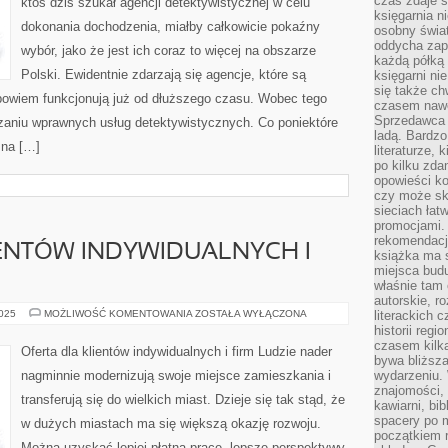
czas zdaje s
ktoś dziś szukał agencji detektywistycznej w celu
NIEMOWLĘCIA
księgarnia n
dokonania dochodzenia, miałby całkowicie pokaźny
osobny świa
oddycha zapa
wybór, jako że jest ich coraz to więcej na obszarze
każdą półką 
Polski. Ewidentnie zdarzają się agencje, które są
księgarni ni
się także ch
, bowiem funkcjonują już od dłuższego czasu. Wobec tego
czasem nawe
Sprzedawca n
aniu wprawnych usług detektywistycznych. Co poniektóre
ladą. Bardzo
 na […]
literaturze, 
po kilku zda
opowieści ko
czy może skł
sieciach łat
promocjami.
rekomendacj
ENTÓW INDYWIDUALNYCH I
książka ma 
miejsca budu
właśnie tam
autorskie, r
OFERTA
2025
MOŻLIWOŚĆ KOMENTOWANIA
ZOSTAŁA WYŁĄCZONA
literackich 
DLA
historii reg
KLIENTÓW
czasem kilk
INDYWIDUALNYCH
Oferta dla klientów indywidualnych i firm Ludzie nader
I
bywa bliższa
FIRM
nagminnie modernizują swoje miejsce zamieszkania i
wydarzeniu. 
znajomości, 
transferują się do wielkich miast. Dzieje się tak stąd, że
kawiarni, bib
spacery po m
w dużych miastach ma się większą okazję rozwoju.
początkiem r
Można uzyskać lepiej płatną pracę, lepsze perspektywy