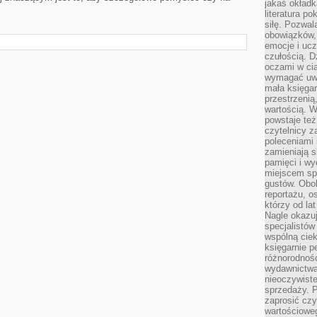
jakaś okładk
literatura p
siłę. Pozwal
obowiązków,
emocje i ucz
czułością. Dz
oczami w cią
wymagać uwag
mała księgar
przestrzenią
wartością. 
powstaje też
czytelnicy z
poleceniami 
zamieniają s
pamięci i wy
miejscem sp
gustów. Obok
reportażu, o
którzy od la
Nagle okazuje
specjalistów
wspólną cie
księgarnie p
różnorodnośc
wydawnictwa
nieoczywiste
sprzedaży. P
zaprosić czy
wartościoweg