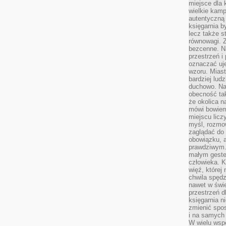
miejsce dla 
wielkie kamp
autentyczną 
księgarnia b
lecz także s
równowagi. Z
bezcenne. Na
przestrzeń i
oznaczać uj
wzoru. Miast
bardziej lud
duchowo. Naw
obecność tak
że okolica n
mówi bowiem
miejscu licz
myśl, rozmow
zaglądać do 
obowiązku, a
prawdziwym.
małym gestem
człowieka. 
więź, której
chwila spęd
nawet w świ
przestrzeń d
księgarnia ni
zmienić spos
i na samych 
W wielu wsp