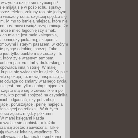
 wszystko dzieje się szybciej niż
zie mijają się w pośpiechu, sprawy
 przez telefon, zakupy robi się jednym
 a wieczory coraz częściej spędza się
m. Mimo to istnieją miejsca, które nie
temu rytmowi i wciąż przypominają, że
 może mieć łagodniejszy smak.
ich miejsc jest mała księgarnia,
ś pomiędzy piekarnią, sklepem z
domowymi i starym pasażem, w którym
ię płynąć odrobinę inaczej. Taka
ie jest tylko punktem sprzedaży. To
t, który żyje własnym tempem,
chem papieru i farby drukarskiej, a
opowiada inną historię. W małej
e kupuje się wyłącznie książek. Kupuje
wilę spokoju, rozmowę, inspirację, a
t odwagę do zmiany własnego życia.
ie jest tam tylko osobą stojącą za
 często staje się przewodnikiem po
kimś, kto potrafi spojrzeć na czytelnika i
niach odgadnąć, czy potrzebuje
jącej, poruszającej, pełnej napięcia
aniającej do refleksji. W dużych
wo się zgubić między półkami i
 W małej księgarni każda
a wydaje się osobista, a każda
szansę zostać zauważona. Takie
ją również lokalną wspólnotę. To
 odbywają się kameralne spotkania