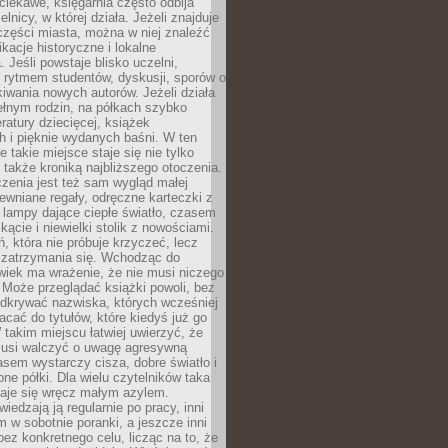
ciekawe, księgarnia często odbija
elnicy, w której działa. Jeżeli znajduje
 części miasta, można w niej znaleźć
ikacje historyczne i lokalne
 Jeśli powstaje blisko uczelni,
 rytmem studentów, dyskusji, sporów o
kiwania nowych autorów. Jeżeli działa
ełnym rodzin, na półkach szybko
eratury dziecięcej, książek
 i pięknie wydanych baśni. W ten
 takie miejsce staje się nie tylko
 także kroniką najbliższego otoczenia.
zenia jest też sam wygląd małej
rewniane regały, odręczne karteczki z
 lampy dające ciepłe światło, czasem
 kącie i niewielki stolik z nowościami.
ń, która nie próbuje krzyczeć, lecz
 zatrzymania się. Wchodząc do
wiek ma wrażenie, że nie musi niczego
Może przeglądać książki powoli, bez
odkrywać nazwiska, których wcześniej
racać do tytułów, które kiedyś już go
 takim miejscu łatwiej uwierzyć, że
 musi walczyć o uwagę agresywną
sem wystarczy cisza, dobre światło i
ne półki. Dla wielu czytelników taka
taje się wręcz małym azylem.
iedzają ją regularnie po pracy, inni
m w sobotnie poranki, a jeszcze inni
ez konkretnego celu, licząc na to, że