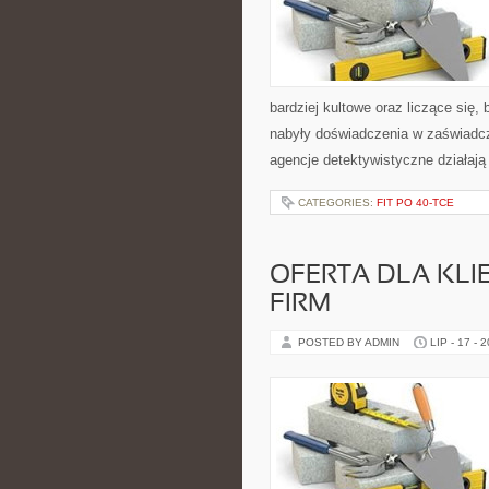
bardziej kultowe oraz liczące się
nabyły doświadczenia w zaświadcz
agencje detektywistyczne działają
CATEGORIES:
FIT PO 40-TCE
OFERTA DLA KLI
FIRM
POSTED BY ADMIN
LIP - 17 - 