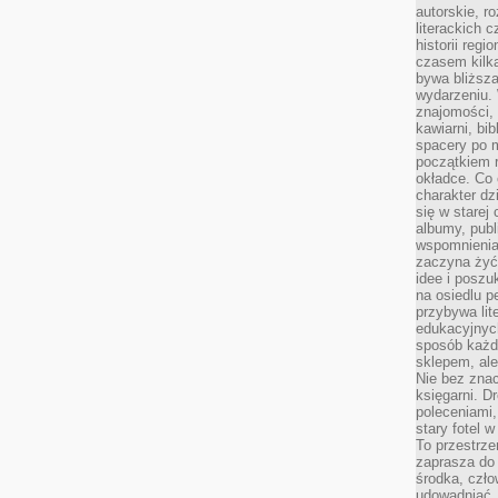
autorskie, r
literackich 
historii reg
czasem kilk
bywa bliższa
wydarzeniu. 
znajomości, 
kawiarni, bib
spacery po m
początkiem r
okładce. Co 
charakter dzi
się w starej
albumy, publ
wspomnienia.
zaczyna żyć
idee i poszu
na osiedlu p
przybywa lit
edukacyjnych
sposób każde
sklepem, ale
Nie bez znac
księgarni. D
poleceniami,
stary fotel w
To przestrze
zaprasza do
środka, czło
udowadniać. 