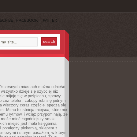
SCRIBE
FACEBOOK
TWITTER
ółczesnych miastach można odnieść
 wszystko dzieje się szybciej niż
zie mijają się w pośpiechu, sprawy
 przez telefon, zakupy robi się jednym
 a wieczory coraz częściej spędza się
m. Mimo to istnieją miejsca, które nie
temu rytmowi i wciąż przypominają, że
 może mieć łagodniejszy smak.
ich miejsc jest mała księgarnia,
ś pomiędzy piekarnią, sklepem z
domowymi i starym pasażem, w którym