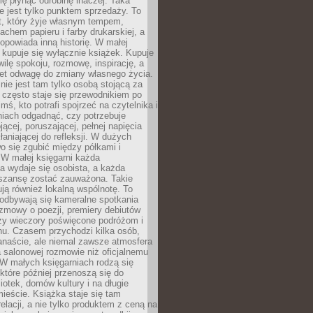
ię płynąć odrobinę inaczej. Taka
ie jest tylko punktem sprzedaży. To
t, który żyje własnym tempem,
chem papieru i farby drukarskiej, a
opowiada inną historię. W małej
e kupuje się wyłącznie książek. Kupuje
wilę spokoju, rozmowę, inspirację, a
t odwagę do zmiany własnego życia.
ie jest tam tylko osobą stojącą za
 często staje się przewodnikiem po
kimś, kto potrafi spojrzeć na czytelnika i
niach odgadnąć, czy potrzebuje
jącej, poruszającej, pełnej napięcia
aniającej do refleksji. W dużych
wo się zgubić między półkami i
 W małej księgarni każda
a wydaje się osobista, a każda
szansę zostać zauważona. Takie
ją również lokalną wspólnotę. To
 odbywają się kameralne spotkania
ozmowy o poezji, premiery debiutów
czy wieczory poświęcone podróżom i
ionu. Czasem przychodzi kilka osób,
anaście, ale niemal zawsze atmosfera
 salonowej rozmowie niż oficjalnemu
W małych księgarniach rodzą się
które później przenoszą się do
liotek, domów kultury i na długie
ieście. Książka staje się tam
elacji, a nie tylko produktem z ceną na