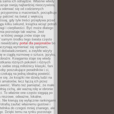
a sama ich odnajdzie. Właśnie wtedy
okazuje swoją najbardziej nieoczywistą
a oderwać się od codziennych
 przypomina o marzeniach, porządkuje
y patrzeć na świat z większą
isiaj, gdy tyle treści przepływa przed
gu kilku sekund, książka wciąż potrafi
i i cierpliwości. Być może dlatego
nia pozostaje tak ważna. Jest
, w której uwaga znów staje się
W samym środku tego świata często
 niewidzialny
portal dla pasjonatów
bo
aczynają wymieniać się opiniami,
i doświadczeniami, a zwykłe wizyty
ię w ciągłą rozmowę o sztuce, języku,
obraźni. Księgarnia staje się wtedy
otkania różnych pokoleń i różnych
 siebie stoją miłośnicy klasyki, fani
soby poszukujące poradników i ci,
t czekają na jedną idealną powieść.
 się, że książki nie dzielą ludzi na
 i amatorów, lecz łączą ich przez
kawość. Warto też pamiętać, że małe
ełnią cichą, ale ważną rolę w obronie
i. To właśnie one często sięgają po
 niszowe, odważne, lokalne,
. Nie kierują się wyłącznie rankingami
otrafią zaufać własnemu gustowi i
telnika do czegoś mniej znanego, ale
o. Dzięki temu na rynku pozostaje