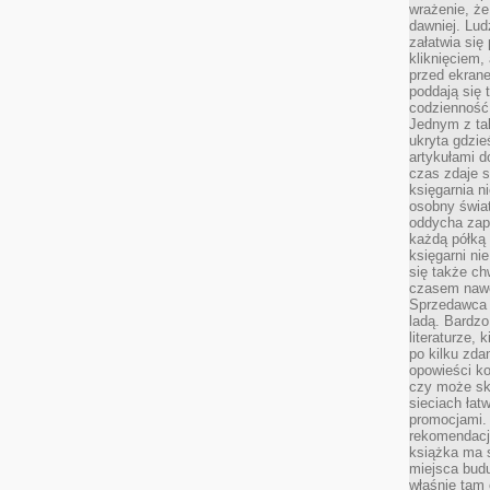
wrażenie, że
dawniej. Lud
załatwia się
kliknięciem,
przed ekrane
poddają się 
codzienność
Jednym z tak
ukryta gdzie
artykułami 
czas zdaje s
księgarnia n
osobny świa
oddycha zapa
każdą półką 
księgarni ni
się także ch
czasem nawe
Sprzedawca n
ladą. Bardzo
literaturze, 
po kilku zda
opowieści ko
czy może skł
sieciach łat
promocjami.
rekomendacj
książka ma 
miejsca budu
właśnie tam