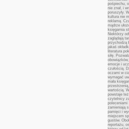
pośpiechu, 
nie znał, i w
poruszyły. W
kultura nie
reklamą. Cza
mądrze ułożo
księgarnia s
Niektórzy odw
zaglądają ta
przychodzą b
jakaś okładk
literatura p
siłę. Pozwal
obowiązków,
emocje i ucz
czułością. Dz
oczami w cią
wymagać uwag
mała księgar
przestrzenią
wartością. 
powstaje też
czytelnicy z
poleceniami 
zamieniają s
pamięci i wy
miejscem sp
gustów. Obok
reportażu, o
którzy od la