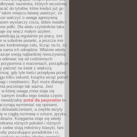
odkrywać nazwiska, których wcześniej
racać do tytułów, które kiedyś już go
 takim miejscu łatwiej uwierzyć, że
 musi walczyć o uwagę agresywną
sem wystarczy cisza, dobre światło i
ne półki. Dla wielu czytelników taka
taje się wręcz małym azylem.
iedzają ją regularnie po pracy, inni
m w sobotnie poranki, a jeszcze inni
ez konkretnego celu, licząc na to, że
a sama ich odnajdzie. Właśnie wtedy
okazuje swoją najbardziej nieoczywistą
a oderwać się od codziennych
 przypomina o marzeniach, porządkuje
y patrzeć na świat z większą
isiaj, gdy tyle treści przepływa przed
gu kilku sekund, książka wciąż potrafi
i i cierpliwości. Być może dlatego
nia pozostaje tak ważna. Jest
, w której uwaga znów staje się
W samym środku tego świata często
 niewidzialny
portal dla pasjonatów
bo
aczynają wymieniać się opiniami,
i doświadczeniami, a zwykłe wizyty
ię w ciągłą rozmowę o sztuce, języku,
obraźni. Księgarnia staje się wtedy
otkania różnych pokoleń i różnych
 siebie stoją miłośnicy klasyki, fani
soby poszukujące poradników i ci,
t czekają na jedną idealną powieść.