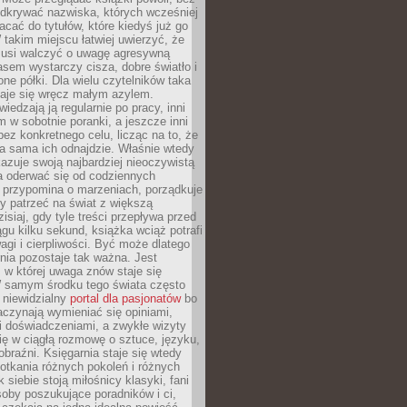
odkrywać nazwiska, których wcześniej
racać do tytułów, które kiedyś już go
 takim miejscu łatwiej uwierzyć, że
 musi walczyć o uwagę agresywną
sem wystarczy cisza, dobre światło i
ne półki. Dla wielu czytelników taka
taje się wręcz małym azylem.
iedzają ją regularnie po pracy, inni
m w sobotnie poranki, a jeszcze inni
ez konkretnego celu, licząc na to, że
a sama ich odnajdzie. Właśnie wtedy
okazuje swoją najbardziej nieoczywistą
a oderwać się od codziennych
 przypomina o marzeniach, porządkuje
y patrzeć na świat z większą
isiaj, gdy tyle treści przepływa przed
gu kilku sekund, książka wciąż potrafi
i i cierpliwości. Być może dlatego
nia pozostaje tak ważna. Jest
, w której uwaga znów staje się
W samym środku tego świata często
 niewidzialny
portal dla pasjonatów
bo
aczynają wymieniać się opiniami,
i doświadczeniami, a zwykłe wizyty
ię w ciągłą rozmowę o sztuce, języku,
obraźni. Księgarnia staje się wtedy
otkania różnych pokoleń i różnych
 siebie stoją miłośnicy klasyki, fani
soby poszukujące poradników i ci,