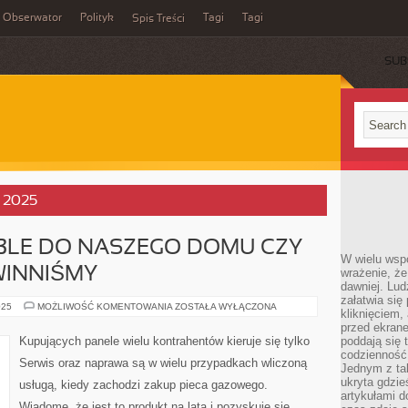
Obserwator
Polityk
Tagi
Tagi
Spis Treści
SUB
, 2025
BLE DO NASZEGO DOMU CZY
W wielu wsp
WINNIŚMY
wrażenie, że
dawniej. Lud
załatwia się
POZYSKUJĄC
025
MOŻLIWOŚĆ KOMENTOWANIA
ZOSTAŁA WYŁĄCZONA
kliknięciem,
MEBLE
DO
przed ekrane
NASZEGO
Kupujących panele wielu kontrahentów kieruje się tylko
poddają się 
DOMU
codzienność
CZY
Serwis oraz naprawa są w wielu przypadkach wliczoną
MIESZKANIA
Jednym z tak
POWINNIŚMY
ukryta gdzie
usługą, kiedy zachodzi zakup pieca gazowego.
artykułami 
Wiadome, że jest to produkt na lata i pozyskuje się