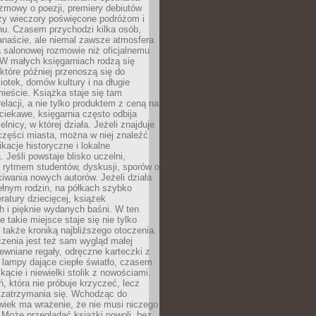
ozmowy o poezji, premiery debiutów
czy wieczory poświęcone podróżom i
ionu. Czasem przychodzi kilka osób,
anaście, ale niemal zawsze atmosfera
 salonowej rozmowie niż oficjalnemu
W małych księgarniach rodzą się
które później przenoszą się do
liotek, domów kultury i na długie
ieście. Książka staje się tam
elacji, a nie tylko produktem z ceną na
ciekawe, księgarnia często odbija
elnicy, w której działa. Jeżeli znajduje
 części miasta, można w niej znaleźć
ikacje historyczne i lokalne
 Jeśli powstaje blisko uczelni,
 rytmem studentów, dyskusji, sporów o
kiwania nowych autorów. Jeżeli działa
ełnym rodzin, na półkach szybko
eratury dziecięcej, książek
 i pięknie wydanych baśni. W ten
 takie miejsce staje się nie tylko
 także kroniką najbliższego otoczenia.
zenia jest też sam wygląd małej
rewniane regały, odręczne karteczki z
 lampy dające ciepłe światło, czasem
 kącie i niewielki stolik z nowościami.
ń, która nie próbuje krzyczeć, lecz
 zatrzymania się. Wchodząc do
wiek ma wrażenie, że nie musi niczego
Może przeglądać książki powoli, bez