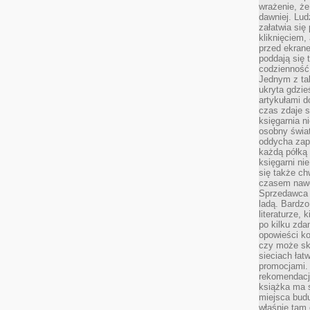
wrażenie, że
dawniej. Lud
załatwia się
kliknięciem,
przed ekrane
poddają się 
codzienność
Jednym z tak
ukryta gdzie
artykułami 
czas zdaje s
księgarnia n
osobny świa
oddycha zapa
każdą półką 
księgarni ni
się także ch
czasem nawe
Sprzedawca n
ladą. Bardzo
literaturze, 
po kilku zda
opowieści ko
czy może skł
sieciach łat
promocjami.
rekomendacj
książka ma 
miejsca budu
właśnie tam