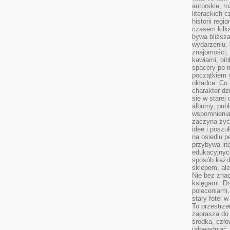
autorskie, r
literackich 
historii reg
czasem kilk
bywa bliższa
wydarzeniu. 
znajomości, 
kawiarni, bib
spacery po m
początkiem r
okładce. Co 
charakter dzi
się w starej
albumy, publ
wspomnienia.
zaczyna żyć
idee i poszu
na osiedlu p
przybywa lit
edukacyjnych
sposób każde
sklepem, ale
Nie bez znac
księgarni. D
poleceniami,
stary fotel w
To przestrze
zaprasza do
środka, czło
udowadniać. 