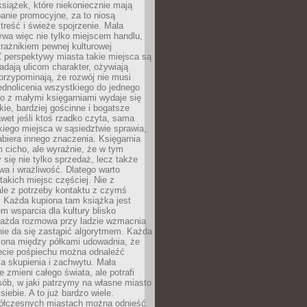
książek, które niekoniecznie mają
anie promocyjne, za to niosą
treść i świeże spojrzenie. Mała
ywa więc nie tylko miejscem handlu,
trażnikiem pewnej kulturowej
 perspektywy miasta takie miejsca są
dają ulicom charakter, ożywiają
 przypominają, że rozwój nie musi
ednolicenia wszystkiego do jednego
o z małymi księgarniami wydaje się
zkie, bardziej gościnne i bogatsze
et jeśli ktoś rzadko czyta, sama
iego miejsca w sąsiedztwie sprawia,
abiera innego znaczenia. Księgarnia
 cicho, ale wyraźnie, że w tym
y się nie tylko sprzedaż, lecz także
a i wrażliwość. Dlatego warto
takich miejsc częściej. Nie z
le z potrzeby kontaktu z czymś
 Każda kupiona tam książka jest
 wsparcia dla kultury blisko
Każda rozmowa przy ladzie wzmacnia
 nie da się zastąpić algorytmem. Każda
zona między półkami udowadnia, że
ecie pośpiechu można odnaleźć
la skupienia i zachwytu. Mała
e zmieni całego świata, ale potrafi
ób, w jaki patrzymy na własne miasto
siebie. A to już bardzo wiele.
ółczesnych miastach można odnieść