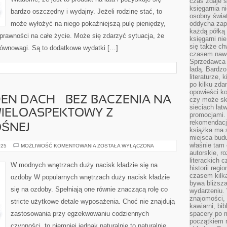
czas zdaje s
księgarnia n
bardzo oszczędny i wydajny. Jeżeli rodzinę stać, to
osobny świa
może wyłożyć na niego pokaźniejszą pulę pieniędzy,
oddycha zapa
każdą półką 
sprawności na całe życie. Może się zdarzyć sytuacja, że
księgarni ni
się także ch
 równowagi. Są to dodatkowe wydatki […]
czasem nawe
Sprzedawca n
ladą. Bardzo
literaturze, 
po kilku zda
opowieści ko
DEN DACH – BEZ BACZENIA NA
czy może skł
sieciach łat
 WIELOASPEKTOWY Z
promocjami.
rekomendacj
OŚNEJ
książka ma 
miejsca budu
właśnie tam
JAKIKOLWIEK
025
MOŻLIWOŚĆ KOMENTOWANIA
ZOSTAŁA WYŁĄCZONA
JEDEN
autorskie, r
DACH
literackich 
–
W modnych wnętrzach duży nacisk kładzie się na
historii reg
BEZ
BACZENIA
czasem kilk
ozdoby W popularnych wnętrzach duży nacisk kładzie
NA
bywa bliższa
JEGO
się na ozdoby. Spełniają one równie znaczącą rolę co
TYP
wydarzeniu. 
–
znajomości, 
stricte użytkowe detale wyposażenia. Choć nie znajdują
JEST
kawiarni, bib
WIELOASPEKTOWY
Z
zastosowania przy egzekwowaniu codziennych
spacery po m
KONSTRUKCJI
początkiem r
NOŚNEJ
czynności, to niemniej jednak naturalnie to naturalnie