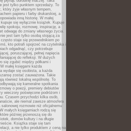
ię płynąć odrobinę inaczej. Taka
ie jest tylko punktem sprzedaży. To
t, który żyje własnym tempem,
chem papieru i farby drukarskiej, a
opowiada inną historię. W małej
e kupuje się wyłącznie książek. Kupuje
wilę spokoju, rozmowę, inspirację, a
t odwagę do zmiany własnego życia.
ie jest tam tylko osobą stojącą za
 często staje się przewodnikiem po
kimś, kto potrafi spojrzeć na czytelnika i
niach odgadnąć, czy potrzebuje
jącej, poruszającej, pełnej napięcia
aniającej do refleksji. W dużych
wo się zgubić między półkami i
 W małej księgarni każda
a wydaje się osobista, a każda
szansę zostać zauważona. Takie
ją również lokalną wspólnotę. To
 odbywają się kameralne spotkania
ozmowy o poezji, premiery debiutów
czy wieczory poświęcone podróżom i
ionu. Czasem przychodzi kilka osób,
anaście, ale niemal zawsze atmosfera
 salonowej rozmowie niż oficjalnemu
W małych księgarniach rodzą się
które później przenoszą się do
liotek, domów kultury i na długie
ieście. Książka staje się tam
elacji, a nie tylko produktem z ceną na