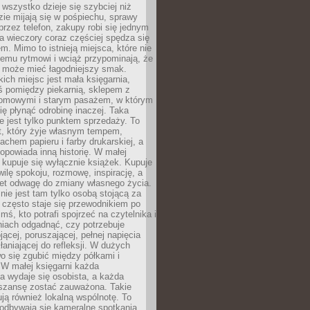
 wszystko dzieje się szybciej niż
zie mijają się w pośpiechu, sprawy
 przez telefon, zakupy robi się jednym
 a wieczory coraz częściej spędza się
m. Mimo to istnieją miejsca, które nie
temu rytmowi i wciąż przypominają, że
 może mieć łagodniejszy smak.
ich miejsc jest mała księgarnia,
ś pomiędzy piekarnią, sklepem z
domowymi i starym pasażem, w którym
ię płynąć odrobinę inaczej. Taka
ie jest tylko punktem sprzedaży. To
t, który żyje własnym tempem,
chem papieru i farby drukarskiej, a
opowiada inną historię. W małej
e kupuje się wyłącznie książek. Kupuje
wilę spokoju, rozmowę, inspirację, a
t odwagę do zmiany własnego życia.
ie jest tam tylko osobą stojącą za
 często staje się przewodnikiem po
kimś, kto potrafi spojrzeć na czytelnika i
niach odgadnąć, czy potrzebuje
jącej, poruszającej, pełnej napięcia
aniającej do refleksji. W dużych
wo się zgubić między półkami i
 W małej księgarni każda
a wydaje się osobista, a każda
szansę zostać zauważona. Takie
ją również lokalną wspólnotę. To
 odbywają się kameralne spotkania