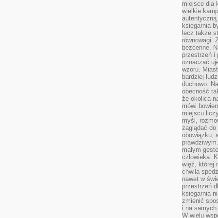
miejsce dla 
wielkie kamp
autentyczną 
księgarnia b
lecz także s
równowagi. Z
bezcenne. Na
przestrzeń i
oznaczać uj
wzoru. Miast
bardziej lud
duchowo. Naw
obecność tak
że okolica n
mówi bowiem
miejscu licz
myśl, rozmow
zaglądać do 
obowiązku, a
prawdziwym.
małym gestem
człowieka. 
więź, której
chwila spęd
nawet w świ
przestrzeń d
księgarnia ni
zmienić spos
i na samych 
W wielu wsp