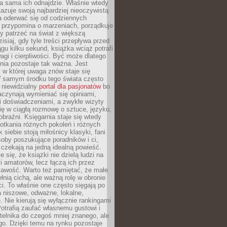
a sama ich odnajdzie. Właśnie wtedy
okazuje swoją najbardziej nieoczywistą
a oderwać się od codziennych
 przypomina o marzeniach, porządkuje
y patrzeć na świat z większą
isiaj, gdy tyle treści przepływa przed
gu kilku sekund, książka wciąż potrafi
i i cierpliwości. Być może dlatego
nia pozostaje tak ważna. Jest
, w której uwaga znów staje się
W samym środku tego świata często
 niewidzialny
portal dla pasjonatów
bo
aczynają wymieniać się opiniami,
i doświadczeniami, a zwykłe wizyty
ię w ciągłą rozmowę o sztuce, języku,
obraźni. Księgarnia staje się wtedy
otkania różnych pokoleń i różnych
 siebie stoją miłośnicy klasyki, fani
soby poszukujące poradników i ci,
t czekają na jedną idealną powieść.
 się, że książki nie dzielą ludzi na
 i amatorów, lecz łączą ich przez
kawość. Warto też pamiętać, że małe
ełnią cichą, ale ważną rolę w obronie
i. To właśnie one często sięgają po
 niszowe, odważne, lokalne,
. Nie kierują się wyłącznie rankingami
otrafią zaufać własnemu gustowi i
telnika do czegoś mniej znanego, ale
o. Dzięki temu na rynku pozostaje