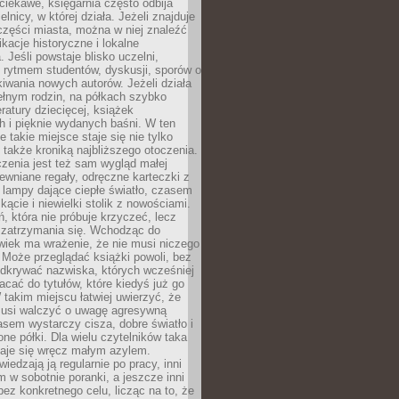
ciekawe, księgarnia często odbija
elnicy, w której działa. Jeżeli znajduje
 części miasta, można w niej znaleźć
ikacje historyczne i lokalne
 Jeśli powstaje blisko uczelni,
 rytmem studentów, dyskusji, sporów o
kiwania nowych autorów. Jeżeli działa
ełnym rodzin, na półkach szybko
eratury dziecięcej, książek
 i pięknie wydanych baśni. W ten
 takie miejsce staje się nie tylko
 także kroniką najbliższego otoczenia.
zenia jest też sam wygląd małej
rewniane regały, odręczne karteczki z
 lampy dające ciepłe światło, czasem
 kącie i niewielki stolik z nowościami.
ń, która nie próbuje krzyczeć, lecz
 zatrzymania się. Wchodząc do
wiek ma wrażenie, że nie musi niczego
Może przeglądać książki powoli, bez
odkrywać nazwiska, których wcześniej
racać do tytułów, które kiedyś już go
 takim miejscu łatwiej uwierzyć, że
 musi walczyć o uwagę agresywną
sem wystarczy cisza, dobre światło i
ne półki. Dla wielu czytelników taka
taje się wręcz małym azylem.
iedzają ją regularnie po pracy, inni
m w sobotnie poranki, a jeszcze inni
ez konkretnego celu, licząc na to, że