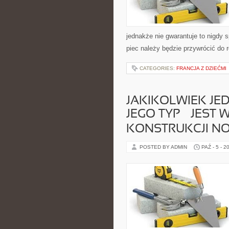
jednakże nie gwarantuje to nigdy 
piec należy będzie przywrócić do
CATEGORIES:
FRANCJA Z DZIEĆMI
JAKIKOLWIEK JE
JEGO TYP – JEST
KONSTRUKCJI N
POSTED BY ADMIN
PAŹ - 5 - 2