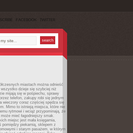
SCRIBE
FACEBOOK
TWITTER
ółczesnych miastach można odnieść
 wszystko dzieje się szybciej niż
zie mijają się w pośpiechu, sprawy
 przez telefon, zakupy robi się jednym
 a wieczory coraz częściej spędza się
m. Mimo to istnieją miejsca, które nie
temu rytmowi i wciąż przypominają, że
 może mieć łagodniejszy smak.
ich miejsc jest mała księgarnia,
ś pomiędzy piekarnią, sklepem z
domowymi i starym pasażem, w którym