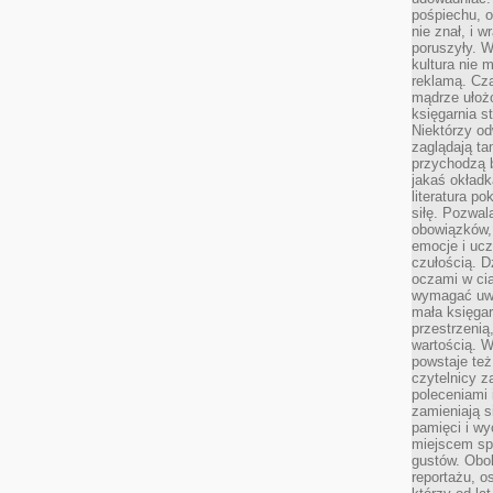
pośpiechu, 
nie znał, i w
poruszyły. W
kultura nie
reklamą. Cza
mądrze ułożo
księgarnia s
Niektórzy odw
zaglądają ta
przychodzą b
jakaś okładk
literatura p
siłę. Pozwal
obowiązków,
emocje i ucz
czułością. Dz
oczami w cią
wymagać uwag
mała księgar
przestrzenią
wartością. 
powstaje też
czytelnicy z
poleceniami 
zamieniają s
pamięci i wy
miejscem sp
gustów. Obok
reportażu, o