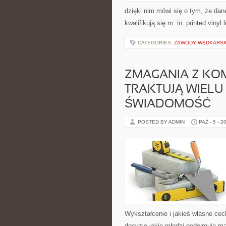
dzięki nim mówi się o tym, że da
kwalifikują się m. in. printed viny
CATEGORIES:
ZAWODY WĘDKARSK
ZMAGANIA Z KO
TRAKTUJĄ WIELU
ŚWIADOMOŚĆ
POSTED BY ADMIN
PAŹ - 5 - 2
Wykształcenie i jakieś własne cec
decyzje jakie młodzi podejmują ma