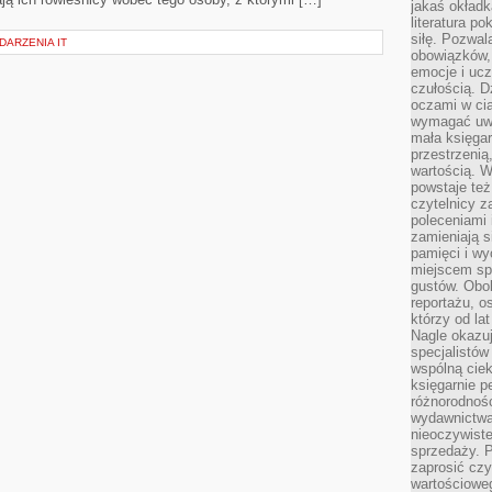
jakaś okładk
literatura p
siłę. Pozwal
DARZENIA IT
obowiązków,
emocje i ucz
czułością. Dz
oczami w cią
wymagać uwag
mała księgar
przestrzenią
wartością. 
powstaje też
czytelnicy z
poleceniami 
zamieniają s
pamięci i wy
miejscem sp
gustów. Obok
reportażu, o
którzy od la
Nagle okazuje
specjalistów
wspólną cie
księgarnie p
różnorodnośc
wydawnictwa
nieoczywiste
sprzedaży. P
zaprosić czy
wartościoweg