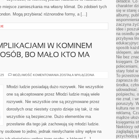
okładce. Co 
charakter dzi
ne miejsce zamieszkania ma własny klimat. Do zdobień tych
się w starej
l london. Mogą przybierać różnorodne formy, a […]
albumy, publ
wspomnienia.
zaczyna żyć
IE
idee i poszu
na osiedlu p
przybywa lit
edukacyjnych
MPLIKACJAMI W KOMINEM
sposób każde
sklepem, ale
 OSÓB, BO MAŁO KTO MA
Nie bez znac
księgarni. D
poleceniami,
stary fotel w
ZMAGANIA
025
MOŻLIWOŚĆ KOMENTOWANIA
ZOSTAŁA WYŁĄCZONA
To przestrze
Z
zaprasza do
KOMPLIKACJAMI
środka, czło
W
Młodzi ludzie posiadają dużo rozrywek. Nie wszystkie
KOMINEM
udowadniać. 
TRAKTUJĄ
one są akceptowane przez Młodzi ludzie mają wiele
pośpiechu, 
WIELU
nie znał, i w
OSÓB,
rozrywek. Nie wszystkie one są przyjmowane przez
BO
poruszyły. W
MAŁO
kultura nie
dorosłych oraz niestety często dzieje się tak, iż nie
KTO
MA
reklamą. Cza
ŚWIADOMOŚĆ
wszystkie są bezpieczne. Dużo elementów ma
mądrze ułożo
księgarnia s
przesłanie dla tego jak zachowują się młodzi ludzie.
Niektórzy odw
hy osobowe to jedno, jednak niesłychanie silny wpływ na
zaglądają ta
przychodzą b
ją ich rówieśnicy wobec tego osoby, z którymi […]