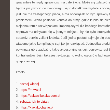
gwarantuje to nigdy sprawności na całe życie. Może się zdarzyć s
będzie przywrócić do równowagi. Są to dodatkowe wydatki i obcią
jeśli nie ma zastępczego pieca, a ma obowiązek on być sprawny 
problemem. Warto posiadać kontakt do firmy, gdzie kupiło się pie
niejednokrotnie rozwiązaniami imponującymi dla każdego kontrah
naprawa ma odbywać się w jednym miejscu, by nie było istotnych
sprawdź serwis vailant kraków. Jeśli jedna postać zajmuje się ob
wiadomo jakie komplikacje są i jak je rozwiązać. Jednostka prod
powinna z góry zadbać o takie akcesoryjne usługi, ponieważ jest t
kontrahentów. Jeśli taka jest sytuacja, to wolno ogłosić o fachowo
gospodarczej.
źródło:
———————————
1.
poznaj więcej
2.
https://mtww.pl
3.
https://pakawilkolaka.com.pl
4.
zobacz, jak to działa
5.
https://kawakochanie.pl