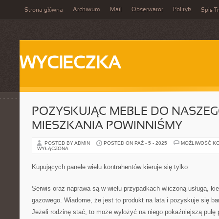
Archiwum
Mail
Obserwator
Polityk
Strona główna
Spis Tr
WYCIECZKA
POZYSKUJĄC MEBLE DO NASZE
MIESZKANIA POWINNIŚMY
POSTED BY ADMIN
POSTED ON PAŹ - 5 - 2025
MOŻLIWOŚĆ K
WYŁĄCZONA
Kupujących panele wielu kontrahentów kieruje się tylko
Serwis oraz naprawa są w wielu przypadkach wliczoną usługą, ki
gazowego. Wiadome, że jest to produkt na lata i pozyskuje się b
Jeżeli rodzinę stać, to może wyłożyć na niego pokaźniejszą pulę 