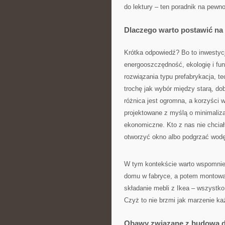
do lektury – ten poradnik na pewn
Dlaczego warto postawić n
Krótka odpowiedź? Bo to inwestyc
energooszczędność, ekologię i fu
rozwiązania typu prefabrykacja, t
trochę jak wybór między starą, 
różnica jest ogromna, a korzyści
projektowane z myślą o minimalizac
ekonomiczne. Kto z nas nie chciał
otworzyć okno albo podgrzać wod
W tym kontekście warto wspomnieć
domu w fabryce, a potem montowan
składanie mebli z Ikea – wszystko 
Czyż to nie brzmi jak marzenie k
Obawy związane z budową d