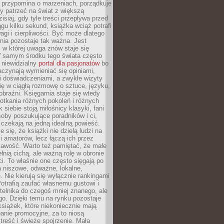
 przypomina o marzeniach, porządkuje
y patrzeć na świat z większą
isiaj, gdy tyle treści przepływa przed
gu kilku sekund, książka wciąż potrafi
i i cierpliwości. Być może dlatego
nia pozostaje tak ważna. Jest
, w której uwaga znów staje się
W samym środku tego świata często
 niewidzialny
portal dla pasjonatów
bo
aczynają wymieniać się opiniami,
i doświadczeniami, a zwykłe wizyty
ię w ciągłą rozmowę o sztuce, języku,
obraźni. Księgarnia staje się wtedy
otkania różnych pokoleń i różnych
 siebie stoją miłośnicy klasyki, fani
soby poszukujące poradników i ci,
t czekają na jedną idealną powieść.
 się, że książki nie dzielą ludzi na
 i amatorów, lecz łączą ich przez
kawość. Warto też pamiętać, że małe
ełnią cichą, ale ważną rolę w obronie
i. To właśnie one często sięgają po
 niszowe, odważne, lokalne,
. Nie kierują się wyłącznie rankingami
otrafią zaufać własnemu gustowi i
telnika do czegoś mniej znanego, ale
o. Dzięki temu na rynku pozostaje
książek, które niekoniecznie mają
anie promocyjne, za to niosą
treść i świeże spojrzenie. Mała