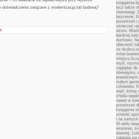
księgarnia b
 doświadczenia związane z modernizacją lub budową?
lecz także s
równowagi. Z
bezcenne. Na
przestrzeń i
oznaczać uj
CE
wzoru. Miast
bardziej lud
duchowo. Naw
obecność tak
że okolica n
mówi bowiem
miejscu licz
myśl, rozmow
zaglądać do 
obowiązku, a
prawdziwym.
małym gestem
człowieka. 
więź, której
chwila spęd
nawet w świ
przestrzeń d
księgarnia ni
zmienić spos
i na samych 
W wielu wsp
wrażenie, że
dawniej. Lud
załatwia się