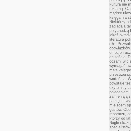
kultura nie
reklamą. Cza
mądrze ułożo
księgarnia s
Niektórzy odw
zaglądają ta
przychodzą b
jakaś okładk
literatura p
siłę. Pozwal
obowiązków,
emocje i ucz
czułością. Dz
oczami w cią
wymagać uwag
mała księgar
przestrzenią
wartością. 
powstaje też
czytelnicy z
poleceniami 
zamieniają s
pamięci i wy
miejscem sp
gustów. Obok
reportażu, o
którzy od la
Nagle okazuje
specjalistów