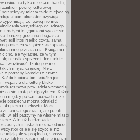
ywa więc nie tylko miejscem handlu,
trażnikiem pewnej kulturowej
 perspektywy miasta takie miejsca są
dają ulicom charakter, ożywiają
 przypominają, że rozwój nie musi
ednolicenia wszystkiego do jednego
o z małymi księgarniami wydaje się
zkie, bardziej gościnne i bogatsze
et jeśli ktoś rzadko czyta, sama
iego miejsca w sąsiedztwie sprawia,
abiera innego znaczenia. Księgarnia
 cicho, ale wyraźnie, że w tym
y się nie tylko sprzedaż, lecz także
a i wrażliwość. Dlatego warto
takich miejsc częściej. Nie z
le z potrzeby kontaktu z czymś
 Każda kupiona tam książka jest
 wsparcia dla kultury blisko
Każda rozmowa przy ladzie wzmacnia
 nie da się zastąpić algorytmem. Każda
zona między półkami udowadnia, że
ecie pośpiechu można odnaleźć
la skupienia i zachwytu. Mała
e zmieni całego świata, ale potrafi
ób, w jaki patrzymy na własne miasto
siebie. A to już bardzo wiele.
ółczesnych miastach można odnieść
 wszystko dzieje się szybciej niż
zie mijają się w pośpiechu, sprawy
 przez telefon, zakupy robi się jednym