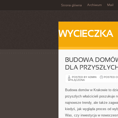
Archiwum
Mail
Strona główna
WYCIECZKA
BUDOWA DOMÓW 
DLA PRZYSZŁYCH
POSTED BY ADMIN
POSTED ON
WYŁĄCZONA
Budowa domów w Krakowie to dziedz
przyszłych właścicieli poszukuje 
najnowsze trendy, ale także zagwar
kiedyś, jak wygląda proces od wy
Was, czy inwestycja w nowoczesne