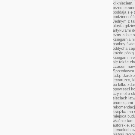
kliknięciem,
przed ekrane
poddają się 
codzienność
Jednym z tak
ukryta gdzie
artykułami 
czas zdaje s
księgarnia n
osobny świa
oddycha zapa
każdą półką 
księgarni ni
się także ch
czasem nawe
Sprzedawca n
ladą. Bardzo
literaturze, 
po kilku zda
opowieści ko
czy może skł
sieciach łat
promocjami.
rekomendacj
książka ma 
miejsca budu
właśnie tam
autorskie, r
literackich 
historii reg