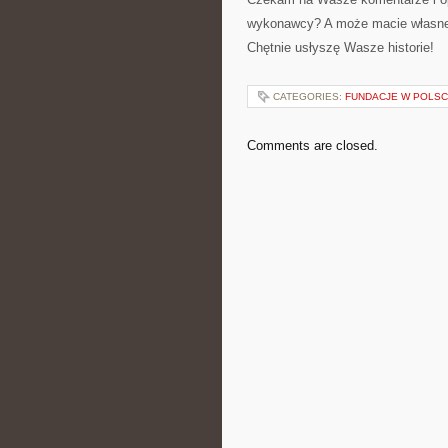
wykonawcy? A może macie własne
Chętnie usłyszę Wasze historie!
CATEGORIES:
FUNDACJE W POLS
Comments are closed.