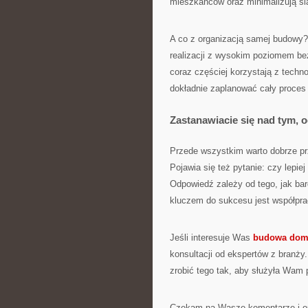
mieszkańców oraz minimalizują śla
A co z organizacją samej budowy?
realizacji z wysokim poziomem be
coraz częściej korzystają z techno
dokładnie zaplanować cały proces 
Zastanawiacie się nad tym, 
Przede wszystkim warto dobrze pr
Pojawia się też pytanie: czy lepie
Odpowiedź zależy od tego, jak ba
kluczem do sukcesu jest współpra
Jeśli interesuje Was
budowa dom
konsultacji od ekspertów z branży
zrobić tego tak, aby służyła Wam p
Czekam na Wasze komentarze i op