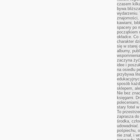
czasem kilk
bywa bliższa
wydarzeniu. 
znajomości, 
kawiarni, bib
spacery po m
początkiem r
okładce. Co 
charakter dzi
się w starej
albumy, publ
wspomnienia.
zaczyna żyć
idee i poszu
na osiedlu p
przybywa lit
edukacyjnych
sposób każde
sklepem, ale
Nie bez znac
księgarni. D
poleceniami,
stary fotel w
To przestrze
zaprasza do
środka, czło
udowadniać. 
pośpiechu, 
nie znał, i w
poruszyły. W