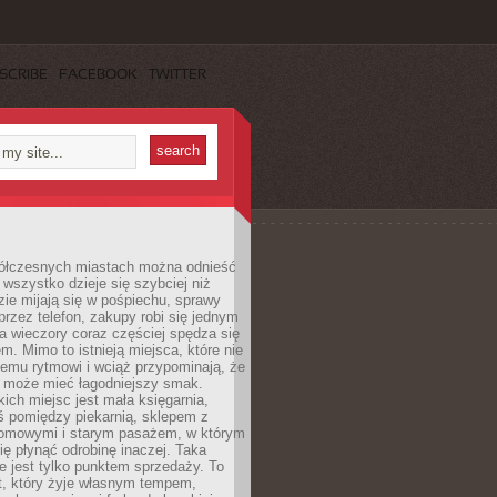
SCRIBE
FACEBOOK
TWITTER
ółczesnych miastach można odnieść
 wszystko dzieje się szybciej niż
zie mijają się w pośpiechu, sprawy
 przez telefon, zakupy robi się jednym
 a wieczory coraz częściej spędza się
m. Mimo to istnieją miejsca, które nie
temu rytmowi i wciąż przypominają, że
 może mieć łagodniejszy smak.
ich miejsc jest mała księgarnia,
ś pomiędzy piekarnią, sklepem z
domowymi i starym pasażem, w którym
ię płynąć odrobinę inaczej. Taka
ie jest tylko punktem sprzedaży. To
t, który żyje własnym tempem,