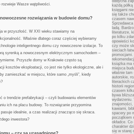
oddycha zapa
o rozwieje Wasze wątpliwości.
każdą półką 
księgarni ni
się także ch
a nowoczesne rozwiązania w budowie domu?
czasem nawe
Sprzedawca n
ladą. Bardzo
ja w przyszłość. W XXI wieku stawiamy na
literaturze, 
po kilku zda
nkcjonalność. Właśnie dlatego coraz częściej wybieramy
opowieści ko
echnologie inteligentnego domu czy nowoczesne izolacje. To
czy może skł
sieciach łat
dobrą syrenką a nowoczesnym elektrycznym samochodem –
promocjami.
rekomendacj
 wymierne. Przyszłe domy w Krakowie często są
książka ma 
ji kosztów eksploatacji, co jest nie tylko ekologiczne, ale i
miejsca budu
właśnie tam
by zamieszkać w miejscu, które samo „myśli”, kiedy
autorskie, r
ę?
literackich 
historii reg
czasem kilk
bywa bliższa
 o trendzie prefabrykacji – czyli budowaniu elementów
wydarzeniu. 
znajomości, 
iu ich na placu budowy. To rozwiązanie przypomina
kawiarni, bib
pasuje idealnie, a czas realizacji znacząco się skraca.
spacery po m
początkiem r
ażdego inwestora?
okładce. Co 
charakter dzi
się w starej
omu – czy są uzasadnione?