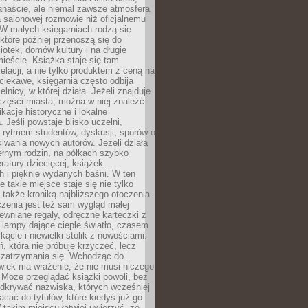
anaście, ale niemal zawsze atmosfera
 salonowej rozmowie niż oficjalnemu
W małych księgarniach rodzą się
które później przenoszą się do
liotek, domów kultury i na długie
ieście. Książka staje się tam
elacji, a nie tylko produktem z ceną na
ciekawe, księgarnia często odbija
elnicy, w której działa. Jeżeli znajduje
 części miasta, można w niej znaleźć
ikacje historyczne i lokalne
 Jeśli powstaje blisko uczelni,
 rytmem studentów, dyskusji, sporów o
kiwania nowych autorów. Jeżeli działa
ełnym rodzin, na półkach szybko
eratury dziecięcej, książek
 i pięknie wydanych baśni. W ten
 takie miejsce staje się nie tylko
 także kroniką najbliższego otoczenia.
zenia jest też sam wygląd małej
rewniane regały, odręczne karteczki z
 lampy dające ciepłe światło, czasem
 kącie i niewielki stolik z nowościami.
ń, która nie próbuje krzyczeć, lecz
 zatrzymania się. Wchodząc do
wiek ma wrażenie, że nie musi niczego
Może przeglądać książki powoli, bez
odkrywać nazwiska, których wcześniej
racać do tytułów, które kiedyś już go
 takim miejscu łatwiej uwierzyć, że