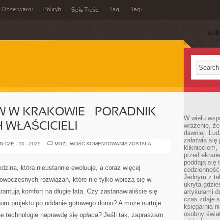
Obserwator
Polityk
Tagi
Tagi
Spis Treści
SUB
W KRAKOWIE – PORADNIK
W wielu wsp
 WŁAŚCICIELI
wrażenie, że
dawniej. Lud
załatwia się
BUDOWA
 CZE - 10 - 2025
MOŻLIWOŚĆ KOMENTOWANIA
ZOSTAŁA
kliknięciem,
DOMÓW
W
przed ekrane
KRAKOWIE
poddają się 
–
ina, która nieustannie ewoluuje, a coraz więcej
codzienność
PORADNIK
DLA
Jednym z tak
nowoczesnych rozwiązań, które nie tylko wpiszą się w
PRZYSZŁYCH
ukryta gdzie
WŁAŚCICIELI
antują komfort na długie lata. Czy zastanawialiście się
artykułami 
czas zdaje s
boru projektu po oddanie gotowego domu? A może nurtuje
księgarnia n
osobny świa
 technologie naprawdę się opłaca? Jeśli tak, zapraszam