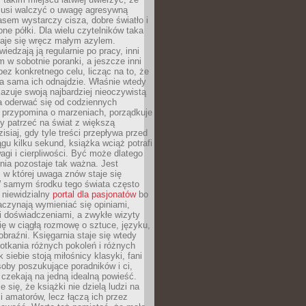
 musi walczyć o uwagę agresywną
sem wystarczy cisza, dobre światło i
ne półki. Dla wielu czytelników taka
taje się wręcz małym azylem.
iedzają ją regularnie po pracy, inni
m w sobotnie poranki, a jeszcze inni
ez konkretnego celu, licząc na to, że
a sama ich odnajdzie. Właśnie wtedy
okazuje swoją najbardziej nieoczywistą
a oderwać się od codziennych
 przypomina o marzeniach, porządkuje
y patrzeć na świat z większą
isiaj, gdy tyle treści przepływa przed
gu kilku sekund, książka wciąż potrafi
i i cierpliwości. Być może dlatego
nia pozostaje tak ważna. Jest
, w której uwaga znów staje się
W samym środku tego świata często
 niewidzialny
portal dla pasjonatów
bo
aczynają wymieniać się opiniami,
i doświadczeniami, a zwykłe wizyty
ię w ciągłą rozmowę o sztuce, języku,
obraźni. Księgarnia staje się wtedy
otkania różnych pokoleń i różnych
 siebie stoją miłośnicy klasyki, fani
soby poszukujące poradników i ci,
t czekają na jedną idealną powieść.
 się, że książki nie dzielą ludzi na
 i amatorów, lecz łączą ich przez