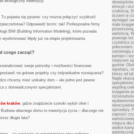
d ekologiczny inwestycji.
obowiązków,
emocje i ucz
czułością. Dz
oczami w cią
 Tu pojawia się pytanie: czy można połączyć szybkość
wymagać uwag
zpieczeństwa? Odpowiedź brzmi: tak! Profesjonalne firmy
mała księgar
przestrzenią
logii BIM (Building Information Modeling), które pozwala
wartością. 
powstaje też
i wyeliminować błędy już na etapie projektowania.
czytelnicy z
poleceniami 
zamieniają s
od czego zacząć?
pamięci i wy
miejscem sp
gustów. Obok
zeanalizować swoje potrzeby i możliwości finansowe.
reportażu, o
j postawić na gotowe projekty czy indywidualne rozwiązania?
którzy od la
Nagle okazuje
rdzo chcemy mieć unikalny dom – ale jedno jest pewne:
specjalistów
ca z doświadczonymi specjalistami.
wspólną cie
księgarnie p
różnorodnośc
wydawnictwa
ów kraków
, gdzie znajdziecie szeroki wybór ofert i
nieoczywiste
sprzedaży. P
. Budowa własnego domu to inwestycja życia – dlaczego nie
zaprosić czy
rzez długie lata?
wartościoweg
miejsce dla 
wielkie kamp
autentyczną 
inie – co uważacie za najważniejsze przy wyborze