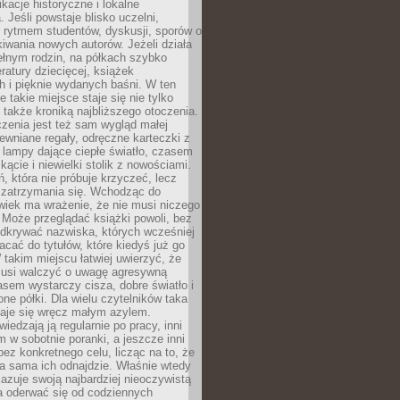
ikacje historyczne i lokalne
 Jeśli powstaje blisko uczelni,
 rytmem studentów, dyskusji, sporów o
kiwania nowych autorów. Jeżeli działa
ełnym rodzin, na półkach szybko
eratury dziecięcej, książek
 i pięknie wydanych baśni. W ten
 takie miejsce staje się nie tylko
 także kroniką najbliższego otoczenia.
zenia jest też sam wygląd małej
rewniane regały, odręczne karteczki z
 lampy dające ciepłe światło, czasem
 kącie i niewielki stolik z nowościami.
ń, która nie próbuje krzyczeć, lecz
 zatrzymania się. Wchodząc do
wiek ma wrażenie, że nie musi niczego
Może przeglądać książki powoli, bez
odkrywać nazwiska, których wcześniej
racać do tytułów, które kiedyś już go
 takim miejscu łatwiej uwierzyć, że
 musi walczyć o uwagę agresywną
sem wystarczy cisza, dobre światło i
ne półki. Dla wielu czytelników taka
taje się wręcz małym azylem.
iedzają ją regularnie po pracy, inni
m w sobotnie poranki, a jeszcze inni
ez konkretnego celu, licząc na to, że
a sama ich odnajdzie. Właśnie wtedy
okazuje swoją najbardziej nieoczywistą
a oderwać się od codziennych