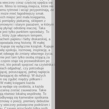
 a wieczory coraz częściej spędza się
m. Mimo to istnieją miejsca, które nie
temu rytmowi i wciąż przypominają, że
 może mieć łagodniejszy smak.
ich miejsc jest mała księgarnia,
ś pomiędzy piekarnią, sklepem z
domowymi i starym pasażem, w którym
ię płynąć odrobinę inaczej. Taka
ie jest tylko punktem sprzedaży. To
t, który żyje własnym tempem,
chem papieru i farby drukarskiej, a
opowiada inną historię. W małej
e kupuje się wyłącznie książek. Kupuje
wilę spokoju, rozmowę, inspirację, a
t odwagę do zmiany własnego życia.
ie jest tam tylko osobą stojącą za
 często staje się przewodnikiem po
kimś, kto potrafi spojrzeć na czytelnika i
niach odgadnąć, czy potrzebuje
jącej, poruszającej, pełnej napięcia
aniającej do refleksji. W dużych
wo się zgubić między półkami i
 W małej księgarni każda
a wydaje się osobista, a każda
szansę zostać zauważona. Takie
ją również lokalną wspólnotę. To
 odbywają się kameralne spotkania
ozmowy o poezji, premiery debiutów
czy wieczory poświęcone podróżom i
ionu. Czasem przychodzi kilka osób,