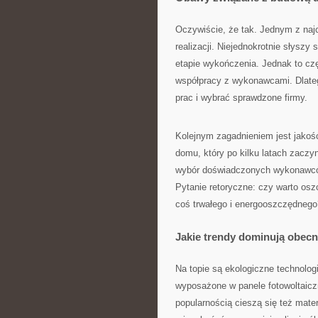
Oczywiście, że tak. Jednym z naj
realizacji. Niejednokrotnie słyszy
etapie wykończenia. Jednak to cz
współpracy z wykonawcami. Dlateg
prac i wybrać sprawdzone firmy.
Kolejnym zagadnieniem jest jakość
domu, który po kilku latach zaczyn
wybór doświadczonych wykonawcó
Pytanie retoryczne: czy warto os
coś trwałego i energooszczędnego
Jakie trendy dominują obec
Na topie są ekologiczne technolo
wyposażone w panele fotowoltaicz
popularnością cieszą się też mater