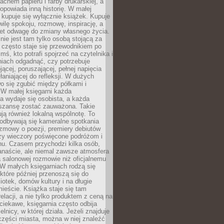
chem papieru i farby drukarskiej, a
opowiada inną historię. W małej
e kupuje się wyłącznie książek. Kupuje
wilę spokoju, rozmowę, inspirację, a
t odwagę do zmiany własnego życia.
ie jest tam tylko osobą stojącą za
 często staje się przewodnikiem po
kimś, kto potrafi spojrzeć na czytelnika i
niach odgadnąć, czy potrzebuje
jącej, poruszającej, pełnej napięcia
aniającej do refleksji. W dużych
wo się zgubić między półkami i
 W małej księgarni każda
a wydaje się osobista, a każda
szansę zostać zauważona. Takie
ją również lokalną wspólnotę. To
 odbywają się kameralne spotkania
ozmowy o poezji, premiery debiutów
czy wieczory poświęcone podróżom i
ionu. Czasem przychodzi kilka osób,
anaście, ale niemal zawsze atmosfera
 salonowej rozmowie niż oficjalnemu
W małych księgarniach rodzą się
które później przenoszą się do
liotek, domów kultury i na długie
ieście. Książka staje się tam
elacji, a nie tylko produktem z ceną na
ciekawe, księgarnia często odbija
elnicy, w której działa. Jeżeli znajduje
 części miasta, można w niej znaleźć