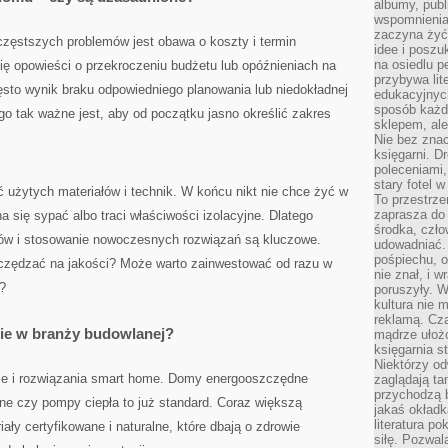
albumy, publ
wspomnienia.
zaczyna żyć
częstszych problemów jest obawa o koszty i termin
idee i poszu
na osiedlu p
 się opowieści o przekroczeniu budżetu lub opóźnieniach na
przybywa lit
ęsto wynik braku odpowiedniego planowania lub niedokładnej
edukacyjnych
sposób każde
o tak ważne jest, aby od początku jasno określić zakres
sklepem, ale
Nie bez znac
księgarni. D
poleceniami,
stary fotel w
 użytych materiałów i technik. W końcu nikt nie chce żyć w
To przestrze
zaprasza do
a się sypać albo traci właściwości izolacyjne. Dlatego
środka, czło
w i stosowanie nowoczesnych rozwiązań są kluczowe.
udowadniać. 
pośpiechu, 
zczędzać na jakości? Może warto zainwestować od razu w
nie znał, i w
?
poruszyły. W
kultura nie
reklamą. Cza
nie w branży budowlanej?
mądrze ułożo
księgarnia s
Niektórzy odw
gie i rozwiązania smart home. Domy energooszczędne
zaglądają ta
przychodzą b
ne czy pompy ciepła to już standard. Coraz większą
jakaś okładk
literatura p
iały certyfikowane i naturalne, które dbają o zdrowie
siłę. Pozwal