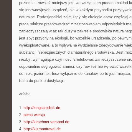
poziomie i również mniejszy jest we wszystkich pracach nakład lu
się innowacyjnych urządzeń, nie w każdym przypadku pozytywnie
naturalne. Profesjonaliści zajmujący się ekologią coraz częściej 
prace rolnicze przeprowadzać z zastosowaniem odpowiednich masz
zanieczyszczają w aż tak dużym zakresie środowiska naturalnego.
jest zbyt przychylna ekologii, bo wszelkie urządzenia, po pewnym
wyeksploatowane, a to wpływa na wydzielanie zdecydowanie więk
substancji niebezpiecznych dla naturalnego środowiska. Jest mo
niezbyt wymagające czynności zredukować zanieczyszczenie śro
odpowiednio segregować śmieci, czy również nie wylewać wszelki
do rzek, jezior itp., lecz wyłącznie do kanałów, bo to jest miejsce
trafia do punktu destylacji.
źródło:
———————————
1.
http://kingsizedick.de
2.
pełna wersja
3.
http://kirschner-versand.de
4.
http://kizmantravel.de