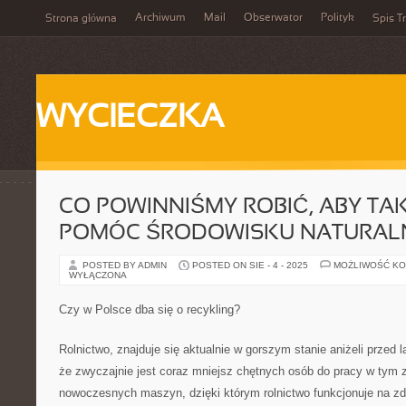
Archiwum
Mail
Obserwator
Polityk
Strona główna
Spis Tr
WYCIECZKA
CO POWINNIŚMY ROBIĆ, ABY TAK
POMÓC ŚRODOWISKU NATURAL
POSTED BY ADMIN
POSTED ON SIE - 4 - 2025
MOŻLIWOŚĆ K
WYŁĄCZONA
Czy w Polsce dba się o recykling?
Rolnictwo, znajduje się aktualnie w gorszym stanie aniżeli przed l
że zwyczajnie jest coraz mniejsz chętnych osób do pracy w tym 
nowoczesnych maszyn, dzięki którym rolnictwo funkcjonuje na 