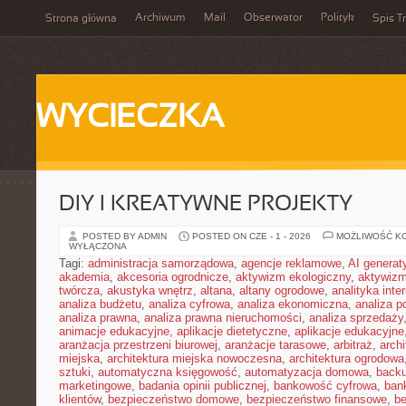
Archiwum
Mail
Obserwator
Polityk
Strona główna
Spis Tr
WYCIECZKA
DIY I KREATYWNE PROJEKTY
POSTED BY ADMIN
POSTED ON CZE - 1 - 2026
MOŻLIWOŚĆ K
WYŁĄCZONA
Tagi:
administracja samorządowa
,
agencje reklamowe
,
AI genera
akademia
,
akcesoria ogrodnicze
,
aktywizm ekologiczny
,
aktywizm
twórcza
,
akustyka wnętrz
,
altana
,
altany ogrodowe
,
analityka inte
analiza budżetu
,
analiza cyfrowa
,
analiza ekonomiczna
,
analiza p
analiza prawna
,
analiza prawna nieruchomości
,
analiza sprzedaży
animacje edukacyjne
,
aplikacje dietetyczne
,
aplikacje edukacyjne
aranżacja przestrzeni biurowej
,
aranżacje tarasowe
,
arbitraż
,
archi
miejska
,
architektura miejska nowoczesna
,
architektura ogrodowa
sztuki
,
automatyczna księgowość
,
automatyzacja domowa
,
back
marketingowe
,
badania opinii publicznej
,
bankowość cyfrowa
,
ban
klientów
,
bezpieczeństwo domowe
,
bezpieczeństwo finansowe
,
be