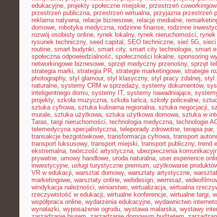
edukacyjne
,
projekty społeczne miejskie
,
przestrzeń coworkingow
przestrzeń publiczna
,
przestrzeń wirtualna
,
przyjazna przestrzeń 
reklama natywna
,
relacje biznesowe
,
relacje medialne
,
remarketin
domowe
,
robotyka medyczna
,
rodzinne finanse
,
rodzinne inwestyc
rozwój osobisty online
,
rynek lokalny
,
rynek nieruchomości
,
rynek
rysunek techniczny
,
seed capital
,
SEO techniczne
,
sieć 5G
,
siec
routine
,
smart budynki
,
smart city
,
smart city technologie
,
smart e
społeczna odpowiedzialność
,
społeczności lokalne
,
sponsoring w
networkingowe biznesowe
,
sprzęt medyczny przenośny
,
sprzęt te
strategia marki
,
strategia PR
,
strategie marketingowe
,
strategie r
photography
,
styl glamour
,
styl klasyczny
,
styl pracy zdalnej
,
styl
naturalne
,
systemy CRM w sprzedaży
,
systemy dokumentów
,
sys
inteligentnego domu
,
systemy IT
,
systemy nawadniające
,
systemy
projekty
,
szkoła muzyczna
,
szkoła tańca
,
szkoły policealne
,
sztuc
sztuka cyfrowa
,
sztuka kulinarna regionalna
,
sztuka negocjacji
,
sz
murale
,
sztuka użytkowa
,
sztuka użytkowa domowa
,
sztuka w int
Taras
,
targi nieruchomości
,
technologia medyczna
,
technologie 
telemedycyna specjalistyczna
,
teleporady zdrowotne
,
terapia par
,
transakcje bezgotówkowe
,
transformacja cyfrowa
,
transport auto
transport luksusowy
,
transport miejski
,
transport publiczny
,
trend 
ekstremalna
,
twórczość artystyczna
,
ubezpieczenia komunikacyj
prywatne
,
umowy handlowe
,
uroda naturalna
,
user experience onli
inwestycyjne
,
usługi turystyczne premium
,
użytkowanie produktó
VR w edukacji
,
warsztat domowy
,
warsztaty artystyczne
,
warsztat
marketingowe
,
warsztaty online
,
webdesign
,
wernisaż
,
wideofilmo
windykacja należności
,
winiarstwo
,
wirtualizacja
,
wirtualna rzeczy
rzeczywistość w edukacji
,
wirtualne konferencje
,
wirtualne targi
,
w
współpraca online
,
wydarzenia edukacyjne
,
wydawnictwo internet
wynalazki
,
wyposażenie ogrodu
,
wystawa malarska
,
wystawy inte
zarządzanie biurem
,
zarządzanie domowym budżetem
,
zarządzan