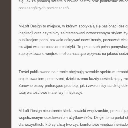
się, jak za pomocą światła budować nastrój oraz podkreślać walo
poszczególnych pomieszczeń.
M-Loft Design to miejsce, w którym spotykają się pasjonaci desi
inspiracji oraz czytelnicy zainteresowani nowoczesnym stylem ży
publikacjom portal pozwala odkrywać nowe trendy, poznawać ciek
rozwijać własne poczucie estetyki. To przestrzeń pełna pomysłów,
zaprojektowane wnętrze może znacząco wpływać na jakość codzi
Treści publikowane na stronie obejmują szerokie spektrum temat
projektowaniem przestrzeni, dzięki czemu każdy odwiedzający mo
Zarówno osoby preferujące prostotę, jak i zwolennicy bardziej de
tutaj wartościowe materiały i inspiracje.
M-Loft Design nieustannie śledzi nowinki wnętrzarskie, prezentuj
współczesnym oczekiwaniom użytkowników. Dzięki temu portal st
dla wszystkich, którzy chcą tworzyć komfortowe wnętrza i świado