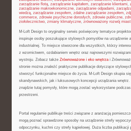
zarządzanie flotą
,
zarządzanie kapitałem
,
zarządzanie klientami
,
zarządzanie makroekonomiczne
,
zarządzanie odpadami
,
zarządz
wiedzą
,
zarządzanie zespołem
,
zdalne zarządzanie zespołem
,
zd
commerce
,
zdrowie psychiczne dorosłych
,
zdrowie publiczne
,
zdr
ziołolecznictwo
,
zmiany klimatyczne
,
zrównoważony rozwój miast
M-Loft Design to oryginalny serwis poświęcony tematyce projektow
inspiruje osoby poszukujące stylowych pomysłów na urządzenie a
industrialnej. To miejsce stworzone dla wszystkich, którzy inter
z wzornictwem, ozdabianiem wnętrz oraz najnowszymi rozwiązani
wystroju. Zobacz także
Zrównoważone i eko wnętrza
i Zrównoważo
stronie można znaleźć praktyczne publikacje dotyczące stylowych
stworzyć funkcjonalne miejsce do życia. M-Loft Design skupia si
skandynawskich, jak i luksusowych koncepcji urządzania wnętrz
znajdzie tutaj pomysły, które mogą zostać wykorzystane podczas
przestrzeni.
Portal regularnie publikuje treści związane z aranżacją pomieszcz
mogą poznać sprawdzone sposoby na urządzenie strefy wypoczy
odpoczynku, kuchni czy strefy kąpielowej. Duża liczba publikacji