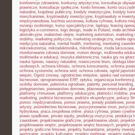
konferencje zdrowotne
,
konkursy artystyczne
,
konsultacje obywat
prawnicze
,
konsultacje społeczne
,
konto firmowe
,
konto oszczęd
naturalne
,
krajobraz publiczny
,
kredyty inwestycyjne
,
kredyty kon
mieszkaniowe
,
kryptowaluty inwestycyjne
,
kryptowaluty w inwest
międzynarodowa
,
kuchnia sezonowa
,
kultura cyfrowa
,
kultura mie
rozwoju osobistego
,
kursy specjalistyczne
,
laptopy
,
leasing opera
logistyka e-commerce
,
logo design
,
made in Poland
,
mała archite
abstrakcyjne
,
malarstwo olejne
,
marketing automation
,
marketing 
mobilny
,
marketing polityczny
,
marketing strategiczny
,
meble ogr
medycyna naturalna
,
mental health
,
mentoring
,
mentoring zawodo
mikroekonomia
,
mikroelektronika
,
mikrofinanse
,
moda luksusowa
monitorowanie zdrowia domowe
,
motion design
,
multimedia eduka
multimedia w edukacji
,
muzyka elektroniczna
,
nauka gry na gitar
nauka śpiewu
,
nawozy naturalne
,
nowoczesne biuro
,
obsługa klien
osobowych
,
ochrona klimatu
,
ochrona konsumenta
,
ochrona powie
ochrona systemów
,
ochrona wód
,
ochrona zdrowia
,
ogród japoński
wiejski
,
Ogród zimowy
,
ogrodnictwo miejskie
,
opieka nad senioram
biznesowe
,
oprogramowanie ERP
,
optyka
,
organizacja konferencji
ozdoby domowe
,
paleniska ogrodowe
,
patenty
,
personal branding
pielęgniarstwo
,
piwowarstwo domowe
,
planowanie emerytalne
,
pla
platformy chmurowe
,
platformy edukacyjne
,
płatności mobilne
,
po
marketing
,
podróże biznesowe
,
podróże ekspedycyjne
,
pokazy fi
pomoc międzynarodowa
,
pomoc prawna
,
porady podatkowe
,
pora
artysty
,
pośrednictwo biznesowe
,
pozycjonowanie stron
,
pożyczki
hybrydowa
,
praca zespołowa online
,
prasa cyfrowa
,
prawo cywiln
prawo spadkowe
,
private equity
,
produkcja muzyczna
,
produkcja t
zawodowe
,
projektowanie graficzne
,
projektowanie ubrań
,
projekto
projektowanie wnętrz
,
projektowanie wnętrz biurowych
,
projekty e
projekty graficzne firmowe
,
projekty humanitarne
,
projekty inwest
wertykalne
,
projekty kulturalne
,
projekty meblowe
,
projekty parko