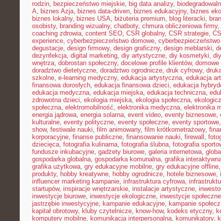
rodzin
,
bezpieczeństwo miejskie
,
big data analizy
,
biodegradowaln
A
,
biznes Azja
,
biznes data-driven
,
biznes edukacyjny
,
biznes eko
biznes lokalny
,
biznes USA
,
biżuteria premium
,
blog literacki
,
bra
osobisty
,
branding wizualny
,
chatboty
,
chmura obliczeniowa firmy
coaching zdrowia
,
content SEO
,
CSR globalny
,
CSR strategie
,
CS
experience
,
cyberbezpieczeństwo domowe
,
cyberbezpieczeństwo
degustacje
,
design firmowy
,
design graficzny
,
design meblarski
,
d
dezynfekcja
,
digital marketing
,
diy artystyczne
,
diy kosmetyki
,
di
wnętrza
,
dobrostan społeczny
,
docelowe profile klientów
,
domowe 
doradztwo dietetyczne
,
doradztwo ogrodnicze
,
druk cyfrowy
,
druka
szkolne
,
e-learning medyczny
,
edukacja artystyczna
,
edukacja ar
finansowa dorosłych
,
edukacja finansowa dzieci
,
edukacja hybry
edukacja medyczna
,
edukacja miejska
,
edukacja techniczna
,
edu
zdrowotna dzieci
,
ekologia miejska
,
ekologia społeczna
,
ekologic
społeczna
,
elektromobilność
,
elektronika medyczna
,
elektronika 
energia jądrowa
,
energia solarna
,
event video
,
eventy biznesowe
,
kulturalne
,
eventy polityczne
,
eventy społeczne
,
eventy sportowe
show
,
festiwale nauki
,
film animowany
,
film krótkometrażowy
,
fin
korporacyjne
,
finanse publiczne
,
finansowanie nauki
,
firewall
,
foto
dziecięca
,
fotografia kulinarna
,
fotografia ślubna
,
fotografia sport
fundusze inkubacyjne
,
gadżety biurowe
,
galeria internetowa
,
globa
gospodarka globalna
,
gospodarka komunalna
,
grafika interaktywn
grafika użytkowa
,
gry edukacyjne mobilne
,
gry edukacyjne offline
produkty
,
hobby kreatywne
,
hobby ogrodnicze
,
hotele biznesowe
,
influencer marketing kampanie
,
infrastruktura cyfrowa
,
infrastrukt
startupów
,
inspiracje wnętrzarskie
,
instalacje artystyczne
,
inwesto
inwestycje biurowe
,
inwestycje ekologiczne
,
inwestycje społeczne
jastrzębie inwestycyjne
,
kampanie edukacyjne
,
kampanie społecz
kapitał obrotowy
,
kluby czytelnicze
,
know-how
,
kodeks etyczny
,
k
komputery mobilne
,
komunikacja interpersonalna
,
komunikatory
,
k