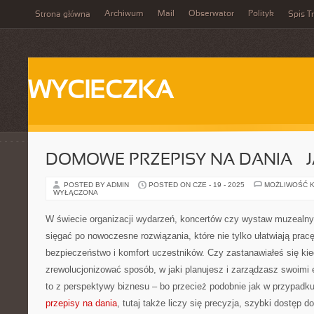
Archiwum
Mail
Obserwator
Polityk
Strona główna
Spis Tr
WYCIECZKA
DOMOWE PRZEPISY NA DANIA – 
POSTED BY ADMIN
POSTED ON CZE - 19 - 2025
MOŻLIWOŚĆ 
WYŁĄCZONA
W świecie organizacji wydarzeń, koncertów czy wystaw muzealn
sięgać po nowoczesne rozwiązania, które nie tylko ułatwiają pracę
bezpieczeństwo i komfort uczestników. Czy zastanawiałeś się kie
zrewolucjonizować sposób, w jaki planujesz i zarządzasz swoimi
to z perspektywy biznesu – bo przecież podobnie jak w przypadk
przepisy na dania
, tutaj także liczy się precyzja, szybki dostęp do