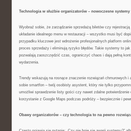
Technologia w służbie organizatorów – nowoczesne systemy 
Wyobraź sobie, że zarządzanie sprzedażą biletów czy rejestracj
układanie idealnego menu w restauracji – wszystko musi być dopi
przypadku kluczowe jest wdrożenie profesjonalnych platform onlin
proces sprzedaży i eliminują ryzyko błędów. Takie systemy to jak
pozwalają zaoszczędzić czas, ograniczyć chaos i dają pełną kont
wydarzenia.
Trendy wskazują na rosnące znaczenie rozwiązań chmurowych i a
sobie smartfon – twój osobisty asystent, który nie tylko przypomn
umożliwi sprawdzenie listy gości czy nawet zdalne potwierdzenie 
korzystanie z Google Maps podczas podróży – bezpiecznie i pewni
Obawy organizatorów – czy technologia to na pewno rozwiąz
Często pojawia się pytanie: „Czy nie boję się awarii systemu?” alb