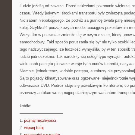
Ludzie jeżdżą od zawsze. Przed stuleciami pokonanie większej o
czasu. Wtedy jedynymi środkami transportu były zwierzęta pociąg
Nic zatem niepokojącego, że podróż za granicę trwała parę miesię
kolej. Szybkość początkowych modeli pociągów pozostawiała mn
Wszystko w przewozie zmieniło się w owym czasie, kiedy upowsz
samochodowy. Taki sposób poruszania się był nie tylko szybki l
tego nadzwyczajnego, że ludzkość wymyśliła, by w ten sposób tr
ludzie jednocześnie. Tak narodziły się usługi typu wynajem aut
wiele osób pamięta pierwsze wersje tych cudów techniki, nazywan
Niemniej jednak teraz, w dobie postępu, autobusy nie przypomina
Są to pojazdy klimatyzowane oraz ogrzewane, niejednokrotnie w
odtwarzacz DVD. Podróż staje się prawdziwym komfortem, co prz
przewozy autokarowe są najpopularniejszym wariantem transportu
źródło:
———————————
1.
poznaj możliwości
2.
więcej tutaj
3.
przeczytaj wszystko