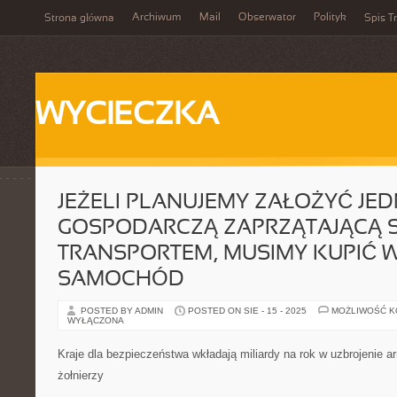
Archiwum
Mail
Obserwator
Polityk
Strona główna
Spis Tr
WYCIECZKA
JEŻELI PLANUJEMY ZAŁOŻYĆ JE
GOSPODARCZĄ ZAPRZĄTAJĄCĄ S
TRANSPORTEM, MUSIMY KUPIĆ 
SAMOCHÓD
POSTED BY ADMIN
POSTED ON SIE - 15 - 2025
MOŻLIWOŚĆ 
WYŁĄCZONA
Kraje dla bezpieczeństwa wkładają miliardy na rok w uzbrojenie a
żołnierzy