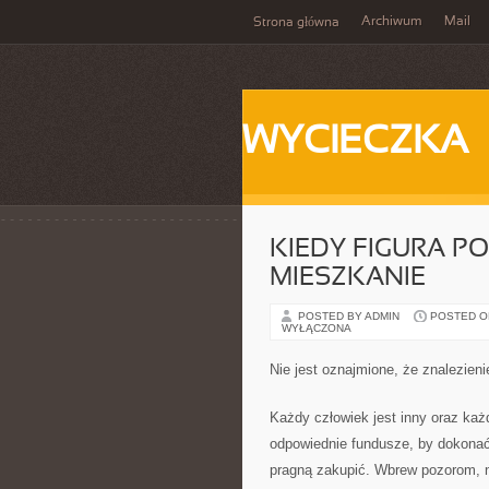
Archiwum
Mail
Strona główna
WYCIECZKA
KIEDY FIGURA P
MIESZKANIE
POSTED BY ADMIN
POSTED ON
WYŁĄCZONA
Nie jest oznajmione, że znalezie
Każdy człowiek jest inny oraz każ
odpowiednie fundusze, by dokonać 
pragną zakupić. Wbrew pozorom, n