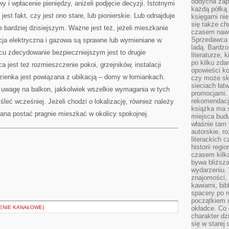
oddycha zapa
 i wpłacenie pieniędzy, aniżeli podjęcie decyzji. Istotnymi
każdą półką 
est fakt, czy jest ono stare, lub pionierskie. Lub odnajduje
księgarni ni
się także ch
e bardziej dzisiejszym. Ważne jest też, jeżeli mieszkanie
czasem nawe
Sprzedawca n
acja elektryczna i gazowa są sprawne lub wymieniane w
ladą. Bardzo
cu zdecydowanie bezpieczniejszym jest to drugie
literaturze, 
po kilku zda
 jest też rozmieszczenie pokoi, grzejników, instalacji
opowieści ko
łazienka jest powiązana z ubikacją – domy w łomiankach.
czy może skł
sieciach łat
ą uwagę na balkon, jakkolwiek wszelkie wymagania w tych
promocjami.
rekomendacj
leć wcześniej. Jeżeli chodzi o lokalizację, również należy
książka ma 
ana postać pragnie mieszkać w okolicy spokojnej.
miejsca budu
właśnie tam
autorskie, r
literackich 
historii reg
czasem kilk
bywa bliższa
wydarzeniu. 
znajomości, 
kawiarni, bib
spacery po m
początkiem r
ENIE KANAŁOWE)
okładce. Co 
charakter dzi
się w starej