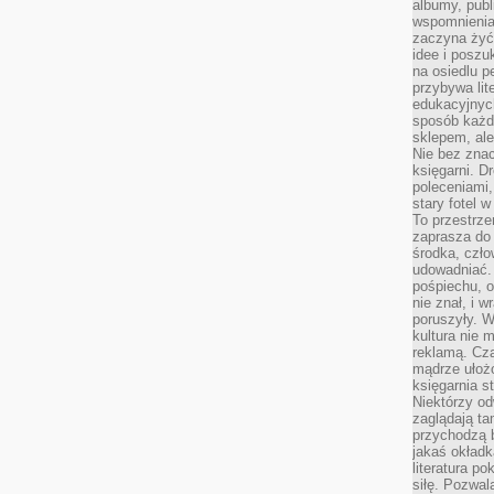
albumy, publ
wspomnienia.
zaczyna żyć
idee i poszu
na osiedlu p
przybywa lit
edukacyjnych
sposób każde
sklepem, ale
Nie bez znac
księgarni. D
poleceniami,
stary fotel w
To przestrze
zaprasza do
środka, czło
udowadniać. 
pośpiechu, 
nie znał, i w
poruszyły. W
kultura nie
reklamą. Cza
mądrze ułożo
księgarnia s
Niektórzy odw
zaglądają ta
przychodzą b
jakaś okładk
literatura p
siłę. Pozwal