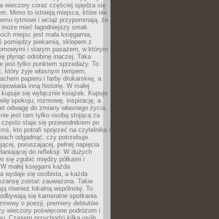
 a wieczory coraz częściej spędza się
m. Mimo to istnieją miejsca, które nie
temu rytmowi i wciąż przypominają, że
 może mieć łagodniejszy smak.
ich miejsc jest mała księgarnia,
ś pomiędzy piekarnią, sklepem z
domowymi i starym pasażem, w którym
ię płynąć odrobinę inaczej. Taka
ie jest tylko punktem sprzedaży. To
t, który żyje własnym tempem,
chem papieru i farby drukarskiej, a
opowiada inną historię. W małej
e kupuje się wyłącznie książek. Kupuje
wilę spokoju, rozmowę, inspirację, a
t odwagę do zmiany własnego życia.
ie jest tam tylko osobą stojącą za
 często staje się przewodnikiem po
kimś, kto potrafi spojrzeć na czytelnika i
niach odgadnąć, czy potrzebuje
jącej, poruszającej, pełnej napięcia
aniającej do refleksji. W dużych
wo się zgubić między półkami i
 W małej księgarni każda
a wydaje się osobista, a każda
szansę zostać zauważona. Takie
ją również lokalną wspólnotę. To
 odbywają się kameralne spotkania
ozmowy o poezji, premiery debiutów
czy wieczory poświęcone podróżom i
ionu. Czasem przychodzi kilka osób,