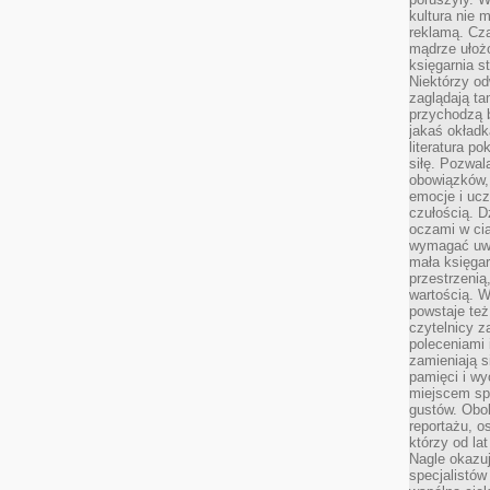
kultura nie
reklamą. Cza
mądrze ułożo
księgarnia s
Niektórzy odw
zaglądają ta
przychodzą b
jakaś okładk
literatura p
siłę. Pozwal
obowiązków,
emocje i ucz
czułością. Dz
oczami w cią
wymagać uwag
mała księgar
przestrzenią
wartością. 
powstaje też
czytelnicy z
poleceniami 
zamieniają s
pamięci i wy
miejscem sp
gustów. Obok
reportażu, o
którzy od la
Nagle okazuje
specjalistów