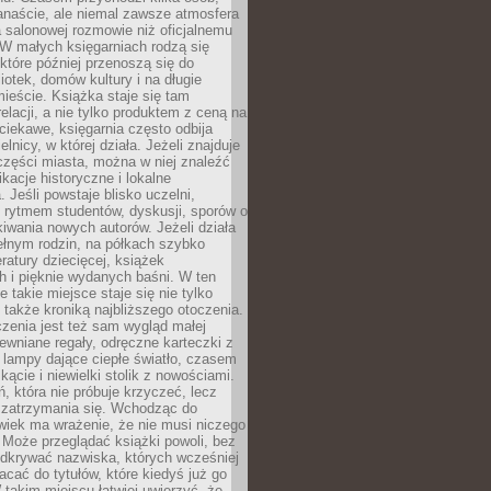
anaście, ale niemal zawsze atmosfera
 salonowej rozmowie niż oficjalnemu
W małych księgarniach rodzą się
które później przenoszą się do
liotek, domów kultury i na długie
ieście. Książka staje się tam
elacji, a nie tylko produktem z ceną na
ciekawe, księgarnia często odbija
elnicy, w której działa. Jeżeli znajduje
 części miasta, można w niej znaleźć
ikacje historyczne i lokalne
 Jeśli powstaje blisko uczelni,
 rytmem studentów, dyskusji, sporów o
kiwania nowych autorów. Jeżeli działa
ełnym rodzin, na półkach szybko
eratury dziecięcej, książek
 i pięknie wydanych baśni. W ten
 takie miejsce staje się nie tylko
 także kroniką najbliższego otoczenia.
zenia jest też sam wygląd małej
rewniane regały, odręczne karteczki z
 lampy dające ciepłe światło, czasem
 kącie i niewielki stolik z nowościami.
ń, która nie próbuje krzyczeć, lecz
 zatrzymania się. Wchodząc do
wiek ma wrażenie, że nie musi niczego
Może przeglądać książki powoli, bez
odkrywać nazwiska, których wcześniej
racać do tytułów, które kiedyś już go
 takim miejscu łatwiej uwierzyć, że