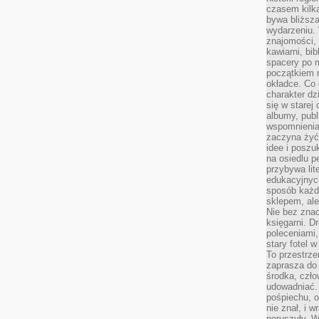
czasem kilk
bywa bliższa
wydarzeniu. 
znajomości, 
kawiarni, bib
spacery po m
początkiem r
okładce. Co 
charakter dzi
się w starej
albumy, publ
wspomnienia.
zaczyna żyć
idee i poszu
na osiedlu p
przybywa lit
edukacyjnych
sposób każde
sklepem, ale
Nie bez znac
księgarni. D
poleceniami,
stary fotel w
To przestrze
zaprasza do
środka, czło
udowadniać. 
pośpiechu, 
nie znał, i w
poruszyły. W