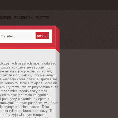
SCRIBE
FACEBOOK
TWITTER
ółczesnych miastach można odnieść
 wszystko dzieje się szybciej niż
zie mijają się w pośpiechu, sprawy
 przez telefon, zakupy robi się jednym
 a wieczory coraz częściej spędza się
m. Mimo to istnieją miejsca, które nie
temu rytmowi i wciąż przypominają, że
 może mieć łagodniejszy smak.
ich miejsc jest mała księgarnia,
ś pomiędzy piekarnią, sklepem z
domowymi i starym pasażem, w którym
ię płynąć odrobinę inaczej. Taka
ie jest tylko punktem sprzedaży. To
t, który żyje własnym tempem,