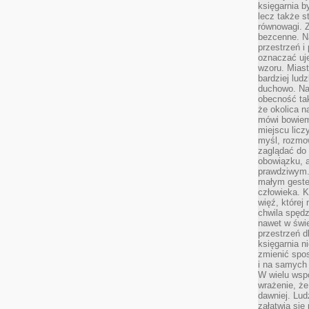
księgarnia b
lecz także s
równowagi. Z
bezcenne. Na
przestrzeń i
oznaczać uj
wzoru. Miast
bardziej lud
duchowo. Naw
obecność tak
że okolica n
mówi bowiem
miejscu licz
myśl, rozmow
zaglądać do 
obowiązku, a
prawdziwym.
małym gestem
człowieka. 
więź, której
chwila spęd
nawet w świ
przestrzeń d
księgarnia ni
zmienić spos
i na samych 
W wielu wsp
wrażenie, że
dawniej. Lud
załatwia się