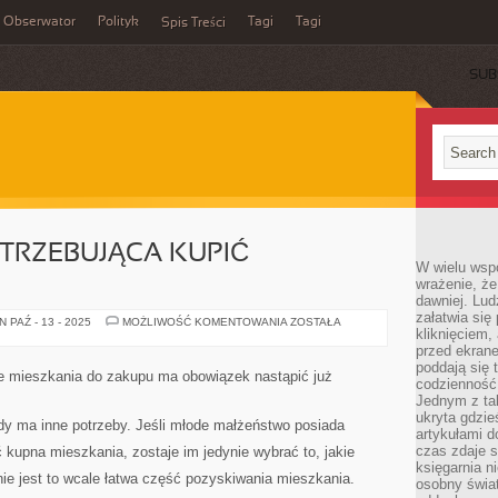
Obserwator
Polityk
Tagi
Tagi
Spis Treści
SUB
OTRZEBUJĄCA KUPIĆ
W wielu wsp
wrażenie, że
dawniej. Lud
załatwia się
KIEDY
 PAŹ - 13 - 2025
MOŻLIWOŚĆ KOMENTOWANIA
ZOSTAŁA
kliknięciem,
FIGURA
POTRZEBUJĄCA
przed ekrane
KUPIĆ
poddają się 
MIESZKANIE
nie mieszkania do zakupu ma obowiązek nastąpić już
codzienność
Jednym z tak
ukryta gdzie
dy ma inne potrzeby. Jeśli młode małżeństwo posiada
artykułami 
czas zdaje s
kupna mieszkania, zostaje im jedynie wybrać to, jakie
księgarnia n
ie jest to wcale łatwa część pozyskiwania mieszkania.
osobny świa