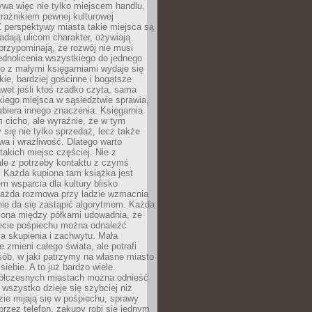
ywa więc nie tylko miejscem handlu,
trażnikiem pewnej kulturowej
 perspektywy miasta takie miejsca są
dają ulicom charakter, ożywiają
 przypominają, że rozwój nie musi
ednolicenia wszystkiego do jednego
o z małymi księgarniami wydaje się
zkie, bardziej gościnne i bogatsze
et jeśli ktoś rzadko czyta, sama
iego miejsca w sąsiedztwie sprawia,
abiera innego znaczenia. Księgarnia
 cicho, ale wyraźnie, że w tym
y się nie tylko sprzedaż, lecz także
a i wrażliwość. Dlatego warto
takich miejsc częściej. Nie z
le z potrzeby kontaktu z czymś
 Każda kupiona tam książka jest
 wsparcia dla kultury blisko
Każda rozmowa przy ladzie wzmacnia
 nie da się zastąpić algorytmem. Każda
zona między półkami udowadnia, że
ecie pośpiechu można odnaleźć
la skupienia i zachwytu. Mała
e zmieni całego świata, ale potrafi
ób, w jaki patrzymy na własne miasto
siebie. A to już bardzo wiele.
ółczesnych miastach można odnieść
 wszystko dzieje się szybciej niż
zie mijają się w pośpiechu, sprawy
 przez telefon, zakupy robi się jednym