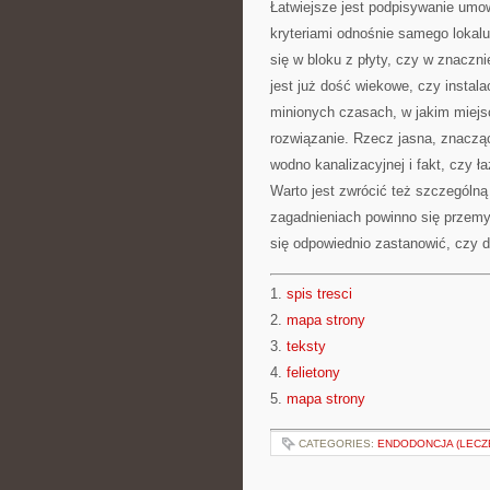
Łatwiejsze jest podpisywanie umowy
kryteriami odnośnie samego lokalu j
się w bloku z płyty, czy w znaczni
jest już dość wiekowe, czy instal
minionych czasach, w jakim miejs
rozwiązanie. Rzecz jasna, znacząca
wodno kanalizacyjnej i fakt, czy 
Warto jest zwrócić też szczególn
zagadnieniach powinno się przemyś
się odpowiednio zastanowić, czy d
1.
spis tresci
2.
mapa strony
3.
teksty
4.
felietony
5.
mapa strony
CATEGORIES:
ENDODONCJA (LECZ