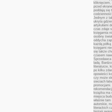
kliknięciem,
przed ekrane
poddają się 
codzienność
Jednym z tak
ukryta gdzie
artykułami 
czas zdaje s
księgarnia n
osobny świa
oddycha zapa
każdą półką 
księgarni ni
się także ch
czasem nawe
Sprzedawca n
ladą. Bardzo
literaturze, 
po kilku zda
opowieści ko
czy może skł
sieciach łat
promocjami.
rekomendacj
książka ma 
miejsca budu
właśnie tam
autorskie, r
literackich 
historii reg