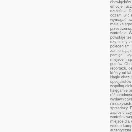
obowiązków,
emocje i ucz
czułością. Dz
oczami w cią
wymagać uwag
mała księgar
przestrzenią
wartością. 
powstaje też
czytelnicy z
poleceniami 
zamieniają s
pamięci i wy
miejscem sp
gustów. Obok
reportażu, o
którzy od la
Nagle okazuje
specjalistów
wspólną cie
księgarnie p
różnorodnośc
wydawnictwa
nieoczywiste
sprzedaży. P
zaprosić czy
wartościoweg
miejsce dla 
wielkie kamp
autentyczną 