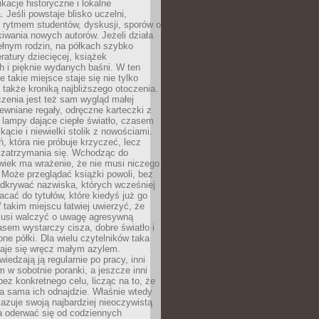
ikacje historyczne i lokalne
 Jeśli powstaje blisko uczelni,
 rytmem studentów, dyskusji, sporów o
kiwania nowych autorów. Jeżeli działa
ełnym rodzin, na półkach szybko
eratury dziecięcej, książek
 i pięknie wydanych baśni. W ten
 takie miejsce staje się nie tylko
 także kroniką najbliższego otoczenia.
zenia jest też sam wygląd małej
rewniane regały, odręczne karteczki z
 lampy dające ciepłe światło, czasem
 kącie i niewielki stolik z nowościami.
ń, która nie próbuje krzyczeć, lecz
 zatrzymania się. Wchodząc do
wiek ma wrażenie, że nie musi niczego
Może przeglądać książki powoli, bez
odkrywać nazwiska, których wcześniej
racać do tytułów, które kiedyś już go
 takim miejscu łatwiej uwierzyć, że
 musi walczyć o uwagę agresywną
sem wystarczy cisza, dobre światło i
ne półki. Dla wielu czytelników taka
taje się wręcz małym azylem.
iedzają ją regularnie po pracy, inni
m w sobotnie poranki, a jeszcze inni
ez konkretnego celu, licząc na to, że
a sama ich odnajdzie. Właśnie wtedy
okazuje swoją najbardziej nieoczywistą
a oderwać się od codziennych