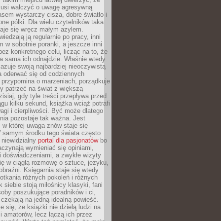
 musi walczyć o uwagę agresywną
sem wystarczy cisza, dobre światło i
ne półki. Dla wielu czytelników taka
taje się wręcz małym azylem.
iedzają ją regularnie po pracy, inni
m w sobotnie poranki, a jeszcze inni
ez konkretnego celu, licząc na to, że
a sama ich odnajdzie. Właśnie wtedy
okazuje swoją najbardziej nieoczywistą
a oderwać się od codziennych
 przypomina o marzeniach, porządkuje
y patrzeć na świat z większą
isiaj, gdy tyle treści przepływa przed
gu kilku sekund, książka wciąż potrafi
i i cierpliwości. Być może dlatego
nia pozostaje tak ważna. Jest
, w której uwaga znów staje się
W samym środku tego świata często
 niewidzialny
portal dla pasjonatów
bo
aczynają wymieniać się opiniami,
i doświadczeniami, a zwykłe wizyty
ię w ciągłą rozmowę o sztuce, języku,
obraźni. Księgarnia staje się wtedy
otkania różnych pokoleń i różnych
 siebie stoją miłośnicy klasyki, fani
soby poszukujące poradników i ci,
t czekają na jedną idealną powieść.
 się, że książki nie dzielą ludzi na
 i amatorów, lecz łączą ich przez