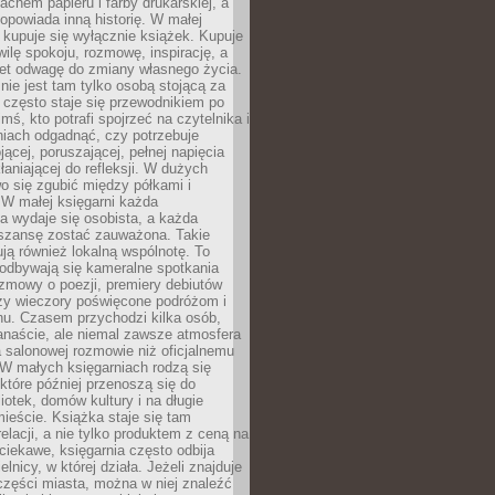
chem papieru i farby drukarskiej, a
opowiada inną historię. W małej
e kupuje się wyłącznie książek. Kupuje
wilę spokoju, rozmowę, inspirację, a
t odwagę do zmiany własnego życia.
ie jest tam tylko osobą stojącą za
 często staje się przewodnikiem po
kimś, kto potrafi spojrzeć na czytelnika i
niach odgadnąć, czy potrzebuje
jącej, poruszającej, pełnej napięcia
aniającej do refleksji. W dużych
wo się zgubić między półkami i
 W małej księgarni każda
a wydaje się osobista, a każda
szansę zostać zauważona. Takie
ją również lokalną wspólnotę. To
 odbywają się kameralne spotkania
ozmowy o poezji, premiery debiutów
czy wieczory poświęcone podróżom i
ionu. Czasem przychodzi kilka osób,
anaście, ale niemal zawsze atmosfera
 salonowej rozmowie niż oficjalnemu
W małych księgarniach rodzą się
które później przenoszą się do
liotek, domów kultury i na długie
ieście. Książka staje się tam
elacji, a nie tylko produktem z ceną na
ciekawe, księgarnia często odbija
elnicy, w której działa. Jeżeli znajduje
 części miasta, można w niej znaleźć