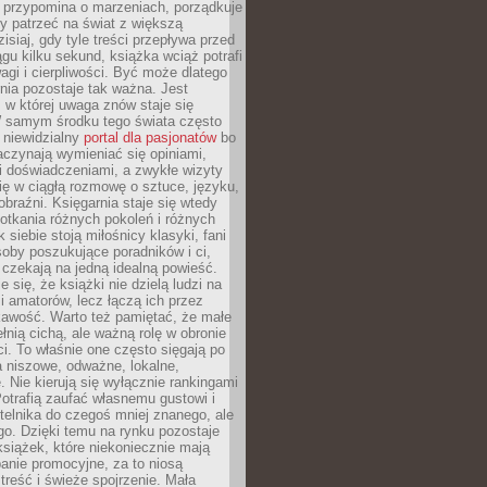
 przypomina o marzeniach, porządkuje
y patrzeć na świat z większą
isiaj, gdy tyle treści przepływa przed
gu kilku sekund, książka wciąż potrafi
i i cierpliwości. Być może dlatego
nia pozostaje tak ważna. Jest
, w której uwaga znów staje się
W samym środku tego świata często
 niewidzialny
portal dla pasjonatów
bo
aczynają wymieniać się opiniami,
i doświadczeniami, a zwykłe wizyty
ię w ciągłą rozmowę o sztuce, języku,
obraźni. Księgarnia staje się wtedy
otkania różnych pokoleń i różnych
 siebie stoją miłośnicy klasyki, fani
soby poszukujące poradników i ci,
t czekają na jedną idealną powieść.
 się, że książki nie dzielą ludzi na
 i amatorów, lecz łączą ich przez
kawość. Warto też pamiętać, że małe
ełnią cichą, ale ważną rolę w obronie
i. To właśnie one często sięgają po
 niszowe, odważne, lokalne,
. Nie kierują się wyłącznie rankingami
otrafią zaufać własnemu gustowi i
telnika do czegoś mniej znanego, ale
o. Dzięki temu na rynku pozostaje
książek, które niekoniecznie mają
anie promocyjne, za to niosą
treść i świeże spojrzenie. Mała