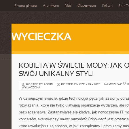
Archiwum
Mail
Obserwator
Polityk
Strona główna
Spis Tr
WYCIECZKA
KOBIETA W ŚWIECIE MODY: JAK
SWÓJ UNIKALNY STYL!
POSTED BY ADMIN
POSTED ON CZE - 19 - 2025
MOŻLIWOŚĆ 
WYŁĄCZONA
W dzisiejszym świecie, gdzie technologia pędzi jak szalony, cora
rozwiązania, które nie tylko ułatwiają organizację wydarzeń, ale 
bezpieczeństwa. Zastanawiałeś się kiedyś, jak nowoczesne IT m
koncertów, eventów czy nawet muzeów? Odpowiedź jest prosta: to
które rewolucjonizują sposób, w jaki zarządzamy i promujemy nas