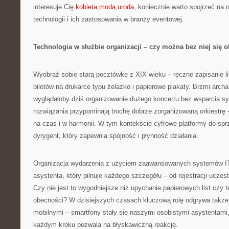
interesuje Cię
kobieta,moda,uroda
, koniecznie warto spojrzeć na 
technologii i ich zastosowania w branży eventowej.
Technologia w służbie organizacji – czy można bez niej się 
Wyobraź sobie starą pocztówkę z XIX wieku – ręczne zapisanie li
biletów na drukarce typu żelazko i papierowe plakaty. Brzmi arch
wyglądałoby dziś organizowanie dużego koncertu bez wsparcia 
rozwiązania przypominają trochę dobrze zorganizowaną orkiestrę
na czas i w harmonii. W tym kontekście cyfrowe platformy do spr
dyrygent, który zapewnia spójność i płynność działania.
Organizacja wydarzenia z użyciem zaawansowanych systemów IT 
asystenta, który pilnuje każdego szczegółu – od rejestracji uczes
Czy nie jest to wygodniejsze niż upychanie papierowych list czy t
obecności? W dzisiejszych czasach kluczową rolę odgrywa także 
mobilnymi – smartfony stały się naszymi osobistymi asystentami,
każdym kroku pozwala na błyskawiczną reakcję.