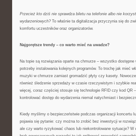
Przecież kto dziś nie sprawdza biletu na telefonie albo nie korzyst
wydarzeniowych?
To właśnie ta digitalizacja przyczynia się do z
komfortu uczestników oraz organizatorów.
Najgorętsze trendy – co warto mieć na uwadze?
Na topie są rozwiązania oparte na chmurze – wszystko dostępne
potrzeby instalowania kolejnych programów. To trochę jak mieć wła
muzyki w chmurze zamiast gromadzić płyty czy kasety. Nowoczes
również śledzenie sprzedaży w czasie rzeczywistym i szybkie re
więcej, coraz częściej stosuje się technologie RFID czy kod QR 
kontrolować dostęp do wydarzenia niemal natychmiast i bezpieczn
Kiedy myślimy o bezpieczeństwie podczas organizacji koncertu l
pojawia się pytanie: czy można to zrobić bez inwestycji w rozwi
ale czy warto ryzykować chaos lub niekontrolowane sytuacje? W do
brak nowoczesnych narzędzi to jak próbować prowadzić samochó