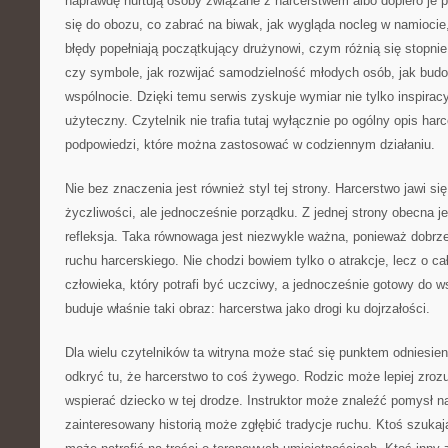
naprawdę nurtują osoby związane z harcerstwem albo dopiero je 
się do obozu, co zabrać na biwak, jak wygląda nocleg w namiocie,
błędy popełniają początkujący drużynowi, czym różnią się stopnie
czy symbole, jak rozwijać samodzielność młodych osób, jak bud
wspólnocie. Dzięki temu serwis zyskuje wymiar nie tylko inspiracy
użyteczny. Czytelnik nie trafia tutaj wyłącznie po ogólny opis har
podpowiedzi, które można zastosować w codziennym działaniu.
Nie bez znaczenia jest również styl tej strony. Harcerstwo jawi się
życzliwości, ale jednocześnie porządku. Z jednej strony obecna je
refleksja. Taka równowaga jest niezwykle ważna, ponieważ dobrz
ruchu harcerskiego. Nie chodzi bowiem tylko o atrakcje, lecz o 
człowieka, który potrafi być uczciwy, a jednocześnie gotowy do w
buduje właśnie taki obraz: harcerstwa jako drogi ku dojrzałości.
Dla wielu czytelników ta witryna może stać się punktem odniesi
odkryć tu, że harcerstwo to coś żywego. Rodzic może lepiej zroz
wspierać dziecko w tej drodze. Instruktor może znaleźć pomysł 
zainteresowany historią może zgłębić tradycje ruchu. Ktoś szuka