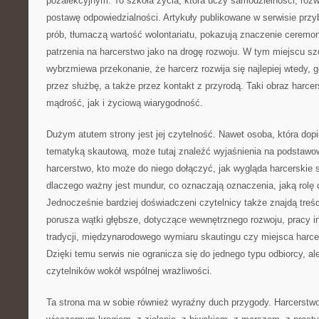
pozalekcyjnym. To szkoła życia, która uczy samodzielności, rozwij
postawę odpowiedzialności. Artykuły publikowane w serwisie przyb
prób, tłumaczą wartość wolontariatu, pokazują znaczenie ceremon
patrzenia na harcerstwo jako na drogę rozwoju. W tym miejscu s
wybrzmiewa przekonanie, że harcerz rozwija się najlepiej wtedy, 
przez służbę, a także przez kontakt z przyrodą. Taki obraz harc
mądrość, jak i życiową wiarygodność.
Dużym atutem strony jest jej czytelność. Nawet osoba, która dop
tematyką skautową, może tutaj znaleźć wyjaśnienia na podstawow
harcerstwo, kto może do niego dołączyć, jak wygląda harcerskie 
dlaczego ważny jest mundur, co oznaczają oznaczenia, jaką rolę
Jednocześnie bardziej doświadczeni czytelnicy także znajdą treści
porusza wątki głębsze, dotyczące wewnętrznego rozwoju, pracy in
tradycji, międzynarodowego wymiaru skautingu czy miejsca harce
Dzięki temu serwis nie ogranicza się do jednego typu odbiorcy, a
czytelników wokół wspólnej wrażliwości.
Ta strona ma w sobie również wyraźny duch przygody. Harcerstwo 