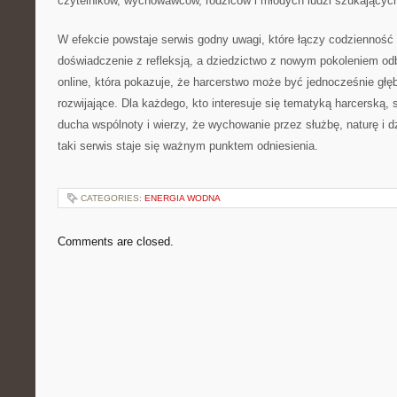
czytelników, wychowawców, rodziców i młodych ludzi szukających
W efekcie powstaje serwis godny uwagi, które łączy codzienność 
doświadczenie z refleksją, a dziedzictwo z nowym pokoleniem odb
online, która pokazuje, że harcerstwo może być jednocześnie głęb
rozwijające. Dla każdego, kto interesuje się tematyką harcerską, s
ducha wspólnoty i wierzy, że wychowanie przez służbę, naturę i 
taki serwis staje się ważnym punktem odniesienia.
CATEGORIES:
ENERGIA WODNA
Comments are closed.