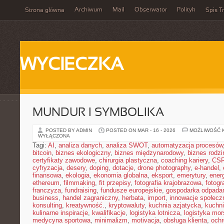
Archiwum
Mail
Obserwator
Polityk
Strona główna
Spis Tr
WYCIECZKA
MUNDUR I SYMBOLIKA
POSTED BY ADMIN
POSTED ON MAR - 16 - 2026
MOŻLIWOŚĆ 
WYŁĄCZONA
Tagi:
AI
,
analiza danych
,
analiza SWOT
,
automatyzacja procesów
bitcoin
,
biznes ekologiczny
,
biznes międzynarodowy
,
biznes rodzi
certyfikaty zawodowe
,
chirurgia plastyczna
,
coaching kariery
,
CS
cyfryzacja
,
desery
,
doping
,
dotacje
,
drone photography
,
e-handel
,
finansowa
,
ekologia
,
ekonomia globalna
,
eksport
,
emerytury
,
ener
ethereum
,
filmmaking
,
fit przepisy
,
fotografia krajobrazowa
,
fotogr
franczyza
,
fundraising
,
fundusze europejskie
,
gospodarka odpada
business
,
handel zagraniczny
,
herbata
,
import
,
innowacje społecz
konsulting
,
kreatywność.
,
kryptowaluty
,
kuchnia azjatycka
,
kuchni
kulinarne inspiracje
,
kwalifikacje
,
logistyka lotnicza
,
logistyka mo
medycyna sportowa
,
minimalizm
,
motivacja
,
obsługa klienta
,
ochr