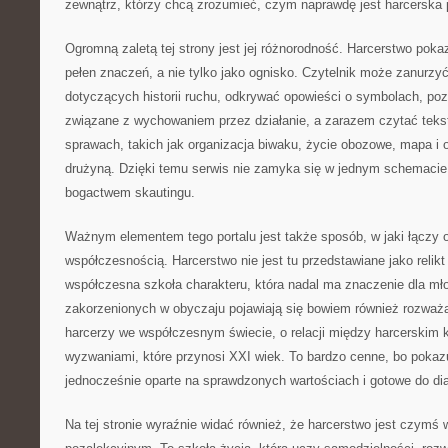
zewnątrz, którzy chcą zrozumieć, czym naprawdę jest harcerska 
Ogromną zaletą tej strony jest jej różnorodność. Harcerstwo pokaz
pełen znaczeń, a nie tylko jako ognisko. Czytelnik może zanurzyć
dotyczących historii ruchu, odkrywać opowieści o symbolach, po
związane z wychowaniem przez działanie, a zarazem czytać teks
sprawach, takich jak organizacja biwaku, życie obozowe, mapa i o
drużyną. Dzięki temu serwis nie zamyka się w jednym schemacie
bogactwem skautingu.
Ważnym elementem tego portalu jest także sposób, w jaki łączy 
współczesnością. Harcerstwo nie jest tu przedstawiane jako relikt 
współczesna szkoła charakteru, która nadal ma znaczenie dla mł
zakorzenionych w obyczaju pojawiają się bowiem również rozważa
harcerzy we współczesnym świecie, o relacji między harcerskim
wyzwaniami, które przynosi XXI wiek. To bardzo cenne, bo pokaz
jednocześnie oparte na sprawdzonych wartościach i gotowe do di
Na tej stronie wyraźnie widać również, że harcerstwo jest czymś 