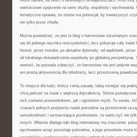
może natrafić na treści o terenowych umiejętnościach. Ktoś inny z
wartościowe spojrzenie na sens służby, wspólnoty i wychowania.
tematyczna sprawia, że strona ma potencjał, by towarzyszyć czyte
nie tylko przez chwilę.
Można powiedzieć, że jest to blog o harcerstwie rozumianym szero
się do jednego wycinka rzeczywistości, lecz pokazuje cały świat 
historii, przez mundur, po aktualne dylematy; od wędrówek, prze
od lokalnego doświadczenia wspólnoty po globalną perspektywę.
wartość, bo pozwala zobaczyć, że harcerstwo nie jest jedynie w
ani prostą aktywnością dla młodzieży, lecz przestrzenią prawdziw
To miejsce dla ludzi, którzy cenią zasady, lubią rozwijać się prakt
chcą patrzeć na świat z większą dojrzałością. Strona poświęcon
nich zarówno przewodnikiem, jak i ogniskiem myśli. To serwis, kt
czasach pełnych pośpiechu nadal potrzebne są przestrzenie ucząc
samodzielność i wzmacniające przekonanie, że warto żyć nie tylko
innych. Właśnie dlatego taki blog internetowy ma znaczenie: pokaz
wychowania wciąż pozostaje potrzebne, a jego przesłanie może tr