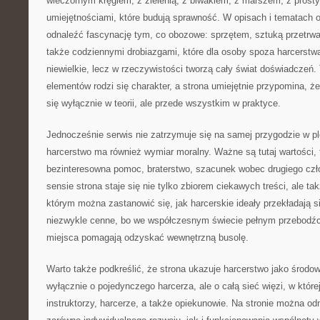
wieczornym kręgiem, z zielenią, z biwakiem, z marszem, z prost
umiejętnościami, które budują sprawność. W opisach i tematach 
odnaleźć fascynację tym, co obozowe: sprzętem, sztuką przetrwa
także codziennymi drobiazgami, które dla osoby spoza harcerst
niewielkie, lecz w rzeczywistości tworzą cały świat doświadczeń. 
elementów rodzi się charakter, a strona umiejętnie przypomina, 
się wyłącznie w teorii, ale przede wszystkim w praktyce.
Jednocześnie serwis nie zatrzymuje się na samej przygodzie w p
harcerstwo ma również wymiar moralny. Ważne są tutaj wartości, 
bezinteresowna pomoc, braterstwo, szacunek wobec drugiego czł
sensie strona staje się nie tylko zbiorem ciekawych treści, ale t
którym można zastanowić się, jak harcerskie ideały przekładają s
niezwykle cenne, bo we współczesnym świecie pełnym przebodźc
miejsca pomagają odzyskać wewnętrzną busolę.
Warto także podkreślić, że strona ukazuje harcerstwo jako środowi
wyłącznie o pojedynczego harcerza, ale o całą sieć więzi, w któr
instruktorzy, harcerze, a także opiekunowie. Na stronie można o