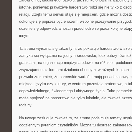
zarówno indywidualnego rozwoju, jak i funkcjonowania wspólnoty
istotne, ponieważ prawdziwe harcerstwo rodzi się nie tylko z osobi
relacji. Dzięki temu serwis staje się miejscem, gdzie można dos
dokonuje się poprzez bycie razem, wspólne przeżywanie przygód
uczenie się odpowiedzialności i przechodzenie przez kolejne etap
innymi.
Ta strona wyróżnia się także tym, że pokazuje harcerstwo w szer
zamyka się wyłącznie na jednym środowisku, lecz patrzy również
granicami, na organizacje międzynarodowe, na różnice i podobień
zwyczajami oraz formami działania obecnymi w różnych krajach. T
pozwala zrozumieć, że harcerskie wartości mają ponadczasowy ch
miejsca, języka czy kultury, w centrum pozostają braterstwo, a 
odpowiedzialnego, świadomego i aktywnego życia. Taka perspekty
może spojrzeć na harcerstwo nie tylko lokalnie, ale również szerz
rodziny.
Na uwagę zasługuje również to, że strona podejmuje tematy użytk
codziennym pytaniom czytelników. Można tu dostrzec zaintereso