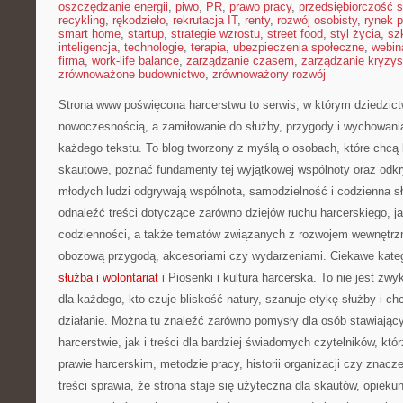
oszczędzanie energii
,
piwo
,
PR
,
prawo pracy
,
przedsiębiorczość 
recykling
,
rękodzieło
,
rekrutacja IT
,
renty
,
rozwój osobisty
,
rynek p
smart home
,
startup
,
strategie wzrostu
,
street food
,
styl życia
,
sz
inteligencja
,
technologie
,
terapia
,
ubezpieczenia społeczne
,
webin
firma
,
work-life balance
,
zarządzanie czasem
,
zarządzanie kryzy
zrównoważone budownictwo
,
zrównoważony rozwój
Strona www poświęcona harcerstwu to serwis, w którym dziedzict
nowoczesnością, a zamiłowanie do służby, przygody i wychowania
każdego tekstu. To blog tworzony z myślą o osobach, które chcą 
skautowe, poznać fundamenty tej wyjątkowej wspólnoty oraz odkry
młodych ludzi odgrywają wspólnota, samodzielność i codzienna s
odnaleźć treści dotyczące zarówno dziejów ruchu harcerskiego, jak
codzienności, a także tematów związanych z rozwojem wewnętr
obozową przygodą, akcesoriami czy wydarzeniami. Ciekawe kateg
służba i wolontariat
i Piosenki i kultura harcerska. To nie jest zwy
dla każdego, kto czuje bliskość natury, szanuje etykę służby i ch
działanie. Można tu znaleźć zarówno pomysły dla osób stawiając
harcerstwie, jak i treści dla bardziej świadomych czytelników, kt
prawie harcerskim, metodzie pracy, historii organizacji czy znacz
treści sprawia, że strona staje się użyteczna dla skautów, opieku