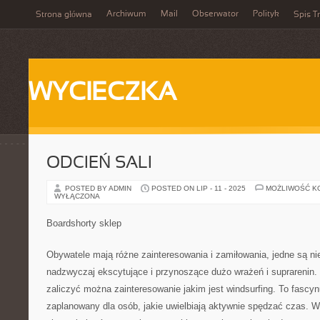
Archiwum
Mail
Obserwator
Polityk
Strona główna
Spis Tr
WYCIECZKA
ODCIEŃ SALI
POSTED BY ADMIN
POSTED ON LIP - 11 - 2025
MOŻLIWOŚĆ K
WYŁĄCZONA
Boardshorty sklep
Obywatele mają różne zainteresowania i zamiłowania, jedne są ni
nadzwyczaj ekscytujące i przynoszące dużo wrażeń i suprarenin. Do
zaliczyć można zainteresowanie jakim jest windsurfing. To fascynu
zaplanowany dla osób, jakie uwielbiają aktywnie spędzać czas. 