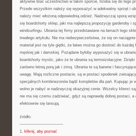
aktywnie brać uczestnictwo w takim sporcie, trzeba się do tego 
Przede wszystkim należy się wyposażyć w adekwatny sprzęt i ubr
należy mieć włożoną odpowiednią odzież. Nadzwyczaj sporą wzięto
się boardshorty sklep, jaki ma najlepszą propozycję garderoby i spr
windsurfingu. Ubrania tej firmy przedstawiane na łamach tego sk
trwałego artykułu. Nie ma niebezpieczeństwa, że się on naciągnie
materiał jest na tyle giętki, że łatwo można go dostroić do każdej
męskiej jak i damskiej. Pożądane byłoby wyposażyć się w ubrania
boardshorty mystic, jako że te ubrania są termoizolacyjne. Dzięk
zarówno letnią porą jak i zimą. Ubrania te są barwne i fascynujące
uwagę. Mają rozliczne postacie, są w postaci spodenek zwisający
specjalnych kombinezonów bądź kompletów dla pań. Kupując je w
wolno je nabyć w nadzwyczaj okazyjnej cenie. Wszelcy klienci są
nie ma się czemu zadziwiać, gdyż są naprawdę dobrej postaci, a
efektownie się lansują.
źródło:
———————————
1.
kliknij, aby poznać