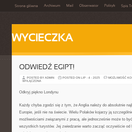
Archiwum
Mail
Obserwator
Polityk
Strona główna
Spis Tr
WYCIECZKA
ODWIEDŹ EGIPT!
POSTED BY ADMIN
POSTED ON LIP - 4 - 2025
MOŻLIWOŚĆ K
WYŁĄCZONA
Odkryj piękno Londynu
Każdy chyba zgodzi się z tym, że Anglia należy do absolutnie naj
Europie, jeśli nie na świecie. Wielu Polaków kojarzy ją szczególn
możliwościami związanymi z pracą, ale jednocześnie może to być 
wszystkich turystów. Jej zwiedzanie warto zacząć oczywiście od 