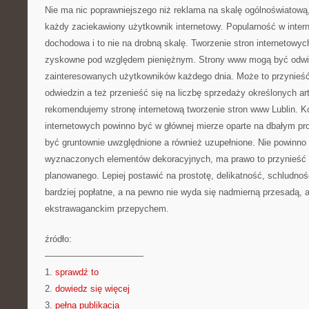
Nie ma nic poprawniejszego niż reklama na skalę ogólnoświatową,
każdy zaciekawiony użytkownik internetowy. Popularność w inter
dochodowa i to nie na drobną skalę. Tworzenie stron internetow
zyskowne pod względem pieniężnym. Strony www mogą być odwie
zainteresowanych użytkowników każdego dnia. Może to przynieś
odwiedzin a też przenieść się na liczbę sprzedaży określonych ar
rekomendujemy stronę internetową tworzenie stron www Lublin. K
internetowych powinno być w głównej mierze oparte na dbałym pr
być gruntownie uwzględnione a również uzupełnione. Nie powinn
wyznaczonych elementów dekoracyjnych, ma prawo to przynieść 
planowanego. Lepiej postawić na prostotę, delikatność, schludnoś
bardziej popłatne, a na pewno nie wyda się nadmierną przesadą, a
ekstrawaganckim przepychem.
źródło:
———————————
1.
sprawdź to
2.
dowiedz się więcej
3.
pełna publikacja