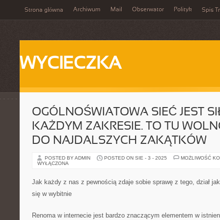
Archiwum
Mail
Obserwator
Polityk
Strona główna
Spis Tr
WYCIECZKA
OGÓLNOŚWIATOWA SIEĆ JEST SI
KAŻDYM ZAKRESIE. TO TU WOL
DO NAJDALSZYCH ZAKĄTKÓW
POSTED BY ADMIN
POSTED ON SIE - 3 - 2025
MOŻLIWOŚĆ K
WYŁĄCZONA
Jak każdy z nas z pewnością zdaje sobie sprawę z tego, dział jak
się w wybitnie
Renoma w internecie jest bardzo znaczącym elementem w istnien