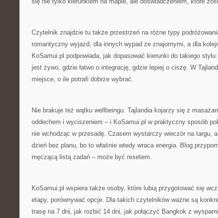
się nie tylko kierunkiem na mapie, ale doświadczeniem, które zost
Czytelnik znajdzie tu także przestrzeń na różne typy podróżowania
romantyczny wyjazd, dla innych wypad ze znajomymi, a dla kole
KoSamui.pl podpowiada, jak dopasować kierunki do takiego stylu: 
jest żywo, gdzie łatwo o integrację, gdzie lepiej o ciszę. W Tajlan
miejsce, o ile potrafi dobrze wybrać.
Nie brakuje też wątku wellbeingu. Tajlandia kojarzy się z masaża
oddechem i wyciszeniem – i KoSamui.pl w praktyczny sposób poka
nie wchodząc w przesadę. Czasem wystarczy wieczór na targu, 
dzień bez planu, bo to właśnie wtedy wraca energia. Blog przypo
męczącą listą zadań – może być resetem.
KoSamui.pl wspiera także osoby, które lubią przygotować się wcześ
etapy, porównywać opcje. Dla takich czytelników ważne są konkre
trasę na 7 dni, jak rozbić 14 dni, jak połączyć Bangkok z wyspami,