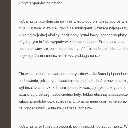
których spotyka po drodze.
KoSamui.pl przydaje się również wtedy, gdy planujesz podróż w 
musi wstawać o świcie i gonić za atrakcjami. Czasem największy
kilka dni w jednej okolicy, codzienny rytuał kawy, spacer po plaż
między tym krótkie wypady w ciekawe miejsca. Strona pokazuje, 
poczucia winy, że „za mało zobaczyłeś”. Tajlandia jest idealna d
sugeruje, że nie musisz robić wszystkiego na raz.
Dla wielu osób kluczowe są tematy zdrowia. KoSamui.pl podchodz
podpowiada, jak przygotować się na upał, jak dbać o nawodnienie,
wybierać kosmetyki z filtrem, co spakować, by było praktycznie, 
ważne są drobiazgi: odpowiednie buty, lekkie ubrania, zabezpiecze
wilgocią, podstawowa apteczka. Strona pomaga ogarnąć te sprawy
na przyjemności, a nie na gaszeniu pożarów.
KoSamui.pl to także przewodnik po miejscach do zatrzymania. W T