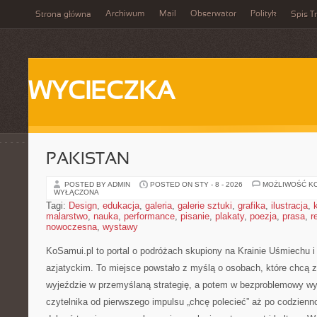
Archiwum
Mail
Obserwator
Polityk
Strona główna
Spis Tr
WYCIECZKA
PAKISTAN
POSTED BY ADMIN
POSTED ON STY - 8 - 2026
MOŻLIWOŚĆ K
WYŁĄCZONA
Tagi:
Design
,
edukacja
,
galeria
,
galerie sztuki
,
grafika
,
ilustracja
,
malarstwo
,
nauka
,
performance
,
pisanie
,
plakaty
,
poezja
,
prasa
,
r
nowoczesna
,
wystawy
KoSamui.pl to portal o podróżach skupiony na Krainie Uśmiechu i 
azjatyckim. To miejsce powstało z myślą o osobach, które chcą 
wyjeździe w przemyślaną strategię, a potem w bezproblemowy wy
czytelnika od pierwszego impulsu „chcę polecieć” aż po codzienno