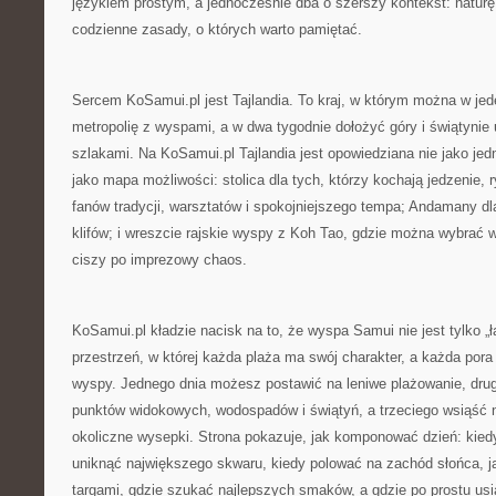
językiem prostym, a jednocześnie dba o szerszy kontekst: naturę, 
codzienne zasady, o których warto pamiętać.
Sercem KoSamui.pl jest Tajlandia. To kraj, w którym można w jed
metropolię z wyspami, a w dwa tygodnie dołożyć góry i świątynie
szlakami. Na KoSamui.pl Tajlandia jest opowiedziana nie jako je
jako mapa możliwości: stolica dla tych, którzy kochają jedzenie, ry
fanów tradycji, warsztatów i spokojniejszego tempa; Andamany d
klifów; i wreszcie rajskie wyspy z Koh Tao, gdzie można wybrać 
ciszy po imprezowy chaos.
KoSamui.pl kładzie nacisk na to, że wyspa Samui nie jest tylko „
przestrzeń, w której każda plaża ma swój charakter, a każda pora 
wyspy. Jednego dnia możesz postawić na leniwe plażowanie, dru
punktów widokowych, wodospadów i świątyń, a trzeciego wsiąść n
okoliczne wysepki. Strona pokazuje, jak komponować dzień: kiedy
uniknąć największego skwaru, kiedy polować na zachód słońca, ja
targami, gdzie szukać najlepszych smaków, a gdzie po prostu usią