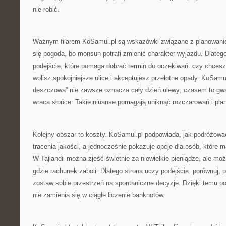
nie robić.
Ważnym filarem KoSamui.pl są wskazówki związane z planowaniem.
się pogoda, bo monsun potrafi zmienić charakter wyjazdu. Dlatego
podejście, które pomaga dobrać termin do oczekiwań: czy chces
wolisz spokojniejsze ulice i akceptujesz przelotne opady. KoSamui
deszczowa” nie zawsze oznacza cały dzień ulewy; czasem to gwa
wraca słońce. Takie niuanse pomagają uniknąć rozczarowań i pla
Kolejny obszar to koszty. KoSamui.pl podpowiada, jak podróżow
tracenia jakości, a jednocześnie pokazuje opcje dla osób, które 
W Tajlandii można zjeść świetnie za niewielkie pieniądze, ale moż
gdzie rachunek zaboli. Dlatego strona uczy podejścia: porównuj, p
zostaw sobie przestrzeń na spontaniczne decyzje. Dzięki temu pod
nie zamienia się w ciągłe liczenie banknotów.