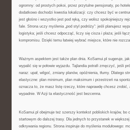
ogromny: od prostych pokoi, przez przytulne pensjonaty, po hotel
dodatkowo dochodzi kwestia lokalizacji: czy chcesz być w centr
jest głośno i wszystko jest pod ręką, czy wolisz spokojniejszy rej
fale. Strona uczy myślenia „pod styl podróży”: jeśli planujesz wypa
logistyka; jeśli chcesz odpocząć, liczy się cisza i plaża; jeśli łą
kompromisu. Dzięki temu łatwiej wybrać miejsce, które nie rozcza
Ważnym aspektem jest także plan dnia. KoSamui.pl sugeruje, jak 
wypalić się w połowie wyjazdu. Tajlandia potrafi zmęczyć, jeśli p
naraz: upał, wilgoć, zmiany planów, opóźnienia, tłumy. Dlatego st
elastyczne: plan minimum, plan maksimum i przestrzeń na spont
oznacza to, że masz listę rzeczy, które naprawdę chcesz zrobić, a
wypadnie. W Azji ta elastyczność jest bezcenna.
KoSamui.pl obejmuje też szerszy kontekst pobliskich krajów, bo c
startowym do dalszej trasy. Dla jednych to przystanek w większej
odkrywania regionu. Strona inspiruje do myślenia modułowego: 