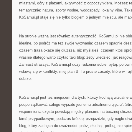
miastami, góry z plażami, aktywność z odpoczynkiem. Możesz t
tematycznie: natura, sporty wodne, wodospady, lokalny vibe. Tak
KoSamui.pl staje się nie tylko blogiem o jednym miejscu, ale ma
Na stronie ważna jest również autentyczność. KoSamui.pl nie obi
idealne, bo podróż ma też swoje wyzwania: czasem spadnie desz
czasem trasa okaże się dłuższa, niż myślałeś, czasem ktoś sprób
właśnie dlatego warto czytać taki blog: żeby wiedzieć, jak reagow
Zamiast straszyć, KoSamui.pl uczy radzenia sobie: pytaj, porówn
wdawaj się w konflikty, miej plan B. To proste zasady, które w Taj
dobrze.
KoSamui.pl jest też miejscem dla tych, którzy kochają wizualne 
podporządkować całego wyjazdu jednemu „idealnemu ujęciu”. Stro
wspomnienia często powstają między planami: na bocznej uliczce
kimś przypadkowym, podczas krótkiej przejażdżki, gdy nagle otwi
blog, który zachęca do uważności: patrz, słuchaj, próbuj, nie spie