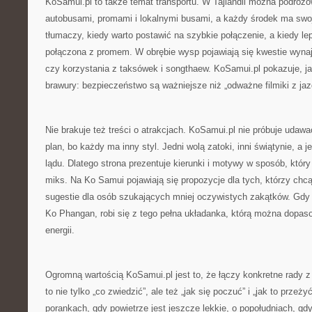
KoSamui.pl to także temat transportu. W Tajlandii można podróż
autobusami, promami i lokalnymi busami, a każdy środek ma swoj
tłumaczy, kiedy warto postawić na szybkie połączenie, a kiedy le
połączona z promem. W obrębie wysp pojawiają się kwestie wyn
czy korzystania z taksówek i songthaew. KoSamui.pl pokazuje, j
brawury: bezpieczeństwo są ważniejsze niż „odważne filmiki z jaz
Nie brakuje też treści o atrakcjach. KoSamui.pl nie próbuje udawa
plan, bo każdy ma inny styl. Jedni wolą zatoki, inni świątynie, a 
lądu. Dlatego strona prezentuje kierunki i motywy w sposób, któ
miks. Na Ko Samui pojawiają się propozycje dla tych, którzy chcą
sugestie dla osób szukających mniej oczywistych zakątków. Gdy
Ko Phangan, robi się z tego pełna układanka, którą można dopas
energii.
Ogromną wartością KoSamui.pl jest to, że łączy konkretne rady 
to nie tylko „co zwiedzić”, ale też „jak się poczuć” i „jak to przeż
porankach, gdy powietrze jest jeszcze lekkie, o popołudniach, gdy