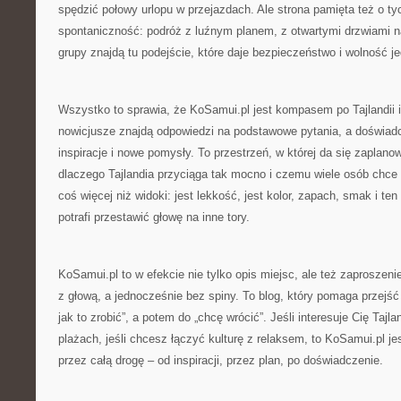
spędzić połowy urlopu w przejazdach. Ale strona pamięta też o ty
spontaniczność: podróż z luźnym planem, z otwartymi drzwiami n
grupy znajdą tu podejście, które daje bezpieczeństwo i wolność j
Wszystko to sprawia, że KoSamui.pl jest kompasem po Tajlandii i
nowicjusze znajdą odpowiedzi na podstawowe pytania, a doświadc
inspiracje i nowe pomysły. To przestrzeń, w której da się zaplano
dlaczego Tajlandia przyciąga tak mocno i czemu wiele osób chce w
coś więcej niż widoki: jest lekkość, jest kolor, zapach, smak i ten
potrafi przestawić głowę na inne tory.
KoSamui.pl to w efekcie nie tylko opis miejsc, ale też zaproszen
z głową, a jednocześnie bez spiny. To blog, który pomaga przejść
jak to zrobić”, a potem do „chcę wrócić”. Jeśli interesuje Cię Tajla
plażach, jeśli chcesz łączyć kulturę z relaksem, to KoSamui.pl je
przez całą drogę – od inspiracji, przez plan, po doświadczenie.