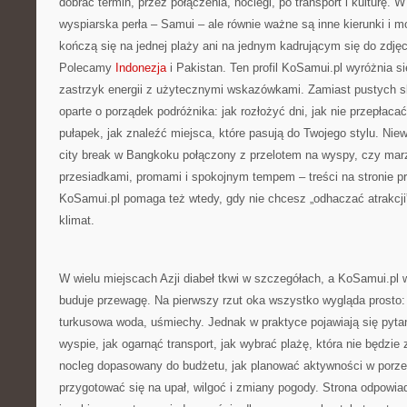
dobrać termin, przez połączenia, noclegi, po transport i kulturę. 
wyspiarska perła – Samui – ale równie ważne są inne kierunki i mo
kończą się na jednej plaży ani na jednym kadrującym się do zdję
Polecamy
Indonezja
i Pakistan. Ten profil KoSamui.pl wyróżnia s
zastrzyk energii z użytecznymi wskazówkami. Zamiast pustych s
oparte o porządek podróżnika: jak rozłożyć dni, jak nie przepłaca
pułapek, jak znaleźć miejsca, które pasują do Twojego stylu. Nie
city break w Bangkoku połączony z przelotem na wyspy, czy mar
przesiadkami, promami i spokojnym tempem – treści na stronie p
KoSamui.pl pomaga też wtedy, gdy nie chcesz „odhaczać atrakcji”
klimat.
W wielu miejscach Azji diabeł tkwi w szczegółach, a KoSamui.pl 
buduje przewagę. Na pierwszy rzut oka wszystko wygląda prosto:
turkusowa woda, uśmiechy. Jednak w praktyce pojawiają się pytan
wyspie, jak ogarnąć transport, jak wybrać plażę, która nie będzie 
nocleg dopasowany do budżetu, jak planować aktywności w porze
przygotować się na upał, wilgoć i zmiany pogody. Strona odpowia