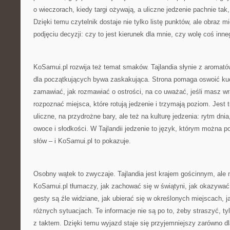
o wieczorach, kiedy targi ożywają, a uliczne jedzenie pachnie tak,
Dzięki temu czytelnik dostaje nie tylko listę punktów, ale obraz 
podjęciu decyzji: czy to jest kierunek dla mnie, czy wolę coś inne
KoSamui.pl rozwija też temat smaków. Tajlandia słynie z aromatów,
dla początkujących bywa zaskakująca. Strona pomaga oswoić kuc
zamawiać, jak rozmawiać o ostrości, na co uważać, jeśli masz wr
rozpoznać miejsca, które rotują jedzenie i trzymają poziom. Jest 
uliczne, na przydrożne bary, ale też na kulturę jedzenia: rytm dnia
owoce i słodkości. W Tajlandii jedzenie to język, którym można 
słów – i KoSamui.pl to pokazuje.
Osobny wątek to zwyczaje. Tajlandia jest krajem gościnnym, ale
KoSamui.pl tłumaczy, jak zachować się w świątyni, jak okazywa
gesty są źle widziane, jak ubierać się w określonych miejscach, 
różnych sytuacjach. Te informacje nie są po to, żeby straszyć, 
z taktem. Dzięki temu wyjazd staje się przyjemniejszy zarówno dla t