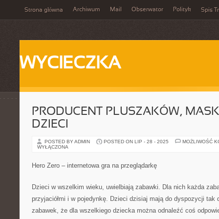
Archiwum
Mail
Obserwator
Polityk
Strona główna
Spis Tr
WYCIECZKA
PRODUCENT PLUSZAKÓW, MASK
DZIECI
POSTED BY ADMIN
POSTED ON LIP - 28 - 2025
MOŻLIWOŚĆ 
WYŁĄCZONA
Hero Zero – internetowa gra na przeglądarkę
Dzieci w wszelkim wieku, uwielbiają zabawki. Dla nich każda za
przyjaciółmi i w pojedynkę. Dzieci dzisiaj mają do dyspozycji ta
zabawek, że dla wszelkiego dziecka można odnaleźć coś odpowi