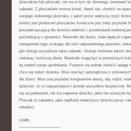
dzieciaków lubi pluszaki, nie ma w tym nic dziwnego, ponieważ t
zabawki. Z pluszakiem można kimać, bawić się, chodzić na spac
swojego ulubionego pluszaka, z jakim przez większą część dzieciń
istotny jest producent pluszaków, konieczne jest żeby przytulak b
posiadał pasującą dla dziecka wielkość i przedstawiał ulubioną p
pochodzącą z opowieści. Maskotki dla dzieci, stale będą im zape
następstwie tego szukając dla nich odpowiedniego prezentu, wsk
jaki oferuje oczywiście takie zabawki. Istnieje mnóstwo takich sk
ciekawą i rozliczną ofertę. Maskotki mogą być w przeróżnych kol
tej materii swoje upodobania. Powinno się jednak zwrócić uwagę 
chce się nabyć dziecku. Musi ona być sporządzona z stosownych
dla dzieci. Musi ona posiadać kongruentne atesty, aby rodzic mi
dzieciom, to co najważniejsze i przede wszystkim bezpieczne. Ma
się na podarunek, nie ma zapewne dziecka, jakie nie ucieszyło by
Pluszak to zabawka, jaka najdłużej towarzyszy dziecku przez cały
młodości.
źródło:
———————————