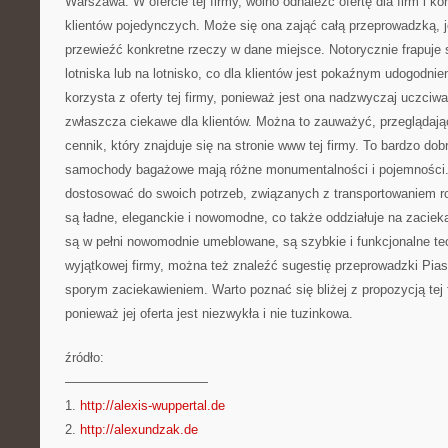
Warszawa. W ofercie tej firmy, wolno odnaleźć ofertę dla firm i kor
klientów pojedynczych. Może się ona zająć całą przeprowadzką, 
przewieźć konkretne rzeczy w dane miejsce. Notorycznie frapuje
lotniska lub na lotnisko, co dla klientów jest pokaźnym udogodnie
korzysta z oferty tej firmy, ponieważ jest ona nadzwyczaj uczciwa
zwłaszcza ciekawe dla klientów. Można to zauważyć, przeglądaj
cennik, który znajduje się na stronie www tej firmy. To bardzo dob
samochody bagażowe mają różne monumentalności i pojemności.
dostosować do swoich potrzeb, związanych z transportowaniem ro
są ładne, eleganckie i nowomodne, co także oddziałuje na zacieka
są w pełni nowomodnie umeblowane, są szybkie i funkcjonalne tec
wyjątkowej firmy, można też znaleźć sugestię przeprowadzki Pias
sporym zaciekawieniem. Warto poznać się bliżej z propozycją tej
ponieważ jej oferta jest niezwykła i nie tuzinkowa.
źródło:
———————————
1.
http://alexis-wuppertal.de
2.
http://alexundzak.de