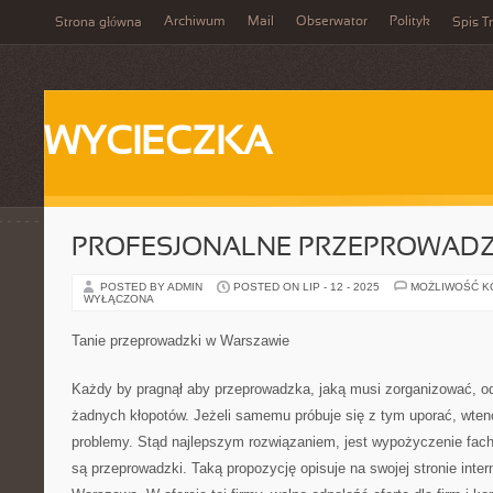
Archiwum
Mail
Obserwator
Polityk
Strona główna
Spis Tr
WYCIECZKA
PROFESJONALNE PRZEPROWADZ
POSTED BY ADMIN
POSTED ON LIP - 12 - 2025
MOŻLIWOŚĆ 
WYŁĄCZONA
Tanie przeprowadzki w Warszawie
Każdy by pragnął aby przeprowadzka, jaką musi zorganizować, od
żadnych kłopotów. Jeżeli samemu próbuje się z tym uporać, wtenc
problemy. Stąd najlepszym rozwiązaniem, jest wypożyczenie facho
są przeprowadzki. Taką propozycję opisuje na swojej stronie inte