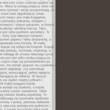
 a wieczory coraz częściej spędza się
m. Mimo to istnieją miejsca, które nie
temu rytmowi i wciąż przypominają, że
 może mieć łagodniejszy smak.
ich miejsc jest mała księgarnia,
ś pomiędzy piekarnią, sklepem z
domowymi i starym pasażem, w którym
ię płynąć odrobinę inaczej. Taka
ie jest tylko punktem sprzedaży. To
t, który żyje własnym tempem,
chem papieru i farby drukarskiej, a
opowiada inną historię. W małej
e kupuje się wyłącznie książek. Kupuje
wilę spokoju, rozmowę, inspirację, a
t odwagę do zmiany własnego życia.
ie jest tam tylko osobą stojącą za
 często staje się przewodnikiem po
kimś, kto potrafi spojrzeć na czytelnika i
niach odgadnąć, czy potrzebuje
jącej, poruszającej, pełnej napięcia
aniającej do refleksji. W dużych
wo się zgubić między półkami i
 W małej księgarni każda
a wydaje się osobista, a każda
szansę zostać zauważona. Takie
ją również lokalną wspólnotę. To
 odbywają się kameralne spotkania
ozmowy o poezji, premiery debiutów
czy wieczory poświęcone podróżom i
ionu. Czasem przychodzi kilka osób,