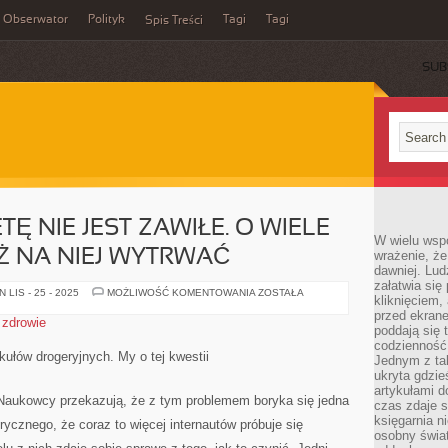
Obserwator
Polityk
Tagi
Tagi
Spis Treści
SUB
TĘ NIE JEST ZAWIŁE. O WIELE
W wielu wsp
UŻ NA NIEJ WYTRWAĆ
wrażenie, że
dawniej. Lud
załatwia się
PRZEJŚCIE
LIS - 25 - 2025
MOŻLIWOŚĆ KOMENTOWANIA
ZOSTAŁA
kliknięciem,
NA
DIETĘ
przed ekrane
,
zdrowie
NIE
poddają się 
JEST
codzienność
ZAWIŁE.
kułów drogeryjnych. My o tej kwestii
O
Jednym z tak
WIELE
ukryta gdzie
TRUDNIEJ
artykułami 
JEST
 Naukowcy przekazują, że z tym problemem boryka się jedna
JUŻ
czas zdaje s
NA
księgarnia n
ycznego, że coraz to więcej internautów próbuje się
NIEJ
osobny świa
WYTRWAĆ