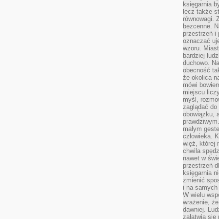
księgarnia b
lecz także s
równowagi. Z
bezcenne. Na
przestrzeń i
oznaczać uj
wzoru. Miast
bardziej lud
duchowo. Naw
obecność tak
że okolica n
mówi bowiem
miejscu licz
myśl, rozmow
zaglądać do 
obowiązku, a
prawdziwym.
małym gestem
człowieka. 
więź, której
chwila spęd
nawet w świ
przestrzeń d
księgarnia ni
zmienić spos
i na samych 
W wielu wsp
wrażenie, że
dawniej. Lud
załatwia się