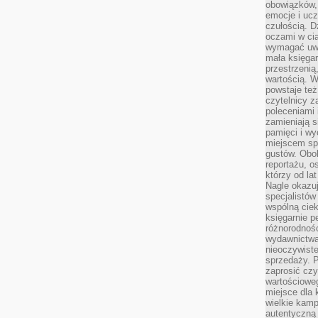
obowiązków,
emocje i ucz
czułością. Dz
oczami w cią
wymagać uwag
mała księgar
przestrzenią
wartością. 
powstaje też
czytelnicy z
poleceniami 
zamieniają s
pamięci i wy
miejscem sp
gustów. Obok
reportażu, o
którzy od la
Nagle okazuje
specjalistów
wspólną cie
księgarnie p
różnorodnośc
wydawnictwa
nieoczywiste
sprzedaży. P
zaprosić czy
wartościoweg
miejsce dla 
wielkie kamp
autentyczną 