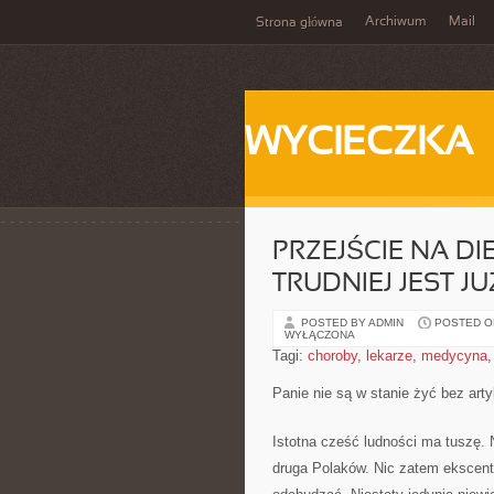
Archiwum
Mail
Strona główna
WYCIECZKA
PRZEJŚCIE NA DIE
TRUDNIEJ JEST J
POSTED BY ADMIN
POSTED ON 
WYŁĄCZONA
Tagi:
choroby
,
lekarze
,
medycyna
Panie nie są w stanie żyć bez arty
Istotna cześć ludności ma tuszę.
druga Polaków. Nic zatem ekscentr