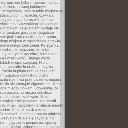
ywa więc nie tylko miejscem handlu,
trażnikiem pewnej kulturowej
 perspektywy miasta takie miejsca są
dają ulicom charakter, ożywiają
 przypominają, że rozwój nie musi
ednolicenia wszystkiego do jednego
o z małymi księgarniami wydaje się
zkie, bardziej gościnne i bogatsze
et jeśli ktoś rzadko czyta, sama
iego miejsca w sąsiedztwie sprawia,
abiera innego znaczenia. Księgarnia
 cicho, ale wyraźnie, że w tym
y się nie tylko sprzedaż, lecz także
a i wrażliwość. Dlatego warto
takich miejsc częściej. Nie z
le z potrzeby kontaktu z czymś
 Każda kupiona tam książka jest
 wsparcia dla kultury blisko
Każda rozmowa przy ladzie wzmacnia
 nie da się zastąpić algorytmem. Każda
zona między półkami udowadnia, że
ecie pośpiechu można odnaleźć
la skupienia i zachwytu. Mała
e zmieni całego świata, ale potrafi
ób, w jaki patrzymy na własne miasto
siebie. A to już bardzo wiele.
ółczesnych miastach można odnieść
 wszystko dzieje się szybciej niż
zie mijają się w pośpiechu, sprawy
 przez telefon, zakupy robi się jednym