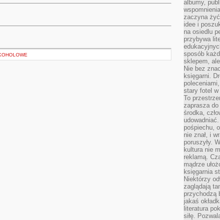
albumy, publ
wspomnienia.
zaczyna żyć
idee i poszu
na osiedlu p
przybywa lit
edukacyjnych
sposób każde
LKOHOLOWE
sklepem, ale
Nie bez znac
księgarni. D
poleceniami,
stary fotel w
To przestrze
zaprasza do
środka, czło
udowadniać. 
pośpiechu, 
nie znał, i w
poruszyły. W
kultura nie
reklamą. Cza
mądrze ułożo
księgarnia s
Niektórzy odw
zaglądają ta
przychodzą b
jakaś okładk
literatura p
siłę. Pozwal