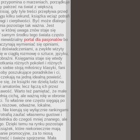
 przypomina o marzeniach, porządkuje
y patrzeć na świat z większą
isiaj, gdy tyle treści przepływa przed
gu kilku sekund, książka wciąż potrafi
i i cierpliwości. Być może dlatego
nia pozostaje tak ważna. Jest
, w której uwaga znów staje się
W samym środku tego świata często
 niewidzialny
portal dla pasjonatów
bo
aczynają wymieniać się opiniami,
i doświadczeniami, a zwykłe wizyty
ię w ciągłą rozmowę o sztuce, języku,
obraźni. Księgarnia staje się wtedy
otkania różnych pokoleń i różnych
 siebie stoją miłośnicy klasyki, fani
soby poszukujące poradników i ci,
t czekają na jedną idealną powieść.
 się, że książki nie dzielą ludzi na
 i amatorów, lecz łączą ich przez
kawość. Warto też pamiętać, że małe
ełnią cichą, ale ważną rolę w obronie
i. To właśnie one często sięgają po
 niszowe, odważne, lokalne,
. Nie kierują się wyłącznie rankingami
otrafią zaufać własnemu gustowi i
telnika do czegoś mniej znanego, ale
o. Dzięki temu na rynku pozostaje
książek, które niekoniecznie mają
anie promocyjne, za to niosą
treść i świeże spojrzenie. Mała