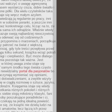
 musi walczyć o uwagę agresywną
sem wystarczy cisza, dobre światło i
ne półki. Dla wielu czytelników taka
taje się wręcz małym azylem.
iedzają ją regularnie po pracy, inni
m w sobotnie poranki, a jeszcze inni
ez konkretnego celu, licząc na to, że
a sama ich odnajdzie. Właśnie wtedy
okazuje swoją najbardziej nieoczywistą
a oderwać się od codziennych
 przypomina o marzeniach, porządkuje
y patrzeć na świat z większą
isiaj, gdy tyle treści przepływa przed
gu kilku sekund, książka wciąż potrafi
i i cierpliwości. Być może dlatego
nia pozostaje tak ważna. Jest
, w której uwaga znów staje się
W samym środku tego świata często
 niewidzialny
portal dla pasjonatów
bo
aczynają wymieniać się opiniami,
i doświadczeniami, a zwykłe wizyty
ię w ciągłą rozmowę o sztuce, języku,
obraźni. Księgarnia staje się wtedy
otkania różnych pokoleń i różnych
 siebie stoją miłośnicy klasyki, fani
soby poszukujące poradników i ci,
t czekają na jedną idealną powieść.
 się, że książki nie dzielą ludzi na
 i amatorów, lecz łączą ich przez