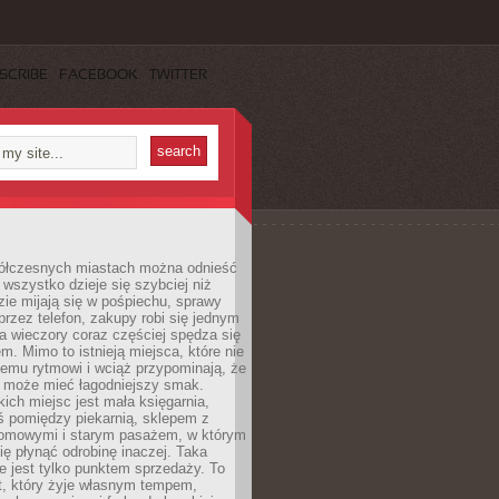
SCRIBE
FACEBOOK
TWITTER
ółczesnych miastach można odnieść
 wszystko dzieje się szybciej niż
zie mijają się w pośpiechu, sprawy
 przez telefon, zakupy robi się jednym
 a wieczory coraz częściej spędza się
m. Mimo to istnieją miejsca, które nie
temu rytmowi i wciąż przypominają, że
 może mieć łagodniejszy smak.
ich miejsc jest mała księgarnia,
ś pomiędzy piekarnią, sklepem z
domowymi i starym pasażem, w którym
ię płynąć odrobinę inaczej. Taka
ie jest tylko punktem sprzedaży. To
t, który żyje własnym tempem,