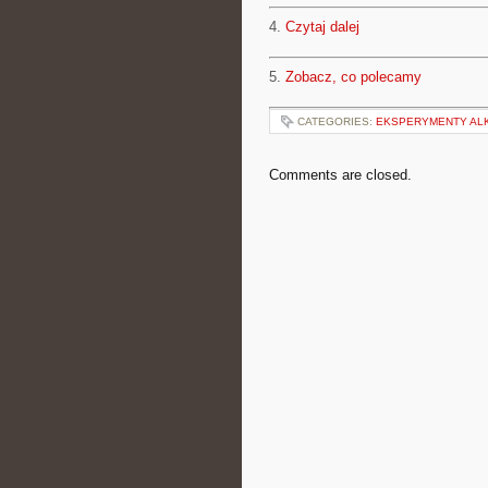
4.
Czytaj dalej
5.
Zobacz, co polecamy
CATEGORIES:
EKSPERYMENTY A
Comments are closed.