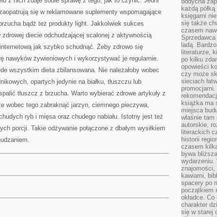
lu z nich zdaje sobie sprawę z tego, jak to czynić. Jedni
oddycha zapa
każdą półką 
ni zaopatrują się w reklamowane suplementy wspomagające
księgarni ni
się także ch
rzucha bądź też produkty light. Jakkolwiek sukces
czasem nawe
w zdrowej diecie odchudzającej scalonej z aktywnością
Sprzedawca n
ladą. Bardzo
internetową jak szybko schudnąć. Żeby zdrowo się
literaturze, 
ę nawyków żywieniowych i wykorzystywać je regularnie.
po kilku zda
opowieści ko
ede wszystkim dieta zbilansowana. Nie należałoby wobec
czy może skł
sieciach łat
nikowych, opartych jedynie na białku, tłuszczu lub
promocjami.
palić tłuszcz z brzucha. Warto wybierać zdrowe artykuły z
rekomendacj
książka ma 
że wobec tego zabraknąć jarzyn, ciemnego pieczywa,
miejsca budu
chudych ryb i mięsa oraz chudego nabiału. Istotny jest też
właśnie tam
autorskie, r
ych porcji. Takie odżywanie połączone z dbałym wysiłkiem
literackich 
historii reg
hudzaniem.
czasem kilk
bywa bliższa
wydarzeniu. 
znajomości, 
kawiarni, bib
spacery po m
początkiem r
okładce. Co 
charakter dzi
się w starej