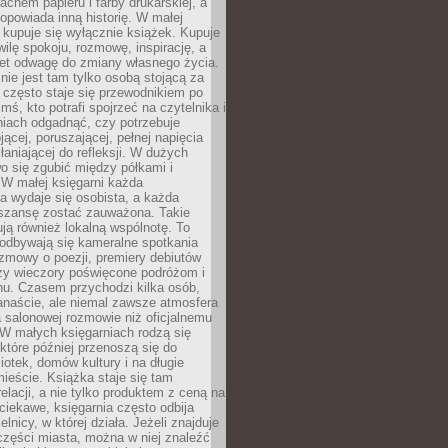
chem papieru i farby drukarskiej, a
opowiada inną historię. W małej
e kupuje się wyłącznie książek. Kupuje
wilę spokoju, rozmowę, inspirację, a
t odwagę do zmiany własnego życia.
ie jest tam tylko osobą stojącą za
 często staje się przewodnikiem po
kimś, kto potrafi spojrzeć na czytelnika i
niach odgadnąć, czy potrzebuje
jącej, poruszającej, pełnej napięcia
aniającej do refleksji. W dużych
wo się zgubić między półkami i
 W małej księgarni każda
a wydaje się osobista, a każda
szansę zostać zauważona. Takie
ją również lokalną wspólnotę. To
 odbywają się kameralne spotkania
ozmowy o poezji, premiery debiutów
czy wieczory poświęcone podróżom i
ionu. Czasem przychodzi kilka osób,
anaście, ale niemal zawsze atmosfera
 salonowej rozmowie niż oficjalnemu
W małych księgarniach rodzą się
które później przenoszą się do
liotek, domów kultury i na długie
ieście. Książka staje się tam
elacji, a nie tylko produktem z ceną na
ciekawe, księgarnia często odbija
elnicy, w której działa. Jeżeli znajduje
 części miasta, można w niej znaleźć