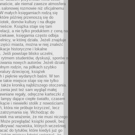
anaście, ale niemal zawsze atmosfera
 salonowej rozmowie niż oficjalnemu
W małych księgarniach rodzą się
które później przenoszą się do
liotek, domów kultury i na długie
ieście. Książka staje się tam
elacji, a nie tylko produktem z ceną na
ciekawe, księgarnia często odbija
elnicy, w której działa. Jeżeli znajduje
 części miasta, można w niej znaleźć
ikacje historyczne i lokalne
 Jeśli powstaje blisko uczelni,
 rytmem studentów, dyskusji, sporów o
kiwania nowych autorów. Jeżeli działa
ełnym rodzin, na półkach szybko
eratury dziecięcej, książek
 i pięknie wydanych baśni. W ten
 takie miejsce staje się nie tylko
 także kroniką najbliższego otoczenia.
zenia jest też sam wygląd małej
rewniane regały, odręczne karteczki z
 lampy dające ciepłe światło, czasem
 kącie i niewielki stolik z nowościami.
ń, która nie próbuje krzyczeć, lecz
 zatrzymania się. Wchodząc do
wiek ma wrażenie, że nie musi niczego
Może przeglądać książki powoli, bez
odkrywać nazwiska, których wcześniej
racać do tytułów, które kiedyś już go
 takim miejscu łatwiej uwierzyć, że