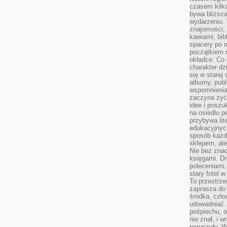
czasem kilk
bywa bliższa
wydarzeniu. 
znajomości, 
kawiarni, bib
spacery po m
początkiem r
okładce. Co 
charakter dzi
się w starej
albumy, publ
wspomnienia.
zaczyna żyć
idee i poszu
na osiedlu p
przybywa lit
edukacyjnych
sposób każde
sklepem, ale
Nie bez znac
księgarni. D
poleceniami,
stary fotel w
To przestrze
zaprasza do
środka, czło
udowadniać. 
pośpiechu, 
nie znał, i w
poruszyły. W