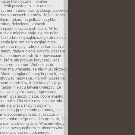
ikacje historyczne i lokalne
 Jeśli powstaje blisko uczelni,
 rytmem studentów, dyskusji, sporów o
kiwania nowych autorów. Jeżeli działa
ełnym rodzin, na półkach szybko
eratury dziecięcej, książek
 i pięknie wydanych baśni. W ten
 takie miejsce staje się nie tylko
 także kroniką najbliższego otoczenia.
zenia jest też sam wygląd małej
rewniane regały, odręczne karteczki z
 lampy dające ciepłe światło, czasem
 kącie i niewielki stolik z nowościami.
ń, która nie próbuje krzyczeć, lecz
 zatrzymania się. Wchodząc do
wiek ma wrażenie, że nie musi niczego
Może przeglądać książki powoli, bez
odkrywać nazwiska, których wcześniej
racać do tytułów, które kiedyś już go
 takim miejscu łatwiej uwierzyć, że
 musi walczyć o uwagę agresywną
sem wystarczy cisza, dobre światło i
ne półki. Dla wielu czytelników taka
taje się wręcz małym azylem.
iedzają ją regularnie po pracy, inni
m w sobotnie poranki, a jeszcze inni
ez konkretnego celu, licząc na to, że
a sama ich odnajdzie. Właśnie wtedy
okazuje swoją najbardziej nieoczywistą
a oderwać się od codziennych