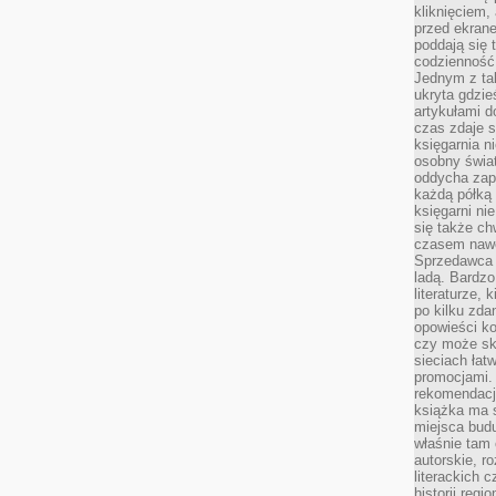
kliknięciem,
przed ekrane
poddają się 
codzienność
Jednym z tak
ukryta gdzie
artykułami 
czas zdaje s
księgarnia n
osobny świa
oddycha zapa
każdą półką 
księgarni ni
się także ch
czasem nawe
Sprzedawca n
ladą. Bardzo
literaturze, 
po kilku zda
opowieści ko
czy może skł
sieciach łat
promocjami.
rekomendacj
książka ma 
miejsca budu
właśnie tam
autorskie, r
literackich 
historii reg