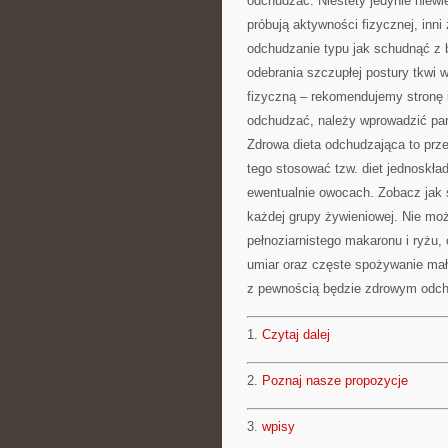
odchudzać. Niestety jedynie niewie
próbują aktywności fizycznej, in
odchudzanie typu jak schudnąć z b
odebrania szczupłej postury tkwi 
fizyczną – rekomendujemy stronę 
odchudzać, należy wprowadzić par
Zdrowa dieta odchudzająca to prz
tego stosować tzw. diet jednoskład
ewentualnie owocach. Zobacz jak s
każdej grupy żywieniowej. Nie mo
pełnoziarnistego makaronu i ryżu, 
umiar oraz częste spożywanie mał
z pewnością będzie zdrowym odc
1.
Czytaj dalej
2.
Poznaj nasze propozycje
3.
wpisy