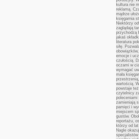
kultura nie
reklamą. Cza
mądrze ułożo
księgarnia s
Niektórzy odw
zaglądają ta
przychodzą b
jakaś okładk
literatura p
siłę. Pozwal
obowiązków,
emocje i ucz
czułością. Dz
oczami w cią
wymagać uwag
mała księgar
przestrzenią
wartością. 
powstaje też
czytelnicy z
poleceniami 
zamieniają s
pamięci i wy
miejscem sp
gustów. Obok
reportażu, o
którzy od la
Nagle okazuje
specjalistów