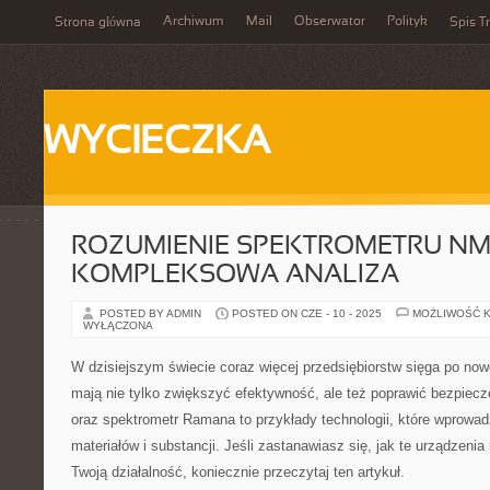
Archiwum
Mail
Obserwator
Polityk
Strona główna
Spis Tr
WYCIECZKA
ROZUMIENIE SPEKTROMETRU NM
KOMPLEKSOWA ANALIZA
POSTED BY ADMIN
POSTED ON CZE - 10 - 2025
MOŻLIWOŚĆ 
WYŁĄCZONA
W dzisiejszym świecie coraz więcej przedsiębiorstw sięga po now
mają nie tylko zwiększyć efektywność, ale też poprawić bezpie
oraz spektrometr Ramana to przykłady technologii, które wprowadz
materiałów i substancji. Jeśli zastanawiasz się, jak te urządzen
Twoją działalność, koniecznie przeczytaj ten artykuł.