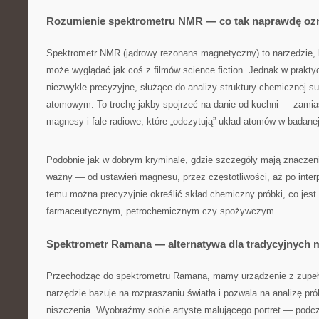
Rozumienie spektrometru NMR — co tak naprawdę oz
Spektrometr NMR (jądrowy rezonans magnetyczny) to narzędzie, k
może wyglądać jak coś z filmów science fiction. Jednak w praktyc
niezwykle precyzyjne, służące do analizy struktury chemicznej su
atomowym. To trochę jakby spojrzeć na danie od kuchni — zamias
magnesy i fale radiowe, które „odczytują” układ atomów w badane
Podobnie jak w dobrym kryminale, gdzie szczegóły mają znaczenie
ważny — od ustawień magnesu, przez częstotliwości, aż po interp
temu można precyzyjnie określić skład chemiczny próbki, co jes
farmaceutycznym, petrochemicznym czy spożywczym.
Spektrometr Ramana — alternatywa dla tradycyjnych 
Przechodząc do spektrometru Ramana, mamy urządzenie z zupełni
narzędzie bazuje na rozpraszaniu światła i pozwala na analizę pró
niszczenia. Wyobraźmy sobie artystę malującego portret — podc