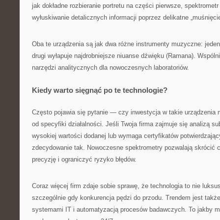
jak dokładne rozbieranie portretu na części pierwsze, spektromet
wyłuskiwanie detalicznych informacji poprzez delikatne „muśnięci
Oba te urządzenia są jak dwa różne instrumenty muzyczne: jeden
drugi wyłapuje najdrobniejsze niuanse dźwięku (Ramana). Wspóln
narzędzi analitycznych dla nowoczesnych laboratoriów.
Kiedy warto sięgnąć po te technologie?
Często pojawia się pytanie — czy inwestycja w takie urządzeni
od specyfiki działalności. Jeśli Twoja firma zajmuje się analizą s
wysokiej wartości dodanej lub wymaga certyfikatów potwierdzaj
zdecydowanie tak. Nowoczesne spektrometry pozwalają skrócić 
precyzję i ograniczyć ryzyko błędów.
Coraz więcej firm zdaje sobie sprawę, że technologia to nie luks
szczególnie gdy konkurencja pędzi do przodu. Trendem jest także
systemami IT i automatyzacją procesów badawczych. To jakby m