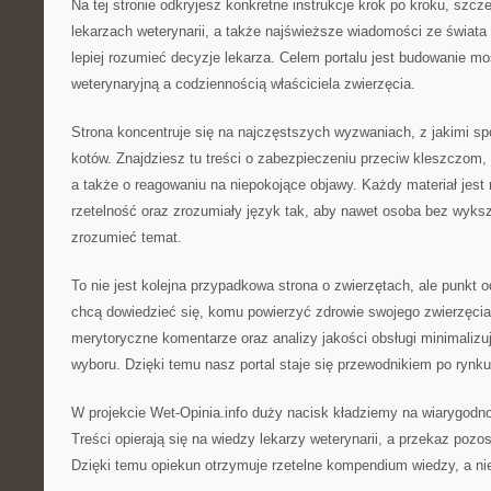
Na tej stronie odkryjesz konkretne instrukcje krok po kroku, szczer
lekarzach weterynarii, a także najświeższe wiadomości ze świata 
lepiej rozumieć decyzje lekarza. Celem portalu jest budowanie m
weterynaryjną a codziennością właściciela zwierzęcia.
Strona koncentruje się na najczęstszych wyzwaniach, z jakimi sp
kotów. Znajdziesz tu treści o zabezpieczeniu przeciw kleszczom
a także o reagowaniu na niepokojące objawy. Każdy materiał jest
rzetelność oraz zrozumiały język tak, aby nawet osoba bez wyk
zrozumieć temat.
To nie jest kolejna przypadkowa strona o zwierzętach, ale punkt o
chcą dowiedzieć się, komu powierzyć zdrowie swojego zwierzęcia.
merytoryczne komentarze oraz analizy jakości obsługi minimalizuj
wyboru. Dzięki temu nasz portal staje się przewodnikiem po rynk
W projekcie Wet-Opinia.info duży nacisk kładziemy na wiarygodno
Treści opierają się na wiedzy lekarzy weterynarii, a przekaz pozos
Dzięki temu opiekun otrzymuje rzetelne kompendium wiedzy, a nie