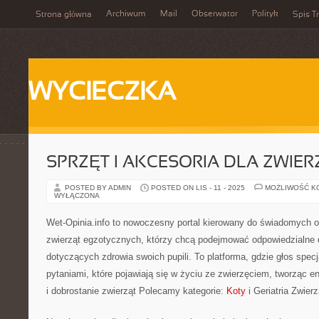
Archiwum
Mail
Obserwator
Polityk
Strona główna
Spis Tr
WYCIECZKA
SPRZĘT I AKCESORIA DLA ZWIER
POSTED BY ADMIN
POSTED ON LIS - 11 - 2025
MOŻLIWOŚĆ K
WYŁĄCZONA
Wet-Opinia.info to nowoczesny portal kierowany do świadomych 
zwierząt egzotycznych, którzy chcą podejmować odpowiedzialne 
dotyczących zdrowia swoich pupili. To platforma, gdzie głos specj
pytaniami, które pojawiają się w życiu ze zwierzęciem, tworząc e
i dobrostanie zwierząt Polecamy kategorie:
Koty
i Geriatria Zwierz