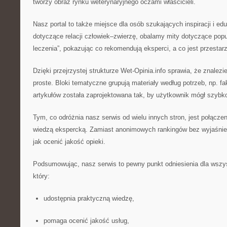
tworzy obraz rynku weterynaryjnego oczami właścicieli.
Nasz portal to także miejsce dla osób szukających inspiracji i edu
dotyczące relacji człowiek–zwierzę, obalamy mity dotyczące po
leczenia”, pokazując co rekomendują eksperci, a co jest przestarz
Dzięki przejrzystej strukturze Wet-Opinia.info sprawia, że znalezi
proste. Bloki tematyczne grupują materiały według potrzeb, np. fak
artykułów została zaprojektowana tak, by użytkownik mógł szybko
Tym, co odróżnia nasz serwis od wielu innych stron, jest połączen
wiedzą ekspercką. Zamiast anonimowych rankingów bez wyjaśnie
jak ocenić jakość opieki.
Podsumowując, nasz serwis to pewny punkt odniesienia dla wszys
który:
udostępnia praktyczną wiedzę,
pomaga ocenić jakość usług,