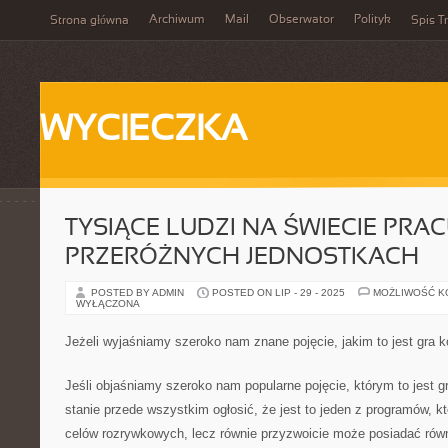
Archiwum
Mail
Obserwator
Polityk
Strona główna
Spis Tr
WYCIECZKA
TYSIĄCE LUDZI NA ŚWIECIE PRAC
PRZERÓŻNYCH JEDNOSTKACH
POSTED BY ADMIN
POSTED ON LIP - 29 - 2025
MOŻLIWOŚĆ 
WYŁĄCZONA
Jeżeli wyjaśniamy szeroko nam znane pojęcie, jakim to jest gra
Jeśli objaśniamy szeroko nam popularne pojęcie, którym to jest 
stanie przede wszystkim ogłosić, że jest to jeden z programów, k
celów rozrywkowych, lecz równie przyzwoicie może posiadać rów