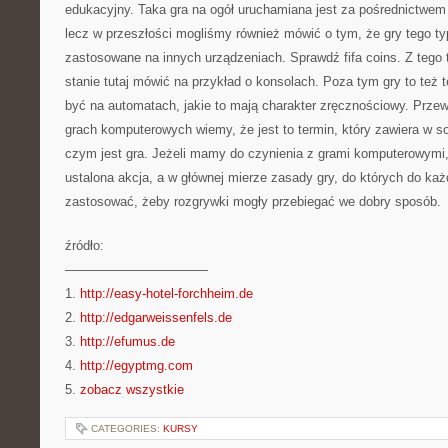
edukacyjny. Taka gra na ogół uruchamiana jest za pośrednictwe
lecz w przeszłości mogliśmy również mówić o tym, że gry tego t
zastosowane na innych urządzeniach. Sprawdź fifa coins. Z tego
stanie tutaj mówić na przykład o konsolach. Poza tym gry to też 
być na automatach, jakie to mają charakter zręcznościowy. Przew
grach komputerowych wiemy, że jest to termin, który zawiera w s
czym jest gra. Jeżeli mamy do czynienia z grami komputerowymi, w
ustalona akcja, a w głównej mierze zasady gry, do których do ka
zastosować, żeby rozgrywki mogły przebiegać we dobry sposób.
źródło:
———————————
1.
http://easy-hotel-forchheim.de
2.
http://edgarweissenfels.de
3.
http://efumus.de
4.
http://egyptmg.com
5.
zobacz wszystkie
CATEGORIES:
KURSY