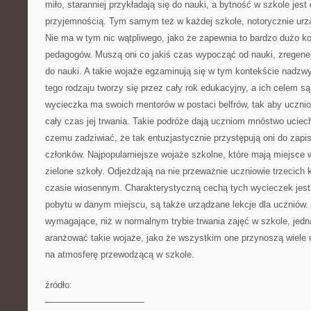
miło, staranniej przykładają się do nauki, a bytność w szkole jest
przyjemnością. Tym samym też w każdej szkole, notorycznie urzą
Nie ma w tym nic wątpliwego, jako że zapewnia to bardzo dużo ko
pedagogów. Muszą oni co jakiś czas wypocząć od nauki, zregener
do nauki. A takie wojaże egzaminują się w tym kontekście nadzw
tego rodzaju tworzy się przez cały rok edukacyjny, a ich celem są
wycieczka ma swoich mentorów w postaci belfrów, tak aby uczniow
cały czas jej trwania. Takie podróże dają uczniom mnóstwo uciech
czemu zadziwiać, że tak entuzjastycznie przystępują oni do zapis
członków. Najpopularniejsze wojaże szkolne, które mają miejsce 
zielone szkoły. Odjeżdżają na nie przeważnie uczniowie trzecich
czasie wiosennym. Charakterystyczną cechą tych wycieczek jest 
pobytu w danym miejscu, są także urządzane lekcje dla uczniów. 
wymagające, niż w normalnym trybie trwania zajęć w szkole, jed
aranżować takie wojaże, jako że wszystkim one przynoszą wiele u
na atmosferę przewodzącą w szkole.
źródło:
———————————