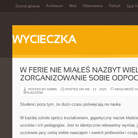
Archiwum
Mail
Obserwator
Polityk
Strona główna
Spis Tr
WYCIECZKA
W FERIE NIE MIAŁEŚ NAZBYT WI
ZORGANIZOWANIE SOBIE ODPO
POSTED BY ADMIN
POSTED ON SIE - 12 - 2025
MOŻLIWOŚĆ 
WYŁĄCZONA
Studenci poza tym, że dużo czasu poświęcają na naukę
W każdej szkole oprócz kształceniem, gigantyczny nacisk kładzie 
uczniów i ich pedagogów. Jest to identycznie relewantny wymiar,
uczniowie jacy cenią siebie nawzajem i swoich profesorów i czuj