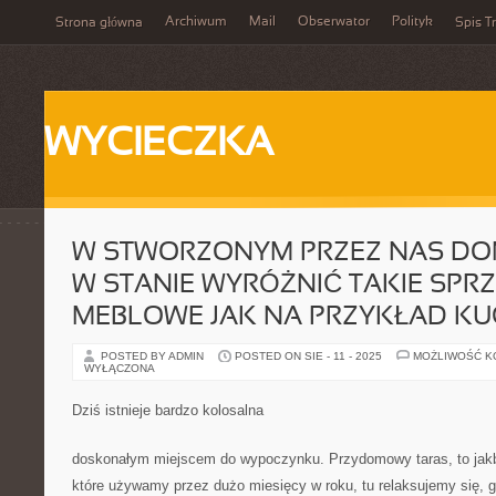
Archiwum
Mail
Obserwator
Polityk
Strona główna
Spis Tr
WYCIECZKA
W STWORZONYM PRZEZ NAS DO
W STANIE WYRÓŻNIĆ TAKIE SPR
MEBLOWE JAK NA PRZYKŁAD K
POSTED BY ADMIN
POSTED ON SIE - 11 - 2025
MOŻLIWOŚĆ 
WYŁĄCZONA
Dziś istnieje bardzo kolosalna
doskonałym miejscem do wypoczynku. Przydomowy taras, to jak
które używamy przez dużo miesięcy w roku, tu relaksujemy się, g