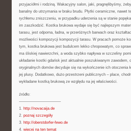
przyjaciółmi i rodziną. Wakacyjny salon, jaki, pragnęlibyśmy, że
banalny do utrzymania w braku brudu. Płytki ceramiczne, nawet t
rychłemu zniszczeniu, w przypadku uderzenia są w stanie popęka
im zaszkodzić. Kostka brukowa wydaje się być najlepszym mater
tarasu, jest odporna, ładna, w przeróżnych barwach oraz kształta
możliwości kompozycji kompozycji tarasu. W pracach pomoże ko
tym, kostka brukowa jest budulcem lekko chropowatym, co spraw
ma śliskiej nawierzchni, a woda szybko napływa w szczeliny pom
układanie kostki gdańsk jest aktualnie poszukiwanym zawodem, du
oryginalnych domów decyduje się na wykończenie ich otoczenia 
jej plusy. Dodatkowo, dużo przestrzeni publicznych – place, chodni
wykładane kostką brukową ze względu na jej właściwości.
źródło:
———————————
1.
http://novacaija.de
2.
poznaj szczegóły
3.
http://oberstdorfer-fewo.de
4.
więcej na ten temat