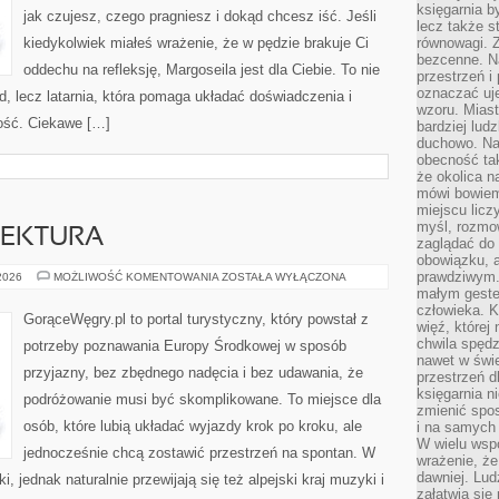
księgarnia b
jak czujesz, czego pragniesz i dokąd chcesz iść. Jeśli
lecz także s
kiedykolwiek miałeś wrażenie, że w pędzie brakuje Ci
równowagi. Z
bezcenne. Na
oddechu na refleksję, Margoseila jest dla Ciebie. To nie
przestrzeń i
oznaczać uj
d, lecz latarnia, która pomaga układać doświadczenia i
wzoru. Miast
ość. Ciekawe […]
bardziej lud
duchowo. Naw
obecność tak
że okolica n
mówi bowiem
miejscu licz
myśl, rozmow
TEKTURA
zaglądać do 
obowiązku, a
prawdziwym.
ZABYTKI
 2026
MOŻLIWOŚĆ KOMENTOWANIA
ZOSTAŁA WYŁĄCZONA
I
małym gestem
ARCHITEKTURA
człowieka. 
GorąceWęgry.pl to portal turystyczny, który powstał z
więź, której
chwila spęd
potrzeby poznawania Europy Środkowej w sposób
nawet w świ
przyjazny, bez zbędnego nadęcia i bez udawania, że
przestrzeń d
księgarnia ni
podróżowanie musi być skomplikowane. To miejsce dla
zmienić spos
osób, które lubią układać wyjazdy krok po kroku, ale
i na samych 
W wielu wsp
jednocześnie chcą zostawić przestrzeń na spontan. W
wrażenie, że
dawniej. Lud
i, jednak naturalnie przewijają się też alpejski kraj muzyki i
załatwia się