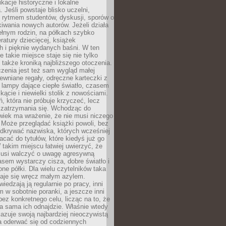
ikacje historyczne i lokalne
 Jeśli powstaje blisko uczelni,
 rytmem studentów, dyskusji, sporów o
kiwania nowych autorów. Jeżeli działa
ełnym rodzin, na półkach szybko
eratury dziecięcej, książek
 i pięknie wydanych baśni. W ten
 takie miejsce staje się nie tylko
 także kroniką najbliższego otoczenia.
zenia jest też sam wygląd małej
rewniane regały, odręczne karteczki z
 lampy dające ciepłe światło, czasem
 kącie i niewielki stolik z nowościami.
ń, która nie próbuje krzyczeć, lecz
 zatrzymania się. Wchodząc do
wiek ma wrażenie, że nie musi niczego
Może przeglądać książki powoli, bez
odkrywać nazwiska, których wcześniej
racać do tytułów, które kiedyś już go
 takim miejscu łatwiej uwierzyć, że
 musi walczyć o uwagę agresywną
sem wystarczy cisza, dobre światło i
ne półki. Dla wielu czytelników taka
taje się wręcz małym azylem.
iedzają ją regularnie po pracy, inni
m w sobotnie poranki, a jeszcze inni
ez konkretnego celu, licząc na to, że
a sama ich odnajdzie. Właśnie wtedy
okazuje swoją najbardziej nieoczywistą
a oderwać się od codziennych