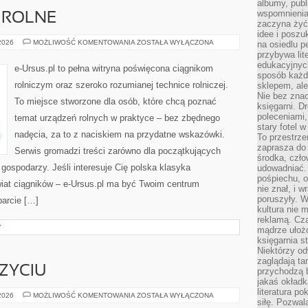
albumy, publ
wspomnienia.
 ROLNE
zaczyna żyć
idee i poszu
PRZETWÓRSTWO
 2026
MOŻLIWOŚĆ KOMENTOWANIA
ZOSTAŁA WYŁĄCZONA
na osiedlu p
ROLNE
przybywa lit
edukacyjnych
e-Ursus.pl to pełna witryna poświęcona ciągnikom
sposób każde
rolniczym oraz szeroko rozumianej technice rolniczej.
sklepem, ale
Nie bez znac
To miejsce stworzone dla osób, które chcą poznać
księgarni. D
poleceniami,
temat urządzeń rolnych w praktyce – bez zbędnego
stary fotel w
nadęcia, za to z naciskiem na przydatne wskazówki.
To przestrze
zaprasza do
Serwis gromadzi treści zarówno dla początkujących
środka, czło
 gospodarzy. Jeśli interesuje Cię polska klasyka
udowadniać. 
pośpiechu, 
wiat ciągników – e-Ursus.pl ma być Twoim centrum
nie znał, i w
poruszyły. W
parcie […]
kultura nie
reklamą. Cza
Y
mądrze ułożo
księgarnia s
Niektórzy odw
zaglądają ta
ZYCIU
przychodzą b
jakaś okładk
literatura p
ZERO
 2026
MOŻLIWOŚĆ KOMENTOWANIA
ZOSTAŁA WYŁĄCZONA
siłę. Pozwal
WASTE