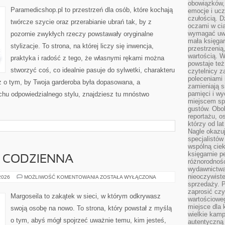
W
obowiązków,
SZYCIU
Paramedicshop.pl to przestrzeń dla osób, które kochają
emocje i ucz
czułością. Dz
twórcze szycie oraz przerabianie ubrań tak, by z
oczami w cią
wymagać uwag
pozornie zwykłych rzeczy powstawały oryginalne
mała księgar
stylizacje. To strona, na której liczy się inwencja,
przestrzenią
wartością. 
praktyka i radość z tego, że własnymi rękami można
powstaje też
stworzyć coś, co idealnie pasuje do sylwetki, charakteru
czytelnicy z
poleceniami 
z o tym, by Twoja garderoba była dopasowana, a
zamieniają s
pamięci i wy
chu odpowiedzialnego stylu, znajdziesz tu mnóstwo
miejscem sp
gustów. Obok
reportażu, o
którzy od la
Nagle okazuje
specjalistów
wspólną cie
księgarnie p
A CODZIENNA
różnorodnośc
wydawnictwa
nieoczywiste
RYTUAŁY
 2026
MOŻLIWOŚĆ KOMENTOWANIA
ZOSTAŁA WYŁĄCZONA
I
sprzedaży. P
MAGIA
zaprosić czy
CODZIENNA
Margoseila to zakątek w sieci, w którym odkrywasz
wartościoweg
miejsce dla 
swoją osobę na nowo. To strona, który powstał z myślą
wielkie kamp
o tym, abyś mógł spojrzeć uważnie temu, kim jesteś,
autentyczną 