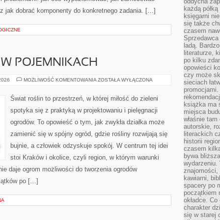
oddycha zapa
każdą półką 
raz jak dobrać komponenty do konkretnego zadania. […]
księgarni ni
się także ch
OGICZNE
czasem nawe
Sprzedawca n
ladą. Bardzo
literaturze, 
po kilku zda
 W POJEMNIKACH
opowieści ko
czy może skł
UPRAWA
 2026
MOŻLIWOŚĆ KOMENTOWANIA
ZOSTAŁA WYŁĄCZONA
sieciach łat
ROŚLIN
promocjami.
W
POJEMNIKACH
rekomendacj
Świat roślin to przestrzeń, w której miłość do zieleni
książka ma 
spotyka się z praktyką w projektowaniu i pielęgnacji
miejsca budu
właśnie tam
ogrodów. To opowieść o tym, jak zwykła działka może
autorskie, r
zamienić się w spójny ogród, gdzie rośliny rozwijają się
literackich 
historii reg
bujnie, a człowiek odzyskuje spokój. W centrum tej idei
czasem kilk
bywa bliższa
stoi Kraków i okolice, czyli region, w którym warunki
wydarzeniu. 
śnie daje ogrom możliwości do tworzenia ogrodów
znajomości, 
kawiarni, bib
kątków po […]
spacery po m
początkiem r
okładce. Co 
NA
charakter dzi
się w starej