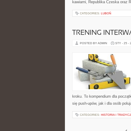
kawiarni, Republika Czeska oraz 
CATEGORIES:
LUBOŃ
TRENING INTERWA
POSTED BY ADMIN
STY - 25 -
kroku. To kompendium dla początk
się push-upów, jak i dla osób pol
CATEGORIES:
HISTORIA I TRADY