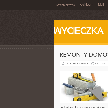
Archiwum
Mail
Strona główna
WYCIECZKA
REMONTY DOMÓW
POSTED BY ADMIN
STY - 28 -
budowlane łączą się z codzienny