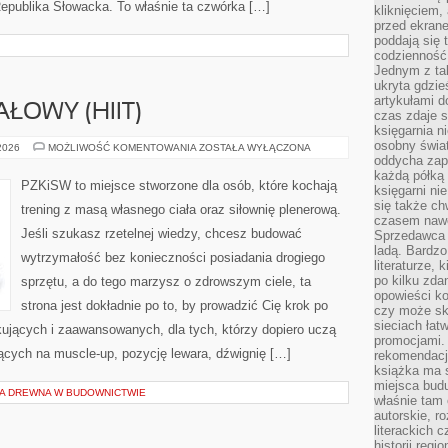
Republika Słowacka. To właśnie ta czwórka […]
kliknięciem,
przed ekrane
poddają się 
codzienność
Jednym z tak
ukryta gdzie
artykułami 
ŁOWY (HIIT)
czas zdaje s
księgarnia n
osobny świa
TRENING
 2026
MOŻLIWOŚĆ KOMENTOWANIA
ZOSTAŁA WYŁĄCZONA
INTERWAŁOWY
oddycha zapa
(HIIT)
każdą półką 
PZKiSW to miejsce stworzone dla osób, które kochają
księgarni ni
się także ch
trening z masą własnego ciała oraz siłownię plenerową.
czasem nawe
Jeśli szukasz rzetelnej wiedzy, chcesz budować
Sprzedawca n
ladą. Bardzo
wytrzymałość bez konieczności posiadania drogiego
literaturze, 
po kilku zda
sprzętu, a do tego marzysz o zdrowszym ciele, ta
opowieści ko
strona jest dokładnie po to, by prowadzić Cię krok po
czy może skł
sieciach łat
ujących i zaawansowanych, dla tych, którzy dopiero uczą
promocjami.
ujących na muscle-up, pozycję lewara, dźwignię […]
rekomendacj
książka ma 
miejsca budu
CJA DREWNA W BUDOWNICTWIE
właśnie tam
autorskie, r
literackich 
historii reg