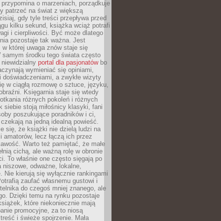
 przypomina o marzeniach, porządkuje
y patrzeć na świat z większą
isiaj, gdy tyle treści przepływa przed
gu kilku sekund, książka wciąż potrafi
i i cierpliwości. Być może dlatego
nia pozostaje tak ważna. Jest
, w której uwaga znów staje się
W samym środku tego świata często
 niewidzialny
portal dla pasjonatów
bo
aczynają wymieniać się opiniami,
i doświadczeniami, a zwykłe wizyty
ię w ciągłą rozmowę o sztuce, języku,
obraźni. Księgarnia staje się wtedy
otkania różnych pokoleń i różnych
 siebie stoją miłośnicy klasyki, fani
soby poszukujące poradników i ci,
t czekają na jedną idealną powieść.
 się, że książki nie dzielą ludzi na
 i amatorów, lecz łączą ich przez
kawość. Warto też pamiętać, że małe
ełnią cichą, ale ważną rolę w obronie
i. To właśnie one często sięgają po
 niszowe, odważne, lokalne,
. Nie kierują się wyłącznie rankingami
otrafią zaufać własnemu gustowi i
telnika do czegoś mniej znanego, ale
o. Dzięki temu na rynku pozostaje
książek, które niekoniecznie mają
anie promocyjne, za to niosą
treść i świeże spojrzenie. Mała