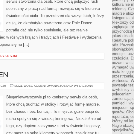
serwis stworzona dla osób, które chcą połączyć ruch
kultura nie
sceniczny z pracą nad formą i rozwijać się w kierunku
reklamą. Cza
mądrze ułożo
świadomości ciała. To przestrzeń dla wszystkich, którzy
księgarnia s
Niektórzy odw
czują, że akrobatyka powietrzna oraz Pole Dance
zaglądają ta
potrafią dać nie tylko spełnienie, ale też realnie
przychodzą b
jakaś okładk
ec w różnych krajach i tradycjach i Festiwale i wydarzenia
literatura p
piera się na […]
siłę. Pozwal
obowiązków,
emocje i ucz
ORYZACYJNE
czułością. Dz
oczami w cią
wymagać uwag
mała księgar
SEN
przestrzenią
wartością. 
powstaje też
REGENERACJA
 2026
MOŻLIWOŚĆ KOMENTOWANIA
ZOSTAŁA WYŁĄCZONA
I
czytelnicy z
SEN
poleceniami 
Bieganiewwarszawie.pl to konkretny serwis dla osób,
zamieniają s
pamięci i wy
które chcą truchtać w stolicy i rozwijać formę mądrze,
miejscem sp
bez chaosu i bez kontuzji. To miejsce, gdzie pasja do
gustów. Obok
reportażu, o
ruchu spotyka się z wiedzą treningową. Niezależnie od
którzy od la
Nagle okazuje
tego, czy dopiero zaczynasz start w świecie biegaczy,
specjalistów
czy masz za sobą kilometry w nogach, znajdziesz tu