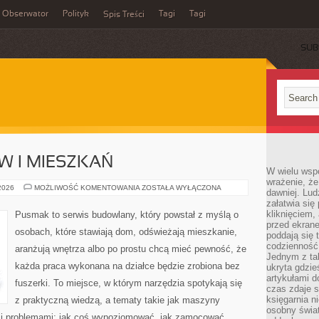
Obserwator
Polityk
Tagi
Tagi
Spis Treści
SUB
 I MIESZKAŃ
W wielu wsp
wrażenie, że
REMONTY
 2026
MOŻLIWOŚĆ KOMENTOWANIA
ZOSTAŁA WYŁĄCZONA
dawniej. Lud
DOMÓW
załatwia się
I
MIESZKAŃ
kliknięciem,
Pusmak to serwis budowlany, który powstał z myślą o
przed ekrane
osobach, które stawiają dom, odświeżają mieszkanie,
poddają się 
codzienność
aranżują wnętrza albo po prostu chcą mieć pewność, że
Jednym z tak
każda praca wykonana na działce będzie zrobiona bez
ukryta gdzie
artykułami 
fuszerki. To miejsce, w którym narzędzia spotykają się
czas zdaje s
księgarnia n
z praktyczną wiedzą, a tematy takie jak maszyny
osobny świa
mi problemami: jak coś wypoziomować, jak zamocować