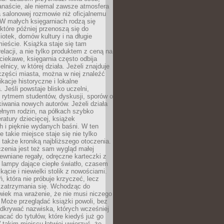
anaście, ale niemal zawsze atmosfera
 salonowej rozmowie niż oficjalnemu
W małych księgarniach rodzą się
które później przenoszą się do
liotek, domów kultury i na długie
ieście. Książka staje się tam
elacji, a nie tylko produktem z ceną na
ciekawe, księgarnia często odbija
elnicy, w której działa. Jeżeli znajduje
 części miasta, można w niej znaleźć
ikacje historyczne i lokalne
 Jeśli powstaje blisko uczelni,
 rytmem studentów, dyskusji, sporów o
kiwania nowych autorów. Jeżeli działa
ełnym rodzin, na półkach szybko
eratury dziecięcej, książek
 i pięknie wydanych baśni. W ten
 takie miejsce staje się nie tylko
 także kroniką najbliższego otoczenia.
zenia jest też sam wygląd małej
rewniane regały, odręczne karteczki z
 lampy dające ciepłe światło, czasem
 kącie i niewielki stolik z nowościami.
ń, która nie próbuje krzyczeć, lecz
 zatrzymania się. Wchodząc do
wiek ma wrażenie, że nie musi niczego
Może przeglądać książki powoli, bez
odkrywać nazwiska, których wcześniej
racać do tytułów, które kiedyś już go
 takim miejscu łatwiej uwierzyć, że