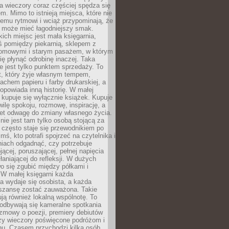
 a wieczory coraz częściej spędza się
m. Mimo to istnieją miejsca, które nie
temu rytmowi i wciąż przypominają, że
 może mieć łagodniejszy smak.
ich miejsc jest mała księgarnia,
ś pomiędzy piekarnią, sklepem z
domowymi i starym pasażem, w którym
ię płynąć odrobinę inaczej. Taka
ie jest tylko punktem sprzedaży. To
t, który żyje własnym tempem,
chem papieru i farby drukarskiej, a
opowiada inną historię. W małej
e kupuje się wyłącznie książek. Kupuje
wilę spokoju, rozmowę, inspirację, a
t odwagę do zmiany własnego życia.
ie jest tam tylko osobą stojącą za
 często staje się przewodnikiem po
kimś, kto potrafi spojrzeć na czytelnika i
niach odgadnąć, czy potrzebuje
jącej, poruszającej, pełnej napięcia
aniającej do refleksji. W dużych
wo się zgubić między półkami i
 W małej księgarni każda
a wydaje się osobista, a każda
szansę zostać zauważona. Takie
ją również lokalną wspólnotę. To
 odbywają się kameralne spotkania
ozmowy o poezji, premiery debiutów
czy wieczory poświęcone podróżom i
ionu. Czasem przychodzi kilka osób,