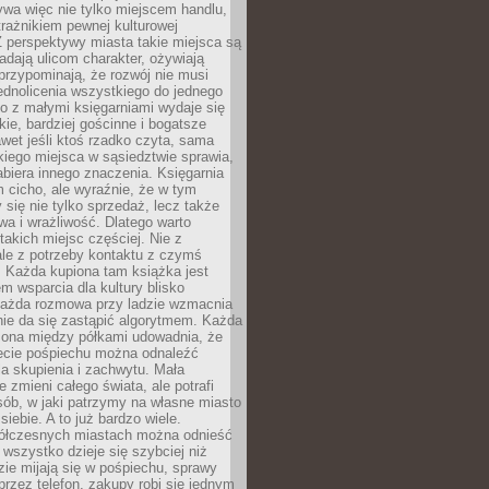
ywa więc nie tylko miejscem handlu,
trażnikiem pewnej kulturowej
 perspektywy miasta takie miejsca są
dają ulicom charakter, ożywiają
 przypominają, że rozwój nie musi
ednolicenia wszystkiego do jednego
o z małymi księgarniami wydaje się
zkie, bardziej gościnne i bogatsze
et jeśli ktoś rzadko czyta, sama
iego miejsca w sąsiedztwie sprawia,
abiera innego znaczenia. Księgarnia
 cicho, ale wyraźnie, że w tym
y się nie tylko sprzedaż, lecz także
a i wrażliwość. Dlatego warto
takich miejsc częściej. Nie z
le z potrzeby kontaktu z czymś
 Każda kupiona tam książka jest
 wsparcia dla kultury blisko
Każda rozmowa przy ladzie wzmacnia
 nie da się zastąpić algorytmem. Każda
zona między półkami udowadnia, że
ecie pośpiechu można odnaleźć
la skupienia i zachwytu. Mała
e zmieni całego świata, ale potrafi
ób, w jaki patrzymy na własne miasto
siebie. A to już bardzo wiele.
ółczesnych miastach można odnieść
 wszystko dzieje się szybciej niż
zie mijają się w pośpiechu, sprawy
 przez telefon, zakupy robi się jednym