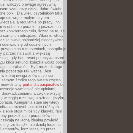
 musi walczyć o uwagę agresywną
sem wystarczy cisza, dobre światło i
ne półki. Dla wielu czytelników taka
taje się wręcz małym azylem.
iedzają ją regularnie po pracy, inni
m w sobotnie poranki, a jeszcze inni
ez konkretnego celu, licząc na to, że
a sama ich odnajdzie. Właśnie wtedy
okazuje swoją najbardziej nieoczywistą
a oderwać się od codziennych
 przypomina o marzeniach, porządkuje
y patrzeć na świat z większą
isiaj, gdy tyle treści przepływa przed
gu kilku sekund, książka wciąż potrafi
i i cierpliwości. Być może dlatego
nia pozostaje tak ważna. Jest
, w której uwaga znów staje się
W samym środku tego świata często
 niewidzialny
portal dla pasjonatów
bo
aczynają wymieniać się opiniami,
i doświadczeniami, a zwykłe wizyty
ię w ciągłą rozmowę o sztuce, języku,
obraźni. Księgarnia staje się wtedy
otkania różnych pokoleń i różnych
 siebie stoją miłośnicy klasyki, fani
soby poszukujące poradników i ci,
t czekają na jedną idealną powieść.
 się, że książki nie dzielą ludzi na
 i amatorów, lecz łączą ich przez