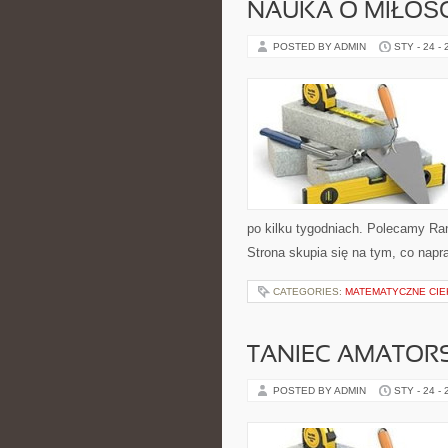
NAUKA O MIŁOŚC
POSTED BY ADMIN
STY - 24 -
po kilku tygodniach. Polecamy Ran
Strona skupia się na tym, co napr
CATEGORIES:
MATEMATYCZNE CIE
TANIEC AMATOR
POSTED BY ADMIN
STY - 24 -