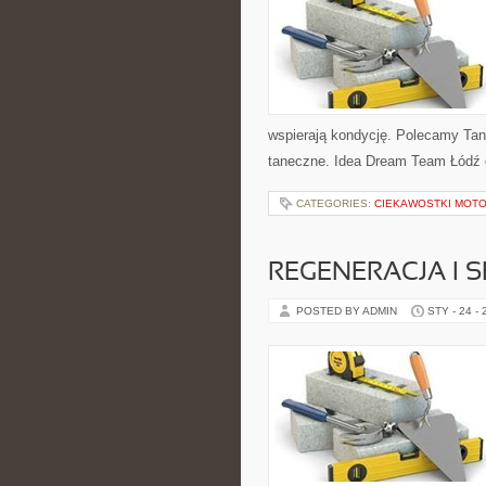
wspierają kondycję. Polecamy Tani
taneczne. Idea Dream Team Łódź o
CATEGORIES:
CIEKAWOSTKI MOT
REGENERACJA I 
POSTED BY ADMIN
STY - 24 -