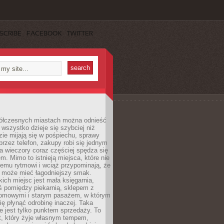
SCRIBE
FACEBOOK
TWITTER
ółczesnych miastach można odnieść
 wszystko dzieje się szybciej niż
zie mijają się w pośpiechu, sprawy
 przez telefon, zakupy robi się jednym
 a wieczory coraz częściej spędza się
m. Mimo to istnieją miejsca, które nie
temu rytmowi i wciąż przypominają, że
 może mieć łagodniejszy smak.
ich miejsc jest mała księgarnia,
ś pomiędzy piekarnią, sklepem z
domowymi i starym pasażem, w którym
ię płynąć odrobinę inaczej. Taka
ie jest tylko punktem sprzedaży. To
t, który żyje własnym tempem,