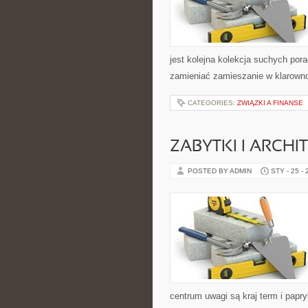
jest kolejna kolekcja suchych pora
zamieniać zamieszanie w klarown
CATEGORIES:
ZWIĄZKI A FINANSE
ZABYTKI I ARCHI
POSTED BY ADMIN
STY - 25 -
centrum uwagi są kraj term i papryk