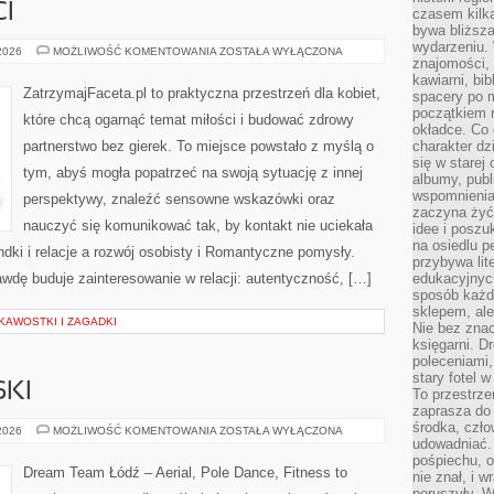
I
czasem kilk
bywa bliższa
wydarzeniu. 
NAUKA
 2026
MOŻLIWOŚĆ KOMENTOWANIA
ZOSTAŁA WYŁĄCZONA
znajomości, 
O
MIŁOŚCI
kawiarni, bib
ZatrzymajFaceta.pl to praktyczna przestrzeń dla kobiet,
spacery po m
początkiem r
które chcą ogarnąć temat miłości i budować zdrowy
okładce. Co 
partnerstwo bez gierek. To miejsce powstało z myślą o
charakter dzi
się w starej
tym, abyś mogła popatrzeć na swoją sytuację z innej
albumy, publ
wspomnienia.
perspektywy, znaleźć sensowne wskazówki oraz
zaczyna żyć
nauczyć się komunikować tak, by kontakt nie uciekała
idee i poszu
na osiedlu p
dki i relacje a rozwój osobisty i Romantyczne pomysły.
przybywa lit
awdę buduje zainteresowanie w relacji: autentyczność, […]
edukacyjnych
sposób każde
sklepem, ale
KAWOSTKI I ZAGADKI
Nie bez znac
księgarni. D
poleceniami,
stary fotel w
SKI
To przestrze
zaprasza do
środka, czło
TANIEC
 2026
MOŻLIWOŚĆ KOMENTOWANIA
ZOSTAŁA WYŁĄCZONA
AMATORSKI
udowadniać. 
pośpiechu, 
Dream Team Łódź – Aerial, Pole Dance, Fitness to
nie znał, i w
poruszyły. W