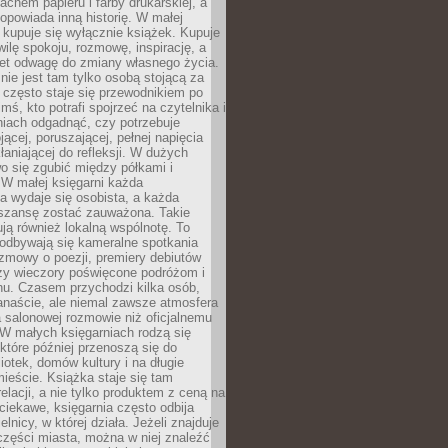
chem papieru i farby drukarskiej, a
opowiada inną historię. W małej
e kupuje się wyłącznie książek. Kupuje
wilę spokoju, rozmowę, inspirację, a
t odwagę do zmiany własnego życia.
ie jest tam tylko osobą stojącą za
 często staje się przewodnikiem po
kimś, kto potrafi spojrzeć na czytelnika i
niach odgadnąć, czy potrzebuje
jącej, poruszającej, pełnej napięcia
aniającej do refleksji. W dużych
wo się zgubić między półkami i
 W małej księgarni każda
a wydaje się osobista, a każda
szansę zostać zauważona. Takie
ją również lokalną wspólnotę. To
 odbywają się kameralne spotkania
ozmowy o poezji, premiery debiutów
czy wieczory poświęcone podróżom i
ionu. Czasem przychodzi kilka osób,
anaście, ale niemal zawsze atmosfera
 salonowej rozmowie niż oficjalnemu
W małych księgarniach rodzą się
które później przenoszą się do
liotek, domów kultury i na długie
ieście. Książka staje się tam
elacji, a nie tylko produktem z ceną na
ciekawe, księgarnia często odbija
elnicy, w której działa. Jeżeli znajduje
 części miasta, można w niej znaleźć