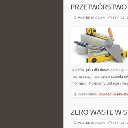
PRZETWÓRSTWO
POSTED BY ADMIN
STY - 26 -
rolników, jak i dla doświadczonych
mechanizacji, ale także szeroki ś
informacji. Polecamy Dotacje i ws
CATEGORIES:
NOWOŚCI W BRANŻ
ZERO WASTE W S
POSTED BY ADMIN
STY - 26 -