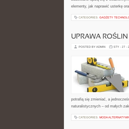
elementy, jak naprawić usterkę o
CATEGORIES:
GADŻETY TECHNOL
UPRAWA ROŚLIN
POSTED BY ADMIN
STY - 27 -
potrafią się zmieniać, a jednocze
naturalistycznych – od małych za
CATEGORIES:
MODA ALTERNATYW