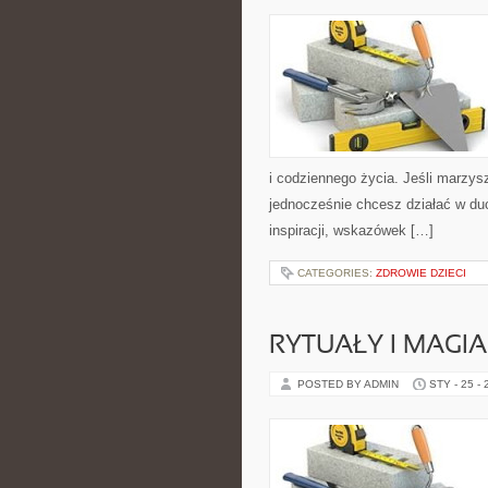
i codziennego życia. Jeśli marzys
jednocześnie chcesz działać w du
inspiracji, wskazówek […]
CATEGORIES:
ZDROWIE DZIECI
RYTUAŁY I MAGI
POSTED BY ADMIN
STY - 25 -