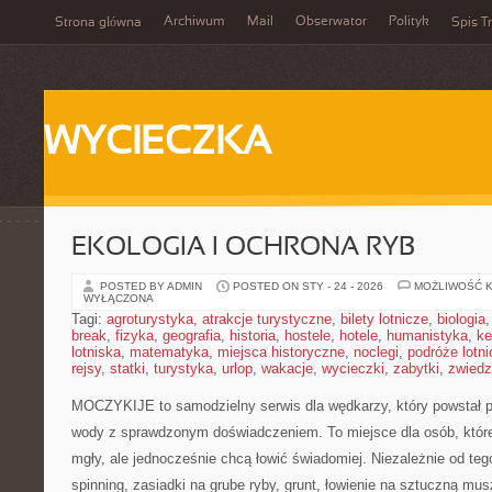
Archiwum
Mail
Obserwator
Polityk
Strona główna
Spis Tr
WYCIECZKA
EKOLOGIA I OCHRONA RYB
POSTED BY ADMIN
POSTED ON STY - 24 - 2026
MOŻLIWOŚĆ 
WYŁĄCZONA
Tagi:
agroturystyka
,
atrakcje turystyczne
,
bilety lotnicze
,
biologia
break
,
fizyka
,
geografia
,
historia
,
hostele
,
hotele
,
humanistyka
,
ke
lotniska
,
matematyka
,
miejsca historyczne
,
noclegi
,
podróże lotn
rejsy
,
statki
,
turystyka
,
urlop
,
wakacje
,
wycieczki
,
zabytki
,
zwiedz
MOCZYKIJE to samodzielny serwis dla wędkarzy, który powstał po
wody z sprawdzonym doświadczeniem. To miejsce dla osób, któr
mgły, ale jednocześnie chcą łowić świadomiej. Niezależnie od tego
spinning, zasiadki na grube ryby, grunt, łowienie na sztuczną mu