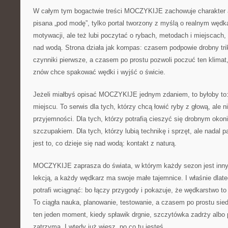
W całym tym bogactwie treści MOCZYKIJE zachowuje charakter aut
pisana „pod modę”, tylko portal tworzony z myślą o realnym wędk
motywacji, ale też lubi poczytać o rybach, metodach i miejscach,
nad wodą. Strona działa jak kompas: czasem podpowie drobny tri
czynniki pierwsze, a czasem po prostu pozwoli poczuć ten klimat,
znów chce spakować wędki i wyjść o świcie.
Jeżeli miałbyś opisać MOCZYKIJE jednym zdaniem, to byłoby to:
miejscu. To serwis dla tych, którzy chcą łowić ryby z głową, ale n
przyjemności. Dla tych, którzy potrafią cieszyć się drobnym ok
szczupakiem. Dla tych, którzy lubią technikę i sprzęt, ale nadal 
jest to, co dzieje się nad wodą: kontakt z naturą.
MOCZYKIJE zaprasza do świata, w którym każdy sezon jest inny
lekcją, a każdy wędkarz ma swoje małe tajemnice. I właśnie dlate
potrafi wciągnąć: bo łączy przygody i pokazuje, że wędkarstwo to s
To ciągła nauka, planowanie, testowanie, a czasem po prostu sied
ten jeden moment, kiedy spławik drgnie, szczytówka zadrży albo 
zatrzyma. I wtedy już wiesz, po co tu jesteś.