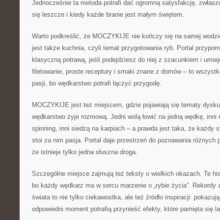
Jednocześnie ta metoda potrafi dać ogromną satysfakcję, zwłaszc
się leszcze i kiedy każde branie jest małym świętem.
Warto podkreślić, że MOCZYKIJE nie kończy się na samej wodzi
jest także kuchnia, czyli temat przygotowania ryb. Portal przypo
klasyczną potrawą, jeśli podejdziesz do niej z szacunkiem i umiej
filetowanie, proste receptury i smaki znane z domów – to wszys
pasji, bo wędkarstwo potrafi łączyć przygodę.
MOCZYKIJE jest też miejscem, gdzie pojawiają się tematy dysku
wędkarstwo żyje rozmową. Jedni wolą łowić na jedną wędkę, inni n
spinning, inni siedzą na karpiach – a prawda jest taka, że każdy s
stoi za nim pasja. Portal daje przestrzeń do poznawania różnych
że istnieje tylko jedna słuszna droga.
Szczególne miejsce zajmują też teksty o wielkich okazach. Te his
bo każdy wędkarz ma w sercu marzenie o „rybie życia”. Rekordy z
świata to nie tylko ciekawostka, ale też źródło inspiracji: pokazują
odpowiedni moment potrafią przynieść efekty, które pamięta się la