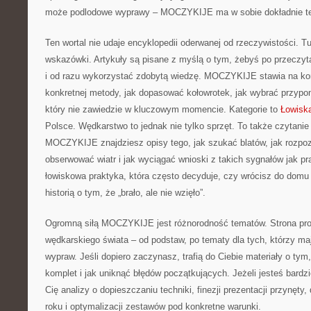
może podlodowe wyprawy – MOCZYKIJE ma w sobie dokładnie ten
Ten wortal nie udaje encyklopedii oderwanej od rzeczywistości. Tu
wskazówki. Artykuły są pisane z myślą o tym, żebyś po przeczyt
i od razu wykorzystać zdobytą wiedzę. MOCZYKIJE stawia na kon
konkretnej metody, jak dopasować kołowrotek, jak wybrać przypo
który nie zawiedzie w kluczowym momencie. Kategorie to
Łowisk
Polsce. Wędkarstwo to jednak nie tylko sprzęt. To także czytanie
MOCZYKIJE znajdziesz opisy tego, jak szukać blatów, jak rozpo
obserwować wiatr i jak wyciągać wnioski z takich sygnałów jak pr
łowiskowa praktyka, która często decyduje, czy wrócisz do domu 
historią o tym, że „brało, ale nie wzięło”.
Ogromną siłą MOCZYKIJE jest różnorodność tematów. Strona pro
wędkarskiego świata – od podstaw, po tematy dla tych, którzy maj
wypraw. Jeśli dopiero zaczynasz, trafią do Ciebie materiały o ty
komplet i jak uniknąć błędów początkujących. Jeżeli jesteś bardz
Cię analizy o dopieszczaniu techniki, finezji prezentacji przynęt
roku i optymalizacji zestawów pod konkretne warunki.