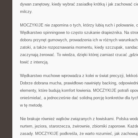
dywan zanętowy, kiedy wybrać zasiadkę krótką i jak zachować ci
milczy.
MOCZYKIJE nie zapomina o tych, którzy lubią ruch i polowanie, cz
Wędkarstwo spinningowe to często szukanie drapieżnika. Na stron
doboru przynęt gumowych, prowadzenia ich w różnych warunkach, 
zatoki, a także rozpoznawania momentu, kiedy szczupak, sanda
zaczynają żerować. To wiedza, dzięki której zamiast rzucać „gdz
łowić z intencją.
Wędkarstwo muchowe wprowadza z kolei w świat precyzji, lekkości
Dobrze dobrana mucha, prawidłowo nawinięty backing, odpowiednie 
elementy, które budują komfort łowienia. MOCZYKIJE potrafi opow
onieśmielać, a jednocześnie dać solidną porcję konkretów dla tych
w tę metodę.
Nie brakuje również wątków związanych z łowiskami. Polska woda
nurtem, jeziora, starorzecza, żwirownie, zbiorniki zaporowe. Każ
zasady. MOCZYKIJE podkreśla, że warto rozumieć, jak zachowują