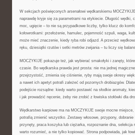
W sekcjach poświęconych arsenałowi wędkarskiemu MOCZYKIJE
naprawdę kryje się za parametrami na etykiecie. Długość wędki, c
moc, ugięcie – to nie są przypadkowe liczby, tylko klucz do komfo
kołowrotkami: przełożenie, hamulec, pojemność szpuli, waga, kult
może mieć znaczenie, kiedy ryba robi odjazd. A przecież wędkow
ręku, dziesiątki rzutów i setki metrów zwijania – tu liczy się balan
MOCZYKIJE pokazuje też, jak wybierać smakołyki i zanęty, które
czasie. Bo wędkarska prawda jest prosta: nie ma jednej magicznej
przejrzystość, zmienia się ciśnienie, ryby mają swoje okresy więk
a nawet ich apetyt potrafi zależeć od pozornych drobiazgów. Dlate
podejście rozsądne: kiedy warto postawić na słodkie aromaty, ki
i jak prowadzić nęcenie, żeby nie zrobić z łowiska stołówki dla dro
Wędkarstwo karpiowe ma na MOCZYKIJE swoje mocne miejsce, bo
potrafią zmienić wszystko. Zestawy włosowe, przypony, dobranie
przynęty, praca koszyka lub ciężarka, rozpoznanie dna, selekcja r
warto rozumieć, a nie tylko kopiować. Strona podpowiada, jak łow