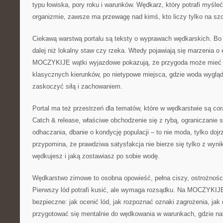
typu łowiska, pory roku i warunków. Wędkarz, który potrafi myśl
organizmie, zawsze ma przewagę nad kimś, kto liczy tylko na sz
Ciekawą warstwą portalu są teksty o wyprawach wędkarskich. Bo
dalej niż lokalny staw czy rzeka. Wtedy pojawiają się marzenia 
MOCZYKIJE wątki wyjazdowe pokazują, że przygoda może mieć w
klasycznych kierunków, po nietypowe miejsca, gdzie woda wygląda
zaskoczyć siłą i zachowaniem.
Portal ma też przestrzeń dla tematów, które w wędkarstwie są cor
Catch & release, właściwe obchodzenie się z rybą, ograniczanie s
odhaczania, dbanie o kondycję populacji – to nie moda, tylko d
przypomina, że prawdziwa satysfakcja nie bierze się tylko z wyniku
wędkujesz i jaką zostawiasz po sobie wodę.
Wędkarstwo zimowe to osobna opowieść, pełna ciszy, ostrożności
Pierwszy lód potrafi kusić, ale wymaga rozsądku. Na MOCZYKIJE
bezpieczne: jak ocenić lód, jak rozpoznać oznaki zagrożenia, jak 
przygotować się mentalnie do wędkowania w warunkach, gdzie na