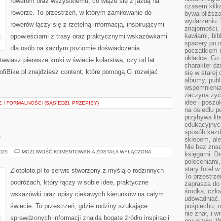
rowerom oraz wszystkiemu, co wiąże się z jazdą na
PORADY
czasem kilk
DIETETYCZNE
rowerze. To przestrzeń, w którym zamiłowanie do
bywa bliższa
wydarzeniu. 
rowerów łączy się z rzetelną informacją, inspirującymi
znajomości, 
kawiarni, bib
opowieściami z trasy oraz praktycznymi wskazówkami
spacery po m
dla osób na każdym poziomie doświadczenia.
początkiem r
okładce. Co 
tawiasz pierwsze kroki w świecie kolarstwa, czy od lat
charakter dzi
ofiBike.pl znajdziesz content, które pomogą Ci rozwijać
się w starej
albumy, publ
wspomnienia.
zaczyna żyć
idee i poszu
I FORMALNOŚCI (SĄSIEDZI, PRZEPISY)
na osiedlu p
przybywa lit
edukacyjnych
sposób każde
L
sklepem, ale
Nie bez znac
ANDORA
2025
MOŻLIWOŚĆ KOMENTOWANIA
ZOSTAŁA WYŁĄCZONA
księgarni. D
I
poleceniami,
IZRAEL
stary fotel w
Zlotoloto.pl to serwis stworzony z myślą o rodzinnych
To przestrze
podróżach, który łączy w sobie idee, praktyczne
zaprasza do
środka, czło
wskazówki oraz opisy ciekawych kierunków na całym
udowadniać. 
świecie. To przestrzeń, gdzie rodziny szukające
pośpiechu, 
nie znał, i w
sprawdzonych informacji znajdą bogate źródło inspiracji
poruszyły. W