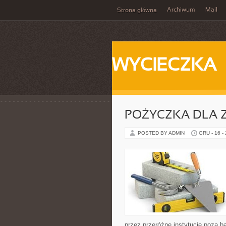
Archiwum
Mail
Strona główna
WYCIECZKA
POŻYCZKA DLA 
POSTED BY ADMIN
GRU - 16 -
przez przeróżne instytucje poza 