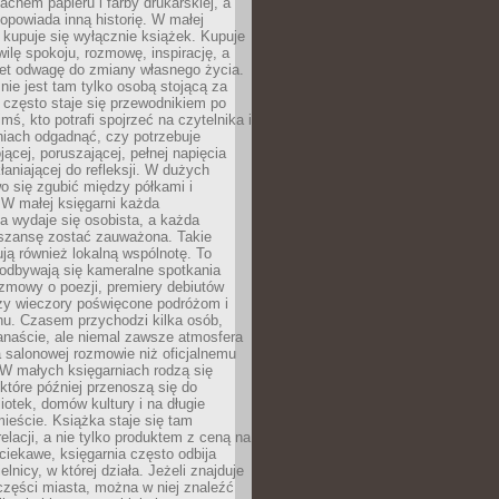
chem papieru i farby drukarskiej, a
opowiada inną historię. W małej
e kupuje się wyłącznie książek. Kupuje
wilę spokoju, rozmowę, inspirację, a
t odwagę do zmiany własnego życia.
ie jest tam tylko osobą stojącą za
 często staje się przewodnikiem po
kimś, kto potrafi spojrzeć na czytelnika i
niach odgadnąć, czy potrzebuje
jącej, poruszającej, pełnej napięcia
aniającej do refleksji. W dużych
wo się zgubić między półkami i
 W małej księgarni każda
a wydaje się osobista, a każda
szansę zostać zauważona. Takie
ją również lokalną wspólnotę. To
 odbywają się kameralne spotkania
ozmowy o poezji, premiery debiutów
czy wieczory poświęcone podróżom i
ionu. Czasem przychodzi kilka osób,
anaście, ale niemal zawsze atmosfera
 salonowej rozmowie niż oficjalnemu
W małych księgarniach rodzą się
które później przenoszą się do
liotek, domów kultury i na długie
ieście. Książka staje się tam
elacji, a nie tylko produktem z ceną na
ciekawe, księgarnia często odbija
elnicy, w której działa. Jeżeli znajduje
 części miasta, można w niej znaleźć