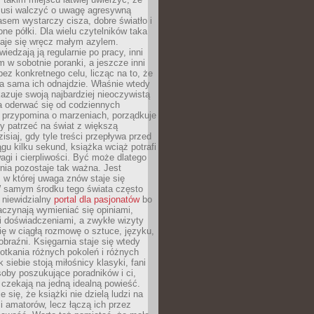
 musi walczyć o uwagę agresywną
sem wystarczy cisza, dobre światło i
ne półki. Dla wielu czytelników taka
taje się wręcz małym azylem.
iedzają ją regularnie po pracy, inni
m w sobotnie poranki, a jeszcze inni
ez konkretnego celu, licząc na to, że
a sama ich odnajdzie. Właśnie wtedy
okazuje swoją najbardziej nieoczywistą
a oderwać się od codziennych
 przypomina o marzeniach, porządkuje
y patrzeć na świat z większą
isiaj, gdy tyle treści przepływa przed
gu kilku sekund, książka wciąż potrafi
i i cierpliwości. Być może dlatego
nia pozostaje tak ważna. Jest
, w której uwaga znów staje się
W samym środku tego świata często
 niewidzialny
portal dla pasjonatów
bo
aczynają wymieniać się opiniami,
i doświadczeniami, a zwykłe wizyty
ię w ciągłą rozmowę o sztuce, języku,
obraźni. Księgarnia staje się wtedy
otkania różnych pokoleń i różnych
 siebie stoją miłośnicy klasyki, fani
soby poszukujące poradników i ci,
t czekają na jedną idealną powieść.
 się, że książki nie dzielą ludzi na
 i amatorów, lecz łączą ich przez