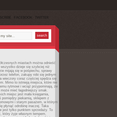
SCRIBE
FACEBOOK
TWITTER
ółczesnych miastach można odnieść
 wszystko dzieje się szybciej niż
zie mijają się w pośpiechu, sprawy
 przez telefon, zakupy robi się jednym
 a wieczory coraz częściej spędza się
m. Mimo to istnieją miejsca, które nie
temu rytmowi i wciąż przypominają, że
 może mieć łagodniejszy smak.
ich miejsc jest mała księgarnia,
ś pomiędzy piekarnią, sklepem z
domowymi i starym pasażem, w którym
ię płynąć odrobinę inaczej. Taka
ie jest tylko punktem sprzedaży. To
t, który żyje własnym tempem,