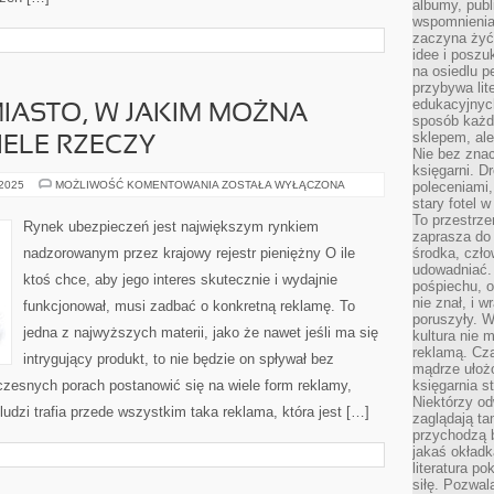
albumy, publ
wspomnienia.
zaczyna żyć
idee i poszu
na osiedlu p
przybywa lit
edukacyjnych
IASTO, W JAKIM MOŻNA
sposób każde
sklepem, ale
IELE RZECZY
Nie bez znac
księgarni. D
WARSZAWA
 2025
MOŻLIWOŚĆ KOMENTOWANIA
ZOSTAŁA WYŁĄCZONA
poleceniami,
TO
stary fotel w
MIASTO,
To przestrze
W
Rynek ubezpieczeń jest największym rynkiem
JAKIM
zaprasza do
MOŻNA
nadzorowanym przez krajowy rejestr pieniężny O ile
środka, czło
NIESŁYCHANIE
udowadniać. 
WIELE
ktoś chce, aby jego interes skutecznie i wydajnie
RZECZY
pośpiechu, 
nie znał, i w
funkcjonował, musi zadbać o konkretną reklamę. To
poruszyły. W
jedna z najwyższych materii, jako że nawet jeśli ma się
kultura nie
reklamą. Cza
intrygujący produkt, to nie będzie on spływał bez
mądrze ułożo
zesnych porach postanowić się na wiele form reklamy,
księgarnia s
Niektórzy odw
udzi trafia przede wszystkim taka reklama, która jest […]
zaglądają ta
przychodzą b
jakaś okładk
literatura p
siłę. Pozwal