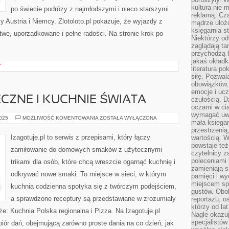
kultura nie
po świecie podróży z najmłodszymi i nieco starszymi
reklamą. Cza
 Austria i Niemcy. Zlotoloto.pl pokazuje, że wyjazdy z
mądrze ułożo
księgarnia s
we, uporządkowane i pełne radości. Na stronie krok po
Niektórzy odw
zaglądają ta
przychodzą b
jakaś okładk
Y
literatura p
siłę. Pozwal
obowiązków,
emocje i ucz
ECZNE I KUCHNIE ŚWIATA
czułością. Dz
oczami w cią
wymagać uwag
PRZEPISY
2025
MOŻLIWOŚĆ KOMENTOWANIA
ZOSTAŁA WYŁĄCZONA
mała księgar
ŚWIĄTECZNE
I
przestrzenią
KUCHNIE
Izagotuje.pl to serwis z przepisami, który łączy
wartością. 
ŚWIATA
powstaje też
zamiłowanie do domowych smaków z użytecznymi
czytelnicy z
poleceniami 
trikami dla osób, które chcą wreszcie ogarnąć kuchnię i
zamieniają s
odkrywać nowe smaki. To miejsce w sieci, w którym
pamięci i wy
miejscem sp
kuchnia codzienna spotyka się z twórczym podejściem,
gustów. Obok
a sprawdzone receptury są przedstawiane w zrozumiały
reportażu, o
którzy od la
e: Kuchnia Polska regionalna i Pizza. Na Izagotuje.pl
Nagle okazuje
specjalistów
iór dań, obejmującą zarówno proste dania na co dzień, jak