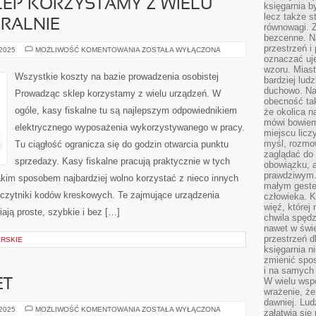
EP KORZYSTAMY Z WIELU
księgarnia b
lecz także s
RALNIE
równowagi. Z
bezcenne. Na
przestrzeń i
PROWADZĄC
 2025
MOŻLIWOŚĆ KOMENTOWANIA
ZOSTAŁA WYŁĄCZONA
SKLEP
oznaczać uj
KORZYSTAMY
wzoru. Miast
Z
Wszystkie koszty na bazie prowadzenia osobistej
bardziej lud
WIELU
SPRZĘTÓW.
duchowo. Naw
Prowadząc sklep korzystamy z wielu urządzeń. W
GENERALNIE
obecność tak
ogóle, kasy fiskalne tu są najlepszym odpowiednikiem
że okolica n
mówi bowiem
elektrycznego wyposażenia wykorzystywanego w pracy.
miejscu licz
myśl, rozmow
Tu ciągłość ogranicza się do godzin otwarcia punktu
zaglądać do 
sprzedaży. Kasy fiskalne pracują praktycznie w tych
obowiązku, a
prawdziwym.
kim sposobem najbardziej wolno korzystać z nieco innych
małym gestem
 czytniki kodów kreskowych. Te zajmujące urządzenia
człowieka. 
więź, której
ają proste, szybkie i bez […]
chwila spęd
nawet w świ
przestrzeń d
RSKIE
księgarnia ni
zmienić spos
i na samych 
W wielu wsp
ET
wrażenie, że
dawniej. Lud
OBECNIE
 2025
MOŻLIWOŚĆ KOMENTOWANIA
ZOSTAŁA WYŁĄCZONA
załatwia się