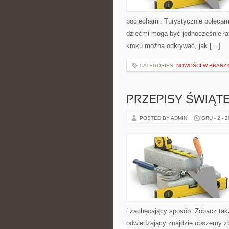
pociechami. Turystycznie polecamy
dziećmi mogą być jednocześnie łat
kroku można odkrywać, jak […]
CATEGORIES:
NOWOŚCI W BRANŻ
PRZEPISY ŚWIĄT
POSTED BY ADMIN
GRU - 2 - 
i zachęcający sposób. Zobacz takż
odwiedzający znajdzie obszerny zb