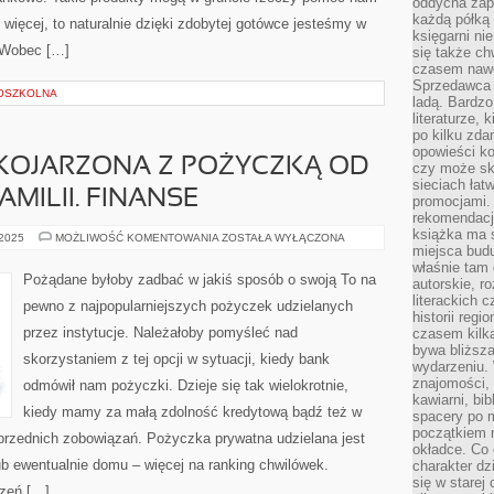
oddycha zapa
każdą półką 
 więcej, to naturalnie dzięki zdobytej gotówce jesteśmy w
księgarni ni
. Wobec […]
się także ch
czasem nawe
Sprzedawca n
OSZKOLNA
ladą. Bardzo
literaturze, 
po kilku zda
opowieści ko
 KOJARZONA Z POŻYCZKĄ OD
czy może skł
sieciach łat
MILII. FINANSE
promocjami.
rekomendacj
książka ma 
JEST
 2025
MOŻLIWOŚĆ KOMENTOWANIA
ZOSTAŁA WYŁĄCZONA
FAŁSZYWIE
miejsca budu
KOJARZONA
właśnie tam
Z
Pożądane byłoby zadbać w jakiś sposób o swoją To na
autorskie, r
POŻYCZKĄ
OD
literackich 
pewno z najpopularniejszych pożyczek udzielanych
KOLEGÓW,
historii reg
CZY
przez instytucje. Należałoby pomyśleć nad
czasem kilk
FAMILII.
FINANSE
bywa bliższa
skorzystaniem z tej opcji w sytuacji, kiedy bank
wydarzeniu. 
znajomości, 
odmówił nam pożyczki. Dzieje się tak wielokrotnie,
kawiarni, bib
kiedy mamy za małą zdolność kredytową bądź też w
spacery po m
początkiem r
oprzednich zobowiązań. Pożyczka prywatna udzielana jest
okładce. Co 
b ewentualnie domu – więcej na ranking chwilówek.
charakter dzi
się w starej
czeń […]