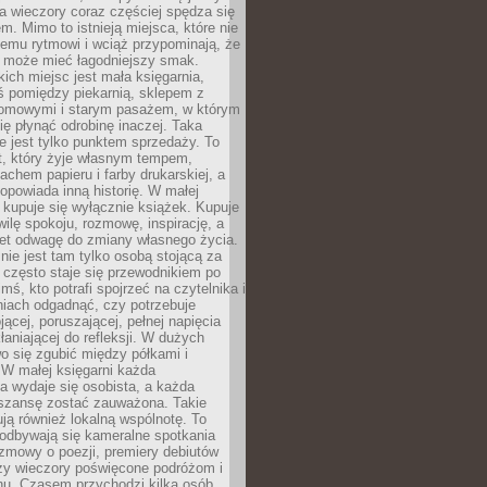
 a wieczory coraz częściej spędza się
m. Mimo to istnieją miejsca, które nie
temu rytmowi i wciąż przypominają, że
 może mieć łagodniejszy smak.
ich miejsc jest mała księgarnia,
ś pomiędzy piekarnią, sklepem z
domowymi i starym pasażem, w którym
ię płynąć odrobinę inaczej. Taka
ie jest tylko punktem sprzedaży. To
t, który żyje własnym tempem,
chem papieru i farby drukarskiej, a
opowiada inną historię. W małej
e kupuje się wyłącznie książek. Kupuje
wilę spokoju, rozmowę, inspirację, a
t odwagę do zmiany własnego życia.
ie jest tam tylko osobą stojącą za
 często staje się przewodnikiem po
kimś, kto potrafi spojrzeć na czytelnika i
niach odgadnąć, czy potrzebuje
jącej, poruszającej, pełnej napięcia
aniającej do refleksji. W dużych
wo się zgubić między półkami i
 W małej księgarni każda
a wydaje się osobista, a każda
szansę zostać zauważona. Takie
ją również lokalną wspólnotę. To
 odbywają się kameralne spotkania
ozmowy o poezji, premiery debiutów
czy wieczory poświęcone podróżom i
ionu. Czasem przychodzi kilka osób,