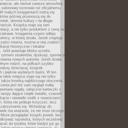
anaście, ale niemal zawsze atmosfera
 salonowej rozmowie niż oficjalnemu
W małych księgarniach rodzą się
które później przenoszą się do
liotek, domów kultury i na długie
ieście. Książka staje się tam
elacji, a nie tylko produktem z ceną na
ciekawe, księgarnia często odbija
elnicy, w której działa. Jeżeli znajduje
 części miasta, można w niej znaleźć
ikacje historyczne i lokalne
 Jeśli powstaje blisko uczelni,
 rytmem studentów, dyskusji, sporów o
kiwania nowych autorów. Jeżeli działa
ełnym rodzin, na półkach szybko
eratury dziecięcej, książek
 i pięknie wydanych baśni. W ten
 takie miejsce staje się nie tylko
 także kroniką najbliższego otoczenia.
zenia jest też sam wygląd małej
rewniane regały, odręczne karteczki z
 lampy dające ciepłe światło, czasem
 kącie i niewielki stolik z nowościami.
ń, która nie próbuje krzyczeć, lecz
 zatrzymania się. Wchodząc do
wiek ma wrażenie, że nie musi niczego
Może przeglądać książki powoli, bez
odkrywać nazwiska, których wcześniej
racać do tytułów, które kiedyś już go
 takim miejscu łatwiej uwierzyć, że