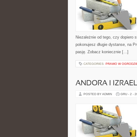
Niezależnie od tego, czy dopiero s
pokonujesz długie dystanse, na Pr
pasję. Zobacz koniecznie […]
CATEGORIES:
PRAWO W OGRODZIE 
ANDORA I IZRAE
POSTED BY ADMIN
GRU - 2 - 