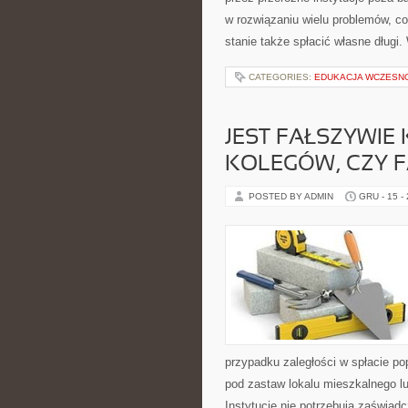
w rozwiązaniu wielu problemów, co
stanie także spłacić własne długi
CATEGORIES:
EDUKACJA WCZESN
JEST FAŁSZYWIE
KOLEGÓW, CZY FA
POSTED BY ADMIN
GRU - 15 -
przypadku zaległości w spłacie p
pod zastaw lokalu mieszkalnego lu
Instytucje nie potrzebują zaświad