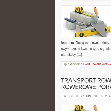
Internetu. Robią tak nawet sklepy,
owym czasie kwestie typu są najz
nie miałby […]
CATEGORIES:
ANALIZA CHEMICZNA
TRANSPORT ROWE
ROWEROWE PORA
POSTED BY ADMIN
GRU - 2 - 