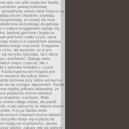
ywa więc nie tylko miejscem handlu,
trażnikiem pewnej kulturowej
 perspektywy miasta takie miejsca są
dają ulicom charakter, ożywiają
 przypominają, że rozwój nie musi
ednolicenia wszystkiego do jednego
o z małymi księgarniami wydaje się
zkie, bardziej gościnne i bogatsze
et jeśli ktoś rzadko czyta, sama
iego miejsca w sąsiedztwie sprawia,
abiera innego znaczenia. Księgarnia
 cicho, ale wyraźnie, że w tym
y się nie tylko sprzedaż, lecz także
a i wrażliwość. Dlatego warto
takich miejsc częściej. Nie z
le z potrzeby kontaktu z czymś
 Każda kupiona tam książka jest
 wsparcia dla kultury blisko
Każda rozmowa przy ladzie wzmacnia
 nie da się zastąpić algorytmem. Każda
zona między półkami udowadnia, że
ecie pośpiechu można odnaleźć
la skupienia i zachwytu. Mała
e zmieni całego świata, ale potrafi
ób, w jaki patrzymy na własne miasto
siebie. A to już bardzo wiele.
ółczesnych miastach można odnieść
 wszystko dzieje się szybciej niż
zie mijają się w pośpiechu, sprawy
 przez telefon, zakupy robi się jednym