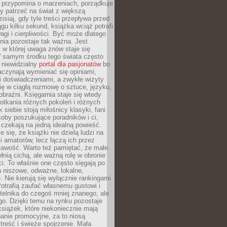
 przypomina o marzeniach, porządkuje
y patrzeć na świat z większą
isiaj, gdy tyle treści przepływa przed
gu kilku sekund, książka wciąż potrafi
i i cierpliwości. Być może dlatego
nia pozostaje tak ważna. Jest
, w której uwaga znów staje się
W samym środku tego świata często
 niewidzialny
portal dla pasjonatów
bo
aczynają wymieniać się opiniami,
i doświadczeniami, a zwykłe wizyty
ię w ciągłą rozmowę o sztuce, języku,
obraźni. Księgarnia staje się wtedy
otkania różnych pokoleń i różnych
 siebie stoją miłośnicy klasyki, fani
soby poszukujące poradników i ci,
t czekają na jedną idealną powieść.
 się, że książki nie dzielą ludzi na
 i amatorów, lecz łączą ich przez
kawość. Warto też pamiętać, że małe
ełnią cichą, ale ważną rolę w obronie
i. To właśnie one często sięgają po
 niszowe, odważne, lokalne,
. Nie kierują się wyłącznie rankingami
otrafią zaufać własnemu gustowi i
telnika do czegoś mniej znanego, ale
o. Dzięki temu na rynku pozostaje
książek, które niekoniecznie mają
anie promocyjne, za to niosą
treść i świeże spojrzenie. Mała