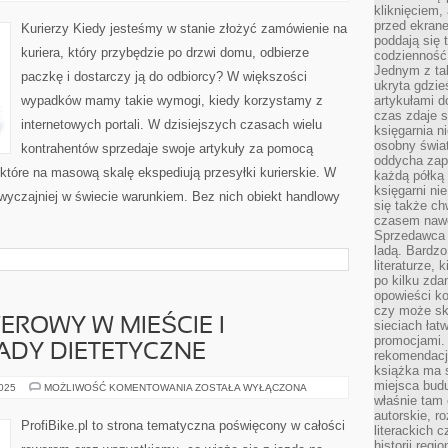
INTERNET
kliknięciem,
przed ekrane
Kurierzy Kiedy jesteśmy w stanie złożyć zamówienie na
poddają się 
kuriera, który przybędzie po drzwi domu, odbierze
codzienność
Jednym z tak
paczkę i dostarczy ją do odbiorcy? W większości
ukryta gdzie
wypadków mamy takie wymogi, kiedy korzystamy z
artykułami 
czas zdaje s
internetowych portali. W dzisiejszych czasach wielu
księgarnia n
osobny świa
kontrahentów sprzedaje swoje artykuły za pomocą
oddycha zapa
 które na masową skalę ekspediują przesyłki kurierskie. W
każdą półką 
księgarni ni
wyczajniej w świecie warunkiem. Bez nich obiekt handlowy
się także ch
czasem nawe
Sprzedawca n
ladą. Bardzo
literaturze, 
po kilku zda
opowieści ko
czy może skł
ROWY W MIEŚCIE I
sieciach łat
promocjami.
DY DIETETYCZNE
rekomendacj
książka ma 
miejsca budu
TRANSPORT
2025
MOŻLIWOŚĆ KOMENTOWANIA
ZOSTAŁA WYŁĄCZONA
ROWEROWY
właśnie tam
W
autorskie, r
MIEŚCIE
ProfiBike.pl to strona tematyczna poświęcony w całości
literackich 
I
ROWEROWE
historii reg