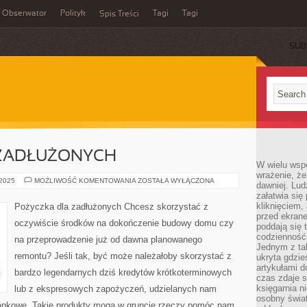
Obserwator
Polityk
Tagi
Tagi
Spis Treści
SUB
ZADŁUŻONYCH
W wielu wsp
wrażenie, że
POŻYCZKA
 2025
MOŻLIWOŚĆ KOMENTOWANIA
ZOSTAŁA WYŁĄCZONA
dawniej. Lud
DLA
załatwia się
ZADŁUŻONYCH
kliknięciem,
Pożyczka dla zadłużonych Chcesz skorzystać z
przed ekrane
oczywiście środków na dokończenie budowy domu czy
poddają się 
codzienność
na przeprowadzenie już od dawna planowanego
Jednym z tak
remontu? Jeśli tak, być może należałoby skorzystać z
ukryta gdzie
artykułami 
bardzo legendarnych dziś kredytów krótkoterminowych
czas zdaje s
księgarnia n
lub z ekspresowych zapożyczeń, udzielanych nam
osobny świa
bankowe. Takie produkty mogą w gruncie rzeczy pomóc nam