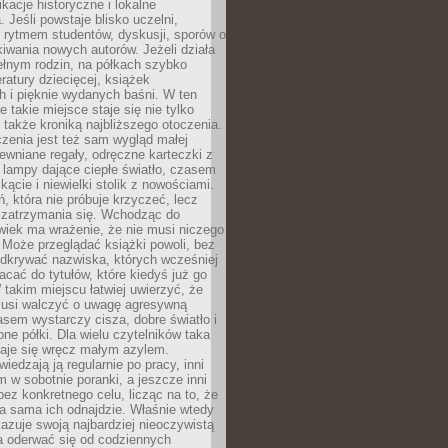
ikacje historyczne i lokalne
 Jeśli powstaje blisko uczelni,
 rytmem studentów, dyskusji, sporów o
kiwania nowych autorów. Jeżeli działa
ełnym rodzin, na półkach szybko
eratury dziecięcej, książek
 i pięknie wydanych baśni. W ten
 takie miejsce staje się nie tylko
 także kroniką najbliższego otoczenia.
zenia jest też sam wygląd małej
rewniane regały, odręczne karteczki z
 lampy dające ciepłe światło, czasem
 kącie i niewielki stolik z nowościami.
ń, która nie próbuje krzyczeć, lecz
 zatrzymania się. Wchodząc do
wiek ma wrażenie, że nie musi niczego
Może przeglądać książki powoli, bez
odkrywać nazwiska, których wcześniej
racać do tytułów, które kiedyś już go
 takim miejscu łatwiej uwierzyć, że
 musi walczyć o uwagę agresywną
sem wystarczy cisza, dobre światło i
ne półki. Dla wielu czytelników taka
taje się wręcz małym azylem.
iedzają ją regularnie po pracy, inni
m w sobotnie poranki, a jeszcze inni
ez konkretnego celu, licząc na to, że
a sama ich odnajdzie. Właśnie wtedy
okazuje swoją najbardziej nieoczywistą
a oderwać się od codziennych