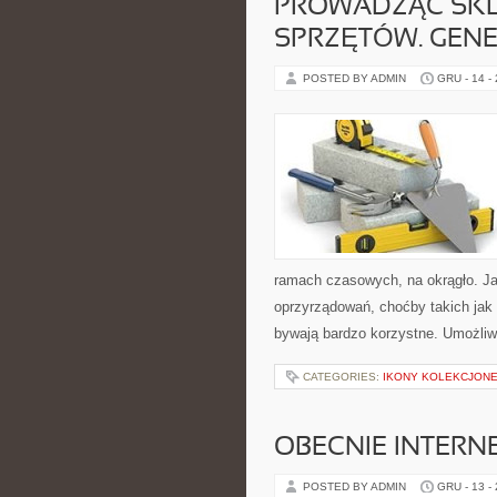
PROWADZĄC SKL
SPRZĘTÓW. GENE
POSTED BY ADMIN
GRU - 14 -
ramach czasowych, na okrągło. Ja
oprzyrządowań, choćby takich jak
bywają bardzo korzystne. Umożliwi
CATEGORIES:
IKONY KOLEKCJONE
OBECNIE INTERN
POSTED BY ADMIN
GRU - 13 -