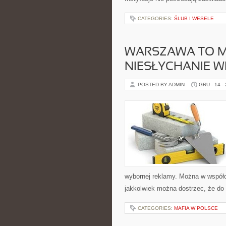
CATEGORIES:
ŚLUB I WESELE
WARSZAWA TO M
NIESŁYCHANIE W
POSTED BY ADMIN
GRU - 14 -
wybornej reklamy. Można w współc
jakkolwiek można dostrzec, że do l
CATEGORIES:
MAFIA W POLSCE