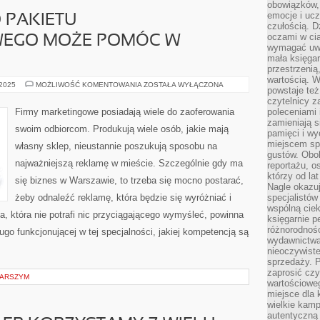
obowiązków,
emocje i ucz
 PAKIETU
czułością. Dz
oczami w cią
WEGO MOŻE POMÓC W
wymagać uwag
mała księgar
przestrzenią
wartością. 
ZAKUP
 2025
MOŻLIWOŚĆ KOMENTOWANIA
ZOSTAŁA WYŁĄCZONA
powstaje też
DOBREGO
PAKIETU
czytelnicy z
UBEZPIECZENIOWEGO
Firmy marketingowe posiadają wiele do zaoferowania
poleceniami 
MOŻE
zamieniają s
POMÓC
swoim odbiorcom. Produkują wiele osób, jakie mają
W
pamięci i wy
LICZNYCH
miejscem sp
własny sklep, nieustannie poszukują sposobu na
gustów. Obok
najważniejszą reklamę w mieście. Szczególnie gdy ma
reportażu, o
którzy od la
się biznes w Warszawie, to trzeba się mocno postarać,
Nagle okazuje
żeby odnaleźć reklamę, która będzie się wyróżniać i
specjalistów
wspólną cie
 która nie potrafi nic przyciągającego wymyśleć, powinna
księgarnie p
różnorodnośc
ugo funkcjonującej w tej specjalności, jakiej kompetencją są
wydawnictwa
nieoczywiste
sprzedaży. P
zaprosić czy
ARSZYM
wartościoweg
miejsce dla 
wielkie kamp
autentyczną 