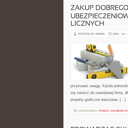
ZAKUP DOBREGO
UBEZPIECZENIO
LICZNYCH
POSTED BY ADMIN
GRU - 14 -
przykuwać uwagę. Każda jednostka,
się zwrócić do zawodowej firmy, dł
projekty graficzne warszawa. […]
CATEGORIES:
POMOC OSOBOM ST