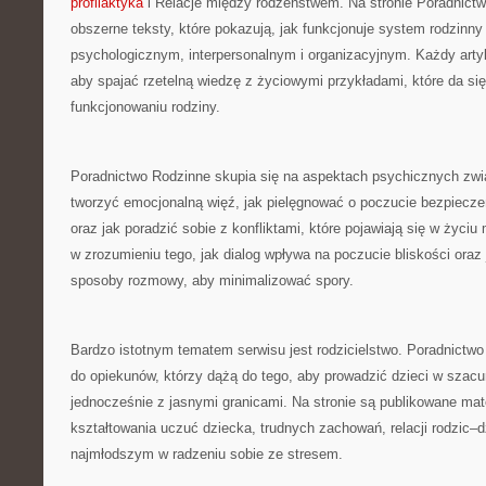
profilaktyka
i Relacje między rodzeństwem. Na stronie Poradnict
obszerne teksty, które pokazują, jak funkcjonuje system rodzinny
psychologicznym, interpersonalnym i organizacyjnym. Każdy artyk
aby spajać rzetelną wiedzę z życiowymi przykładami, które da s
funkcjonowaniu rodziny.
Poradnictwo Rodzinne skupia się na aspektach psychicznych zwią
tworzyć emocjonalną więź, jak pielęgnować o poczucie bezpiecz
oraz jak poradzić sobie z konfliktami, które pojawiają się w życ
w zrozumieniu tego, jak dialog wpływa na poczucie bliskości oraz
sposoby rozmowy, aby minimalizować spory.
Bardzo istotnym tematem serwisu jest rodzicielstwo. Poradnictw
do opiekunów, którzy dążą do tego, aby prowadzić dzieci w szac
jednocześnie z jasnymi granicami. Na stronie są publikowane mat
kształtowania uczuć dziecka, trudnych zachowań, relacji rodzic–
najmłodszym w radzeniu sobie ze stresem.