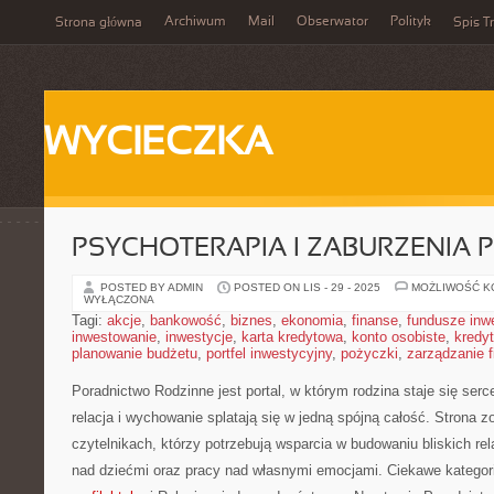
Archiwum
Mail
Obserwator
Polityk
Strona główna
Spis Tr
WYCIECZKA
PSYCHOTERAPIA I ZABURZENIA 
POSTED BY ADMIN
POSTED ON LIS - 29 - 2025
MOŻLIWOŚĆ 
WYŁĄCZONA
Tagi:
akcje
,
bankowość
,
biznes
,
ekonomia
,
finanse
,
fundusze inw
inwestowanie
,
inwestycje
,
karta kredytowa
,
konto osobiste
,
kredyt
planowanie budżetu
,
portfel inwestycyjny
,
pożyczki
,
zarządzanie 
Poradnictwo Rodzinne jest portal, w którym rodzina staje się ser
relacja i wychowanie splatają się w jedną spójną całość. Strona 
czytelnikach, którzy potrzebują wsparcia w budowaniu bliskich rela
nad dziećmi oraz pracy nad własnymi emocjami. Ciekawe kategor