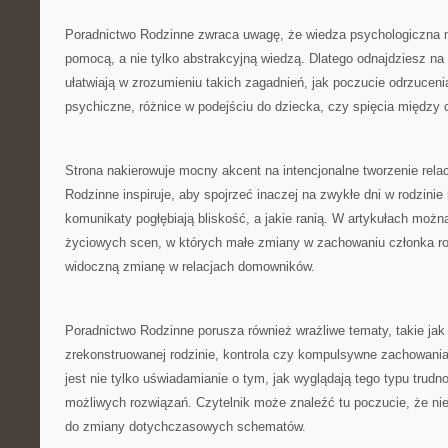
Poradnictwo Rodzinne zwraca uwagę, że wiedza psychologiczna 
pomocą, a nie tylko abstrakcyjną wiedzą. Dlatego odnajdziesz na 
ułatwiają w zrozumieniu takich zagadnień, jak poczucie odrzucen
psychiczne, różnice w podejściu do dziecka, czy spięcia między 
Strona nakierowuje mocny akcent na intencjonalne tworzenie relac
Rodzinne inspiruje, aby spojrzeć inaczej na zwykłe dni w rodzinie 
komunikaty pogłębiają bliskość, a jakie ranią. W artykułach możn
życiowych scen, w których małe zmiany w zachowaniu członka r
widoczną zmianę w relacjach domowników.
Poradnictwo Rodzinne porusza również wrażliwe tematy, takie jak
zrekonstruowanej rodzinie, kontrola czy kompulsywne zachowania
jest nie tylko uświadamianie o tym, jak wyglądają tego typu trudn
możliwych rozwiązań. Czytelnik może znaleźć tu poczucie, że nie
do zmiany dotychczasowych schematów.