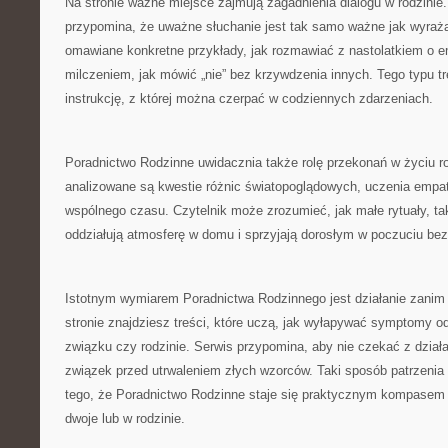
Na stronie ważne miejsce zajmują zagadnienia dialogu w rodzinie
przypomina, że uważne słuchanie jest tak samo ważne jak wyraża
omawiane konkretne przykłady, jak rozmawiać z nastolatkiem o em
milczeniem, jak mówić „nie” bez krzywdzenia innych. Tego typu t
instrukcję, z której można czerpać w codziennych zdarzeniach.
Poradnictwo Rodzinne uwidacznia także rolę przekonań w życiu ro
analizowane są kwestie różnic światopoglądowych, uczenia empat
wspólnego czasu. Czytelnik może zrozumieć, jak małe rytuały, tak
oddziałują atmosferę w domu i sprzyjają dorosłym w poczuciu be
Istotnym wymiarem Poradnictwa Rodzinnego jest działanie zanim 
stronie znajdziesz treści, które uczą, jak wyłapywać symptomy od
związku czy rodzinie. Serwis przypomina, aby nie czekać z dział
związek przed utrwaleniem złych wzorców. Taki sposób patrzenia 
tego, że Poradnictwo Rodzinne staje się praktycznym kompasem 
dwoje lub w rodzinie.