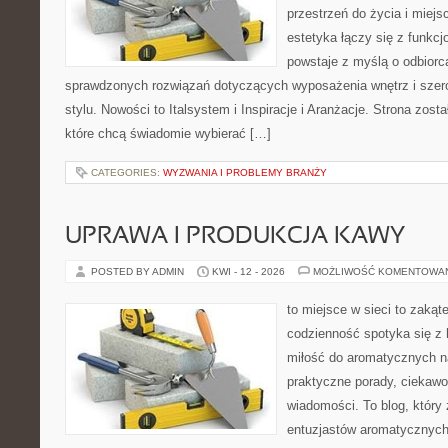
przestrzeń do życia i miejs
estetyka łączy się z funkcj
powstaje z myślą o odbiorc
sprawdzonych rozwiązań dotyczących wyposażenia wnętrz i szer
stylu. Nowości to Italsystem i Inspiracje i Aranżacje. Strona zost
które chcą świadomie wybierać […]
CATEGORIES:
WYZWANIA I PROBLEMY BRANŻY
UPRAWA I PRODUKCJA KAWY
POSTED BY ADMIN
KWI - 12 - 2026
MOŻLIWOŚĆ KOMENTOWA
to miejsce w sieci to zakąt
codzienność spotyka się z 
miłość do aromatycznych n
praktyczne porady, ciekawos
wiadomości. To blog, który 
entuzjastów aromatycznych n