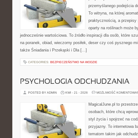
przemyślanego podejścia d
To witryna, na której aroma
praktycznością, a przepisy 
oparty na roślinach może b
jednocześnie wartościowa. To źródło inspiracji dla osób, które s
na poranek, obiad, wieczorny posiłek, deser czy coś pysznego m
także Śniadania i Przekąski i Dla […]
CATEGORIES:
BEZPIECZEŃSTWO NA WODZIE
PSYCHOLOGIA ODCHUDZANIA
POSTED BY ADMIN
KWI - 21 - 2026
MOŻLIWOŚĆ KOMENTOWA
MagicalJune.pl to przestrze
osobach, które chcą wprowa
styl życia i spojrzeć na co
przyjazny. To internetowa 
tematom takim jak odchudz