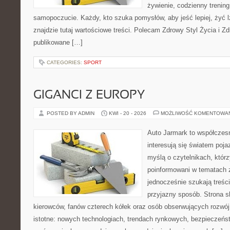
żywienie, codzienny trening
samopoczucie. Każdy, kto szuka pomysłów, aby jeść lepiej, żyć lż
znajdzie tutaj wartościowe treści. Polecam Zdrowy Styl Życia i Zd
publikowane […]
CATEGORIES:
SPORT
GIGANCI Z EUROPY
POSTED BY ADMIN
KWI - 20 - 2026
MOŻLIWOŚĆ KOMENTOWA
Auto Jarmark to współczesn
interesują się światem poj
myślą o czytelnikach, któr
poinformowani w tematach 
jednocześnie szukają treśc
przyjazny sposób. Strona sk
kierowców, fanów czterech kółek oraz osób obserwujących rozwój
istotne: nowych technologiach, trendach rynkowych, bezpieczeństw