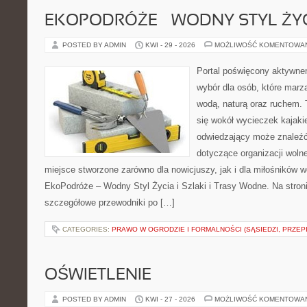
EKOPODRÓŻE – WODNY STYL ŻY
POSTED BY ADMIN
KWI - 29 - 2026
MOŻLIWOŚĆ KOMENTOWA
Portal poświęcony aktywne
wybór dla osób, które marz
wodą, naturą oraz ruchem. 
się wokół wycieczek kajak
odwiedzający może znaleźć
dotyczące organizacji woln
miejsce stworzone zarówno dla nowicjuszy, jak i dla miłośników
EkoPodróże – Wodny Styl Życia i Szlaki i Trasy Wodne. Na stro
szczegółowe przewodniki po […]
CATEGORIES:
PRAWO W OGRODZIE I FORMALNOŚCI (SĄSIEDZI, PRZEP
OŚWIETLENIE
POSTED BY ADMIN
KWI - 27 - 2026
MOŻLIWOŚĆ KOMENTOWA