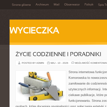
Archiwum
Mail
Obserwator
Polityk
Strona główna
Spis Tr
WYCIECZKA
ŻYCIE CODZIENNE I PORADNIKI
POSTED BY ADMIN
MAJ - 10 - 2026
MOŻLIWOŚĆ KOMENTOWA
Strona internetowa funkcjo
Komorowska to nowoczesna 
zamiłowanie do codzienności
użytecznych informacji. Int
ciekawe publikacje, które
funkcjonowaniu. Strona zos
osobach, które doceniają oryginalności oraz połączenia estetyki 