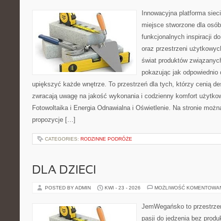
Innowacyjna platforma sie
miejsce stworzone dla osób
funkcjonalnych inspiracji d
oraz przestrzeni użytkowyc
świat produktów związanych
pokazując jak odpowiednio 
upiększyć każde wnętrze. To przestrzeń dla tych, którzy cenią de
zwracają uwagę na jakość wykonania i codzienny komfort użytko
Fotowoltaika i Energia Odnawialna i Oświetlenie. Na stronie moż
propozycje […]
CATEGORIES:
RODZINNE PODRÓŻE
DLA DZIECI
POSTED BY ADMIN
KWI - 23 - 2026
MOŻLIWOŚĆ KOMENTOWA
JemWegańsko to przestrzeń
pasji do jedzenia bez prod