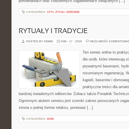
porównaniach oraz codziennych zagadnieniach związanych […]
CATEGORIES:
STYL ŻYCIA I ZDROWIE
RYTUAŁY I TRADYCJE
POSTED BY ADMIN
KWI - 17 - 2026
MOŻLIWOŚĆ KOMENTOWA
Ten serwis online to prakt
dla osób, które interesują si
prywatnymi basenami, hyd
rozumianym regeneracją. Wi
kąpieli, basenów i domowe
praktyczne treści dla amato
bardziej świadomych odbiorców. Zobacz także Poradnik Techniczny
Ogromnym atutem serwisu jest szeroki zakres poruszanych zagadn
strona o jednej formie relaksu, ponieważ […]
CATEGORIES:
DOM