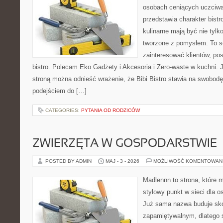
osobach ceniących uczciwą 
przedstawia charakter bistr
kulinarne mają być nie tylk
tworzone z pomysłem. To s
zainteresować klientów, p
bistro. Polecam Eko Gadżety i Akcesoria i Zero-waste w kuchni. 
stroną można odnieść wrażenie, że Bibi Bistro stawia na swobod
podejściem do […]
CATEGORIES:
PYTANIA OD RODZICÓW
ZWIERZĘTA W GOSPODARSTWIE
POSTED BY ADMIN
MAJ - 3 - 2026
MOŻLIWOŚĆ KOMENTOWAN
Madlennn to strona, które 
stylowy punkt w sieci dla o
Już sama nazwa buduje sko
zapamiętywalnym, dlatego 