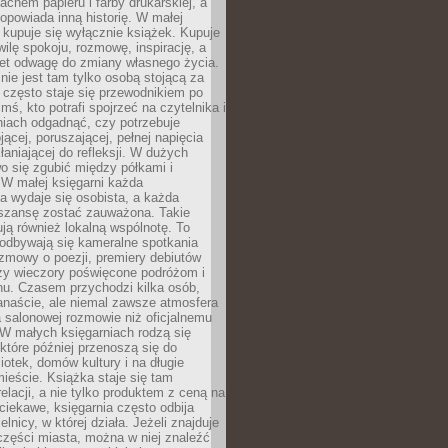
chem papieru i farby drukarskiej, a
opowiada inną historię. W małej
e kupuje się wyłącznie książek. Kupuje
wilę spokoju, rozmowę, inspirację, a
t odwagę do zmiany własnego życia.
ie jest tam tylko osobą stojącą za
 często staje się przewodnikiem po
kimś, kto potrafi spojrzeć na czytelnika i
niach odgadnąć, czy potrzebuje
jącej, poruszającej, pełnej napięcia
aniającej do refleksji. W dużych
wo się zgubić między półkami i
 W małej księgarni każda
a wydaje się osobista, a każda
szansę zostać zauważona. Takie
ją również lokalną wspólnotę. To
 odbywają się kameralne spotkania
ozmowy o poezji, premiery debiutów
czy wieczory poświęcone podróżom i
ionu. Czasem przychodzi kilka osób,
anaście, ale niemal zawsze atmosfera
 salonowej rozmowie niż oficjalnemu
W małych księgarniach rodzą się
które później przenoszą się do
liotek, domów kultury i na długie
ieście. Książka staje się tam
elacji, a nie tylko produktem z ceną na
ciekawe, księgarnia często odbija
elnicy, w której działa. Jeżeli znajduje
 części miasta, można w niej znaleźć