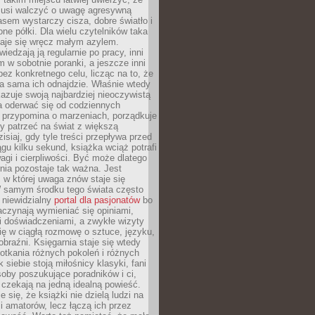
 musi walczyć o uwagę agresywną
sem wystarczy cisza, dobre światło i
ne półki. Dla wielu czytelników taka
taje się wręcz małym azylem.
iedzają ją regularnie po pracy, inni
m w sobotnie poranki, a jeszcze inni
ez konkretnego celu, licząc na to, że
a sama ich odnajdzie. Właśnie wtedy
okazuje swoją najbardziej nieoczywistą
a oderwać się od codziennych
 przypomina o marzeniach, porządkuje
y patrzeć na świat z większą
isiaj, gdy tyle treści przepływa przed
gu kilku sekund, książka wciąż potrafi
i i cierpliwości. Być może dlatego
nia pozostaje tak ważna. Jest
, w której uwaga znów staje się
W samym środku tego świata często
 niewidzialny
portal dla pasjonatów
bo
aczynają wymieniać się opiniami,
i doświadczeniami, a zwykłe wizyty
ię w ciągłą rozmowę o sztuce, języku,
obraźni. Księgarnia staje się wtedy
otkania różnych pokoleń i różnych
 siebie stoją miłośnicy klasyki, fani
soby poszukujące poradników i ci,
t czekają na jedną idealną powieść.
 się, że książki nie dzielą ludzi na
 i amatorów, lecz łączą ich przez