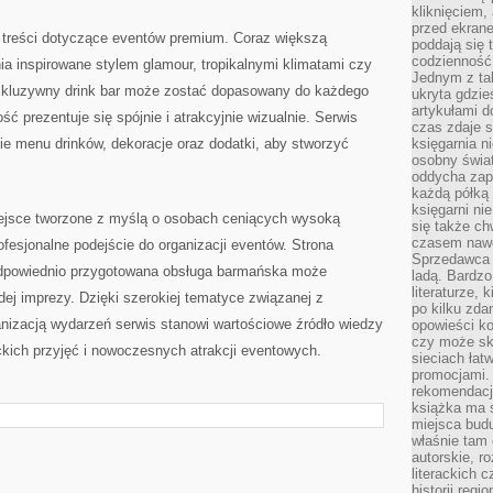
kliknięciem,
przed ekrane
 treści dotyczące eventów premium. Coraz większą
poddają się 
codzienność
ia inspirowane stylem glamour, tropikalnymi klimatami czy
Jednym z tak
luzywny drink bar może zostać dopasowany do każdego
ukryta gdzie
artykułami 
ść prezentuje się spójnie i atrakcyjnie wizualnie. Serwis
czas zdaje s
ie menu drinków, dekoracje oraz dodatki, aby stworzyć
księgarnia n
osobny świa
oddycha zapa
każdą półką 
księgarni ni
jsce tworzone z myślą o osobach ceniących wysoką
się także ch
czasem nawe
ofesjonalne podejście do organizacji eventów. Strona
Sprzedawca n
e odpowiednio przygotowana obsługa barmańska może
ladą. Bardzo
literaturze, 
dej imprezy. Dzięki szerokiej tematyce związanej z
po kilku zda
nizacją wydarzeń serwis stanowi wartościowe źródło wiedzy
opowieści ko
czy może skł
kich przyjęć i nowoczesnych atrakcji eventowych.
sieciach łat
promocjami.
rekomendacj
książka ma 
miejsca budu
właśnie tam
autorskie, r
literackich 
historii reg