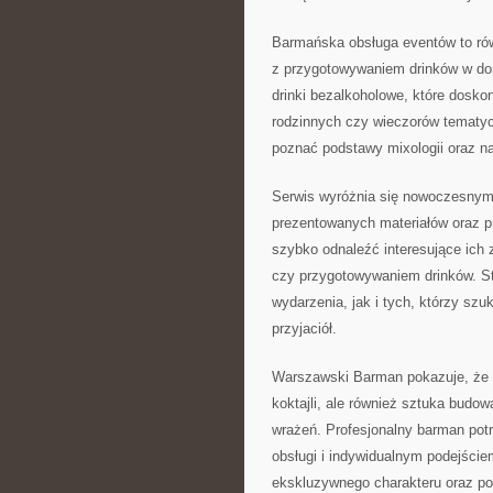
Barmańska obsługa eventów to rów
z przygotowywaniem drinków w do
drinki bezalkoholowe, które dosk
rodzinnych czy wieczorów tematy
poznać podstawy mixologii oraz 
Serwis wyróżnia się nowoczesnym
prezentowanych materiałów oraz p
szybko odnaleźć interesujące ich 
czy przygotowywaniem drinków. St
wydarzenia, jak i tych, którzy szuk
przyjaciół.
Warszawski Barman pokazuje, że 
koktajli, ale również sztuka budo
wrażeń. Profesjonalny barman potr
obsługi i indywidualnym podejści
ekskluzywnego charakteru oraz po