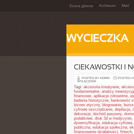
Archiwum
Mail
Strona główna
WYCIECZKA
CIEKAWOSTKI I 
POSTED BY ADMIN
POSTED ON
WYŁĄCZONA
Tagi:
akcesoria kreatywne
,
akceso
fundamentalne
,
analizy inwestycyj
finansowe
,
aplikacje zdrowotne
,
a
badania historyczne
,
bankowość i
biznes etyczny
,
blogowanie
,
burz
cyfrowe oszczędzanie
,
depilacja
,
dekoracje
,
dochód pasywny
,
domo
podatkowe
,
druk 3d w medycynie
,
dywersyfikacja
,
edukacja cyfrowa
publiczna
,
edukacja społeczna
,
ek
finansowanie działalności
,
fintech