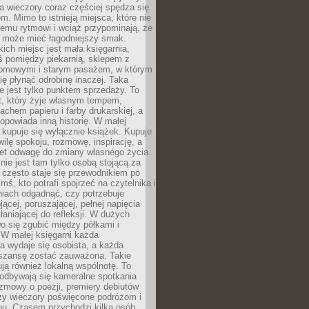
 a wieczory coraz częściej spędza się
m. Mimo to istnieją miejsca, które nie
temu rytmowi i wciąż przypominają, że
 może mieć łagodniejszy smak.
ich miejsc jest mała księgarnia,
ś pomiędzy piekarnią, sklepem z
domowymi i starym pasażem, w którym
ię płynąć odrobinę inaczej. Taka
ie jest tylko punktem sprzedaży. To
t, który żyje własnym tempem,
chem papieru i farby drukarskiej, a
opowiada inną historię. W małej
e kupuje się wyłącznie książek. Kupuje
wilę spokoju, rozmowę, inspirację, a
t odwagę do zmiany własnego życia.
ie jest tam tylko osobą stojącą za
 często staje się przewodnikiem po
kimś, kto potrafi spojrzeć na czytelnika i
niach odgadnąć, czy potrzebuje
jącej, poruszającej, pełnej napięcia
aniającej do refleksji. W dużych
wo się zgubić między półkami i
 W małej księgarni każda
a wydaje się osobista, a każda
szansę zostać zauważona. Takie
ją również lokalną wspólnotę. To
 odbywają się kameralne spotkania
ozmowy o poezji, premiery debiutów
czy wieczory poświęcone podróżom i
ionu. Czasem przychodzi kilka osób,