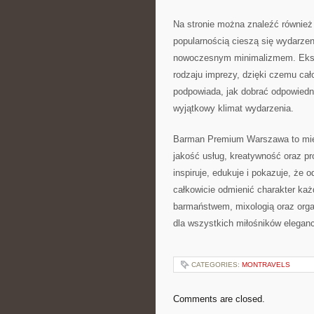
Na stronie można znaleźć również
popularnością cieszą się wydarzen
nowoczesnym minimalizmem. Eksk
rodzaju imprezy, dzięki czemu cało
podpowiada, jak dobrać odpowiedn
wyjątkowy klimat wydarzenia.
Barman Premium Warszawa to mie
jakość usług, kreatywność oraz pr
inspiruje, edukuje i pokazuje, ż
całkowicie odmienić charakter każ
barmaństwem, mixologią oraz orga
dla wszystkich miłośników eleganc
CATEGORIES:
MONTRAVELS
Comments are closed.