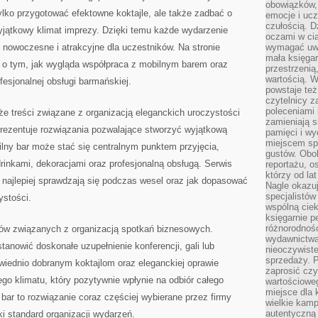
obowiązków,
 tylko przygotować efektowne koktajle, ale także zadbać o
emocje i ucz
czułością. Dz
yjątkowy klimat imprezy. Dzięki temu każde wydarzenie
oczami w cią
, nowoczesne i atrakcyjne dla uczestników. Na stronie
wymagać uwag
mała księgar
 o tym, jak wygląda współpraca z mobilnym barem oraz
przestrzenią
wartością. 
ofesjonalnej obsługi barmańskiej.
powstaje też
czytelnicy z
poleceniami 
 treści związane z organizacją eleganckich uroczystości
zamieniają s
ezentuje rozwiązania pozwalające stworzyć wyjątkową
pamięci i wy
miejscem sp
ilny bar może stać się centralnym punktem przyjęcia,
gustów. Obok
inkami, dekoracjami oraz profesjonalną obsługą. Serwis
reportażu, o
którzy od la
e najlepiej sprawdzają się podczas wesel oraz jak dopasować
Nagle okazuje
specjalistów
ystości.
wspólną cie
księgarnie p
różnorodnośc
atów związanych z organizacją spotkań biznesowych.
wydawnictwa
tanowić doskonałe uzupełnienie konferencji, gali lub
nieoczywiste
sprzedaży. P
owiednio dobranym koktajlom oraz eleganckiej oprawie
zaprosić czy
ego klimatu, który pozytywnie wpłynie na odbiór całego
wartościoweg
miejsce dla 
bar to rozwiązanie coraz częściej wybierane przez firmy
wielkie kamp
autentyczną 
 standard organizacji wydarzeń.