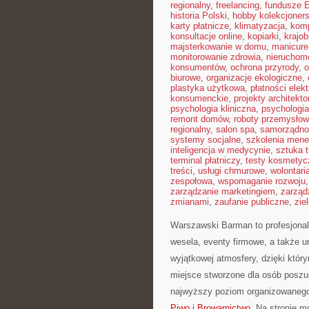
regionalny
,
freelancing
,
fundusze 
historia Polski
,
hobby kolekcjoners
karty płatnicze
,
klimatyzacja
,
kom
konsultacje online
,
kopiarki
,
krajob
majsterkowanie w domu
,
manicure
monitorowanie zdrowia
,
nieruchom
konsumentów
,
ochrona przyrody
,
o
biurowe
,
organizacje ekologiczne
,
plastyka użytkowa
,
płatności elek
konsumenckie
,
projekty architekt
psychologia kliniczna
,
psychologi
remont domów
,
roboty przemysło
regionalny
,
salon spa
,
samorządno
systemy socjalne
,
szkolenia mene
inteligencja w medycynie
,
sztuka 
terminal płatniczy
,
testy kosmetyc
treści
,
usługi chmurowe
,
wolontari
zespołowa
,
wspomaganie rozwoju
zarządzanie marketingiem
,
zarząd
zmianami
,
zaufanie publiczne
,
zie
Warszawski Barman to profesjonaln
wesela, eventy firmowe, a także u
wyjątkowej atmosfery, dzięki któ
miejsce stworzone dla osób poszuk
najwyższy poziom organizowanego 
Piwo i Browarnictwo
. Na stronie 