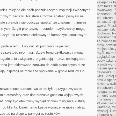
księgarnia b
lecz także s
nież miejsce dla osób poszukujących inspiracji związanych
równowagi. Z
bezcenne. Na
mowym zaciszu. Na stronie można znaleźć pomysły na
przestrzeń i
oznaczać uj
onale sprawdzą się podczas spotkań ze znajomymi, imprez
wzoru. Miast
cznych. Dzięki praktycznym poradom użytkownicy mogą
bardziej lud
duchowo. Naw
nauczyć się tworzenia efektownych kompozycji smakowych.
obecność tak
że okolica n
mówi bowiem
 podejściem. Duży nacisk położono na jakość
miejscu licz
rzejrzystość informacji. Dzięki temu użytkownicy mogą
myśl, rozmow
zaglądać do 
zagadnienia związane z organizacją imprez, obsługą baru
obowiązku, a
prawdziwym.
rona jest skierowana zarówno do osób planujących duże
małym gestem
ają inspiracji na mniejsze spotkania w gronie rodziny lub
człowieka. 
więź, której
chwila spęd
nawet w świ
przestrzeń d
nowoczesne barmaństwo to nie tylko przygotowywanie
księgarnia ni
wania atmosfery oraz dostarczania gościom wyjątkowych
zmienić spos
i na samych 
afi połączyć efektowny wygląd drinków z wysoką kulturą
W wielu wsp
wrażenie, że
em do klienta. Dzięki temu każde wydarzenie może nabrać
dawniej. Lud
zostać na długo w pamięci uczestników.
załatwia się