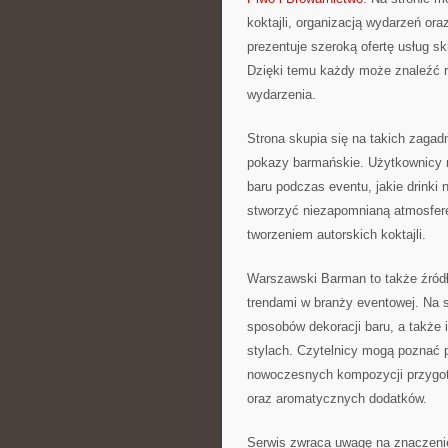
koktajli, organizacją wydarzeń or
prezentuje szeroką ofertę usług sk
Dzięki temu każdy może znaleźć r
wydarzenia.
Strona skupia się na takich zagadn
pokazy barmańskie. Użytkownicy m
baru podczas eventu, jakie drinki 
stworzyć niezapomnianą atmosferę
tworzeniem autorskich koktajli.
Warszawski Barman to także źród
trendami w branży eventowej. Na s
sposobów dekoracji baru, a także 
stylach. Czytelnicy mogą poznać p
nowoczesnych kompozycji przygo
oraz aromatycznych dodatków.
Serwis zwraca uwagę na znaczenie