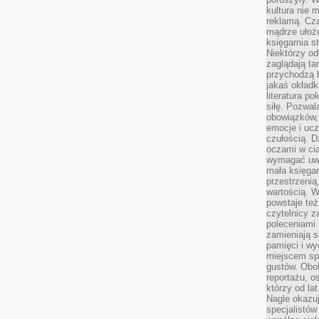
kultura nie
reklamą. Cza
mądrze ułożo
księgarnia s
Niektórzy odw
zaglądają ta
przychodzą b
jakaś okładk
literatura p
siłę. Pozwal
obowiązków,
emocje i ucz
czułością. Dz
oczami w cią
wymagać uwag
mała księgar
przestrzenią
wartością. 
powstaje też
czytelnicy z
poleceniami 
zamieniają s
pamięci i wy
miejscem sp
gustów. Obok
reportażu, o
którzy od la
Nagle okazuje
specjalistów