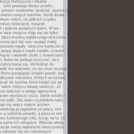
ikacje historyczne i lokalne
 Jeśli powstaje blisko uczelni,
 rytmem studentów, dyskusji, sporów o
kiwania nowych autorów. Jeżeli działa
ełnym rodzin, na półkach szybko
eratury dziecięcej, książek
 i pięknie wydanych baśni. W ten
 takie miejsce staje się nie tylko
 także kroniką najbliższego otoczenia.
zenia jest też sam wygląd małej
rewniane regały, odręczne karteczki z
 lampy dające ciepłe światło, czasem
 kącie i niewielki stolik z nowościami.
ń, która nie próbuje krzyczeć, lecz
 zatrzymania się. Wchodząc do
wiek ma wrażenie, że nie musi niczego
Może przeglądać książki powoli, bez
odkrywać nazwiska, których wcześniej
racać do tytułów, które kiedyś już go
 takim miejscu łatwiej uwierzyć, że
 musi walczyć o uwagę agresywną
sem wystarczy cisza, dobre światło i
ne półki. Dla wielu czytelników taka
taje się wręcz małym azylem.
iedzają ją regularnie po pracy, inni
m w sobotnie poranki, a jeszcze inni
ez konkretnego celu, licząc na to, że
a sama ich odnajdzie. Właśnie wtedy
okazuje swoją najbardziej nieoczywistą
a oderwać się od codziennych