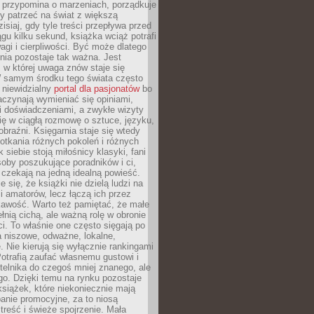
 przypomina o marzeniach, porządkuje
y patrzeć na świat z większą
isiaj, gdy tyle treści przepływa przed
gu kilku sekund, książka wciąż potrafi
i i cierpliwości. Być może dlatego
nia pozostaje tak ważna. Jest
, w której uwaga znów staje się
W samym środku tego świata często
 niewidzialny
portal dla pasjonatów
bo
aczynają wymieniać się opiniami,
i doświadczeniami, a zwykłe wizyty
ię w ciągłą rozmowę o sztuce, języku,
obraźni. Księgarnia staje się wtedy
otkania różnych pokoleń i różnych
 siebie stoją miłośnicy klasyki, fani
soby poszukujące poradników i ci,
t czekają na jedną idealną powieść.
 się, że książki nie dzielą ludzi na
 i amatorów, lecz łączą ich przez
kawość. Warto też pamiętać, że małe
ełnią cichą, ale ważną rolę w obronie
i. To właśnie one często sięgają po
 niszowe, odważne, lokalne,
. Nie kierują się wyłącznie rankingami
otrafią zaufać własnemu gustowi i
telnika do czegoś mniej znanego, ale
o. Dzięki temu na rynku pozostaje
książek, które niekoniecznie mają
anie promocyjne, za to niosą
treść i świeże spojrzenie. Mała