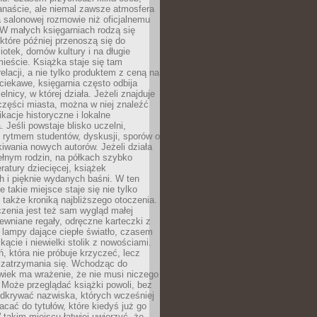
anaście, ale niemal zawsze atmosfera
 salonowej rozmowie niż oficjalnemu
W małych księgarniach rodzą się
które później przenoszą się do
liotek, domów kultury i na długie
ieście. Książka staje się tam
elacji, a nie tylko produktem z ceną na
ciekawe, księgarnia często odbija
elnicy, w której działa. Jeżeli znajduje
 części miasta, można w niej znaleźć
ikacje historyczne i lokalne
 Jeśli powstaje blisko uczelni,
 rytmem studentów, dyskusji, sporów o
kiwania nowych autorów. Jeżeli działa
ełnym rodzin, na półkach szybko
eratury dziecięcej, książek
 i pięknie wydanych baśni. W ten
 takie miejsce staje się nie tylko
 także kroniką najbliższego otoczenia.
zenia jest też sam wygląd małej
rewniane regały, odręczne karteczki z
 lampy dające ciepłe światło, czasem
 kącie i niewielki stolik z nowościami.
ń, która nie próbuje krzyczeć, lecz
 zatrzymania się. Wchodząc do
wiek ma wrażenie, że nie musi niczego
Może przeglądać książki powoli, bez
odkrywać nazwiska, których wcześniej
racać do tytułów, które kiedyś już go
 takim miejscu łatwiej uwierzyć, że