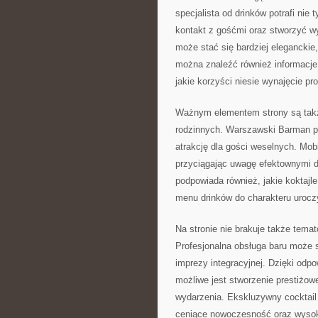
specjalista od drinków potrafi nie
kontakt z gośćmi oraz stworzyć w
może stać się bardziej eleganckie
można znaleźć również informacje
jakie korzyści niesie wynajęcie pr
Ważnym elementem strony są także
rodzinnych. Warszawski Barman pr
atrakcję dla gości weselnych. Mob
przyciągając uwagę efektownymi dr
podpowiada również, jakie koktajl
menu drinków do charakteru urocz
Na stronie nie brakuje także tem
Profesjonalna obsługa baru może s
imprezy integracyjnej. Dzięki odp
możliwe jest stworzenie prestiżow
wydarzenia. Ekskluzywny cocktail 
ceniące nowoczesność oraz wysoki