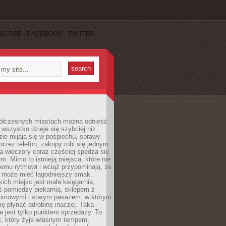
SCRIBE
FACEBOOK
TWITTER
ółczesnych miastach można odnieść
 wszystko dzieje się szybciej niż
zie mijają się w pośpiechu, sprawy
 przez telefon, zakupy robi się jednym
 a wieczory coraz częściej spędza się
m. Mimo to istnieją miejsca, które nie
temu rytmowi i wciąż przypominają, że
 może mieć łagodniejszy smak.
ich miejsc jest mała księgarnia,
ś pomiędzy piekarnią, sklepem z
domowymi i starym pasażem, w którym
ię płynąć odrobinę inaczej. Taka
ie jest tylko punktem sprzedaży. To
t, który żyje własnym tempem,