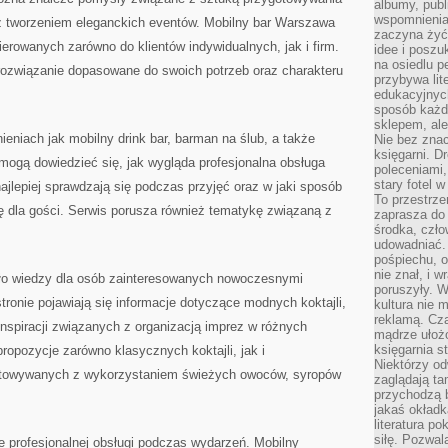
albumy, publ
wspomnienia.
az tworzeniem eleganckich eventów. Mobilny bar Warszawa
zaczyna żyć
ierowanych zarówno do klientów indywidualnych, jak i firm.
idee i poszu
na osiedlu p
ozwiązanie dopasowane do swoich potrzeb oraz charakteru
przybywa lit
edukacyjnych
sposób każde
sklepem, ale
ieniach jak mobilny drink bar, barman na ślub, a także
Nie bez znac
księgarni. D
ogą dowiedzieć się, jak wygląda profesjonalna obsługa
poleceniami,
stary fotel w
najlepiej sprawdzają się podczas przyjęć oraz w jaki sposób
To przestrze
 dla gości. Serwis porusza również tematykę związaną z
zaprasza do
środka, czło
udowadniać. 
pośpiechu, 
nie znał, i w
ło wiedzy dla osób zainteresowanych nowoczesnymi
poruszyły. W
tronie pojawiają się informacje dotyczące modnych koktajli,
kultura nie
reklamą. Cza
inspiracji związanych z organizacją imprez w różnych
mądrze ułożo
księgarnia s
ropozycje zarówno klasycznych koktajli, jak i
Niektórzy odw
towywanych z wykorzystaniem świeżych owoców, syropów
zaglądają ta
przychodzą b
jakaś okładk
literatura p
siłę. Pozwal
 profesjonalnej obsługi podczas wydarzeń. Mobilny