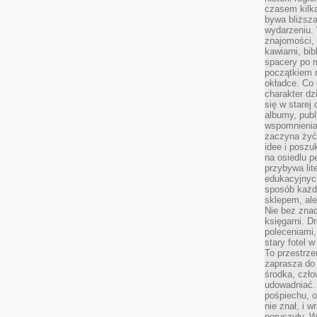
czasem kilk
bywa bliższa
wydarzeniu. 
znajomości, 
kawiarni, bib
spacery po m
początkiem r
okładce. Co 
charakter dzi
się w starej
albumy, publ
wspomnienia.
zaczyna żyć
idee i poszu
na osiedlu p
przybywa lit
edukacyjnych
sposób każde
sklepem, ale
Nie bez znac
księgarni. D
poleceniami,
stary fotel w
To przestrze
zaprasza do
środka, czło
udowadniać. 
pośpiechu, 
nie znał, i w
poruszyły. W