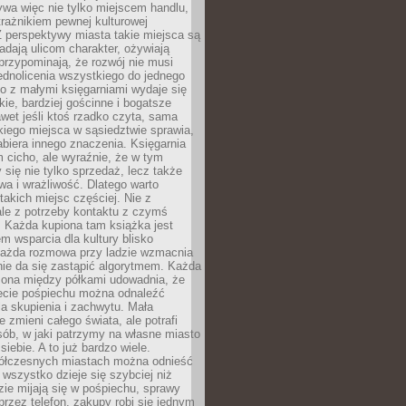
ywa więc nie tylko miejscem handlu,
trażnikiem pewnej kulturowej
 perspektywy miasta takie miejsca są
dają ulicom charakter, ożywiają
 przypominają, że rozwój nie musi
ednolicenia wszystkiego do jednego
o z małymi księgarniami wydaje się
zkie, bardziej gościnne i bogatsze
et jeśli ktoś rzadko czyta, sama
iego miejsca w sąsiedztwie sprawia,
abiera innego znaczenia. Księgarnia
 cicho, ale wyraźnie, że w tym
y się nie tylko sprzedaż, lecz także
a i wrażliwość. Dlatego warto
takich miejsc częściej. Nie z
le z potrzeby kontaktu z czymś
 Każda kupiona tam książka jest
 wsparcia dla kultury blisko
Każda rozmowa przy ladzie wzmacnia
 nie da się zastąpić algorytmem. Każda
zona między półkami udowadnia, że
ecie pośpiechu można odnaleźć
la skupienia i zachwytu. Mała
e zmieni całego świata, ale potrafi
ób, w jaki patrzymy na własne miasto
siebie. A to już bardzo wiele.
ółczesnych miastach można odnieść
 wszystko dzieje się szybciej niż
zie mijają się w pośpiechu, sprawy
 przez telefon, zakupy robi się jednym