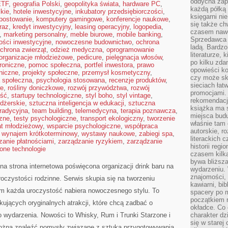
oddycha zapa
ETF
,
geografia Polski
,
geopolityka świata
,
hardware PC
,
każdą półką 
kie
,
hotele inwestycyjne
,
inkubatory przedsiębiorczości
,
księgarni ni
postowanie
,
komputery gamingowe
,
konferencje naukowe
,
się także ch
raz
,
kredyt inwestycyjny
,
leasing operacyjny
,
logopedia
,
czasem nawe
,
marketing personalny
,
meble biurowe
,
mobile banking
,
Sprzedawca n
ości inwestycyjne
,
nowoczesne budownictwo
,
ochrona
ladą. Bardzo
chrona zwierząt
,
odzież medyczna
,
oprogramowanie
literaturze, 
organizacje młodzieżowe
,
pedicure
,
pielęgnacja włosów
,
po kilku zda
troniczne
,
pomoc społeczna
,
portfel inwestora
,
prawo
opowieści ko
oniczne
,
projekty społeczne
,
przemysł kosmetyczny
,
czy może skł
a społeczna
,
psychologia stosowana
,
recenzje produktów
,
sieciach łat
we
,
rośliny doniczkowe
,
rozwój przywództwa
,
rozwój
promocjami.
ść
,
startupy technologiczne
,
styl boho
,
styl vintage
,
rekomendacj
dżerskie
,
sztuczna inteligencja w edukacji
,
sztuczna
książka ma 
tradycyjna
,
team building
,
telemedycyna
,
terapia poznawcza
,
miejsca budu
zne
,
testy psychologiczne
,
transport ekologiczny
,
tworzenie
właśnie tam
at młodzieżowy
,
wsparcie psychologiczne
,
współpraca
autorskie, r
,
wynajem krótkoterminowy
,
wystawy naukowe
,
zabiegi spa
,
literackich 
zanie płatnościami
,
zarządzanie ryzykiem
,
zarządzanie
historii reg
lone technologie
czasem kilk
bywa bliższa
a strona internetowa poświęcona organizacji drink baru na
wydarzeniu. 
znajomości, 
roczystości rodzinne. Serwis skupia się na tworzeniu
kawiarni, bib
rym każda uroczystość nabiera nowoczesnego stylu. To
spacery po m
początkiem r
ujących oryginalnych atrakcji, które chcą zadbać o
okładce. Co 
wydarzenia. Nowości to Whisky, Rum i Trunki Starzone i
charakter dzi
się w starej
można znaleźć pomysły związane z sztuką przygotowywania