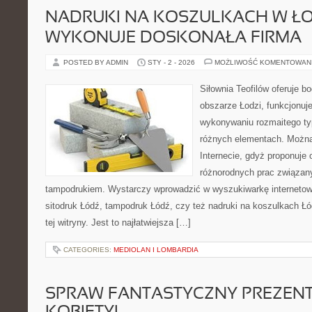
NADRUKI NA KOSZULKACH W ŁO
WYKONUJE DOSKONAŁA FIRMA
POSTED BY ADMIN
STY - 2 - 2026
MOŻLIWOŚĆ KOMENTOWAN
Siłownia Teofilów oferuje b
obszarze Łodzi, funkcjonuje
wykonywaniu rozmaitego ty
różnych elementach. Można
Internecie, gdyż proponuje
różnorodnych prac związany
tampodrukiem. Wystarczy wprowadzić w wyszukiwarkę internetową,
sitodruk Łódź, tampodruk Łódź, czy też nadruki na koszulkach Łód
tej witryny. Jest to najłatwiejsza […]
CATEGORIES:
MEDIOLAN I LOMBARDIA
SPRAW FANTASTYCZNY PREZENT