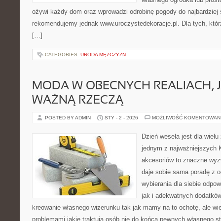
ożywi każdy dom oraz wprowadzi odrobinę pogody do najbardziej
rekomendujemy jednak www.uroczystedekoracje.pl. Dla tych, którz
[…]
CATEGORIES:
URODA MĘŻCZYZN
MODA W OBECNYCH REALIACH, 
WAŻNĄ RZECZĄ
POSTED BY ADMIN
STY - 2 - 2026
MOŻLIWOŚĆ KOMENTOWAN
Dzień wesela jest dla wielu
jednym z najważniejszych 
akcesoriów to znaczne wyz
daje sobie sama poradę z og
wybierania dla siebie odpow
jak i adekwatnych dodatkó
kreowanie własnego wizerunku tak jak mamy na to ochotę, ale wie
problemami jakie traktują osób nie do końca pewnych własnego st