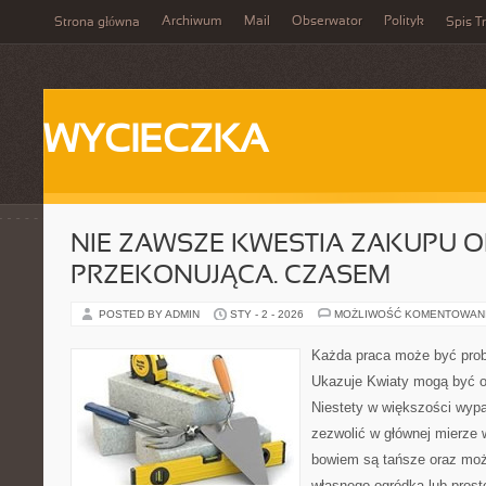
Archiwum
Mail
Obserwator
Polityk
Strona główna
Spis Tr
WYCIECZKA
NIE ZAWSZE KWESTIA ZAKUPU O
PRZEKONUJĄCA. CZASEM
POSTED BY ADMIN
STY - 2 - 2026
MOŻLIWOŚĆ KOMENTOWAN
Każda praca może być prob
Ukazuje Kwiaty mogą być o
Niestety w większości wyp
zezwolić w głównej mierze 
bowiem są tańsze oraz moż
własnego ogródka lub prosto