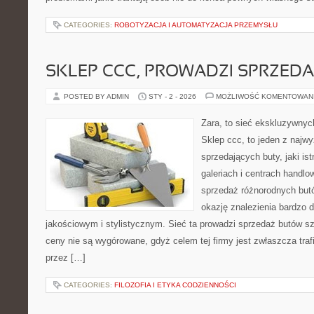
CATEGORIES:
ROBOTYZACJA I AUTOMATYZACJA PRZEMYSŁU
SKLEP CCC, PROWADZI SPRZED
POSTED BY ADMIN
STY - 2 - 2026
MOŻLIWOŚĆ KOMENTOWAN
Zara, to sieć ekskluzywny
Sklep ccc, to jeden z najw
sprzedających buty, jaki is
galeriach i centrach handlo
sprzedaż różnorodnych but
okazję znalezienia bardzo
jakościowym i stylistycznym. Sieć ta prowadzi sprzedaż butów szc
ceny nie są wygórowane, gdyż celem tej firmy jest zwłaszcza traf
przez […]
CATEGORIES:
FILOZOFIA I ETYKA CODZIENNOŚCI