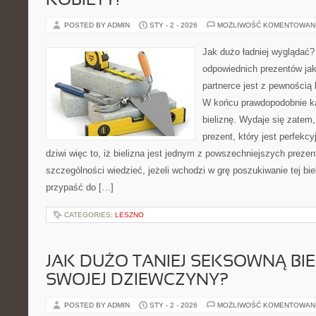
KOBIETY!
POSTED BY ADMIN
STY - 2 - 2026
MOŻLIWOŚĆ KOMENTOWAN
Jak dużo ładniej wyglądać?
odpowiednich prezentów jak
partnerce jest z pewnością
W końcu prawdopodobnie ka
bieliznę. Wydaje się zatem,
prezent, który jest perfekcy
dziwi więc to, iż bielizna jest jednym z powszechniejszych preze
szczególności wiedzieć, jeżeli wchodzi w grę poszukiwanie tej bie
przypaść do […]
CATEGORIES:
LESZNO
JAK DUŻO TANIEJ SEKSOWNĄ BIE
SWOJEJ DZIEWCZYNY?
POSTED BY ADMIN
STY - 2 - 2026
MOŻLIWOŚĆ KOMENTOWAN