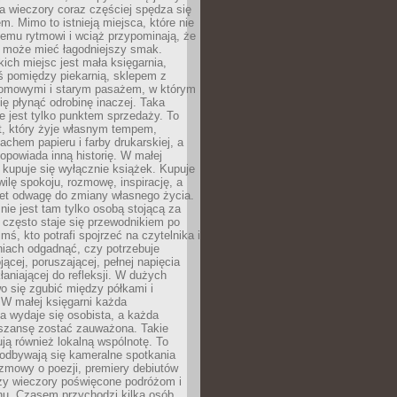
 a wieczory coraz częściej spędza się
m. Mimo to istnieją miejsca, które nie
temu rytmowi i wciąż przypominają, że
 może mieć łagodniejszy smak.
ich miejsc jest mała księgarnia,
ś pomiędzy piekarnią, sklepem z
domowymi i starym pasażem, w którym
ię płynąć odrobinę inaczej. Taka
ie jest tylko punktem sprzedaży. To
t, który żyje własnym tempem,
chem papieru i farby drukarskiej, a
opowiada inną historię. W małej
e kupuje się wyłącznie książek. Kupuje
wilę spokoju, rozmowę, inspirację, a
t odwagę do zmiany własnego życia.
ie jest tam tylko osobą stojącą za
 często staje się przewodnikiem po
kimś, kto potrafi spojrzeć na czytelnika i
niach odgadnąć, czy potrzebuje
jącej, poruszającej, pełnej napięcia
aniającej do refleksji. W dużych
wo się zgubić między półkami i
 W małej księgarni każda
a wydaje się osobista, a każda
szansę zostać zauważona. Takie
ją również lokalną wspólnotę. To
 odbywają się kameralne spotkania
ozmowy o poezji, premiery debiutów
czy wieczory poświęcone podróżom i
ionu. Czasem przychodzi kilka osób,