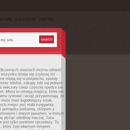
SCRIBE
FACEBOOK
TWITTER
ółczesnych miastach można odnieść
 wszystko dzieje się szybciej niż
zie mijają się w pośpiechu, sprawy
 przez telefon, zakupy robi się jednym
 a wieczory coraz częściej spędza się
m. Mimo to istnieją miejsca, które nie
temu rytmowi i wciąż przypominają, że
 może mieć łagodniejszy smak.
ich miejsc jest mała księgarnia,
ś pomiędzy piekarnią, sklepem z
domowymi i starym pasażem, w którym
ię płynąć odrobinę inaczej. Taka
ie jest tylko punktem sprzedaży. To
t, który żyje własnym tempem,