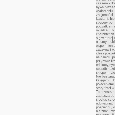
czasem kilk
bywa bliższa
wydarzeniu. 
znajomości, 
kawiarni, bib
spacery po m
początkiem r
okładce. Co 
charakter dzi
się w starej
albumy, publ
wspomnienia.
zaczyna żyć
idee i poszu
na osiedlu p
przybywa lit
edukacyjnych
sposób każde
sklepem, ale
Nie bez znac
księgarni. D
poleceniami,
stary fotel w
To przestrze
zaprasza do
środka, czło
udowadniać. 
pośpiechu, 
nie znał, i w
poruszyły. W