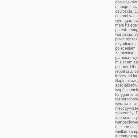
obowiązków,
emocje i ucz
czułością. Dz
oczami w cią
wymagać uwag
mała księgar
przestrzenią
wartością. 
powstaje też
czytelnicy z
poleceniami 
zamieniają s
pamięci i wy
miejscem sp
gustów. Obok
reportażu, o
którzy od la
Nagle okazuje
specjalistów
wspólną cie
księgarnie p
różnorodnośc
wydawnictwa
nieoczywiste
sprzedaży. P
zaprosić czy
wartościoweg
miejsce dla 
wielkie kamp
autentyczną 