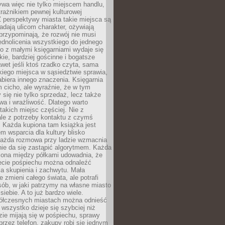
ywa więc nie tylko miejscem handlu,
trażnikiem pewnej kulturowej
 perspektywy miasta takie miejsca są
dają ulicom charakter, ożywiają
 przypominają, że rozwój nie musi
ednolicenia wszystkiego do jednego
o z małymi księgarniami wydaje się
zkie, bardziej gościnne i bogatsze
et jeśli ktoś rzadko czyta, sama
iego miejsca w sąsiedztwie sprawia,
abiera innego znaczenia. Księgarnia
 cicho, ale wyraźnie, że w tym
y się nie tylko sprzedaż, lecz także
a i wrażliwość. Dlatego warto
takich miejsc częściej. Nie z
le z potrzeby kontaktu z czymś
 Każda kupiona tam książka jest
 wsparcia dla kultury blisko
Każda rozmowa przy ladzie wzmacnia
 nie da się zastąpić algorytmem. Każda
zona między półkami udowadnia, że
ecie pośpiechu można odnaleźć
la skupienia i zachwytu. Mała
e zmieni całego świata, ale potrafi
ób, w jaki patrzymy na własne miasto
siebie. A to już bardzo wiele.
ółczesnych miastach można odnieść
 wszystko dzieje się szybciej niż
zie mijają się w pośpiechu, sprawy
 przez telefon, zakupy robi się jednym