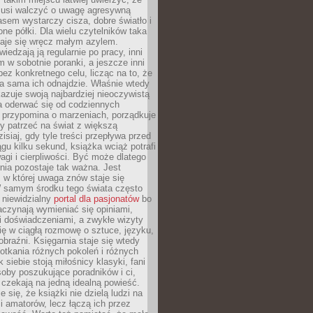
 musi walczyć o uwagę agresywną
sem wystarczy cisza, dobre światło i
ne półki. Dla wielu czytelników taka
taje się wręcz małym azylem.
iedzają ją regularnie po pracy, inni
m w sobotnie poranki, a jeszcze inni
ez konkretnego celu, licząc na to, że
a sama ich odnajdzie. Właśnie wtedy
okazuje swoją najbardziej nieoczywistą
a oderwać się od codziennych
 przypomina o marzeniach, porządkuje
y patrzeć na świat z większą
isiaj, gdy tyle treści przepływa przed
gu kilku sekund, książka wciąż potrafi
i i cierpliwości. Być może dlatego
nia pozostaje tak ważna. Jest
, w której uwaga znów staje się
W samym środku tego świata często
 niewidzialny
portal dla pasjonatów
bo
aczynają wymieniać się opiniami,
i doświadczeniami, a zwykłe wizyty
ię w ciągłą rozmowę o sztuce, języku,
obraźni. Księgarnia staje się wtedy
otkania różnych pokoleń i różnych
 siebie stoją miłośnicy klasyki, fani
soby poszukujące poradników i ci,
t czekają na jedną idealną powieść.
 się, że książki nie dzielą ludzi na
 i amatorów, lecz łączą ich przez