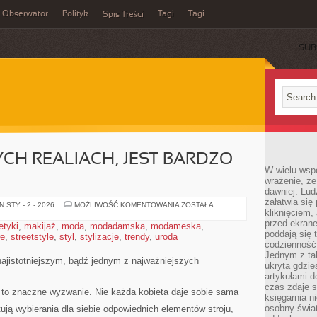
Obserwator
Polityk
Tagi
Tagi
Spis Treści
SUB
H REALIACH, JEST BARDZO
W wielu wsp
wrażenie, że
dawniej. Lud
załatwia się
MODA
 STY - 2 - 2026
MOŻLIWOŚĆ KOMENTOWANIA
ZOSTAŁA
kliknięciem,
W
OBECNYCH
przed ekrane
tyki
,
makijaż
,
moda
,
modadamska
,
modameska
,
REALIACH,
poddają się 
re
,
streetstyle
,
styl
,
stylizacje
,
trendy
,
uroda
JEST
BARDZO
codzienność
WAŻNĄ
Jednym z tak
RZECZĄ
 najistotniejszym, bądź jednym z najważniejszych
ukryta gdzie
artykułami 
czas zdaje s
to znaczne wyzwanie. Nie każda kobieta daje sobie sama
księgarnia n
osobny świa
tują wybierania dla siebie odpowiednich elementów stroju,