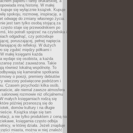
chem papieru i farby drukarskiej, a
opowiada inną historię. W małej
e kupuje się wyłącznie książek. Kupuje
wilę spokoju, rozmowę, inspirację, a
t odwagę do zmiany własnego życia.
ie jest tam tylko osobą stojącą za
 często staje się przewodnikiem po
kimś, kto potrafi spojrzeć na czytelnika i
niach odgadnąć, czy potrzebuje
jącej, poruszającej, pełnej napięcia
aniającej do refleksji. W dużych
wo się zgubić między półkami i
 W małej księgarni każda
a wydaje się osobista, a każda
szansę zostać zauważona. Takie
ją również lokalną wspólnotę. To
 odbywają się kameralne spotkania
ozmowy o poezji, premiery debiutów
czy wieczory poświęcone podróżom i
ionu. Czasem przychodzi kilka osób,
anaście, ale niemal zawsze atmosfera
 salonowej rozmowie niż oficjalnemu
W małych księgarniach rodzą się
które później przenoszą się do
liotek, domów kultury i na długie
ieście. Książka staje się tam
elacji, a nie tylko produktem z ceną na
ciekawe, księgarnia często odbija
elnicy, w której działa. Jeżeli znajduje
 części miasta, można w niej znaleźć