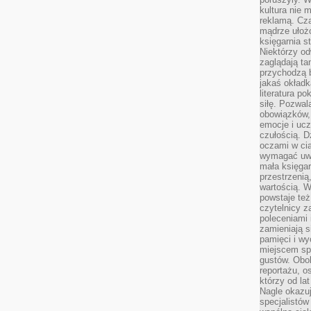
kultura nie
reklamą. Cza
mądrze ułożo
księgarnia s
Niektórzy odw
zaglądają ta
przychodzą b
jakaś okładk
literatura p
siłę. Pozwal
obowiązków,
emocje i ucz
czułością. Dz
oczami w cią
wymagać uwag
mała księgar
przestrzenią
wartością. 
powstaje też
czytelnicy z
poleceniami 
zamieniają s
pamięci i wy
miejscem sp
gustów. Obok
reportażu, o
którzy od la
Nagle okazuje
specjalistów