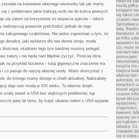
oddycha zapa
a zezwala na kreowanie własnego wizerunku tak jak mamy
każdą półką 
księgarni ni
a się z problemami jakie traktują osób nie do końca pewnych
się także ch
je się zatem na korzystanie ze wsparcia speców – takich
czasem nawe
Sprzedawca n
imy nadzwyczaj poważnie podchodzić jednak do tego
ladą. Bardzo
literaturze, 
wania zakupowego szaleństwa. Nie wolno zapominać o tym, że
po kilku zda
ego doradcę, jaki wybierze dla nas denne stroje, moda
opowieści ko
czy może skł
as litościwa, skutkiem tego tym bardziej musimy polegać
sieciach łat
nas zależy i nie będą nam błędnie życzyć. Prościej idzie
promocjami.
rekomendacj
ak na przykład biżuteria – tutaj gigantyczne znaczenie ma
książka ma 
miejsca budu
 i co pasuje do naszej własnej urody. Warto skorzystać z
właśnie tam
bór, do którego mamy dostęp w chwili aktualnej. Należałoby
autorskie, r
literackich 
 opcji daje nam moda w XXI wieku. To właśnie dzięki
historii reg
je szafy nawet w USA bez większych problemów, top
czasem kilk
bywa bliższa
Jeszcze parę lat temu, by kupić ubrania rodem z USA wypada
wydarzeniu. 
znajomości, 
kawiarni, bib
spacery po m
początkiem r
okładce. Co 
charakter dzi
się w starej