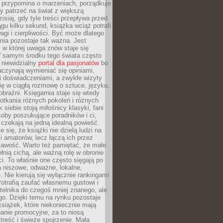
 przypomina o marzeniach, porządkuje
y patrzeć na świat z większą
isiaj, gdy tyle treści przepływa przed
gu kilku sekund, książka wciąż potrafi
i i cierpliwości. Być może dlatego
nia pozostaje tak ważna. Jest
, w której uwaga znów staje się
W samym środku tego świata często
 niewidzialny
portal dla pasjonatów
bo
aczynają wymieniać się opiniami,
i doświadczeniami, a zwykłe wizyty
ię w ciągłą rozmowę o sztuce, języku,
obraźni. Księgarnia staje się wtedy
otkania różnych pokoleń i różnych
 siebie stoją miłośnicy klasyki, fani
soby poszukujące poradników i ci,
t czekają na jedną idealną powieść.
 się, że książki nie dzielą ludzi na
 i amatorów, lecz łączą ich przez
kawość. Warto też pamiętać, że małe
ełnią cichą, ale ważną rolę w obronie
i. To właśnie one często sięgają po
 niszowe, odważne, lokalne,
. Nie kierują się wyłącznie rankingami
otrafią zaufać własnemu gustowi i
telnika do czegoś mniej znanego, ale
o. Dzięki temu na rynku pozostaje
książek, które niekoniecznie mają
anie promocyjne, za to niosą
treść i świeże spojrzenie. Mała