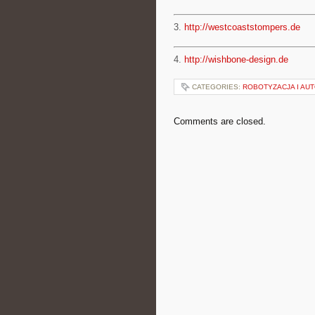
3.
http://westcoaststompers.de
4.
http://wishbone-design.de
CATEGORIES:
ROBOTYZACJA I AU
Comments are closed.