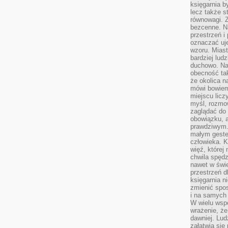
księgarnia b
lecz także s
równowagi. Z
bezcenne. Na
przestrzeń i
oznaczać uj
wzoru. Miast
bardziej lud
duchowo. Naw
obecność tak
że okolica n
mówi bowiem
miejscu licz
myśl, rozmow
zaglądać do 
obowiązku, a
prawdziwym.
małym gestem
człowieka. 
więź, której
chwila spęd
nawet w świ
przestrzeń d
księgarnia ni
zmienić spos
i na samych 
W wielu wsp
wrażenie, że
dawniej. Lud
załatwia się