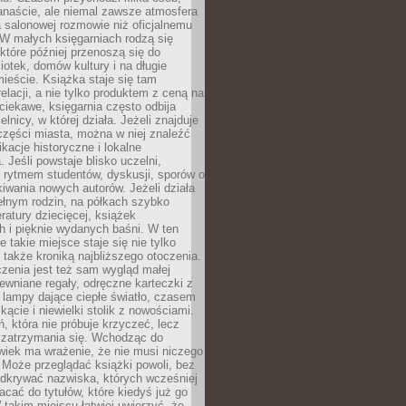
anaście, ale niemal zawsze atmosfera
 salonowej rozmowie niż oficjalnemu
W małych księgarniach rodzą się
które później przenoszą się do
liotek, domów kultury i na długie
ieście. Książka staje się tam
elacji, a nie tylko produktem z ceną na
ciekawe, księgarnia często odbija
elnicy, w której działa. Jeżeli znajduje
 części miasta, można w niej znaleźć
ikacje historyczne i lokalne
 Jeśli powstaje blisko uczelni,
 rytmem studentów, dyskusji, sporów o
kiwania nowych autorów. Jeżeli działa
ełnym rodzin, na półkach szybko
eratury dziecięcej, książek
 i pięknie wydanych baśni. W ten
 takie miejsce staje się nie tylko
 także kroniką najbliższego otoczenia.
zenia jest też sam wygląd małej
rewniane regały, odręczne karteczki z
 lampy dające ciepłe światło, czasem
 kącie i niewielki stolik z nowościami.
ń, która nie próbuje krzyczeć, lecz
 zatrzymania się. Wchodząc do
wiek ma wrażenie, że nie musi niczego
Może przeglądać książki powoli, bez
odkrywać nazwiska, których wcześniej
racać do tytułów, które kiedyś już go
 takim miejscu łatwiej uwierzyć, że