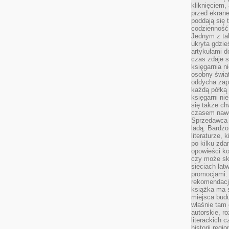
kliknięciem,
przed ekrane
poddają się 
codzienność
Jednym z tak
ukryta gdzie
artykułami 
czas zdaje s
księgarnia n
osobny świa
oddycha zapa
każdą półką 
księgarni ni
się także ch
czasem nawe
Sprzedawca n
ladą. Bardzo
literaturze, 
po kilku zda
opowieści ko
czy może skł
sieciach łat
promocjami.
rekomendacj
książka ma 
miejsca budu
właśnie tam
autorskie, r
literackich 
historii reg