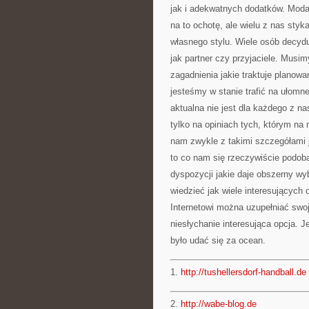
jak i adekwatnych dodatków. Mod
na to ochotę, ale wielu z nas styk
własnego stylu. Wiele osób decydu
jak partner czy przyjaciele. Mus
zagadnienia jakie traktuje plano
jesteśmy w stanie trafić na ułomn
aktualna nie jest dla każdego z n
tylko na opiniach tych, którym na 
nam zwykle z takimi szczegółami j
to co nam się rzeczywiście podoba
dyspozycji jakie daje obszerny wy
wiedzieć jak wiele interesujących
Internetowi można uzupełniać swo
niesłychanie interesująca opcja. 
było udać się za ocean.
1.
http://tushellersdorf-handball.de
2.
http://wabe-blog.de