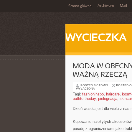
Archiwum
Mail
Strona główna
WYCIECZKA
MODA W OBECNYC
WAŻNĄ RZECZĄ
POSTED BY ADMIN
POSTED ON
WYŁĄCZONA
Tagi:
fashioninspo
,
haircare
,
kosme
outfitoftheday
,
pielegnacja
,
skinca
Dzień wesela jest dla wielu z nas
Kupowanie należytych akcesoriów 
poradę z ograniczeniami jakie trak