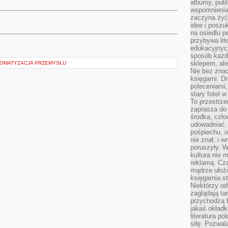
albumy, publ
wspomnienia.
zaczyna żyć
idee i poszu
na osiedlu p
przybywa lit
edukacyjnych
sposób każde
sklepem, ale
TOMATYZACJA PRZEMYSŁU
Nie bez znac
księgarni. D
poleceniami,
stary fotel w
To przestrze
zaprasza do
środka, czło
udowadniać. 
pośpiechu, 
nie znał, i w
poruszyły. W
kultura nie
reklamą. Cza
mądrze ułożo
księgarnia s
Niektórzy odw
zaglądają ta
przychodzą b
jakaś okładk
literatura p
siłę. Pozwal