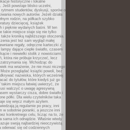
ikacje historyczne i lokalne
 Jeśli powstaje blisko uczelni,
 rytmem studentów, dyskusji, sporów o
kiwania nowych autorów. Jeżeli działa
ełnym rodzin, na półkach szybko
eratury dziecięcej, książek
 i pięknie wydanych baśni. W ten
 takie miejsce staje się nie tylko
 także kroniką najbliższego otoczenia.
zenia jest też sam wygląd małej
rewniane regały, odręczne karteczki z
 lampy dające ciepłe światło, czasem
 kącie i niewielki stolik z nowościami.
ń, która nie próbuje krzyczeć, lecz
 zatrzymania się. Wchodząc do
wiek ma wrażenie, że nie musi niczego
Może przeglądać książki powoli, bez
odkrywać nazwiska, których wcześniej
racać do tytułów, które kiedyś już go
 takim miejscu łatwiej uwierzyć, że
 musi walczyć o uwagę agresywną
sem wystarczy cisza, dobre światło i
ne półki. Dla wielu czytelników taka
taje się wręcz małym azylem.
iedzają ją regularnie po pracy, inni
m w sobotnie poranki, a jeszcze inni
ez konkretnego celu, licząc na to, że
a sama ich odnajdzie. Właśnie wtedy
okazuje swoją najbardziej nieoczywistą
a oderwać się od codziennych