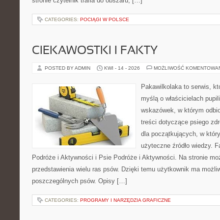
stronie czytelnik trafia do obszaru, […]
CATEGORIES:
POCIĄGI W POLSCE
CIEKAWOSTKI I FAKTY
POSTED BY ADMIN
KWI - 14 - 2026
MOŻLIWOŚĆ KOMENTOWA
Pakawilkolaka to serwis, kt
myślą o właścicielach pupil
wskazówek, w którym odbio
treści dotyczące psiego zdr
dla początkujących, w któr
użyteczne źródło wiedzy. Fa
Podróże i Aktywności i Psie Podróże i Aktywności. Na stronie m
przedstawienia wielu ras psów. Dzięki temu użytkownik ma możl
poszczególnych psów. Opisy […]
CATEGORIES:
PROGRAMY I NARZĘDZIA GRAFICZNE