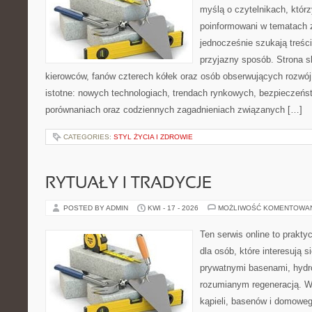
myślą o czytelnikach, któr
poinformowani w tematach 
jednocześnie szukają treśc
przyjazny sposób. Strona sk
kierowców, fanów czterech kółek oraz osób obserwujących rozwój
istotne: nowych technologiach, trendach rynkowych, bezpieczeństw
porównaniach oraz codziennych zagadnieniach związanych […]
CATEGORIES:
STYL ŻYCIA I ZDROWIE
RYTUAŁY I TRADYCJE
POSTED BY ADMIN
KWI - 17 - 2026
MOŻLIWOŚĆ KOMENTOWA
Ten serwis online to prakt
dla osób, które interesują si
prywatnymi basenami, hyd
rozumianym regeneracją. Wi
kąpieli, basenów i domowe