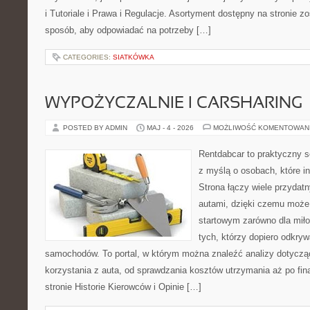
i Tutoriale i Prawa i Regulacje. Asortyment dostępny na stronie z
sposób, aby odpowiadać na potrzeby […]
CATEGORIES:
SIATKÓWKA
WYPOŻYCZALNIE I CARSHARING
POSTED BY ADMIN
MAJ - 4 - 2026
MOŻLIWOŚĆ KOMENTOWAN
Rentdabcar to praktyczny s
z myślą o osobach, które i
Strona łączy wiele przyda
autami, dzięki czemu moż
startowym zarówno dla miłoś
tych, którzy dopiero odkry
samochodów. To portal, w którym można znaleźć analizy dotycz
korzystania z auta, od sprawdzania kosztów utrzymania aż po fi
stronie Historie Kierowców i Opinie […]