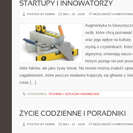
STARTUPY I INNOWATORZY
POSTED BY ADMIN
MAJ - 20 - 2026
MOŻLIWOŚĆ KOMENTOWA
Augmentyka to futurystyczn
osób, które chcą poznawać 
oraz jego wpływ na kulturę.
myślą o czytelnikach, którzy
algorytmy zmieniają nasze 
którym postęp nie jest prz
zbiór faktów, ale jako żywy temat. Na stronie można znaleźć op
zagadnieniom, które jeszcze niedawno kojarzyły się głównie z św
coraz […]
CATEGORIES:
TECHNIKI I SZTUCZKI KRAWIECKIE
ŻYCIE CODZIENNE I PORADNIKI
POSTED BY ADMIN
MAJ - 10 - 2026
MOŻLIWOŚĆ KOMENTOWA