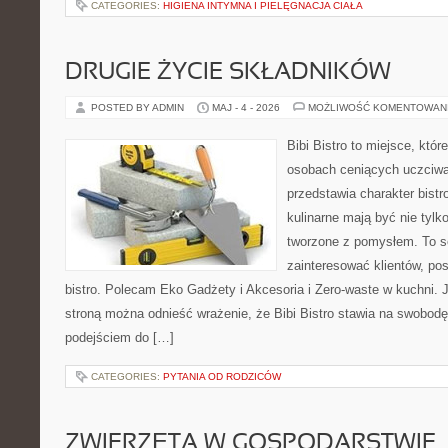
CATEGORIES:
HIGIENA INTYMNA I PIELĘGNACJA CIAŁA
DRUGIE ŻYCIE SKŁADNIKÓW
POSTED BY ADMIN
MAJ - 4 - 2026
MOŻLIWOŚĆ KOMENTOWAN
Bibi Bistro to miejsce, któ
osobach ceniących uczciwą 
przedstawia charakter bistr
kulinarne mają być nie tylk
tworzone z pomysłem. To s
zainteresować klientów, p
bistro. Polecam Eko Gadżety i Akcesoria i Zero-waste w kuchni. 
stroną można odnieść wrażenie, że Bibi Bistro stawia na swobod
podejściem do […]
CATEGORIES:
PYTANIA OD RODZICÓW
ZWIERZĘTA W GOSPODARSTWIE