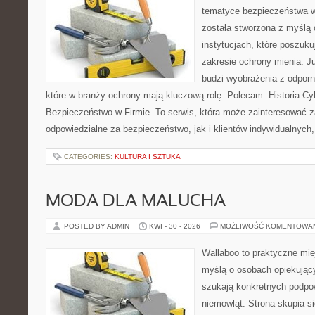
tematyce bezpieczeństwa w
została stworzona z myślą 
instytucjach, które poszuku
zakresie ochrony mienia. 
budzi wyobrażenia z odporno
które w branży ochrony mają kluczową rolę. Polecam: Historia Cy
Bezpieczeństwo w Firmie. To serwis, która może zainteresować 
odpowiedzialne za bezpieczeństwo, jak i klientów indywidualnych,
CATEGORIES:
KULTURA I SZTUKA
MODA DLA MALUCHA
POSTED BY ADMIN
KWI - 30 - 2026
MOŻLIWOŚĆ KOMENTOWA
Wallaboo to praktyczne mie
myślą o osobach opiekujący
szukają konkretnych podpo
niemowląt. Strona skupia s