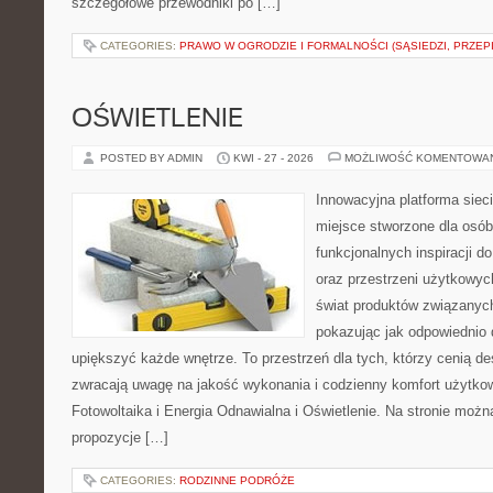
szczegółowe przewodniki po […]
CATEGORIES:
PRAWO W OGRODZIE I FORMALNOŚCI (SĄSIEDZI, PRZEP
OŚWIETLENIE
POSTED BY ADMIN
KWI - 27 - 2026
MOŻLIWOŚĆ KOMENTOWA
Innowacyjna platforma sie
miejsce stworzone dla osób
funkcjonalnych inspiracji d
oraz przestrzeni użytkowyc
świat produktów związanych
pokazując jak odpowiednio 
upiększyć każde wnętrze. To przestrzeń dla tych, którzy cenią de
zwracają uwagę na jakość wykonania i codzienny komfort użytko
Fotowoltaika i Energia Odnawialna i Oświetlenie. Na stronie moż
propozycje […]
CATEGORIES:
RODZINNE PODRÓŻE