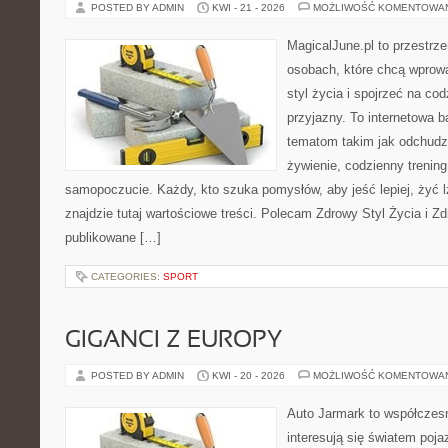
POSTED BY ADMIN
KWI - 21 - 2026
MOŻLIWOŚĆ KOMENTOWA
MagicalJune.pl to przestrze
osobach, które chcą wprowa
styl życia i spojrzeć na co
przyjazny. To internetowa 
tematom takim jak odchudz
żywienie, codzienny trening
samopoczucie. Każdy, kto szuka pomysłów, aby jeść lepiej, żyć lż
znajdzie tutaj wartościowe treści. Polecam Zdrowy Styl Życia i Zd
publikowane […]
CATEGORIES:
SPORT
GIGANCI Z EUROPY
POSTED BY ADMIN
KWI - 20 - 2026
MOŻLIWOŚĆ KOMENTOWA
Auto Jarmark to współczesn
interesują się światem poj