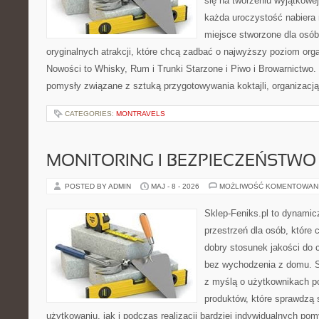
się na tworzeniu wyjątkowej
każda uroczystość nabiera
miejsce stworzone dla osó
oryginalnych atrakcji, które chcą zadbać o najwyższy poziom or
Nowości to Whisky, Rum i Trunki Starzone i Piwo i Browarnictwo.
pomysły związane z sztuką przygotowywania koktajli, organizacj
CATEGORIES:
MONTRAVELS
MONITORING I BEZPIECZEŃSTWO
POSTED BY ADMIN
MAJ - 8 - 2026
MOŻLIWOŚĆ KOMENTOWAN
Sklep-Feniks.pl to dynamicz
przestrzeń dla osób, które 
dobry stosunek jakości do 
bez wychodzenia z domu. S
z myślą o użytkownikach p
produktów, które sprawdzą
użytkowaniu, jak i podczas realizacji bardziej indywidualnych po