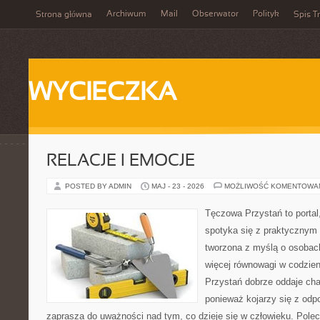
Archiwum
Mail
Obserwator
Polityk
Strona główna
Spis Tr
WYCIECZKA
RELACJE I EMOCJE
POSTED BY ADMIN
MAJ - 23 - 2026
MOŻLIWOŚĆ KOMENTOWA
Tęczowa Przystań to portal
spotyka się z praktycznym
tworzona z myślą o osobach
więcej równowagi w codzie
Przystań dobrze oddaje cha
ponieważ kojarzy się z odp
zaprasza do uważności nad tym, co dzieje się w człowieku. Polec