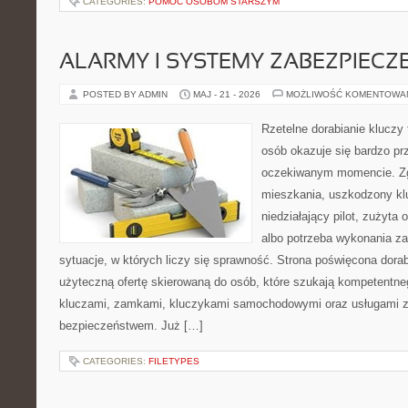
CATEGORIES:
POMOC OSOBOM STARSZYM
ALARMY I SYSTEMY ZABEZPIECZ
POSTED BY ADMIN
MAJ - 21 - 2026
MOŻLIWOŚĆ KOMENTOWA
Rzetelne dorabianie kluczy t
osób okazuje się bardzo pr
oczekiwanym momencie. Zg
mieszkania, uszkodzony k
niedziałający pilot, zużyt
albo potrzeba wykonania z
sytuacje, w których liczy się sprawność. Strona poświęcona dorab
użyteczną ofertę skierowaną do osób, które szukają kompetentne
kluczami, zamkami, kluczykami samochodowymi oraz usługami 
bezpieczeństwem. Już […]
CATEGORIES:
FILETYPES