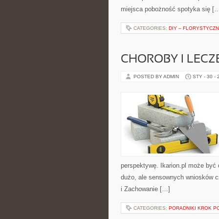
miejsca pobożność spotyka się [
CATEGORIES:
DIY – FLORYSTYCZ
CHOROBY I LECZ
POSTED BY ADMIN
STY - 30 -
perspektywę. Ikarion.pl może być 
dużo, ale sensownych wniosków czę
i Zachowanie […]
CATEGORIES:
PORADNIKI KROK P