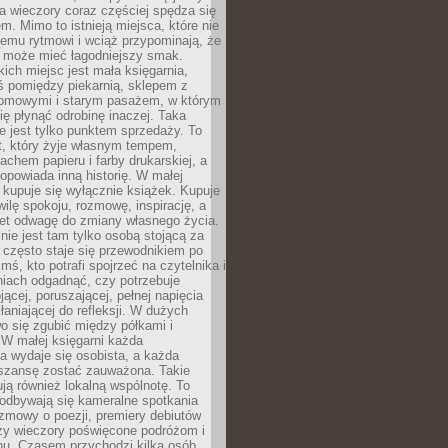
 a wieczory coraz częściej spędza się
m. Mimo to istnieją miejsca, które nie
temu rytmowi i wciąż przypominają, że
 może mieć łagodniejszy smak.
ich miejsc jest mała księgarnia,
ś pomiędzy piekarnią, sklepem z
domowymi i starym pasażem, w którym
ię płynąć odrobinę inaczej. Taka
ie jest tylko punktem sprzedaży. To
t, który żyje własnym tempem,
chem papieru i farby drukarskiej, a
opowiada inną historię. W małej
e kupuje się wyłącznie książek. Kupuje
wilę spokoju, rozmowę, inspirację, a
t odwagę do zmiany własnego życia.
ie jest tam tylko osobą stojącą za
 często staje się przewodnikiem po
kimś, kto potrafi spojrzeć na czytelnika i
niach odgadnąć, czy potrzebuje
jącej, poruszającej, pełnej napięcia
aniającej do refleksji. W dużych
wo się zgubić między półkami i
 W małej księgarni każda
a wydaje się osobista, a każda
szansę zostać zauważona. Takie
ją również lokalną wspólnotę. To
 odbywają się kameralne spotkania
ozmowy o poezji, premiery debiutów
czy wieczory poświęcone podróżom i
ionu. Czasem przychodzi kilka osób,