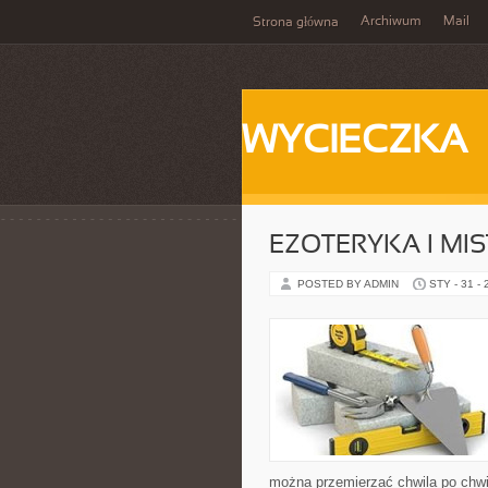
Archiwum
Mail
Strona główna
WYCIECZKA
EZOTERYKA I MI
POSTED BY ADMIN
STY - 31 -
można przemierzać chwila po chwil