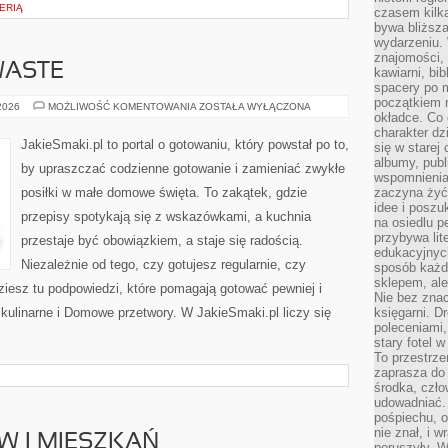
TERIĄ
czasem kilk
bywa bliższa
wydarzeniu. 
znajomości, 
WASTE
kawiarni, bib
spacery po m
początkiem r
KUCHNIA
 2026
MOŻLIWOŚĆ KOMENTOWANIA
ZOSTAŁA WYŁĄCZONA
okładce. Co 
ZERO
WASTE
charakter dzi
JakieSmaki.pl to portal o gotowaniu, który powstał po to,
się w starej
albumy, publ
by upraszczać codzienne gotowanie i zamieniać zwykłe
wspomnienia.
posiłki w małe domowe święta. To zakątek, gdzie
zaczyna żyć
idee i poszu
przepisy spotykają się z wskazówkami, a kuchnia
na osiedlu p
przybywa lit
przestaje być obowiązkiem, a staje się radością.
edukacyjnych
Niezależnie od tego, czy gotujesz regularnie, czy
sposób każde
sklepem, ale
ziesz tu podpowiedzi, które pomagają gotować pewniej i
Nie bez znac
kulinarne i Domowe przetwory. W JakieSmaki.pl liczy się
księgarni. D
poleceniami,
stary fotel w
To przestrze
zaprasza do
środka, czło
udowadniać. 
pośpiechu, 
nie znał, i w
 I MIESZKAŃ
poruszyły. W