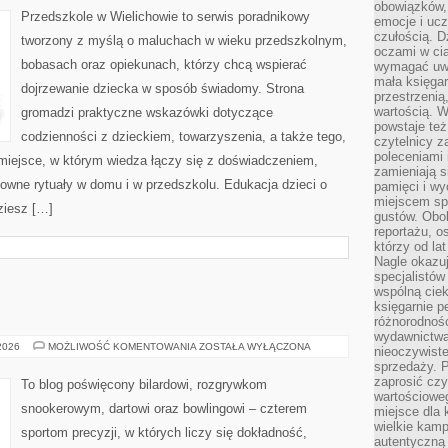
obowiązków,
Przedszkole w Wielichowie to serwis poradnikowy
emocje i ucz
czułością. Dz
tworzony z myślą o maluchach w wieku przedszkolnym,
oczami w cią
bobasach oraz opiekunach, którzy chcą wspierać
wymagać uwag
mała księgar
dojrzewanie dziecka w sposób świadomy. Strona
przestrzenią
wartością. 
gromadzi praktyczne wskazówki dotyczące
powstaje też
codzienności z dzieckiem, towarzyszenia, a także tego,
czytelnicy z
poleceniami 
miejsce, w którym wiedza łączy się z doświadczeniem,
zamieniają s
owne rytuały w domu i w przedszkolu. Edukacja dzieci o
pamięci i wy
miejscem sp
dziesz […]
gustów. Obok
reportażu, o
którzy od la
Nagle okazuje
specjalistów
wspólną cie
księgarnie p
różnorodnośc
wydawnictwa
DART
 2026
MOŻLIWOŚĆ KOMENTOWANIA
ZOSTAŁA WYŁĄCZONA
nieoczywiste
sprzedaży. P
zaprosić czy
To blog poświęcony bilardowi, rozgrywkom
wartościoweg
snookerowym, dartowi oraz bowlingowi – czterem
miejsce dla 
wielkie kamp
sportom precyzji, w których liczy się dokładność,
autentyczną 