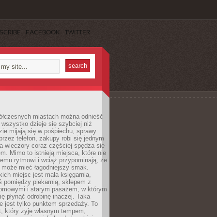
SCRIBE
FACEBOOK
TWITTER
ółczesnych miastach można odnieść
 wszystko dzieje się szybciej niż
zie mijają się w pośpiechu, sprawy
 przez telefon, zakupy robi się jednym
 a wieczory coraz częściej spędza się
m. Mimo to istnieją miejsca, które nie
temu rytmowi i wciąż przypominają, że
 może mieć łagodniejszy smak.
ich miejsc jest mała księgarnia,
ś pomiędzy piekarnią, sklepem z
domowymi i starym pasażem, w którym
ię płynąć odrobinę inaczej. Taka
ie jest tylko punktem sprzedaży. To
t, który żyje własnym tempem,