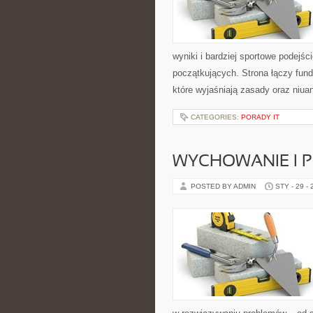
wyniki i bardziej sportowe podejśc
początkujących. Strona łączy fun
które wyjaśniają zasady oraz niua
CATEGORIES:
PORADY IT
WYCHOWANIE I 
POSTED BY ADMIN
STY - 29 -