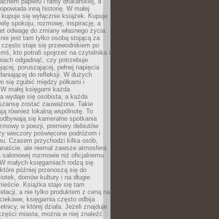
chem papieru i farby drukarskiej, a
opowiada inną historię. W małej
e kupuje się wyłącznie książek. Kupuje
wilę spokoju, rozmowę, inspirację, a
t odwagę do zmiany własnego życia.
ie jest tam tylko osobą stojącą za
 często staje się przewodnikiem po
kimś, kto potrafi spojrzeć na czytelnika i
niach odgadnąć, czy potrzebuje
jącej, poruszającej, pełnej napięcia
aniającej do refleksji. W dużych
wo się zgubić między półkami i
 W małej księgarni każda
a wydaje się osobista, a każda
szansę zostać zauważona. Takie
ją również lokalną wspólnotę. To
 odbywają się kameralne spotkania
ozmowy o poezji, premiery debiutów
czy wieczory poświęcone podróżom i
ionu. Czasem przychodzi kilka osób,
anaście, ale niemal zawsze atmosfera
 salonowej rozmowie niż oficjalnemu
W małych księgarniach rodzą się
które później przenoszą się do
liotek, domów kultury i na długie
ieście. Książka staje się tam
elacji, a nie tylko produktem z ceną na
ciekawe, księgarnia często odbija
elnicy, w której działa. Jeżeli znajduje
 części miasta, można w niej znaleźć