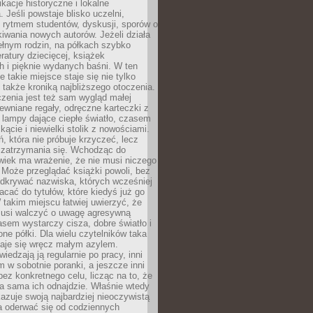
ikacje historyczne i lokalne
 Jeśli powstaje blisko uczelni,
 rytmem studentów, dyskusji, sporów o
kiwania nowych autorów. Jeżeli działa
ełnym rodzin, na półkach szybko
eratury dziecięcej, książek
 i pięknie wydanych baśni. W ten
 takie miejsce staje się nie tylko
 także kroniką najbliższego otoczenia.
zenia jest też sam wygląd małej
rewniane regały, odręczne karteczki z
 lampy dające ciepłe światło, czasem
 kącie i niewielki stolik z nowościami.
ń, która nie próbuje krzyczeć, lecz
 zatrzymania się. Wchodząc do
wiek ma wrażenie, że nie musi niczego
Może przeglądać książki powoli, bez
odkrywać nazwiska, których wcześniej
racać do tytułów, które kiedyś już go
 takim miejscu łatwiej uwierzyć, że
 musi walczyć o uwagę agresywną
sem wystarczy cisza, dobre światło i
ne półki. Dla wielu czytelników taka
taje się wręcz małym azylem.
iedzają ją regularnie po pracy, inni
m w sobotnie poranki, a jeszcze inni
ez konkretnego celu, licząc na to, że
a sama ich odnajdzie. Właśnie wtedy
okazuje swoją najbardziej nieoczywistą
a oderwać się od codziennych