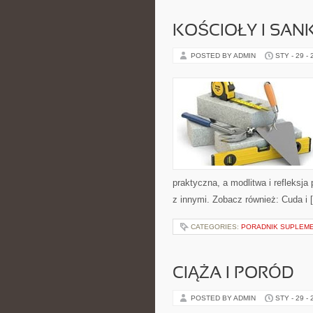
KOŚCIOŁY I SAN
POSTED BY ADMIN
STY - 29 -
praktyczna, a modlitwa i refleksja
z innymi. Zobacz również: Cuda i 
CATEGORIES:
PORADNIK SUPLEM
CIĄŻA I PORÓD
POSTED BY ADMIN
STY - 29 -