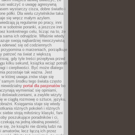
 musi walczyć o uwagę agresywną
sem wystarczy cisza, dobre światło i
ne półki. Dla wielu czytelników taka
taje się wręcz małym azylem.
iedzają ją regularnie po pracy, inni
m w sobotnie poranki, a jeszcze inni
ez konkretnego celu, licząc na to, że
a sama ich odnajdzie. Właśnie wtedy
okazuje swoją najbardziej nieoczywistą
a oderwać się od codziennych
 przypomina o marzeniach, porządkuje
y patrzeć na świat z większą
isiaj, gdy tyle treści przepływa przed
gu kilku sekund, książka wciąż potrafi
i i cierpliwości. Być może dlatego
nia pozostaje tak ważna. Jest
, w której uwaga znów staje się
W samym środku tego świata często
 niewidzialny
portal dla pasjonatów
bo
aczynają wymieniać się opiniami,
i doświadczeniami, a zwykłe wizyty
ię w ciągłą rozmowę o sztuce, języku,
obraźni. Księgarnia staje się wtedy
otkania różnych pokoleń i różnych
 siebie stoją miłośnicy klasyki, fani
soby poszukujące poradników i ci,
t czekają na jedną idealną powieść.
 się, że książki nie dzielą ludzi na
 i amatorów, lecz łączą ich przez