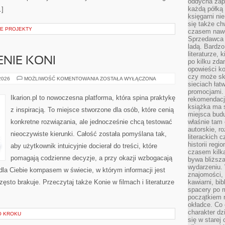
oddycha zapa
każdą półką 
…]
księgarni ni
się także ch
NE PROJEKTY
czasem nawe
Sprzedawca n
ladą. Bardzo
literaturze, 
ENIE KONI
po kilku zda
opowieści ko
czy może skł
CHOROBY
 2026
MOŻLIWOŚĆ KOMENTOWANIA
ZOSTAŁA WYŁĄCZONA
sieciach łat
I
LECZENIE
promocjami.
KONI
Ikarion.pl to nowoczesna platforma, która spina praktykę
rekomendacj
książka ma 
z inspiracją. To miejsce stworzone dla osób, które cenią
miejsca budu
konkretne rozwiązania, ale jednocześnie chcą testować
właśnie tam
autorskie, r
nieoczywiste kierunki. Całość została pomyślana tak,
literackich 
historii reg
aby użytkownik intuicyjnie docierał do treści, które
czasem kilk
pomagają codzienne decyzje, a przy okazji wzbogacają
bywa bliższa
wydarzeniu. 
dla Ciebie kompasem w świecie, w którym informacji jest
znajomości, 
sto brakuje. Przeczytaj także Konie w filmach i literaturze
kawiarni, bib
spacery po m
początkiem r
okładce. Co 
charakter dzi
O KROKU
się w starej