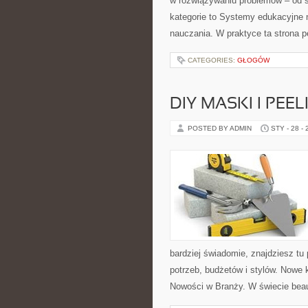
w rozwiązywaniu problemów – od 
kategorie to Systemy edukacyjne 
nauczania. W praktyce ta strona pe
CATEGORIES:
GŁOGÓW
DIY MASKI I PEEL
POSTED BY ADMIN
STY - 28 -
bardziej świadomie, znajdziesz tu
potrzeb, budżetów i stylów. Nowe 
Nowości w Branży. W świecie beau