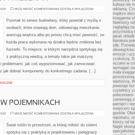
kultura nie
reklamą. Cza
REMONTY
 2026
MOŻLIWOŚĆ KOMENTOWANIA
ZOSTAŁA WYŁĄCZONA
DOMÓW
mądrze ułożo
I
księgarnia s
MIESZKAŃ
Pusmak to serwis budowlany, który powstał z myślą o
Niektórzy odw
zaglądają ta
osobach, które stawiają dom, odświeżają mieszkanie,
przychodzą b
aranżują wnętrza albo po prostu chcą mieć pewność, że
jakaś okładk
literatura p
każda praca wykonana na działce będzie zrobiona bez
siłę. Pozwal
fuszerki. To miejsce, w którym narzędzia spotykają się
obowiązków,
emocje i ucz
z praktyczną wiedzą, a tematy takie jak maszyny
czułością. Dz
oczami w cią
mi problemami: jak coś wypoziomować, jak zamocować
wymagać uwag
raz jak dobrać komponenty do konkretnego zadania. […]
mała księgar
przestrzenią
wartością. 
OGICZNE
powstaje też
czytelnicy z
poleceniami 
zamieniają s
 W POJEMNIKACH
pamięci i wy
miejscem sp
gustów. Obok
UPRAWA
 2026
MOŻLIWOŚĆ KOMENTOWANIA
ZOSTAŁA WYŁĄCZONA
ROŚLIN
reportażu, o
W
którzy od la
POJEMNIKACH
Świat roślin to przestrzeń, w której miłość do zieleni
Nagle okazuje
specjalistów
spotyka się z praktyką w projektowaniu i pielęgnacji