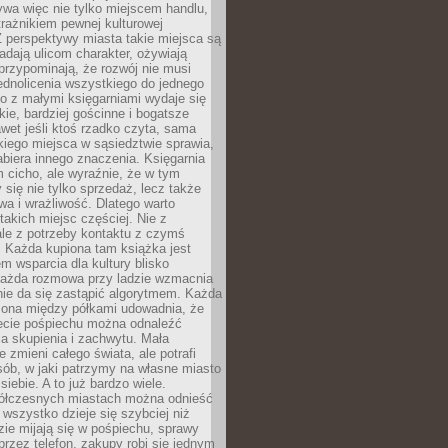
ywa więc nie tylko miejscem handlu,
trażnikiem pewnej kulturowej
 perspektywy miasta takie miejsca są
dają ulicom charakter, ożywiają
 przypominają, że rozwój nie musi
ednolicenia wszystkiego do jednego
o z małymi księgarniami wydaje się
zkie, bardziej gościnne i bogatsze
et jeśli ktoś rzadko czyta, sama
iego miejsca w sąsiedztwie sprawia,
abiera innego znaczenia. Księgarnia
 cicho, ale wyraźnie, że w tym
y się nie tylko sprzedaż, lecz także
a i wrażliwość. Dlatego warto
takich miejsc częściej. Nie z
le z potrzeby kontaktu z czymś
 Każda kupiona tam książka jest
 wsparcia dla kultury blisko
Każda rozmowa przy ladzie wzmacnia
 nie da się zastąpić algorytmem. Każda
zona między półkami udowadnia, że
ecie pośpiechu można odnaleźć
la skupienia i zachwytu. Mała
e zmieni całego świata, ale potrafi
ób, w jaki patrzymy na własne miasto
siebie. A to już bardzo wiele.
ółczesnych miastach można odnieść
 wszystko dzieje się szybciej niż
zie mijają się w pośpiechu, sprawy
 przez telefon, zakupy robi się jednym