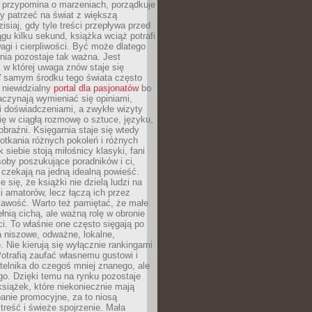
 przypomina o marzeniach, porządkuje
y patrzeć na świat z większą
isiaj, gdy tyle treści przepływa przed
gu kilku sekund, książka wciąż potrafi
i i cierpliwości. Być może dlatego
nia pozostaje tak ważna. Jest
, w której uwaga znów staje się
W samym środku tego świata często
 niewidzialny
portal dla pasjonatów
bo
aczynają wymieniać się opiniami,
i doświadczeniami, a zwykłe wizyty
ię w ciągłą rozmowę o sztuce, języku,
obraźni. Księgarnia staje się wtedy
otkania różnych pokoleń i różnych
 siebie stoją miłośnicy klasyki, fani
soby poszukujące poradników i ci,
t czekają na jedną idealną powieść.
 się, że książki nie dzielą ludzi na
 i amatorów, lecz łączą ich przez
kawość. Warto też pamiętać, że małe
ełnią cichą, ale ważną rolę w obronie
i. To właśnie one często sięgają po
 niszowe, odważne, lokalne,
. Nie kierują się wyłącznie rankingami
otrafią zaufać własnemu gustowi i
telnika do czegoś mniej znanego, ale
o. Dzięki temu na rynku pozostaje
książek, które niekoniecznie mają
anie promocyjne, za to niosą
treść i świeże spojrzenie. Mała