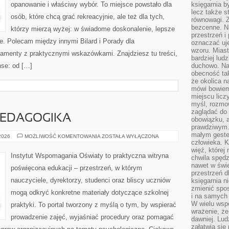
opanowanie i właściwy wybór. To miejsce powstało dla
księgarnia b
lecz także s
osób, które chcą grać rekreacyjnie, ale też dla tych,
równowagi. Z
bezcenne. Na
którzy mierzą wyżej: w świadome doskonalenie, lepsze
przestrzeń i
ie. Polecam między innymi Bilard i Porady dla
oznaczać uj
wzoru. Miast
damenty z praktycznymi wskazówkami. Znajdziesz tu treści,
bardziej lud
nse: od […]
duchowo. Naw
obecność tak
że okolica n
mówi bowiem
miejscu licz
myśl, rozmow
zaglądać do 
PEDAGOGIKA
obowiązku, a
prawdziwym.
małym gestem
WYCHOWANIE
 2026
MOŻLIWOŚĆ KOMENTOWANIA
ZOSTAŁA WYŁĄCZONA
I
człowieka. 
PEDAGOGIKA
więź, której
Instytut Wspomagania Oświaty to praktyczna witryna
chwila spęd
nawet w świ
poświęcona edukacji – przestrzeń, w którym
przestrzeń d
nauczyciele, dyrektorzy, studenci oraz bliscy uczniów
księgarnia ni
zmienić spos
mogą odkryć konkretne materiały dotyczące szkolnej
i na samych 
W wielu wsp
praktyki. To portal tworzony z myślą o tym, by wspierać
wrażenie, że
prowadzenie zajęć, wyjaśniać procedury oraz pomagać
dawniej. Lud
załatwia się