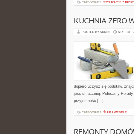
CATEGORIES:
STYLIZACJE Z BIŻU
KUCHNIA ZERO 
POSTED BY ADMIN
STY - 28 -
dopiero uczysz się podstaw, znajd
jeść smaczniej. Polecamy Porady 
przyjemność […]
CATEGORIES:
ŚLUB I WESELE
REMONTY DOMÓW