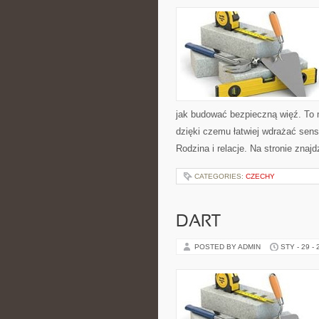
jak budować bezpieczną więź. To 
dzięki czemu łatwiej wdrażać sens
Rodzina i relacje. Na stronie znaj
CATEGORIES:
CZECHY
DART
POSTED BY ADMIN
STY - 29 -