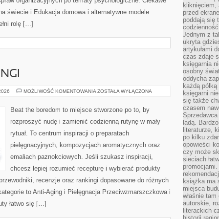
spraw organizacyjnych po tematy psychologiczne. Ciekawe
kliknięciem,
na świecie i Edukacja domowa i alternatywne modele
przed ekrane
poddają się 
łni rolę […]
codzienność
Jednym z tak
ukryta gdzie
artykułami 
czas zdaje s
księgarnia n
osobny świa
INGI
oddycha zapa
każdą półką 
DIY
 2026
MOŻLIWOŚĆ KOMENTOWANIA
ZOSTAŁA WYŁĄCZONA
księgarni ni
MASKI
się także ch
I
PEELINGI
czasem nawe
Beat the boredom to miejsce stworzone po to, by
Sprzedawca n
rozproszyć nudę i zamienić codzienną rutynę w mały
ladą. Bardzo
literaturze, 
rytuał. To centrum inspiracji o preparatach
po kilku zda
opowieści ko
pielęgnacyjnych, kompozycjach aromatycznych oraz
czy może skł
emaliach paznokciowych. Jeśli szukasz inspiracji,
sieciach łat
promocjami.
chcesz lepiej rozumieć recepturę i wybierać produkty
rekomendacj
 przewodniki, recenzje oraz rankingi dopasowane do różnych
książka ma 
miejsca budu
kategorie to Anti-Aging i Pielęgnacja Przeciwzmarszczkowa i
właśnie tam
autorskie, r
ty łatwo się […]
literackich 
historii reg