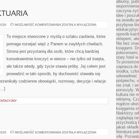
albumy, publ
wspomnienia.
zaczyna żyć
KTUARIA
idee i poszu
na osiedlu p
przybywa lit
KOŚCIOŁY
 2026
MOŻLIWOŚĆ KOMENTOWANIA
ZOSTAŁA WYŁĄCZONA
I
edukacyjnych
SANKTUARIA
sposób każde
To miejsce stworzone z myślą o szlaku zaufania, które
sklepem, ale
Nie bez znac
pomaga rozwijać więź z Panem w zwykłych chwilach.
księgarni. D
Strona jest przystanią dla osób, które chcą bardziej
poleceniami,
stary fotel w
konsekwentnie kroczyć w wierze – nie tylko od święta,
To przestrze
ale także wtedy, gdy życie stawia próby. Jej celem jest
zaprasza do
środka, czło
prowadzić w taki sposób, by duchowość stawała się
udowadniać. 
pośpiechu, 
 przenikały codzienne obowiązki, rozmowy, decyzje i relacje
nie znał, i w
[…]
poruszyły. W
kultura nie
reklamą. Cza
ENTACYJNY
mądrze ułożo
księgarnia s
Niektórzy odw
zaglądają ta
przychodzą b
jakaś okładk
literatura p
CIĄŻA
 2026
MOŻLIWOŚĆ KOMENTOWANIA
ZOSTAŁA WYŁĄCZONA
I
siłę. Pozwal
PORÓD