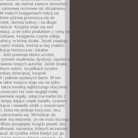
anaście, ale niemal zawsze atmosfera
 salonowej rozmowie niż oficjalnemu
W małych księgarniach rodzą się
które później przenoszą się do
liotek, domów kultury i na długie
ieście. Książka staje się tam
elacji, a nie tylko produktem z ceną na
ciekawe, księgarnia często odbija
elnicy, w której działa. Jeżeli znajduje
 części miasta, można w niej znaleźć
ikacje historyczne i lokalne
 Jeśli powstaje blisko uczelni,
 rytmem studentów, dyskusji, sporów o
kiwania nowych autorów. Jeżeli działa
ełnym rodzin, na półkach szybko
eratury dziecięcej, książek
 i pięknie wydanych baśni. W ten
 takie miejsce staje się nie tylko
 także kroniką najbliższego otoczenia.
zenia jest też sam wygląd małej
rewniane regały, odręczne karteczki z
 lampy dające ciepłe światło, czasem
 kącie i niewielki stolik z nowościami.
ń, która nie próbuje krzyczeć, lecz
 zatrzymania się. Wchodząc do
wiek ma wrażenie, że nie musi niczego
Może przeglądać książki powoli, bez
odkrywać nazwiska, których wcześniej
racać do tytułów, które kiedyś już go
 takim miejscu łatwiej uwierzyć, że