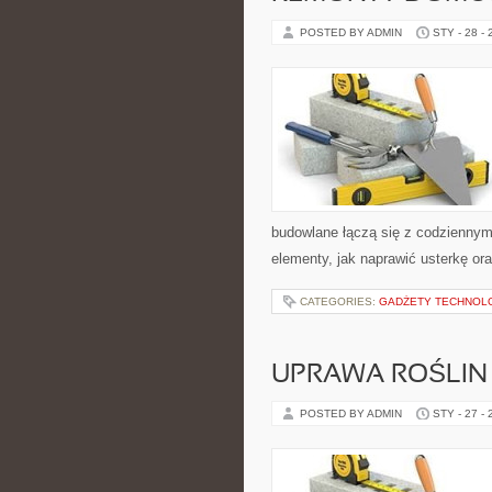
POSTED BY ADMIN
STY - 28 -
budowlane łączą się z codzienny
elementy, jak naprawić usterkę o
CATEGORIES:
GADŻETY TECHNOL
UPRAWA ROŚLIN
POSTED BY ADMIN
STY - 27 -