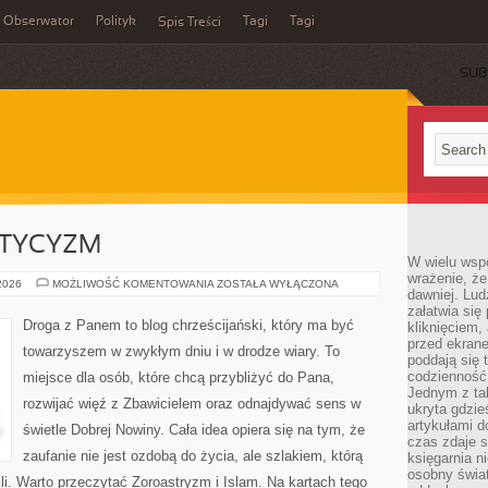
Obserwator
Polityk
Tagi
Tagi
Spis Treści
SUB
STYCYZM
W wielu wsp
wrażenie, że
EZOTERYKA
 2026
MOŻLIWOŚĆ KOMENTOWANIA
ZOSTAŁA WYŁĄCZONA
dawniej. Lud
I
MISTYCYZM
załatwia się
Droga z Panem to blog chrześcijański, który ma być
kliknięciem,
przed ekrane
towarzyszem w zwykłym dniu i w drodze wiary. To
poddają się 
codzienność
miejsce dla osób, które chcą przybliżyć do Pana,
Jednym z tak
rozwijać więź z Zbawicielem oraz odnajdywać sens w
ukryta gdzie
artykułami 
świetle Dobrej Nowiny. Cała idea opiera się na tym, że
czas zdaje s
zaufanie nie jest ozdobą do życia, ale szlakiem, którą
księgarnia n
osobny świa
i. Warto przeczytać Zoroastryzm i Islam. Na kartach tego