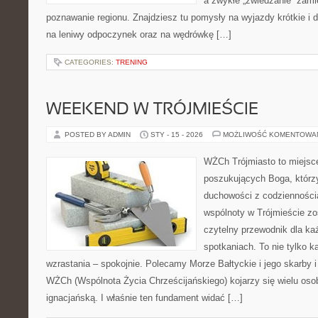
a zwykłe „zwiedzanie” zamie
poznawanie regionu. Znajdziesz tu pomysły na wyjazdy krótkie i d
na leniwy odpoczynek oraz na wędrówkę […]
CATEGORIES:
TRENING
WEEKEND W TRÓJMIEŚCIE
POSTED BY ADMIN
STY - 15 - 2026
MOŻLIWOŚĆ KOMENTOWA
WŻCh Trójmiasto to miejsc
poszukujących Boga, którzy
duchowości z codziennością
wspólnoty w Trójmieście zo
czytelny przewodnik dla ka
spotkaniach. To nie tylko k
wzrastania – spokojnie. Polecamy Morze Bałtyckie i jego skarby i
WŻCh (Wspólnota Życia Chrześcijańskiego) kojarzy się wielu os
ignacjańską. I właśnie ten fundament widać […]