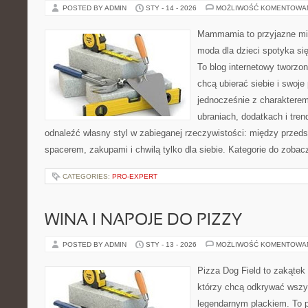
POSTED BY ADMIN
STY - 14 - 2026
MOŻLIWOŚĆ KOMENTOWA
Mammamia to przyjazne mie
moda dla dzieci spotyka si
To blog internetowy tworzon
chcą ubierać siebie i swoje
jednocześnie z charakterem.
ubraniach, dodatkach i tren
odnaleźć własny styl w zabieganej rzeczywistości: między przeds
spacerem, zakupami i chwilą tylko dla siebie. Kategorie do zobac
CATEGORIES:
PRO-EXPERT
WINA I NAPOJE DO PIZZY
POSTED BY ADMIN
STY - 13 - 2026
MOŻLIWOŚĆ KOMENTOWA
Pizza Dog Field to zakątek
którzy chcą odkrywać wszys
legendarnym plackiem. To p