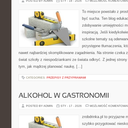
POSTED BY ADMIN
STY - 18 - 2026
MOŻLIWOŚĆ KOMENTOWA
To miejsce powstało z prost
być sucha. Ten blog edukac
zdobywanie umiejętności m
inspiracją. Jeśli kiedykolwi
szkolne tematy są oderwane
przystępne tłumaczenia, k
nawet najbardziej skomplikowane zagadnienia. Na stronie czeka ze
świat szkoły z niespodziankami ze świata odkryć. Z jednej strony 
tym, jak mądrzej planować naukę, […]
CATEGORIES:
PRZEPISY Z PRZYPRAWAMI
ALKOHOL W GASTRONOMII
POSTED BY ADMIN
STY - 17 - 2026
MOŻLIWOŚĆ KOMENTOWA
zrobdrinka.pl to przyjazne 
szybko przygotować niesko