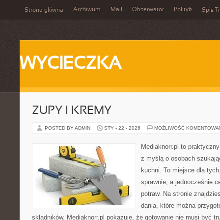
Archiwum
Mail
Obserwator
Polityk
Strona główna
Spis Tr
WYCIECZKA
ZUPY I KREMY
POSTED BY ADMIN
STY - 22 - 2026
MOŻLIWOŚĆ KOMENTOWA
Mediaknorr.pl to praktyczny
z myślą o osobach szukają
kuchni. To miejsce dla tyc
sprawnie, a jednocześnie 
potraw. Na stronie znajdzie
dania, które można przygo
składników. Mediaknorr.pl pokazuje, że gotowanie nie musi być tr