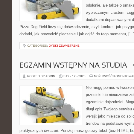
odsłonie, ale także o smaka
wypieczonym ciastem, ciąg
dodatkami dopasowanymi do
Pizza Dog Field liczy się doświadczenie, czyli konkret: jak przyg
dodatki, jak prowadzić pieczenie i jak dojść do tego momentu, […
CATEGORIES:
DYSKI ZEWNĘTRZNE
EGZAMIN WSTĘPNY NA STUDIA –
POSTED BY ADMIN
STY - 12 - 2026
MOŻLIWOŚĆ KOMENTOWA
Nie mogę pomóc w tworzeniu
przecieki lub nieuczciwe z
egzaminie dojrzałości. Mog
długi opis Twojego serwisu 
wersji: jako miejsca do sol
trendów na podstawie wyma
praktycznych ćwiczeń. Poniżej masz gotowy tekst (bez HTML, be