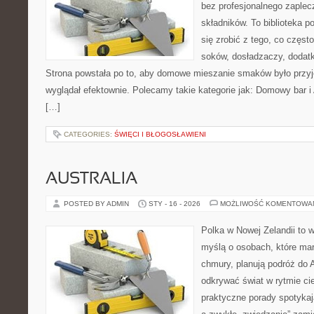
bez profesjonalnego zaplec
składników. To biblioteka p
się zrobić z tego, co częst
soków, dosładzaczy, dodatk
Strona powstała po to, aby domowe mieszanie smaków było przy
wyglądał efektownie. Polecamy takie kategorie jak: Domowy bar 
[…]
CATEGORIES:
ŚWIĘCI I BŁOGOSŁAWIENI
AUSTRALIA
POSTED BY ADMIN
STY - 16 - 2026
MOŻLIWOŚĆ KOMENTOWA
Polka w Nowej Zelandii to 
myślą o osobach, które marz
chmury, planują podróż do A
odkrywać świat w rytmie ci
praktyczne porady spotykaj