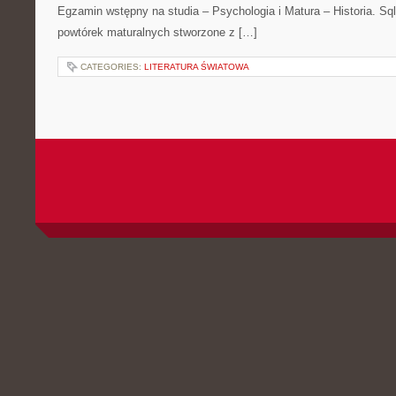
Egzamin wstępny na studia – Psychologia i Matura – Historia. S
powtórek maturalnych stworzone z […]
CATEGORIES:
LITERATURA ŚWIATOWA