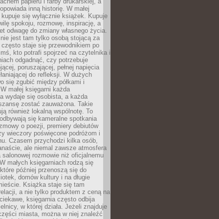
chem papieru i farby drukarskiej, a
opowiada inną historię. W małej
e kupuje się wyłącznie książek. Kupuje
wilę spokoju, rozmowę, inspirację, a
t odwagę do zmiany własnego życia.
ie jest tam tylko osobą stojącą za
 często staje się przewodnikiem po
kimś, kto potrafi spojrzeć na czytelnika i
niach odgadnąć, czy potrzebuje
jącej, poruszającej, pełnej napięcia
aniającej do refleksji. W dużych
wo się zgubić między półkami i
 W małej księgarni każda
a wydaje się osobista, a każda
szansę zostać zauważona. Takie
ją również lokalną wspólnotę. To
 odbywają się kameralne spotkania
ozmowy o poezji, premiery debiutów
czy wieczory poświęcone podróżom i
ionu. Czasem przychodzi kilka osób,
anaście, ale niemal zawsze atmosfera
 salonowej rozmowie niż oficjalnemu
W małych księgarniach rodzą się
które później przenoszą się do
liotek, domów kultury i na długie
ieście. Książka staje się tam
elacji, a nie tylko produktem z ceną na
ciekawe, księgarnia często odbija
elnicy, w której działa. Jeżeli znajduje
 części miasta, można w niej znaleźć