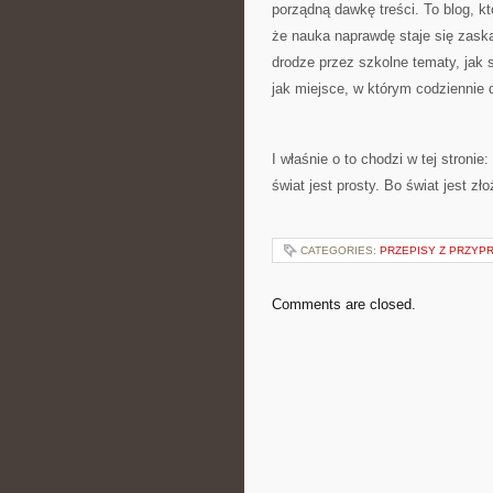
porządną dawkę treści. To blog, kt
że nauka naprawdę staje się zask
drodze przez szkolne tematy, jak 
jak miejsce, w którym codziennie 
I właśnie o to chodzi w tej stroni
świat jest prosty. Bo świat jest z
CATEGORIES:
PRZEPISY Z PRZYP
Comments are closed.