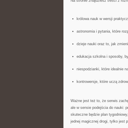
Na stronie znajdziesz treści z róż
królowa nauk w wersji praktycz
astronomia i pytania, które ro
dzieje nauki oraz to, jak zmien
edukacja szkolna i sposoby, by
niespodzianki, które idealnie n
kontrowersje, które uczą zdr
Ważne jest też to, że serwis zach
ale w sensie podejścia do nauki: p
skuteczne będzie plan tygodniowy,
jednej magicznej drogi, tylko jest 