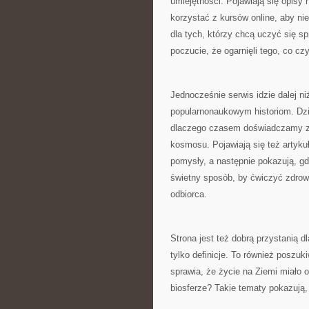
umiejętności. Pojawiają się opisy 
korzystać z kursów online, aby n
dla tych, którzy chcą uczyć się spr
poczucie, że ogarnięli tego, co czy
Jednocześnie serwis idzie dalej n
popularnonaukowym historiom. Dzi
dlaczego czasem doświadczamy zn
kosmosu. Pojawiają się też artykuł
pomysły, a następnie pokazują, gd
świetny sposób, by ćwiczyć zdrowy
odbiorca.
Strona jest też dobrą przystanią dl
tylko definicje. To również poszuk
sprawia, że życie na Ziemi miało 
biosferze? Takie tematy pokazują, ż