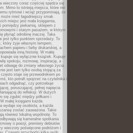
 a wieczory coraz częściej spędza się
m. Mimo to istnieją miejsca, które nie
temu rytmowi i wciąż przypominają, że
 może mieć łagodniejszy smak.
ich miejsc jest mała księgarnia,
ś pomiędzy piekarnią, sklepem z
domowymi i starym pasażem, w którym
ię płynąć odrobinę inaczej. Taka
ie jest tylko punktem sprzedaży. To
t, który żyje własnym tempem,
chem papieru i farby drukarskiej, a
opowiada inną historię. W małej
e kupuje się wyłącznie książek. Kupuje
wilę spokoju, rozmowę, inspirację, a
t odwagę do zmiany własnego życia.
ie jest tam tylko osobą stojącą za
 często staje się przewodnikiem po
kimś, kto potrafi spojrzeć na czytelnika i
niach odgadnąć, czy potrzebuje
jącej, poruszającej, pełnej napięcia
aniającej do refleksji. W dużych
wo się zgubić między półkami i
 W małej księgarni każda
a wydaje się osobista, a każda
szansę zostać zauważona. Takie
ją również lokalną wspólnotę. To
 odbywają się kameralne spotkania
ozmowy o poezji, premiery debiutów
czy wieczory poświęcone podróżom i
ionu. Czasem przychodzi kilka osób,