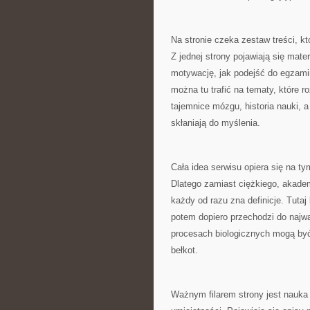
Na stronie czeka zestaw treści, k
Z jednej strony pojawiają się mat
motywację, jak podejść do egzaminó
można tu trafić na tematy, które 
tajemnice mózgu, historia nauki, a
skłaniają do myślenia.
Cała idea serwisu opiera się na 
Dlatego zamiast ciężkiego, akademi
każdy od razu zna definicje. Tutaj
potem dopiero przechodzi do najwa
procesach biologicznych mogą być
bełkot.
Ważnym filarem strony jest nauka 