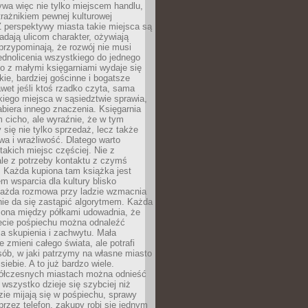
ywa więc nie tylko miejscem handlu,
trażnikiem pewnej kulturowej
 perspektywy miasta takie miejsca są
dają ulicom charakter, ożywiają
 przypominają, że rozwój nie musi
ednolicenia wszystkiego do jednego
o z małymi księgarniami wydaje się
zkie, bardziej gościnne i bogatsze
et jeśli ktoś rzadko czyta, sama
iego miejsca w sąsiedztwie sprawia,
abiera innego znaczenia. Księgarnia
 cicho, ale wyraźnie, że w tym
y się nie tylko sprzedaż, lecz także
a i wrażliwość. Dlatego warto
takich miejsc częściej. Nie z
le z potrzeby kontaktu z czymś
 Każda kupiona tam książka jest
 wsparcia dla kultury blisko
Każda rozmowa przy ladzie wzmacnia
 nie da się zastąpić algorytmem. Każda
zona między półkami udowadnia, że
ecie pośpiechu można odnaleźć
la skupienia i zachwytu. Mała
e zmieni całego świata, ale potrafi
ób, w jaki patrzymy na własne miasto
siebie. A to już bardzo wiele.
ółczesnych miastach można odnieść
 wszystko dzieje się szybciej niż
zie mijają się w pośpiechu, sprawy
 przez telefon, zakupy robi się jednym