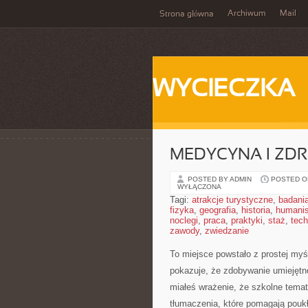
Archiwum
Mail
Strona główna
WYCIECZKA
MEDYCYNA I ZD
POSTED BY ADMIN
POSTED ON
WYŁĄCZONA
Tagi:
atrakcje turystyczne
,
badani
fizyka
,
geografia
,
historia
,
humani
noclegi
,
praca
,
praktyki
,
staż
,
tech
zawody
,
zwiedzanie
To miejsce powstało z prostej myś
pokazuje, że zdobywanie umiejętno
miałeś wrażenie, że szkolne temat
tłumaczenia, które pomagają pouk