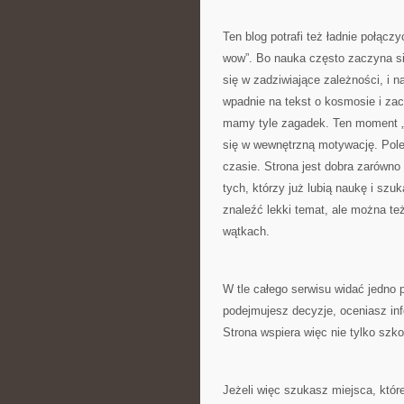
Ten blog potrafi też ładnie połą
wow”. Bo nauka często zaczyna się
się w zadziwiające zależności, i n
wpadnie na tekst o kosmosie i zac
mamy tyle zagadek. Ten moment „kl
się w wewnętrzną motywację. Po
czasie. Strona jest dobra zarówno
tych, którzy już lubią naukę i sz
znaleźć lekki temat, ale można te
wątkach.
W tle całego serwisu widać jedno p
podejmujesz decyzje, oceniasz inf
Strona wspiera więc nie tylko szko
Jeżeli więc szukasz miejsca, które