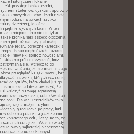
ikacje historyczne i lokalne
 Jeśli powstaje blisko uczelni,
 rytmem studentów, dyskusji, sporów o
kiwania nowych autorów. Jeżeli działa
ełnym rodzin, na półkach szybko
eratury dziecięcej, książek
 i pięknie wydanych baśni. W ten
 takie miejsce staje się nie tylko
 także kroniką najbliższego otoczenia.
zenia jest też sam wygląd małej
rewniane regały, odręczne karteczki z
 lampy dające ciepłe światło, czasem
 kącie i niewielki stolik z nowościami.
ń, która nie próbuje krzyczeć, lecz
 zatrzymania się. Wchodząc do
wiek ma wrażenie, że nie musi niczego
Może przeglądać książki powoli, bez
odkrywać nazwiska, których wcześniej
racać do tytułów, które kiedyś już go
 takim miejscu łatwiej uwierzyć, że
 musi walczyć o uwagę agresywną
sem wystarczy cisza, dobre światło i
ne półki. Dla wielu czytelników taka
taje się wręcz małym azylem.
iedzają ją regularnie po pracy, inni
m w sobotnie poranki, a jeszcze inni
ez konkretnego celu, licząc na to, że
a sama ich odnajdzie. Właśnie wtedy
okazuje swoją najbardziej nieoczywistą
a oderwać się od codziennych