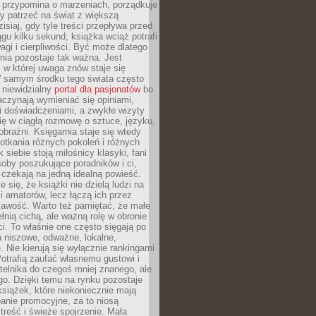
 przypomina o marzeniach, porządkuje
y patrzeć na świat z większą
isiaj, gdy tyle treści przepływa przed
gu kilku sekund, książka wciąż potrafi
i i cierpliwości. Być może dlatego
nia pozostaje tak ważna. Jest
, w której uwaga znów staje się
W samym środku tego świata często
 niewidzialny
portal dla pasjonatów
bo
aczynają wymieniać się opiniami,
i doświadczeniami, a zwykłe wizyty
ię w ciągłą rozmowę o sztuce, języku,
obraźni. Księgarnia staje się wtedy
otkania różnych pokoleń i różnych
 siebie stoją miłośnicy klasyki, fani
soby poszukujące poradników i ci,
t czekają na jedną idealną powieść.
 się, że książki nie dzielą ludzi na
 i amatorów, lecz łączą ich przez
kawość. Warto też pamiętać, że małe
ełnią cichą, ale ważną rolę w obronie
i. To właśnie one często sięgają po
 niszowe, odważne, lokalne,
. Nie kierują się wyłącznie rankingami
otrafią zaufać własnemu gustowi i
telnika do czegoś mniej znanego, ale
o. Dzięki temu na rynku pozostaje
książek, które niekoniecznie mają
anie promocyjne, za to niosą
treść i świeże spojrzenie. Mała