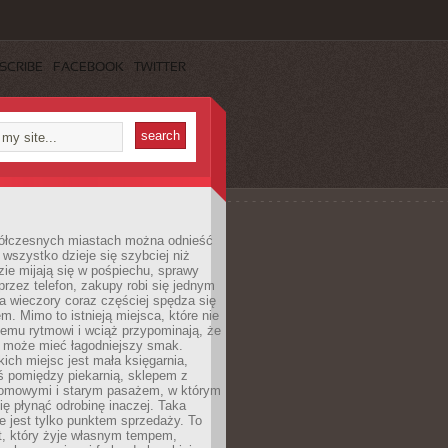
SCRIBE
FACEBOOK
TWITTER
ółczesnych miastach można odnieść
 wszystko dzieje się szybciej niż
zie mijają się w pośpiechu, sprawy
 przez telefon, zakupy robi się jednym
 a wieczory coraz częściej spędza się
m. Mimo to istnieją miejsca, które nie
temu rytmowi i wciąż przypominają, że
 może mieć łagodniejszy smak.
ich miejsc jest mała księgarnia,
ś pomiędzy piekarnią, sklepem z
domowymi i starym pasażem, w którym
ię płynąć odrobinę inaczej. Taka
ie jest tylko punktem sprzedaży. To
t, który żyje własnym tempem,