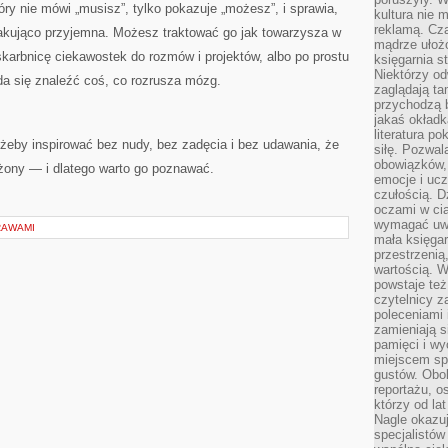
óry nie mówi „musisz”, tylko pokazuje „możesz”, i sprawia,
kultura nie
reklamą. Cza
akująco przyjemna. Możesz traktować go jak towarzysza w
mądrze ułożo
skarbnicę ciekawostek do rozmów i projektów, albo po prostu
księgarnia s
Niektórzy odw
da się znaleźć coś, co rozrusza mózg.
zaglądają ta
przychodzą b
jakaś okładk
literatura p
e: żeby inspirować bez nudy, bez zadęcia i bez udawania, że
siłę. Pozwal
obowiązków,
łożony — i dlatego warto go poznawać.
emocje i ucz
czułością. Dz
oczami w cią
wymagać uwag
RAWAMI
mała księgar
przestrzenią
wartością. 
powstaje też
czytelnicy z
poleceniami 
zamieniają s
pamięci i wy
miejscem sp
gustów. Obok
reportażu, o
którzy od la
Nagle okazuje
specjalistów