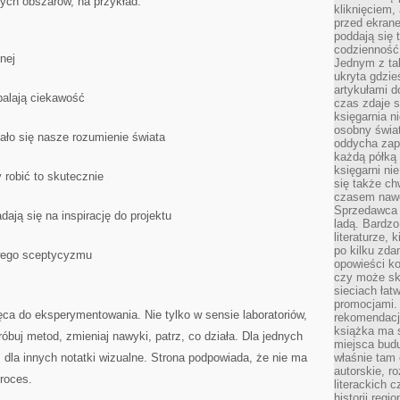
nych obszarów, na przykład:
kliknięciem,
przed ekrane
poddają się 
codzienność
nej
Jednym z tak
ukryta gdzie
artykułami 
zpalają ciekawość
czas zdaje s
księgarnia n
osobny świa
iało się nasze rozumienie świata
oddycha zapa
każdą półką 
księgarni ni
 robić to skutecznie
się także ch
czasem nawe
Sprzedawca n
adają się na inspirację do projektu
ladą. Bardzo
literaturze, 
po kilku zda
owego sceptycyzmu
opowieści ko
czy może skł
sieciach łat
promocjami.
ęca do eksperymentowania. Nie tylko w sensie laboratoriów,
rekomendacj
książka ma 
róbuj metod, zmieniaj nawyki, patrz, co działa. Dla jednych
miejsca budu
 dla innych notatki wizualne. Strona podpowiada, że nie ma
właśnie tam
autorskie, r
proces.
literackich 
historii reg