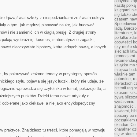
oddycha zapa
każdą półką 
księgarni ni
się także ch
tóre łączą świat szkoły z niespodziankami ze świata odkryć.
czasem nawe
Sprzedawca n
eriały o tym, jak mądrzej planować naukę, jak budować
ladą. Bardzo
w i nie zamienić ich w ciągłą presję. Z drugiej strony
literaturze, 
po kilku zda
rozpalają wyobraźnię: kosmos, matematyczne zagadki,
opowieści ko
czy może skł
 nawet nieoczywiste hipotezy, które jednych bawią, a innych
sieciach łat
promocjami.
rekomendacj
książka ma 
miejsca budu
tym, by pokazywać złożone tematy w przystępny sposób.
właśnie tam
autorskie, r
ckiego stylu, pojawia się język ludzki, który nie udaje, że
literackich 
historii reg
 logicznie wprowadza się czytelnika w temat, pokazuje tło, a
czasem kilk
żniejszych punktów. Dzięki temu nawet artykuły o
bywa bliższa
wydarzeniu. 
 odbierane jako ciekawe, a nie jako encyklopedyczny
znajomości, 
kawiarni, bib
spacery po m
początkiem r
okładce. Co 
charakter dzi
w praktyce. Znajdziesz tu treści, które pomagają w rozwoju
się w starej