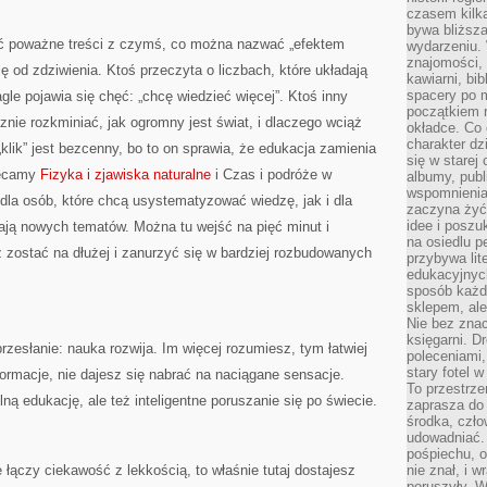
czasem kilk
bywa bliższa
czyć poważne treści z czymś, co można nazwać „efektem
wydarzeniu. 
znajomości, 
 od zdziwienia. Ktoś przeczyta o liczbach, które układają
kawiarni, bib
spacery po m
agle pojawia się chęć: „chcę wiedzieć więcej”. Ktoś inny
początkiem r
znie rozkminiać, jak ogromny jest świat, i dlaczego wciąż
okładce. Co 
charakter dzi
ik” jest bezcenny, bo to on sprawia, że edukacja zamienia
się w starej
lecamy
Fizyka i zjawiska naturalne
i Czas i podróże w
albumy, publ
wspomnienia.
 dla osób, które chcą usystematyzować wiedzę, jak i dla
zaczyna żyć
idee i poszu
ukają nowych tematów. Można tu wejść na pięć minut i
na osiedlu p
ż zostać na dłużej i zanurzyć się w bardziej rozbudowanych
przybywa lit
edukacyjnych
sposób każde
sklepem, ale
Nie bez znac
księgarni. D
rzesłanie: nauka rozwija. Im więcej rozumiesz, tym łatwiej
poleceniami,
stary fotel w
ormacje, nie dajesz się nabrać na naciągane sensacje.
To przestrze
lną edukację, ale też inteligentne poruszanie się po świecie.
zaprasza do
środka, czło
udowadniać. 
pośpiechu, 
 łączy ciekawość z lekkością, to właśnie tutaj dostajesz
nie znał, i w
poruszyły. W