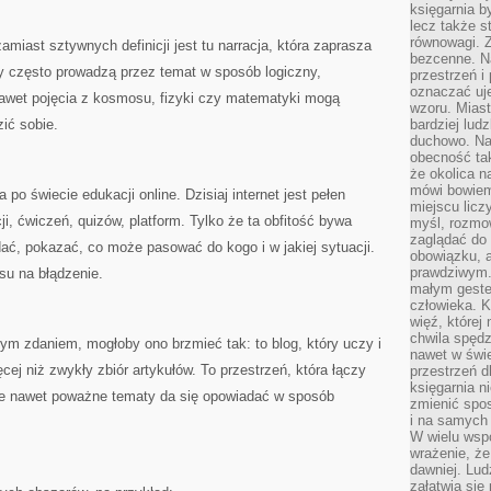
księgarnia b
lecz także s
równowagi. Z
amiast sztywnych definicji jest tu narracja, która zaprasza
bezcenne. Na
y często prowadzą przez temat w sposób logiczny,
przestrzeń i
oznaczać uj
nawet pojęcia z kosmosu, fizyki czy matematyki mogą
wzoru. Miast
ić sobie.
bardziej lud
duchowo. Naw
obecność tak
że okolica n
mówi bowiem
 po świecie edukacji online. Dzisiaj internet jest pełen
miejscu licz
ji, ćwiczeń, quizów, platform. Tylko że ta obfitość bywa
myśl, rozmow
zaglądać do 
ać, pokazać, co może pasować do kogo i w jakiej sytuacji.
obowiązku, a
prawdziwym.
asu na błądzenie.
małym gestem
człowieka. 
więź, której
chwila spęd
nym zdaniem, mogłoby ono brzmieć tak: to blog, który uczy i
nawet w świ
ęcej niż zwykły zbiór artykułów. To przestrzeń, która łączy
przestrzeń d
księgarnia ni
że nawet poważne tematy da się opowiadać w sposób
zmienić spos
i na samych 
W wielu wsp
wrażenie, że
dawniej. Lud
załatwia się