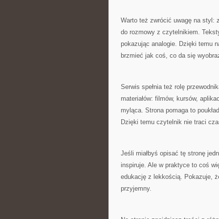
Warto też zwrócić uwagę na styl: z
do rozmowy z czytelnikiem. Tekst
pokazując analogie. Dzięki temu 
brzmieć jak coś, co da się wyobraz
Serwis spełnia też rolę przewodnika
materiałów: filmów, kursów, aplikac
myląca. Strona pomaga to poukład
Dzięki temu czytelnik nie traci cz
Jeśli miałbyś opisać tę stronę jed
inspiruje. Ale w praktyce to coś wi
edukację z lekkością. Pokazuje, 
przyjemny.