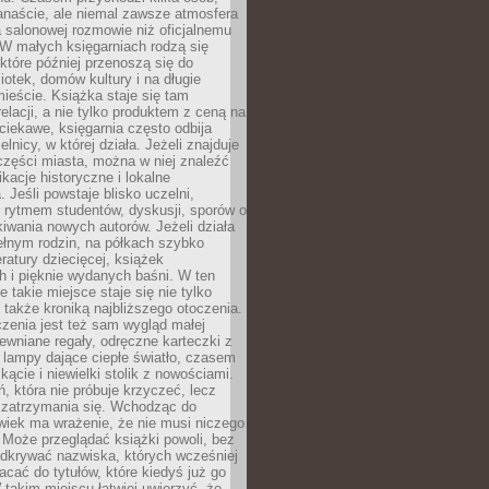
anaście, ale niemal zawsze atmosfera
 salonowej rozmowie niż oficjalnemu
W małych księgarniach rodzą się
które później przenoszą się do
liotek, domów kultury i na długie
ieście. Książka staje się tam
elacji, a nie tylko produktem z ceną na
ciekawe, księgarnia często odbija
elnicy, w której działa. Jeżeli znajduje
 części miasta, można w niej znaleźć
ikacje historyczne i lokalne
 Jeśli powstaje blisko uczelni,
 rytmem studentów, dyskusji, sporów o
kiwania nowych autorów. Jeżeli działa
ełnym rodzin, na półkach szybko
eratury dziecięcej, książek
 i pięknie wydanych baśni. W ten
 takie miejsce staje się nie tylko
 także kroniką najbliższego otoczenia.
zenia jest też sam wygląd małej
rewniane regały, odręczne karteczki z
 lampy dające ciepłe światło, czasem
 kącie i niewielki stolik z nowościami.
ń, która nie próbuje krzyczeć, lecz
 zatrzymania się. Wchodząc do
wiek ma wrażenie, że nie musi niczego
Może przeglądać książki powoli, bez
odkrywać nazwiska, których wcześniej
racać do tytułów, które kiedyś już go
 takim miejscu łatwiej uwierzyć, że