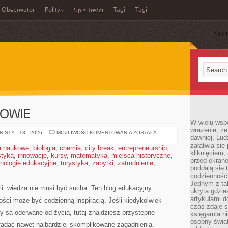
Obserwator
Polityk
Tagi
Tagi
Spis Treści
SUB
ROWIE
W wielu wsp
wrażenie, że
MEDYCYNA
 STY - 18 - 2026
MOŻLIWOŚĆ KOMENTOWANIA
ZOSTAŁA
dawniej. Lud
I
ZDROWIE
załatwia się
a naukowe
,
biologia
,
chemia
,
city break
,
entrepreneurship
,
kliknięciem,
styka
,
innowacje
,
kursy
,
matematyka
,
miejsca historyczne
,
przed ekrane
nologie edukacyjne
,
turystyka
,
zabytki
,
zatrudnienie
,
poddają się 
codzienność
Jednym z tak
li: wiedza nie musi być sucha. Ten blog edukacyjny
ukryta gdzie
artykułami 
ści może być codzienną inspiracją. Jeśli kiedykolwiek
czas zdaje s
y są oderwane od życia, tutaj znajdziesz przystępne
księgarnia n
osobny świa
ładać nawet najbardziej skomplikowane zagadnienia.