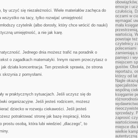
obowiązków,
emocje i ucz
o, by uczyć się niezależności. Wiele materiałów zachęca do
czułością. Dz
oczami w cią
a wszystko na tacy, tylko rozwijać umiejętność
wymagać uwag
młodszy czytelnik (albo dorosły, który chce wrócić do nauki)
mała księgar
przestrzenią
tyczną umiejętność, a nie jak karę.
wartością. 
powstaje też
czytelnicy z
poleceniami 
ematyczność. Jednego dnia możesz trafić na poradnik o
zamieniają s
pamięci i wy
 tekst o zagadkach matematyki. Innym razem przeczytasz o
miejscem sp
gustów. Obok
, jak działa koncentracja. Ten przeskok sprawia, że strona
reportażu, o
ak skrzynia z pomysłami.
którzy od la
Nagle okazuje
specjalistów
wspólną cie
ły w praktycznych sytuacjach. Jeśli uczysz się do
księgarnie p
różnorodnośc
wki organizacyjne. Jeśli jesteś rodzicem, możesz
wydawnictwa
nieoczywiste
ierać dziecko w rozwoju ciekawości. Jeśli jesteś
sprzedaży. P
esz potraktować stronę jak bazę inspiracji, która
zaprosić czy
wartościoweg
po prostu osobą, która lubi wiedzieć „dlaczego”, to
miejsce dla 
miny.
wielkie kamp
autentyczną 