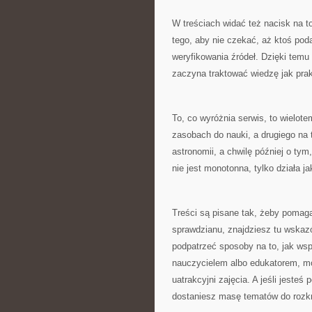
W treściach widać też nacisk na t
tego, aby nie czekać, aż ktoś pod
weryfikowania źródeł. Dzięki temu 
zaczyna traktować wiedzę jak prak
To, co wyróżnia serwis, to wielot
zasobach do nauki, a drugiego na
astronomii, a chwilę później o tym
nie jest monotonna, tylko działa j
Treści są pisane tak, żeby pomaga
sprawdzianu, znajdziesz tu wskazó
podpatrzeć sposoby na to, jak wsp
nauczycielem albo edukatorem, moż
uatrakcyjni zajęcia. A jeśli jesteś 
dostaniesz masę tematów do rozk