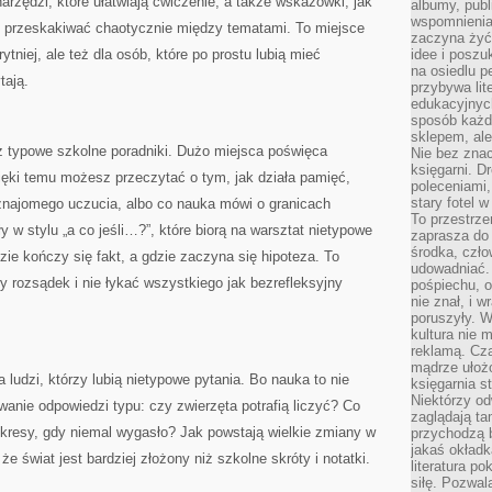
narzędzi, które ułatwiają ćwiczenie, a także wskazówki, jak
albumy, publ
wspomnienia.
ie przeskakiwać chaotycznie między tematami. To miejsce
zaczyna żyć
ytniej, ale też dla osób, które po prostu lubią mieć
idee i poszu
na osiedlu p
tają.
przybywa lit
edukacyjnych
sposób każde
sklepem, ale
iż typowe szkolne poradniki. Dużo miejsca poświęca
Nie bez znac
księgarni. D
ęki temu możesz przeczytać o tym, jak działa pamięć,
poleceniami,
stary fotel w
ajomego uczucia, albo co nauka mówi o granicach
To przestrze
y w stylu „a co jeśli…?”, które biorą na warsztat nietypowe
zaprasza do
środka, czło
zie kończy się fakt, a gdzie zaczyna się hipoteza. To
udowadniać. 
 rozsądek i nie łykać wszystkiego jak bezrefleksyjny
pośpiechu, 
nie znał, i w
poruszyły. W
kultura nie
reklamą. Cza
mądrze ułożo
a ludzi, którzy lubią nietypowe pytania. Bo nauka to nie
księgarnia s
Niektórzy odw
iwanie odpowiedzi typu: czy zwierzęta potrafią liczyć? Co
zaglądają ta
okresy, gdy niemal wygasło? Jak powstają wielkie zmiany w
przychodzą b
jakaś okładk
e świat jest bardziej złożony niż szkolne skróty i notatki.
literatura p
siłę. Pozwal