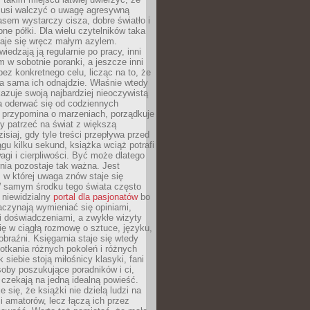
 musi walczyć o uwagę agresywną
sem wystarczy cisza, dobre światło i
ne półki. Dla wielu czytelników taka
taje się wręcz małym azylem.
iedzają ją regularnie po pracy, inni
m w sobotnie poranki, a jeszcze inni
ez konkretnego celu, licząc na to, że
a sama ich odnajdzie. Właśnie wtedy
okazuje swoją najbardziej nieoczywistą
a oderwać się od codziennych
 przypomina o marzeniach, porządkuje
y patrzeć na świat z większą
isiaj, gdy tyle treści przepływa przed
gu kilku sekund, książka wciąż potrafi
i i cierpliwości. Być może dlatego
nia pozostaje tak ważna. Jest
, w której uwaga znów staje się
W samym środku tego świata często
 niewidzialny
portal dla pasjonatów
bo
aczynają wymieniać się opiniami,
i doświadczeniami, a zwykłe wizyty
ię w ciągłą rozmowę o sztuce, języku,
obraźni. Księgarnia staje się wtedy
otkania różnych pokoleń i różnych
 siebie stoją miłośnicy klasyki, fani
soby poszukujące poradników i ci,
t czekają na jedną idealną powieść.
 się, że książki nie dzielą ludzi na
 i amatorów, lecz łączą ich przez